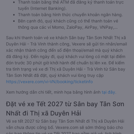
Thanh toán bằng thẻ ATM đã đăng ký thanh toán trực
tuyến (Internet Banking).
Thanh toán bằng hình thức chuyển khoản ngân hàng.
Bên cạnh đó, quý khách cũng có thể thanh toán vé
thông qua các ví Momo, ZaloPay, AirPay, VNPay,…
Sau khi thanh toán vé xe khách Sân bay Tân Sơn Nhất Thị xã
Duyên Hải - Trà Vinh thành công, Vexere sẽ gửi tin nhắn/email
xác nhận thành công đến số điện thoại/email mà quý khách
đã đăng ký. Đến ngày đi, quý khách vui lòng có mặt tại điểm
đón trước 30 phút giờ khởi hành để chuẩn bị lên xe. Để kiểm
tra tình trạng vé xe đi Thị xã Duyên Hải - Trà Vinh từ Sân bay
Tân Sơn Nhất đã đặt, quý khách vui lòng truy cập
https://vexere.com/vi-VN/booking/ticketinfo
Xem hướng dẫn chi tiết, minh họa bằng hình ảnh
tại đây.
Đặt vé xe Tết 2027 từ Sân bay Tân Sơn
Nhất đi Thị xã Duyên Hải
Vé xe tết 2027 từ Sân bay Tân Sơn Nhất đi Thị xã Duyên Hải
vẫn chưa được công bố. Vexere.com sẽ sớm thông báo cho
các bạn thông tin vé xe Tết 2027 bao gồm giá vé, lịch trình,