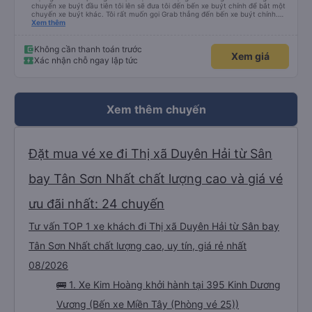
chuyến xe buýt đầu tiên tôi lên sẽ đưa tôi đến bến xe buýt chính để bắt một
chuyến xe buýt khác. Tôi rất muốn gọi Grab thẳng đến bến xe buýt chính.
Điều đó sẽ giúp tôi không phải mang vác hành lý nhiều lần. Ngoài ra, xe buýt
Xem thêm
chính sạch sẽ, thoải mái và chuyến đi rất dễ chịu.
Không cần thanh toán trước
Xem giá
Xác nhận chỗ ngay lập tức
Xem thêm chuyến
Đặt mua vé xe đi Thị xã Duyên Hải từ Sân
bay Tân Sơn Nhất chất lượng cao và giá vé
ưu đãi nhất: 24 chuyến
Tư vấn TOP 1 xe khách đi Thị xã Duyên Hải từ Sân bay
Tân Sơn Nhất chất lượng cao, uy tín, giá rẻ nhất
08/2026
🚌 1. Xe Kim Hoàng khởi hành tại 395 Kinh Dương
Vương (Bến xe Miền Tây (Phòng vé 25))