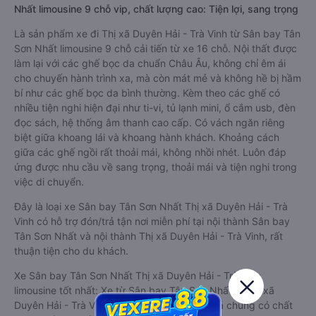
Nhất limousine 9 chỗ vip, chất lượng cao: Tiện lợi, sang trọng
Là sản phẩm xe đi Thị xã Duyên Hải - Trà Vinh từ Sân bay Tân
Sơn Nhất limousine 9 chỗ cải tiến từ xe 16 chỗ. Nội thất được
làm lại với các ghế bọc da chuẩn Châu Âu, không chỉ êm ái
cho chuyến hành trình xa, mà còn mát mẻ và không hề bị hầm
bí như các ghế bọc da bình thường. Kèm theo các ghế có
nhiều tiện nghi hiện đại như ti-vi, tủ lạnh mini, ổ cắm usb, đèn
đọc sách, hệ thống âm thanh cao cấp. Có vách ngăn riêng
biệt giữa khoang lái và khoang hành khách. Khoảng cách
giữa các ghế ngồi rất thoải mái, không nhồi nhét. Luôn đáp
ứng được nhu cầu về sang trọng, thoải mái và tiện nghi trong
việc di chuyển.
Đây là loại xe Sân bay Tân Sơn Nhất Thị xã Duyên Hải - Trà
Vinh có hỗ trợ đón/trả tận nơi miễn phí tại nội thành Sân bay
Tân Sơn Nhất và nội thành Thị xã Duyên Hải - Trà Vinh, rất
thuận tiện cho du khách.
Xe Sân bay Tân Sơn Nhất Thị xã Duyên Hải - Trà Vinh
limousine tốt nhất: Xe từ Sân bay Tân Sơn Nhất đi Thị xã
Duyên Hải - Trà Vinh limousine được đánh giá chung có chất