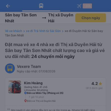
arrow_back
Tải app Vexere ngay!
Tải app Vexere
-30k
Mở app
Mở app
Nhận ưu đãi thành viên độc
-30k/ghế khi đặt vé máy bay qua
quyền
app
Sân bay Tân Sơn
Thị xã Duyên
Chọn ngày
Nhất
Hải
Vé xe khách
xe đi Trà Vinh từ Sài Gòn
xe đi Duyên Hải từ Sân bay
Tân Sơn Nhất
Đặt mua vé xe 4 nhà xe đi Thị xã Duyên Hải từ
Sân bay Tân Sơn Nhất chất lượng cao và giá vé
ưu đãi nhất
: 24 chuyến mỗi ngày
Vexere Team
Ngày cập nhật: 07/08/2026
Kim Hoàng
4.2
Giường Nằm 41 chỗ
(613 đánh giá)
Limousine 34 phòng
Bến xe Miền Tây (Phòng vé 25)
7 giờ 10 phút
Bến xe Thị xã Duyên Hải
Mọi người ở văn phòng đều lịch sự và tôn trọng 🙏. Nhưng tôi biết rằng