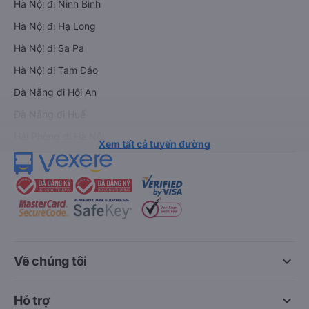
Hà Nội đi Ninh Bình
Hà Nội đi Hạ Long
Hà Nội đi Sa Pa
Hà Nội đi Tam Đảo
Đà Nẵng đi Hội An
Đà Nẵng đi Huế
Hải Phòng đi Hà Nội
Xem tất cả tuyến đường
keyboard_arrow_down
Về chúng tôi
keyboard_arrow_down
Hỗ trợ