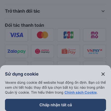
keyboard_arrow_down
Trở thành đối tác
Đối tác thanh toán
close
Sử dụng cookie
Vexere dùng cookie để website hoạt động ổn định. Bạn có thể
xem chi tiết hoặc thay đổi lựa chọn bất kỳ lúc nào trong phần
Quản lý cookie. Tìm hiểu thêm trong
Chính sách Cookie
.
Chấp nhận tất cả