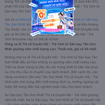
lượng Tốt với điểm đánh giá trung bình từ 4.2/5 dựa trên 612
phản hồi của hành khách Xe về Thị xã Duyên Hải - Trà Vinh từ
Sân bay Tân Sơn Nhất.
Giá vé
xe limousine đi Thị xã Duyên Hải - Trà Vinh từ Sân bay
Tân Sơn Nhất
rẻ nhất là 210000VND của hãng xe Kim Hoàng.
Tùy thuộc vào vị trí ngồi của bạn và chương trình khuyến mãi,
giá vé Xe Sân bay Tân Sơn Nhất đi Thị xã Duyên Hải - Trà
Vinh limousine này có thể sẽ rẻ hơn
Dòng xe đi Thị xã Duyên Hải - Trà Vinh từ Sân bay Tân Sơn
Nhất giường nằm chất lượng cao: Thoải mái, giá cả tốt nhất
Những nhà xe đi Thị xã Duyên Hải - Trà Vinh từ Sân bay Tân
Sơn Nhất đều sở hữu những xe giường nằm chất lượng cao.
Trên xe được trang bị đầy đủ các trang thiết bị hiện đại phục
vụ cho nhu cầu di chuyển của hành khách. Bên cạnh đó, các
hãng xe khách Sân bay Tân Sơn Nhất Thị xã Duyên Hải - Trà
Vinh luôn chú trọng đến chất lượng dịch vụ, không ngừng cải
thiện để mang đến trải nghiệm hoàn hảo cho hành khách.
Xe Sân bay Tân Sơn Nhất Thị xã Duyên Hải - Trà Vinh giường
nằm tốt nhất: Xe từ Sân bay Tân Sơn Nhất đi Thị xã Duyên Hải
- Trà Vinh giường nằm được đánh giá chung chất lượng Tốt