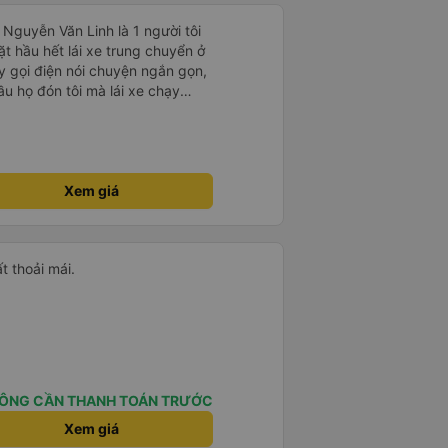
6 Nguyễn Văn Linh là 1 người tôi
t hầu hết lái xe trung chuyển ở
 gọi điện nói chuyện ngắn gọn,
u họ đón tôi mà lái xe chạy
ng qua quãng đường ngập nước
ước chỉ đón ngoài mặt đường
chạy thẳng vào ngõ như lái xe
giúp tôi gửi về nhà chiếc chìa
g túi và mang theo bên người.
Xem giá
 người lái xe này, cũng như cách
ông ty. Đề nghị Quý công ty
ện thoại của lái xe là :
ất thoải mái.
ÔNG CẦN THANH TOÁN TRƯỚC
Xem giá