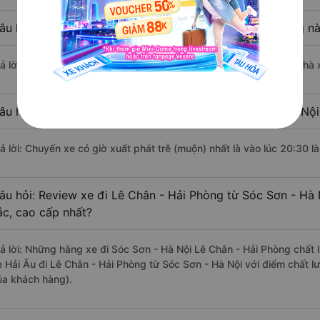
âu hỏi: Nhà xe đi Sóc Sơn - Hà Nội Lê Chân - Hải Phòng n
rả lời: Chuyến xe có giờ xuất phát sớm nhất vào lúc 5:30 là của nhà 
âu hỏi: Nhà xe đi Lê Chân - Hải Phòng từ Sóc Sơn - Hà Nội
rả lời: Chuyến xe có giờ xuất phát trễ (muộn) nhất là vào lúc 20:30 l
âu hỏi: Review xe đi Lê Chân - Hải Phòng từ Sóc Sơn - Hà 
ắc, cao cấp nhất?
rả lời: Những hãng xe đi Sóc Sơn - Hà Nội Lê Chân - Hải Phòng chất l
e Hải Âu đi Lê Chân - Hải Phòng từ Sóc Sơn - Hà Nội với điểm chất l
ủa khách hàng).