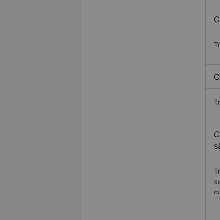
C
T
C
T
C
s
T
x
c