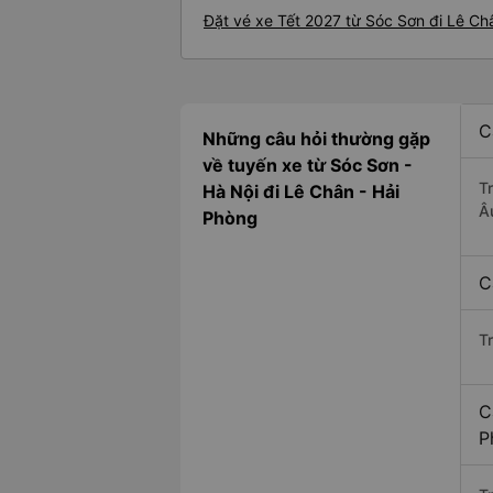
Đặt vé xe Tết 2027 từ Sóc Sơn đi Lê Ch
C
Những câu hỏi thường gặp
về tuyến xe từ Sóc Sơn -
T
Hà Nội đi Lê Chân - Hải
Â
Phòng
C
T
C
P