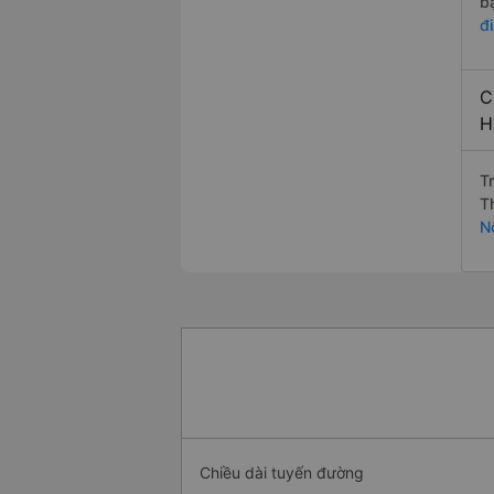
b
đ
C
H
T
T
N
Chiều dài tuyến đường