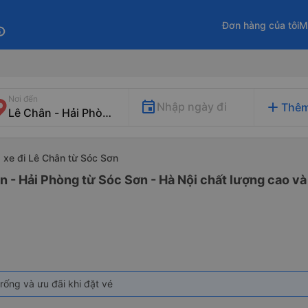
Đơn hàng của tôi
M
fo
Nơi đến
add
Nhập ngày đi
Thêm
xe đi Lê Chân từ Sóc Sơn
n - Hải Phòng từ Sóc Sơn - Hà Nội chất lượng cao và 
rống và ưu đãi khi đặt vé