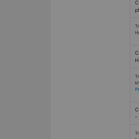
C
p
T
H
C
H
T
k
P
C
-
T