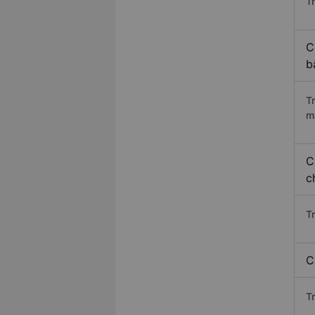
Tr
C
b
T
m
C
c
T
C
T