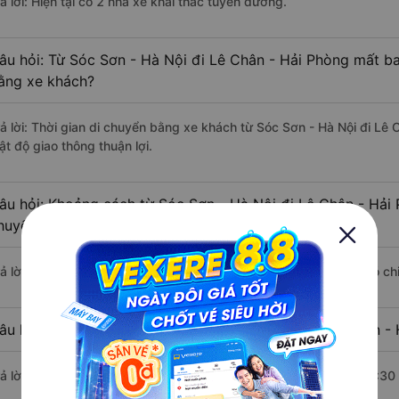
ả lời: Hiện tại có 2 nhà xe khai thác tuyến đường.
âu hỏi: Từ Sóc Sơn - Hà Nội đi Lê Chân - Hải Phòng mất ba
ằng xe khách?
rả lời: Thời gian di chuyển bằng xe khách từ Sóc Sơn - Hà Nội đi Lê
ật độ giao thông thuận lợi.
âu hỏi: Khoảng cách từ Sóc Sơn - Hà Nội đi Lê Chân - Hải 
huyển bằng xe khách?
rả lời: Đoạn đường đi Lê Chân - Hải Phòng từ Sóc Sơn - Hà Nội có c
âu hỏi: Mỗi ngày có bao nhiêu chuyến xe khách Sóc Sơn - 
rả lời: Trung bình mỗi ngày có khoảng 47 chuyến xe bắt đầu từ 5:30