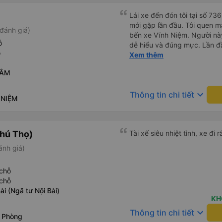
Lái xe đến đón tôi tại số 73
mới gặp lần đầu. Tôi quen mặ
đánh giá)
bến xe Vĩnh Niệm. Người này
ỗ
dễ hiểu và đúng mực. Lần đầ
ỗ
thẳng vào cửa đón tôi, bă
Xem thêm
dài gần 100m. Các lái xe tr
LÂM
Nguyễn Văn Linh chứ không 
này. Lái xe này còn tận tình 
keyboard_arrow_down
Thông tin chi tiết
khoá xe mà tôi để quên tron
 NIỆM
Tôi thực sự rất ấn tượng với
đào tạo nhân viên của Quý c
tuyên dương lái xe này (số đi
hú Thọ)
Tài xế siêu nhiệt tình, xe đi r
0963567429)
ánh giá)
chỗ
chỗ
ài (Ngã tư Nội Bài)
KH
keyboard_arrow_down
Thông tin chi tiết
i Phòng