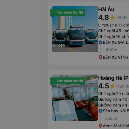
Hải Âu
Xác nhận tức thì
4.8
star
(8047 
Limousine 11 ch
Ghế ngồi 45 ch
Ghế ngồi 16 chỗ
BẾN XE GIA 
1h10m
BẾN XE VĨNH
Hoàng Hà (P
Xác nhận tức thì
4.5
star
(128 đ
Ghế ngồi 29 chỗ
Giường nằm 40 
Giường nằm 44 
Sân bay Nội B
3h25m
Aeon Mall Hả