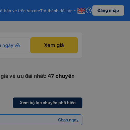
help_outline
Đăng nhập
ở bán vé trên Vexere
Trở thành đối tác
arrow_drop_down
Xem giá
 ngày về
giá vé ưu đãi nhất
: 47 chuyến
Xem bộ lọc chuyến phổ biến
Chọn ngày