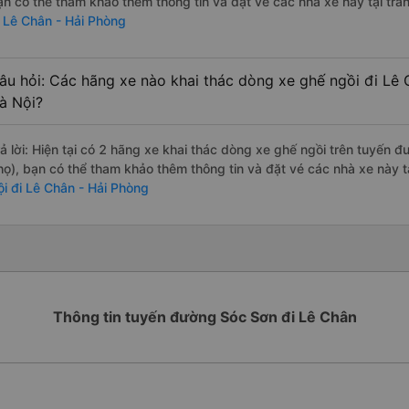
ạn có thể tham khảo thêm thông tin và đặt vé các nhà xe này tại tra
i Lê Chân - Hải Phòng
âu hỏi: Các hãng xe nào khai thác dòng xe ghế ngồi đi Lê 
à Nội?
rả lời: Hiện tại có 2 hãng xe khai thác dòng xe ghế ngồi trên tuyến 
họ), bạn có thể tham khảo thêm thông tin và đặt vé các nhà xe này tạ
ội đi Lê Chân - Hải Phòng
Thông tin tuyến đường Sóc Sơn đi Lê Chân