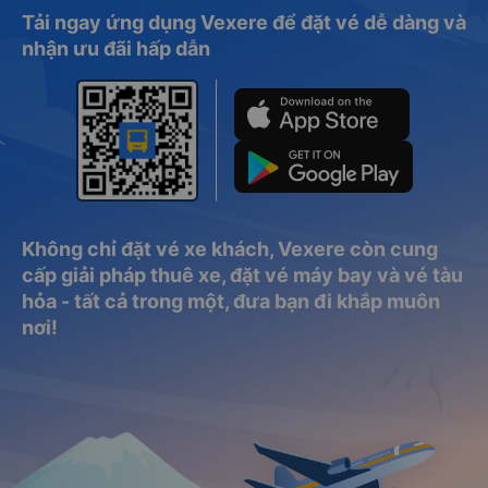
Tải ngay ứng dụng Vexere để đặt vé dễ dàng và
nhận ưu đãi hấp dẫn
Không chỉ đặt vé xe khách, Vexere còn cung
cấp giải pháp thuê xe, đặt vé máy bay và vé tàu
hỏa - tất cả trong một, đưa bạn đi khắp muôn
nơi!