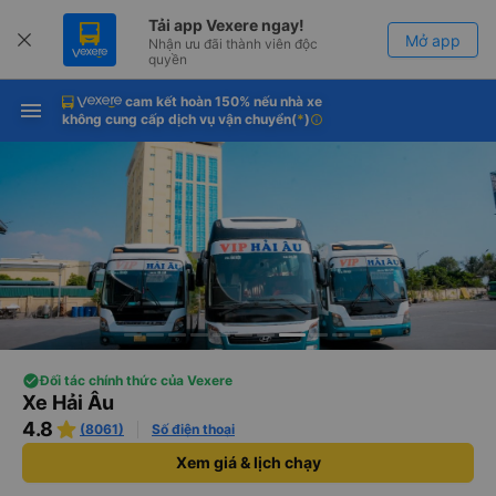
Tải app Vexere ngay!
Mở app
Nhận ưu đãi thành viên độc
quyền
cam kết hoàn 150% nếu nhà xe
Tải app Vexere
Mở app
không cung cấp dịch vụ vận chuyển
(
*
)
info
-30k/ghế khi đặt vé máy bay qua
app
Đối tác chính thức của Vexere
Xe Hải Âu
4.8
(8061)
Số điện thoại
Xem giá & lịch chạy