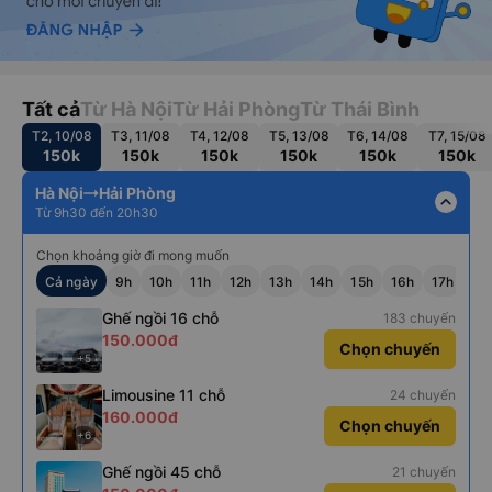
Tất cả
Từ Hà Nội
Từ Hải Phòng
Từ Thái Bình
T2, 10/08
T3, 11/08
T4, 12/08
T5, 13/08
T6, 14/08
T7, 15/08
150k
150k
150k
150k
150k
150k
Hà Nội
Hải Phòng
expand_less
Từ 9h30 đến 20h30
Chọn khoảng giờ đi mong muốn
Cả ngày
9h
10h
11h
12h
13h
14h
15h
16h
17h
18
Ghế ngồi 16 chỗ
183 chuyến
150.000đ
Chọn chuyến
+5
Limousine 11 chỗ
24 chuyến
160.000đ
Chọn chuyến
+6
Ghế ngồi 45 chỗ
21 chuyến