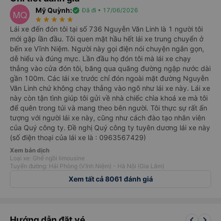
Mỹ Quỳnh:
verified
Đã đi • 17/06/2026
MQ
star_rate
star_rate
star_rate
star_rate
star_rate
Lái xe đến đón tôi tại số 736 Nguyễn Văn Linh là 1 người tôi
mới gặp lần đầu. Tôi quen mặt hầu hết lái xe trung chuyển ở
bến xe Vĩnh Niệm. Người này gọi điện nói chuyện ngắn gọn,
dễ hiểu và đúng mực. Lần đầu họ đón tôi mà lái xe chạy
thẳng vào cửa đón tôi, băng qua quãng đường ngập nước dài
gần 100m. Các lái xe trước chỉ đón ngoài mặt đường Nguyễn
Văn Linh chứ không chạy thẳng vào ngõ như lái xe này. Lái xe
này còn tận tình giúp tôi gửi về nhà chiếc chìa khoá xe mà tôi
để quên trong túi và mang theo bên người. Tôi thực sự rất ấn
tượng với người lái xe này, cũng như cách đào tạo nhân viên
của Quý công ty. Đề nghị Quý công ty tuyên dương lái xe này
(số điện thoại của lái xe là : 0963567429)
Xem bản dịch
Loại xe: Ghế ngồi limousine
Tuyến đường: Hải Phòng (Vĩnh Niệm) - Hà Nội (Gia Lâm)
Xem tất cả 8061 đánh giá
keyboard_arrow_left
keyboard_arrow_right
Hướng dẫn đặt vé