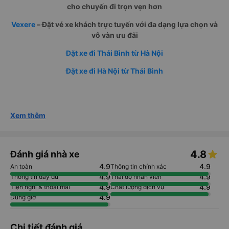
cho chuyến đi trọn vẹn hơn
Vexere
– Đặt vé xe khách trực tuyến với đa dạng lựa chọn và
vô vàn ưu đãi
Đặt xe đi Thái Bình từ Hà Nội
Đặt xe đi Hà Nội từ Thái Bình
Xem thêm
4.8
Đánh giá nhà xe
4.9
4.9
An toàn
Thông tin chính xác
4.9
4.9
Thông tin đầy đủ
Thái độ nhân viên
4.9
4.9
Tiện nghi & thoải mái
Chất lượng dịch vụ
4.9
Đúng giờ
Chi tiết đánh giá