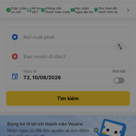
Chắc chắn
Hỗ trợ
Không cần
Xác nhận
Cho theo dõi
keyboard_arrow_right
có chỗ
24/7
thanh toán trước
ngay lập tức
hành trình xe
Nơi xuất phát
import_export
Bạn muốn đi đâu?
Ngày đi
Khứ hồi
T2, 10/08/2026
Tìm kiếm