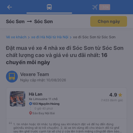
arrow_back
Tải app Vexere ngay!
Tải app Vexere
-30k
Mở app
Mở app
Nhận ưu đãi thành viên độc
-30k/ghế khi đặt vé máy bay qua
quyền
app
Sóc Sơn
Sóc Sơn
Chọn ngày
Vé xe khách
xe đi Hà Nội từ Hà Nội
xe đi Sóc Sơn từ Sóc Sơn
Đặt mua vé xe 4 nhà xe đi Sóc Sơn từ Sóc Sơn
chất lượng cao và giá vé ưu đãi nhất
: 16
chuyến mỗi ngày
Vexere Team
Ngày cập nhật: 10/08/2026
Hà Lan
4.9
Xe Limousine 11 chỗ
(1433 đánh giá)
103 Nguyễn Hoàng
0 giờ 40 phút
Sân Bay Nội Bài
1. tin nhắn hoặc lời nhắc tự động sau khi khách đặt vé để họ đến đúng
giờ(nếu không sẽ bị trễ chuyến). 2. lái xe khi dừng đỗ cho khách đổi từ ghế
sau lên ghế trước cạnh tài xế chú ý cửa lên tránh miệng cống(để đảm bảo