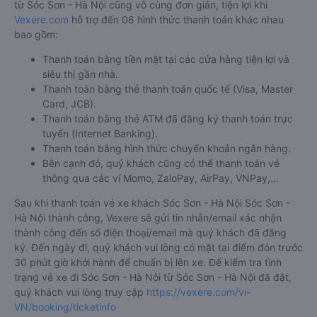
từ Sóc Sơn - Hà Nội cũng vô cùng đơn giản, tiện lợi khi
Vexere.com
hỗ trợ đến 06 hình thức thanh toán khác nhau
bao gồm:
Thanh toán bằng tiền mặt tại các cửa hàng tiện lợi và
siêu thị gần nhà.
Thanh toán bằng thẻ thanh toán quốc tế (Visa, Master
Card, JCB).
Thanh toán bằng thẻ ATM đã đăng ký thanh toán trực
tuyến (Internet Banking).
Thanh toán bằng hình thức chuyển khoản ngân hàng.
Bên cạnh đó, quý khách cũng có thể thanh toán vé
thông qua các ví Momo, ZaloPay, AirPay, VNPay,…
Sau khi thanh toán vé xe khách Sóc Sơn - Hà Nội Sóc Sơn -
Hà Nội thành công, Vexere sẽ gửi tin nhắn/email xác nhận
thành công đến số điện thoại/email mà quý khách đã đăng
ký. Đến ngày đi, quý khách vui lòng có mặt tại điểm đón trước
30 phút giờ khởi hành để chuẩn bị lên xe. Để kiểm tra tình
trạng vé xe đi Sóc Sơn - Hà Nội từ Sóc Sơn - Hà Nội đã đặt,
quý khách vui lòng truy cập
https://vexere.com/vi-
VN/booking/ticketinfo