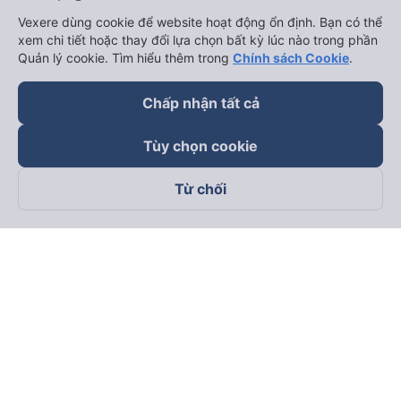
Vexere dùng cookie để website hoạt động ổn định. Bạn có thể
xem chi tiết hoặc thay đổi lựa chọn bất kỳ lúc nào trong phần
Quản lý cookie. Tìm hiểu thêm trong
Chính sách Cookie
.
Chấp nhận tất cả
Tùy chọn cookie
Từ chối
Theo dõi chúng tôi trên
Facebook
Tiktok
Youtube
Công ty TNHH Thương Mại Dịch Vụ Vexere
Địa chỉ đăng ký kinh doanh: 8C Chữ Đồng Tử, Phường Tân
Sơn Nhất, TP. Hồ Chí Minh, Việt Nam
Địa chỉ
:
Lầu 2, toà nhà H3 Circo Hoàng Diệu, 384 Hoàng Diệu,
Phường Khánh Hội, TP Hồ Chí Minh, Việt Nam
Tầng 3, toà nhà 101 Láng Hạ, 101 Láng Hạ, Phường Láng, TP.