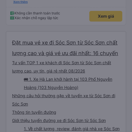
an toàn cho khách- tại HN: miệng cống bằng sắt chữ nhật dạng ô lưới, cửa
Xem thêm
miệng cống còn kết nối với vỉa hè tương đương 1 viên gạch lát viền vỉa hè
50-60cm. 3. Thái độ và tay nghề tài xế tốt. Bác tài đã cố gắng để về đến
Tng kịp 20h, để khách nối chuyến Xe 11 chỗ nên thoáng đãng.
Không cần thanh toán trước
Xem giá
Xác nhận chỗ ngay lập tức
Đặt mua vé xe đi Sóc Sơn từ Sóc Sơn chất
lượng cao và giá vé ưu đãi nhất: 16 chuyến
Tư vấn TOP 1 xe khách đi Sóc Sơn từ Sóc Sơn chất
lượng cao, uy tín, giá rẻ nhất 08/2026
🚌 1. Xe Hà Lan khởi hành tại 103 Phố Nguyễn
Hoàng (103 Nguyễn Hoàng)
Những câu hỏi thường gặp về tuyến xe từ Sóc Sơn đi
Sóc Sơn
Thông tin tuyến đường
Giới thiệu tuyến đường xe đi Sóc Sơn từ Sóc Sơn
1. Về chất lượng, review, đánh giá nhà xe Sóc Sơn