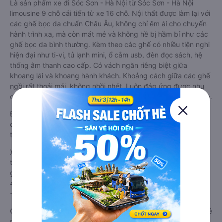
Là sản phẩm xe đi Sóc Sơn - Hà Nội từ Sóc Sơn - Hà Nội
limousine 9 chỗ cải tiến từ xe 16 chỗ. Nội thất được làm lại với
các ghế bọc da chuẩn Châu Âu, không chỉ êm ái cho chuyến
hành trình xa, mà còn mát mẻ và không hề bị hầm bí như các
ghế bọc da bình thường. Kèm theo các ghế có nhiều tiện nghi
hiện đại như ti-vi, tủ lạnh mini, ổ cắm usb, đèn đọc sách, hệ
thống âm thanh cao cấp. Có vách ngăn riêng biệt giữa
khoang lái và khoang hành khách. Khoảng cách giữa các ghế
ngồi rất thoải mái, không nhồi nhét. Luôn đáp ứng được nhu
cầu về sang trọng, thoải mái và tiện nghi trong việc di chuyển.
Đây là loại xe Sóc Sơn - Hà Nội Sóc Sơn - Hà Nội có hỗ trợ
đón/trả tận nơi miễn phí tại nội thành Sóc Sơn - Hà Nội và nội
thành Sóc Sơn - Hà Nội, rất thuận tiện cho du khách.
Xe Sóc Sơn - Hà Nội Sóc Sơn - Hà Nội limousine tốt nhất: Xe
từ Sóc Sơn - Hà Nội đi Sóc Sơn - Hà Nội limousine được đánh
giá chung có chất lượng Tốt với điểm đánh giá trung bình từ
4.9/5 dựa trên 1428 phản hồi của hành khách Xe về Sóc Sơn
- Hà Nội từ Sóc Sơn - Hà Nội.
Giá vé
xe limousine đi Sóc Sơn - Hà Nội từ Sóc Sơn - Hà Nội
rẻ
nhất là 140000VND của hãng xe Hà Lan. Tùy thuộc vào vị trí