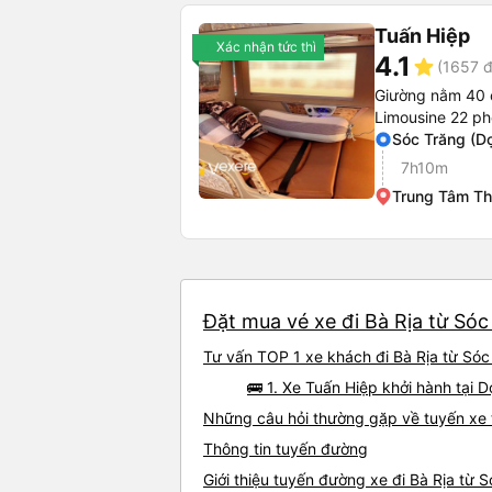
Tuấn Hiệp
Xác nhận tức thì
4.1
star
(1657 đ
Giường nằm 40 
Limousine 22 ph
Sóc Trăng (D
7h10m
Trung Tâm Th
Đặt mua vé xe đi Bà Rịa từ Sóc
Tư vấn TOP 1 xe khách đi Bà Rịa từ Sóc 
🚌 1. Xe Tuấn Hiệp khởi hành tại 
Những câu hỏi thường gặp về tuyến xe t
Thông tin tuyến đường
Giới thiệu tuyến đường xe đi Bà Rịa từ 