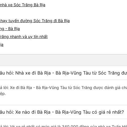
á nhà xe Sóc Trăng Bà Rịa
 chạy tuyến đường Sóc Trăng đi Bà Rịa
ng - Bà Rịa
răng nhanh và uy tín nhất
ịa
âu hỏi: Nhà xe đi Bà Rịa - Bà Rịa-Vũng Tàu từ Sóc Trăng đư
rả lời: Xe đi Bà Rịa - Bà Rịa-Vũng Tàu từ Sóc Trăng được đánh giá ch
iệp.
âu hỏi: Xe nào đi Bà Rịa - Bà Rịa-Vũng Tàu có giá rẻ nhất?
rả lời: Vé xe rẻ nhất có mức giá là 340.000 đồng của nhà xe Tuấn Hi