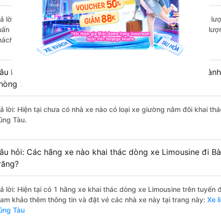
rả lời: Những hãng xe đi Sóc Trăng Bà Rịa - Bà Rịa-Vũng Tàu chất lượ
uấn Hiệp đi Bà Rịa - Bà Rịa-Vũng Tàu từ Sóc Trăng với điểm chất lượ
hách hàng).
âu hỏi: Có loại xe Sóc Trăng Bà Rịa - Bà Rịa-Vũng Tàu dành
hòng đôi không?
ả lời: Hiện tại chưa có nhà xe nào có loại xe giường nằm đôi khai thá
ũng Tàu.
âu hỏi: Các hãng xe nào khai thác dòng xe Limousine đi Bà
răng?
rả lời: Hiện tại có 1 hãng xe khai thác dòng xe Limousine trên tuyến
ham khảo thêm thông tin và đặt vé các nhà xe này tại trang này:
Xe l
ũng Tàu