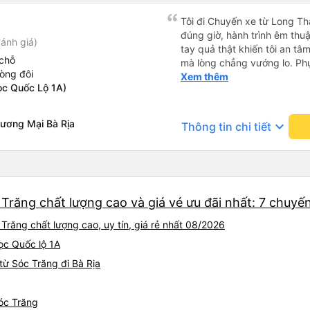
Tôi đi Chuyến xe từ Long Th
đúng giờ, hành trình êm thuậ
ánh giá)
tay quả thật khiến tôi an tâm, mãn ý. Đường xa muôn dặm
chỗ
mà lòng chẳng vướng lo. Ph
òng đôi
cẩn, hiếm thấy giữa thời buổi
Xem thêm
ọc Quốc Lộ 1A)
Xin gửi lời tán dương chân 
hưng thịnh, vạn lộ bình an.”
ương Mại Bà Rịa
keyboard_arrow_down
Thông tin chi tiết
 Trăng chất lượng cao và giá vé ưu đãi nhất: 7 chuyế
Trăng chất lượng cao, uy tín, giá rẻ nhất 08/2026
Dọc Quốc lộ 1A
ừ Sóc Trăng đi Bà Rịa
Sóc Trăng