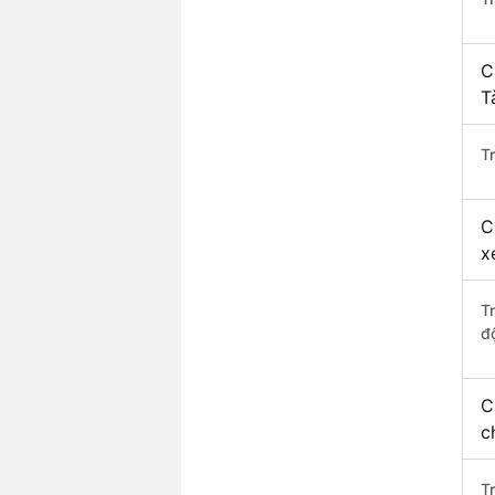
C
T
Tr
C
x
T
độ
C
c
T