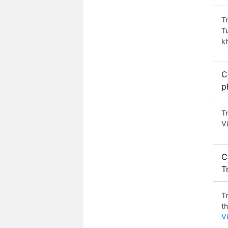
T
T
k
C
p
Tr
V
C
T
T
t
V