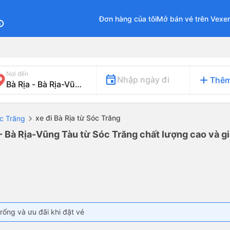
Đơn hàng của tôi
Mở bán vé trên Vexe
fo
Nơi đến
add
Nhập ngày đi
Thêm
xe đi Bà Rịa từ Sóc Trăng
óc Trăng
 - Bà Rịa-Vũng Tàu từ Sóc Trăng chất lượng cao và gi
rống và ưu đãi khi đặt vé