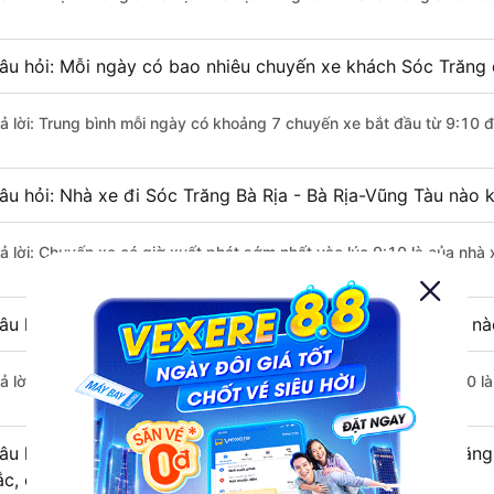
âu hỏi: Mỗi ngày có bao nhiêu chuyến xe khách Sóc Trăng đ
rả lời: Trung bình mỗi ngày có khoảng 7 chuyến xe bắt đầu từ 9:10 
âu hỏi: Nhà xe đi Sóc Trăng Bà Rịa - Bà Rịa-Vũng Tàu nào 
rả lời: Chuyến xe có giờ xuất phát sớm nhất vào lúc 9:10 là của nhà 
âu hỏi: Nhà xe đi Bà Rịa - Bà Rịa-Vũng Tàu từ Sóc Trăng nà
rả lời: Chuyến xe có giờ xuất phát trễ (muộn) nhất là vào lúc 21:40 l
âu hỏi: Review xe đi Bà Rịa - Bà Rịa-Vũng Tàu từ Sóc Trăng
ắc, cao cấp nhất?