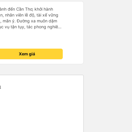
ành đến Cần Thơ, khởi hành
n, nhân viên lễ độ, tài xế vững
ục vụ tận tụy, tác phong nghiêm
 kim tiền vội vã. Xã hội loạn đạo.
thành, kính chúc nhà xe ngày một
Xem giá
n