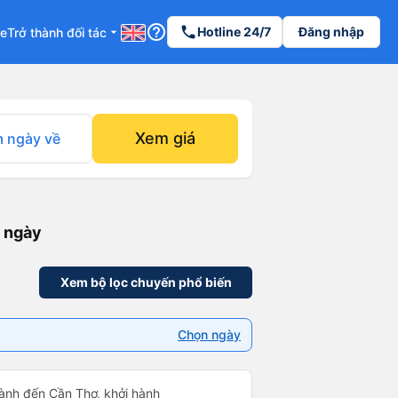
help_outline
phone
Hotline 24/7
Đăng nhập
re
Trở thành đối tác
arrow_drop_down
Xem giá
 ngày về
i ngày
Xem bộ lọc chuyến phổ biến
Chọn ngày
ành đến Cần Thơ, khởi hành