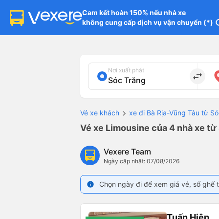
Cam kết hoàn 150% nếu nhà xe

không cung cấp dịch vụ vận chuyển (*)
in
Nơi xuất phát
import_export
Vé xe khách
xe đi Bà Rịa-Vũng Tàu từ S
Vé xe Limousine của 4 nhà xe từ 
Vexere Team
Ngày cập nhật: 07/08/2026
Chọn ngày đi để xem giá vé, số ghế t
info
Tuấn Hiệp