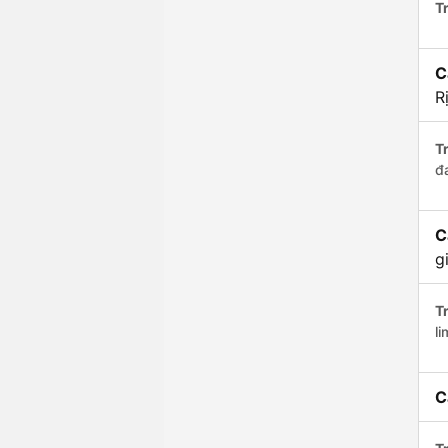
Tr
C
R
Tr
đ
C
g
Tr
li
C