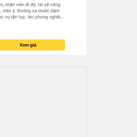
n, nhân viên lễ độ, tài xế vững
ục vụ tận tụy, tác phong nghiêm
 kim tiền vội vã. Xã hội loạn đạo.
thành, kính chúc nhà xe ngày một
Xem giá