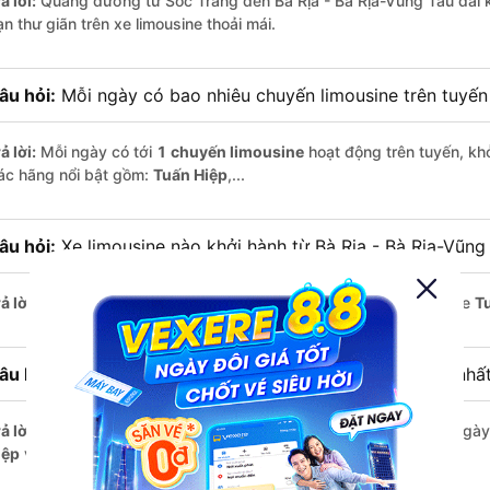
ả lời:
Quãng đường từ Sóc Trăng đến Bà Rịa - Bà Rịa-Vũng Tàu dài
n thư giãn trên xe limousine thoải mái.
âu hỏi:
Mỗi ngày có bao nhiêu chuyến limousine trên tuyế
ả lời:
Mỗi ngày có tới
1 chuyến limousine
hoạt động trên tuyến, khở
ác hãng nổi bật gồm:
Tuấn Hiệp
,...
âu hỏi:
Xe limousine nào khởi hành từ Bà Rịa - Bà Rịa-Vũng
ả lời:
Chuyến limousine sớm nhất khởi hành lúc
21:40
, do nhà xe
T
âu hỏi:
Xe limousine nào khởi hành từ Sóc Trăng muộn nhấ
ả lời:
Nếu bạn muốn đi chuyến muộn, lựa chọn cuối cùng trong ngày 
iệp
vận hành.