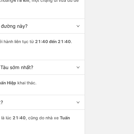
 khoảng
418 km
, một chặng đi vừa đủ để
n đường này?
i hành liên tục từ
21:40 đến 21:40
.
 Tàu sớm nhất?
uấn Hiệp
khai thác.
t?
là lúc
21:40
, cũng do nhà xe
Tuấn