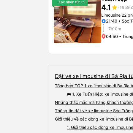
Xác nhận tức thì
4.1
star
(1659 đ
Limousine 22 ph
21:40 • Sóc 
7h10m
04:50 • Trun
Đặt vé xe limousine đi Bà Rịa t
Tổng hợp TOP 1 xe limousine đi Bà Rịa 
🚌 1. Xe Tuấn Hiệp: xe limousine 
Những thắc mắc mà hàng khách thường g
Thông tin đặt vé xe limousine Sóc Trăn
Giới thiệu về các dòng xe limousine đi B
1. Giới thiệu các dòng xe limousin