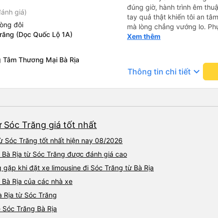
đúng giờ, hành trình êm thuậ
ánh giá)
tay quả thật khiến tôi an tâm, mãn ý. Đường xa muôn dặm
òng đôi
mà lòng chẳng vướng lo. Ph
Trăng (Dọc Quốc Lộ 1A)
cẩn, hiếm thấy giữa thời buổi
Xem thêm
Xin gửi lời tán dương chân 
hưng thịnh, vạn lộ bình an.”
g Tâm Thương Mại Bà Rịa
keyboard_arrow_down
Thông tin chi tiết
ừ Sóc Trăng giá tốt nhất
từ Sóc Trăng tốt nhất hiện nay 08/2026
đi Bà Rịa từ Sóc Trăng được đánh giá cao
ặp khi đặt xe limousine đi Sóc Trăng từ Bà Rịa
g Bà Rịa của các nhà xe
à Rịa từ Sóc Trăng
e Sóc Trăng Bà Rịa