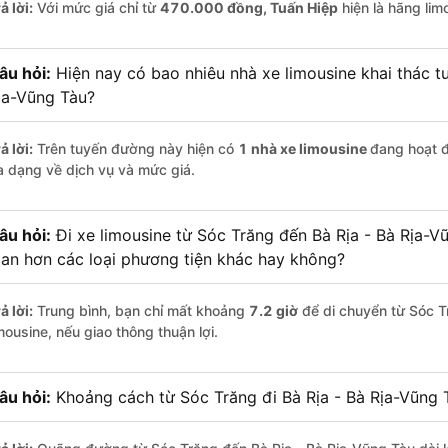
ả lời:
Với mức giá chỉ từ
470.000
đồng,
Tuấn Hiệp
hiện là hãng limo
âu hỏi:
Hiện nay có bao nhiêu nhà xe limousine khai thác t
ịa-Vũng Tàu?
ả lời:
Trên tuyến đường này hiện có
1
nhà xe
limousine
đang hoạt 
a dạng về dịch vụ và mức giá.
âu hỏi:
Đi xe limousine từ Sóc Trăng đến Bà Rịa - Bà Rịa-V
ian hơn các loại phương tiện khác hay không?
ả lời:
Trung bình, bạn chỉ mất khoảng
7.2 giờ
để di chuyển từ Sóc T
mousine, nếu giao thông thuận lợi.
âu hỏi:
Khoảng cách từ Sóc Trăng đi Bà Rịa - Bà Rịa-Vũng 