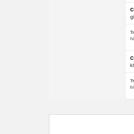
C
g
Tr
h
C
k
Tr
b