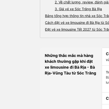
2. Về chất lượng, review, đánh gi
3. Giá vé xe Sóc Trăng Bà Rịa
Bảng tổng hợp thông tin nhà xe Sóc Tră
Cách đặt vé xe limousine đi Bà Rịa từ S
Đặt vé xe limousine Tết 2027 từ Sóc Tră
C
Những thắc mắc mà hàng
v
khách thường gặp khi đặt
xe limousine đi Bà Rịa - Bà
Tr
Rịa-Vũng Tàu từ Sóc Trăng
B
l
C