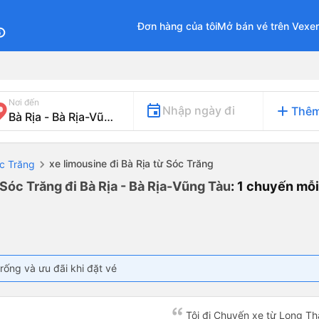
Đơn hàng của tôi
Mở bán vé trên Vexe
fo
Nơi đến
add
Nhập ngày đi
Thêm
xe limousine đi Bà Rịa từ Sóc Trăng
óc Trăng
Sóc Trăng đi Bà Rịa - Bà Rịa-Vũng Tàu
: 1 chuyến mỗ
rống và ưu đãi khi đặt vé
Tôi đi Chuyến xe từ Long Th