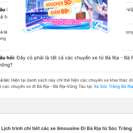
âu hỏi:
Xe limousine nào từ Sóc Trăng đi Bà Rịa - Bà Rịa-
iá tốt nhất?
ả lời:
Trong số các hãng,
Tuấn Hiệp
nổi bật nhất với điểm chất lượ
àng – một con số minh chứng cho dịch vụ cao cấp và uy tín.
âu hỏi:
Đây có phải là tất cả các chuyến xe từ Bà Rịa - Bà
hông?
ả lời:
Hiện tại danh sách này chỉ thể hiện các chuyến xe khai thác d
ộ các chuyến xe đi Bà Rịa - Bà Rịa-Vũng Tàu tại:
Xe Sóc Trăng Bà Rịa
Lịch trình chi tiết các xe limousine Đi Bà Rịa từ Sóc Trăng