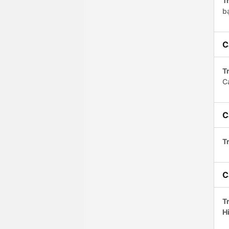
Tr
bạ
C
Tr
C
C
Tr
C
Tr
H