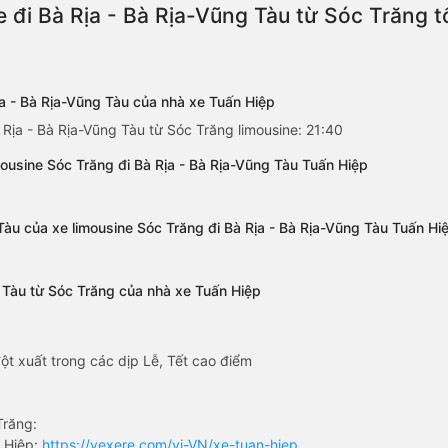
 đi Bà Rịa - Bà Rịa-Vũng Tàu từ Sóc Trăng 
ịa - Bà Rịa-Vũng Tàu của nhà xe Tuấn Hiệp
 Rịa - Bà Rịa-Vũng Tàu từ Sóc Trăng limousine: 21:40
ousine Sóc Trăng đi Bà Rịa - Bà Rịa-Vũng Tàu Tuấn Hiệp
Tàu của xe limousine Sóc Trăng đi Bà Rịa - Bà Rịa-Vũng Tàu Tuấn Hi
g Tàu từ Sóc Trăng của nhà xe Tuấn Hiệp
ột xuất trong các dịp Lễ, Tết cao điểm
Trăng:
 Hiệp:
https://vexere.com/vi-VN/xe-tuan-hiep