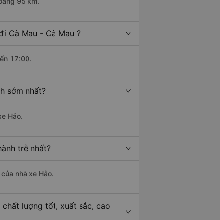
hoảng 95 km.
 đi Cà Mau - Cà Mau ?
đến 17:00.
nh sớm nhất?
xe Hảo.
ành trễ nhất?
à của nhà xe Hảo.
chất lượng tốt, xuất sắc, cao