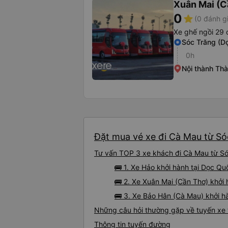
Xuân Mai (C
0
star
(0 đánh g
Xe ghế ngồi 29 
Sóc Trăng (D
0h
Nội thành Th
Đặt mua vé xe đi Cà Mau từ Sóc
Tư vấn TOP 3 xe khách đi Cà Mau từ Sóc
🚌 1. Xe Hảo khởi hành tại Dọc Qu
🚌 2. Xe Xuân Mai (Cần Thơ) khởi 
🚌 3. Xe Bảo Hân (Cà Mau) khởi hà
Những câu hỏi thường gặp về tuyến xe 
Thông tin tuyến đường