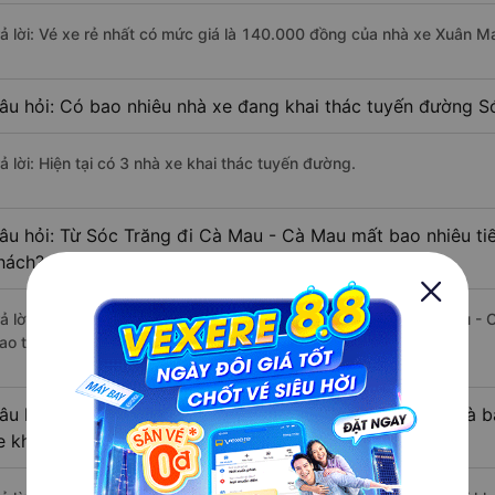
rả lời: Vé xe rẻ nhất có mức giá là 140.000 đồng của nhà xe Xuân Ma
âu hỏi: Có bao nhiêu nhà xe đang khai thác tuyến đường S
ả lời: Hiện tại có 3 nhà xe khai thác tuyến đường.
âu hỏi: Từ Sóc Trăng đi Cà Mau - Cà Mau mất bao nhiêu ti
hách?
rả lời: Thời gian di chuyển bằng xe khách từ Sóc Trăng đi Cà Mau -
ao thông thuận lợi.
âu hỏi: Khoảng cách từ Sóc Trăng đi Cà Mau - Cà Mau là 
e khách?