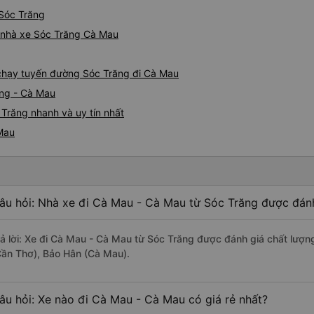
 Sóc Trăng
iá nhà xe Sóc Trăng Cà Mau
e chạy tuyến đường Sóc Trăng đi Cà Mau
ăng - Cà Mau
Trăng nhanh và uy tín nhất
 Mau
âu hỏi: Nhà xe đi Cà Mau - Cà Mau từ Sóc Trăng được đánh
rả lời: Xe đi Cà Mau - Cà Mau từ Sóc Trăng được đánh giá chất lượn
Cần Thơ), Bảo Hân (Cà Mau).
âu hỏi: Xe nào đi Cà Mau - Cà Mau có giá rẻ nhất?