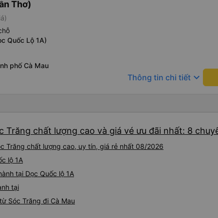
ần Thơ)
iá)
chỗ
ọc Quốc Lộ 1A)
ành phố Cà Mau
keyboard_arrow_down
Thông tin chi tiết
 Trăng chất lượng cao và giá vé ưu đãi nhất: 8 chuy
 Trăng chất lượng cao, uy tín, giá rẻ nhất 08/2026
ốc lộ 1A
hành tại Dọc Quốc lộ 1A
nh tại
từ Sóc Trăng đi Cà Mau