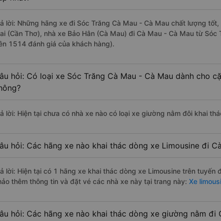
rả lời: Những hãng xe đi Sóc Trăng Cà Mau - Cà Mau chất lượng tốt,
ai (Cần Thơ), nhà xe Bảo Hân (Cà Mau) đi Cà Mau - Cà Mau từ Sóc T
rên 1514 đánh giá của khách hàng).
âu hỏi: Có loại xe Sóc Trăng Cà Mau - Cà Mau dành cho cặ
hông?
rả lời: Hiện tại chưa có nhà xe nào có loại xe giường nằm đôi khai t
âu hỏi: Các hãng xe nào khai thác dòng xe Limousine đi C
rả lời: Hiện tại có 1 hãng xe khai thác dòng xe Limousine trên tuyến
hảo thêm thông tin và đặt vé các nhà xe này tại trang này:
Xe limous
âu hỏi: Các hãng xe nào khai thác dòng xe giường nằm đi