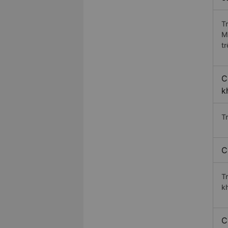
T
M
t
C
k
T
C
T
k
C