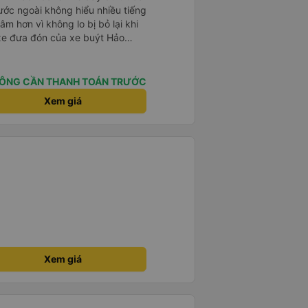
ước ngoài không hiểu nhiều tiếng
âm hơn vì không lo bị bỏ lại khi
 xe đưa đón của xe buýt Hảo
 bạn từ bến xe đến chỗ ở MIỄN
nh giấc giữa chừng chuyến đi,
y tìm taxi về khách sạn.
ÔNG CẦN THANH TOÁN TRƯỚC
Xem giá
Xem giá