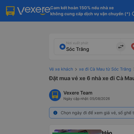
Cam kết hoàn 150% nếu nhà xe

không cung cấp dịch vụ vận chuyển (*)
in
Nơi xuất phát
import_export
Vé xe khách
xe đi Cà Mau từ Sóc Trăng
Đặt mua vé xe 6 nhà xe đi Cà Mau
Vexere Team
Ngày cập nhật: 05/08/2026
Chọn ngày đi để xem giá vé, số ghế t
info
Hảo