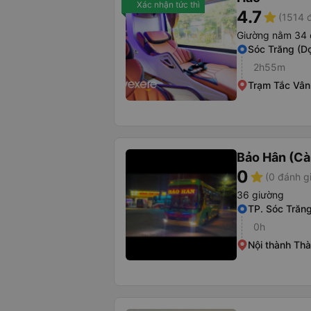
Xác nhận tức thì
4.7
star
(1514 
Giường nằm 34 
Sóc Trăng (D
2h55m
Trạm Tắc Vân
Bảo Hân (Cà
0
star
(0 đánh g
36 giường
TP. Sóc Trăn
0h
Nội thành Th