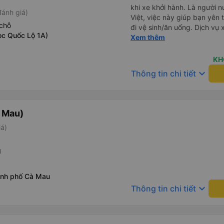
khi xe khởi hành. Là người n
đánh giá)
Việt, việc này giúp bạn yên t
chỗ
đi vệ sinh/ăn uống. Dịch vụ
ọc Quốc Lộ 1A)
cũng là một điểm cộng, đưa
Xem thêm
PHÍ! Giúp bạn không phải tỉ
vẫn còn mơ màng và loay hoa
KH
keyboard_arrow_down
Thông tin chi tiết
 Mau)
iá)
g
ành phố Cà Mau
keyboard_arrow_down
Thông tin chi tiết