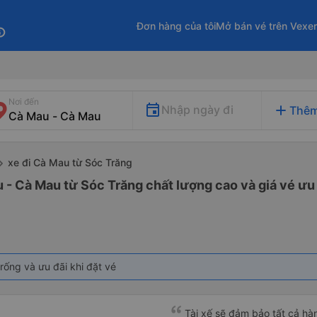
Đơn hàng của tôi
Mở bán vé trên Vexe
fo
Nơi đến
add
Nhập ngày đi
Thêm
xe đi Cà Mau từ Sóc Trăng
 - Cà Mau từ Sóc Trăng chất lượng cao và giá vé ưu 
rống và ưu đãi khi đặt vé
Tài xế sẽ đảm bảo tất cả hà