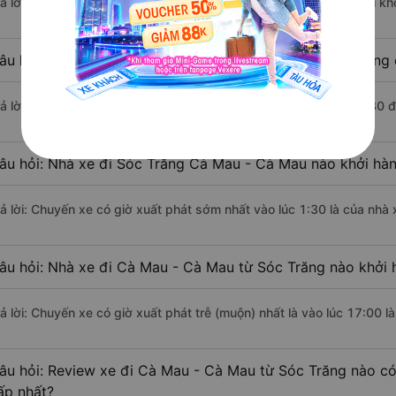
rả lời: Đoạn đường đi Cà Mau - Cà Mau từ Sóc Trăng có chiều dài k
âu hỏi: Mỗi ngày có bao nhiêu chuyến xe khách Sóc Trăng
rả lời: Trung bình mỗi ngày có khoảng 8 chuyến xe bắt đầu từ 1:30 
âu hỏi: Nhà xe đi Sóc Trăng Cà Mau - Cà Mau nào khởi hà
rả lời: Chuyến xe có giờ xuất phát sớm nhất vào lúc 1:30 là của nhà 
âu hỏi: Nhà xe đi Cà Mau - Cà Mau từ Sóc Trăng nào khởi h
rả lời: Chuyến xe có giờ xuất phát trễ (muộn) nhất là vào lúc 17:00 l
âu hỏi: Review xe đi Cà Mau - Cà Mau từ Sóc Trăng nào có 
ấp nhất?