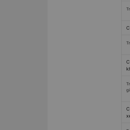
T
C
Tr
C
k
T
gi
C
x