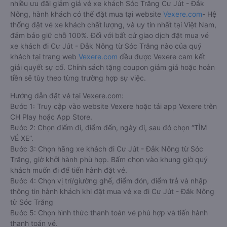
nhiều ưu đãi giảm giá vé xe khách Sóc Trăng Cư Jút - Đắk
Nông, hành khách có thể đặt mua tại website
Vexere.com
- Hệ
thống đặt vé xe khách chất lượng, và uy tín nhất tại Việt Nam,
đảm bảo giữ chỗ 100%. Đối với bất cứ giao dịch đặt mua vé
xe khách đi Cư Jút - Đắk Nông từ Sóc Trăng nào của quý
khách tại trang web
Vexere.com
đều được Vexere cam kết
giải quyết sự cố. Chính sách tặng coupon giảm giá hoặc hoàn
tiền sẽ tùy theo từng trường hợp sự việc.
Hướng dẫn đặt vé tại Vexere.com:
Bước 1: Truy cập vào website Vexere hoặc tải app Vexere trên
CH Play hoặc App Store.
Bước 2: Chọn điểm đi, điểm đến, ngày đi, sau đó chọn “TÌM
VÉ XE”.
Bước 3: Chọn hãng xe khách đi Cư Jút - Đắk Nông từ Sóc
Trăng, giờ khởi hành phù hợp. Bấm chọn vào khung giờ quý
khách muốn đi để tiến hành đặt vé.
Bước 4: Chọn vị trí/giường ghế, điểm đón, điểm trả và nhập
thông tin hành khách khi đặt mua vé xe đi Cư Jút - Đắk Nông
từ Sóc Trăng
Bước 5: Chọn hình thức thanh toán vé phù hợp và tiến hành
thanh toán vé.