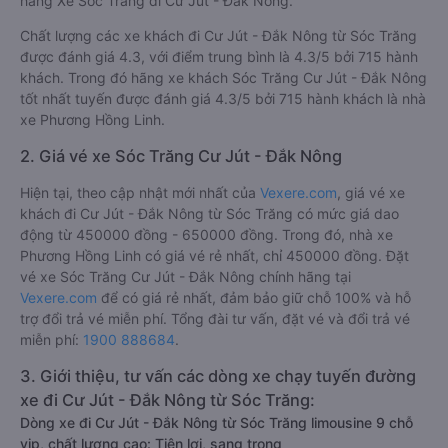
hãng Xe Sóc Trăng đi Cư Jút - Đắk Nông.
Chất lượng các xe khách đi Cư Jút - Đắk Nông từ Sóc Trăng
được đánh giá 4.3, với điểm trung bình là 4.3/5 bởi 715 hành
khách. Trong đó hãng xe khách Sóc Trăng Cư Jút - Đắk Nông
tốt nhất tuyến được đánh giá 4.3/5 bởi 715 hành khách là nhà
xe Phương Hồng Linh.
2. Giá vé xe Sóc Trăng Cư Jút - Đắk Nông
Hiện tại, theo cập nhật mới nhất của
Vexere.com
, giá vé xe
khách đi Cư Jút - Đắk Nông từ Sóc Trăng có mức giá dao
động từ 450000 đồng - 650000 đồng. Trong đó, nhà xe
Phương Hồng Linh có giá vé rẻ nhất, chỉ 450000 đồng. Đặt
vé xe Sóc Trăng Cư Jút - Đắk Nông chính hãng tại
Vexere.com
để có giá rẻ nhất, đảm bảo giữ chỗ 100% và hỗ
trợ đổi trả vé miễn phí. Tổng đài tư vấn, đặt vé và đổi trả vé
miễn phí:
1900 888684
.
3. Giới thiệu, tư vấn các dòng xe chạy tuyến đường
xe đi Cư Jút - Đắk Nông từ Sóc Trăng:
Dòng xe đi Cư Jút - Đắk Nông từ Sóc Trăng limousine 9 chỗ
vip, chất lượng cao: Tiện lợi, sang trọng