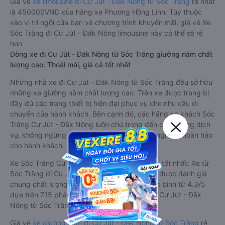
Giá vé
xe limousine đi Cư Jút - Đắk Nông từ Sóc Trăng
rẻ nhất
là 450000VND của hãng xe Phương Hồng Linh. Tùy thuộc
vào vị trí ngồi của bạn và chương trình khuyến mãi, giá vé Xe
Sóc Trăng đi Cư Jút - Đắk Nông limousine này có thể sẽ rẻ
hơn
Dòng xe đi Cư Jút - Đắk Nông từ Sóc Trăng giường nằm chất
lượng cao: Thoải mái, giá cả tốt nhất
Những nhà xe đi Cư Jút - Đắk Nông từ Sóc Trăng đều sở hữu
những xe giường nằm chất lượng cao. Trên xe được trang bị
đầy đủ các trang thiết bị hiện đại phục vụ cho nhu cầu di
chuyển của hành khách. Bên cạnh đó, các hãng xe khách Sóc
Trăng Cư Jút - Đắk Nông luôn chú trọng đến chất lượng dịch
vụ, không ngừng cải thiện để mang đến trải nghiệm hoàn hảo
cho hành khách.
Xe Sóc Trăng Cư Jút - Đắk Nông giường nằm tốt nhất: Xe từ
Sóc Trăng đi Cư Jút - Đắk Nông giường nằm được đánh giá
chung chất lượng Tốt với điểm đánh giá trung bình từ 4.3/5
dựa trên 715 phản hồi của hành khách Xe về Cư Jút - Đắk
Nông từ Sóc Trăng.
Giá vé
xe giường nằm đi Cư Jút - Đắk Nông từ Sóc Trăng
rẻ