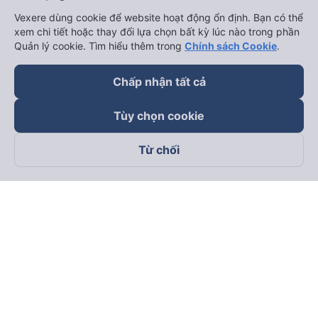
Vexere dùng cookie để website hoạt động ổn định. Bạn có thể
xem chi tiết hoặc thay đổi lựa chọn bất kỳ lúc nào trong phần
Quản lý cookie. Tìm hiểu thêm trong
Chính sách Cookie
.
Chấp nhận tất cả
Tùy chọn cookie
Từ chối
Theo dõi chúng tôi trên
Facebook
Tiktok
Youtube
Công ty TNHH Thương Mại Dịch Vụ Vexere
Địa chỉ đăng ký kinh doanh: 8C Chữ Đồng Tử, Phường Tân
Sơn Nhất, TP. Hồ Chí Minh, Việt Nam
Địa chỉ
:
Lầu 2, toà nhà H3 Circo Hoàng Diệu, 384 Hoàng Diệu,
Phường Khánh Hội, TP Hồ Chí Minh, Việt Nam