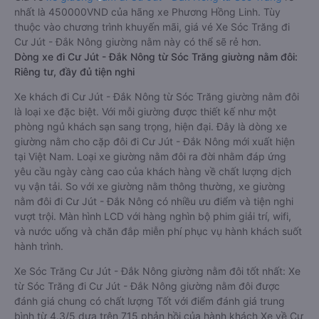
nhất là 450000VND của hãng xe Phương Hồng Linh. Tùy
thuộc vào chương trình khuyến mãi, giá vé Xe Sóc Trăng đi
Cư Jút - Đắk Nông giường nằm này có thể sẽ rẻ hơn.
Dòng xe đi Cư Jút - Đắk Nông từ Sóc Trăng giường nằm đôi:
Riêng tư, đầy đủ tiện nghi
Xe khách đi Cư Jút - Đắk Nông từ Sóc Trăng giường nằm đôi
là loại xe đặc biệt. Với mỗi giường được thiết kế như một
phòng ngủ khách sạn sang trọng, hiện đại. Đây là dòng xe
giường nằm cho cặp đôi đi Cư Jút - Đắk Nông mới xuất hiện
tại Việt Nam. Loại xe giường nằm đôi ra đời nhằm đáp ứng
yêu cầu ngày càng cao của khách hàng về chất lượng dịch
vụ vận tải. So với xe giường nằm thông thường, xe giường
nằm đôi đi Cư Jút - Đắk Nông có nhiều ưu điểm và tiện nghi
vượt trội. Màn hình LCD với hàng nghìn bộ phim giải trí, wifi,
và nước uống và chăn đắp miễn phí phục vụ hành khách suốt
hành trình.
Xe Sóc Trăng Cư Jút - Đắk Nông giường nằm đôi tốt nhất: Xe
từ Sóc Trăng đi Cư Jút - Đắk Nông giường nằm đôi được
đánh giá chung có chất lượng Tốt với điểm đánh giá trung
bình từ 4.3/5 dựa trên 715 phản hồi của hành khách Xe về Cư