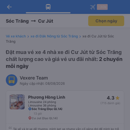
arrow_back
Tải app Vexere ngay!
Tải app Vexere
-30k
Mở app
Mở app
Nhận ưu đãi thành viên độc
-30k/ghế khi đặt vé máy bay qua
quyền
app
Sóc Trăng
Cư Jút
Chọn ngày
Vé xe khách
xe đi Đăk Nông từ Sóc Trăng
xe đi Cư Jút từ Sóc
Trăng
Đặt mua vé xe 4 nhà xe đi Cư Jút từ Sóc Trăng
chất lượng cao và giá vé ưu đãi nhất
: 2 chuyến
mỗi ngày
Vexere Team
Ngày cập nhật: 08/08/2026
Phương Hồng Linh
4.3
Limousine 24 phòng
(715 đánh giá)
Limousine 36 phòng
Sóc Trăng (Dọc QL1A)
13 giờ
Cư Jut (Dọc QL14)
Tài xế và lơ xe dễ thương, mình kẹt xe nhưng vẫn cố gắng đợi để mình ko trễ