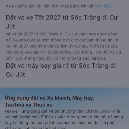
Xem hướng dẫn chi tiết, minh họa bằng hình ảnh
tại đây.
Đặt vé xe Tết 2027 từ Sóc Trăng đi Cư
Jút
Vé xe tết 2027 từ Sóc Trăng đi Cư Jút vẫn chưa được công
bố. Vexere.com sẽ sớm thông báo cho các bạn thông tin vé
xe Tết 2027 bao gồm giá vé, lịch trình, ngày giờ bán vé của
các hãng xe khách đi tuyến đường Sóc Trăng - Cư Jút và Cư
Jút - Sóc Trăng ngay khi có thông tin từ các hãng xe.
Đặt vé máy bay giá rẻ từ Sóc Trăng đi
Cư Jút
Ứng dụng đặt vé Xe khách, Máy bay,
Tàu hoả và Thuê xe
Vexere - ứng dụng đặt vé đa phương tiện với hơn 3000+ nhà
xe chất lượng cao, 5000+ tuyến đường toàn quốc, tất cả hãng
bay và hãng tàu cùng dịch vụ thuê xe máy, xe du lịch phủ
khắp các tỉnh thành tại Việt Nam.