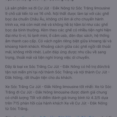
Là sản phẩm xe đi Cư Jút - Đắk Nông từ Sóc Trăng limousine
9 chỗ cải tiến từ xe 16 chỗ. Nội thất được làm lại với các ghế
bọc da chuẩn Châu Âu, không chỉ êm ái cho chuyến hành
trình xa, mà còn mát mẻ và không hề bị hầm bí như các ghế
bọc da bình thường. Kèm theo các ghế có nhiều tiện nghi hiện
đại như ti-vi, tủ lạnh mini, ổ cắm usb, đèn đọc sách, hệ thống
âm thanh cao cấp. Có vách ngăn riêng biệt giữa khoang lái và
khoang hành khách. Khoảng cách giữa các ghế ngồi rất thoải
mái, không nhồi nhét. Luôn đáp ứng được nhu cầu về sang
trọng, thoải mái và tiện nghi trong việc di chuyển.
Đây là loại xe Sóc Trăng Cư Jút - Đắk Nông có hỗ trợ đón/trả
tận nơi miễn phí tại nội thành Sóc Trăng và nội thành Cư Jút -
Đắk Nông, rất thuận tiện cho du khách.
Xe Sóc Trăng Cư Jút - Đắk Nông limousine tốt nhất: Xe từ Sóc
Trăng đi Cư Jút - Đắk Nông limousine được đánh giá chung
có chất lượng Tốt với điểm đánh giá trung bình từ 4.3/5 dựa
trên 715 phản hồi của hành khách Xe về Cư Jút - Đắk Nông
từ Sóc Trăng.