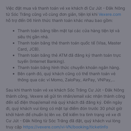
Việc đặt mua và thanh toán vé xe khách đi Cư Jút - Đắk Nông
từ Sóc Trăng cũng vô cùng đơn giản, tiện lợi khi
Vexere.com
hỗ trợ đến 06 hình thức thanh toán khác nhau bao gồm:
Thanh toán bằng tiền mặt tại các cửa hàng tiện lợi và
siêu thị gần nhà.
Thanh toán bằng thẻ thanh toán quốc tế (Visa, Master
Card, JCB).
Thanh toán bằng thẻ ATM đã đăng ký thanh toán trực
tuyến (Internet Banking).
Thanh toán bằng hình thức chuyển khoản ngân hàng.
Bên cạnh đó, quý khách cũng có thể thanh toán vé
thông qua các ví Momo, ZaloPay, AirPay, VNPay,…
Sau khi thanh toán vé xe khách Sóc Trăng Cư Jút - Đắk Nông
thành công, Vexere sẽ gửi tin nhắn/email xác nhận thành công
đến số điện thoại/email mà quý khách đã đăng ký. Đến ngày
đi, quý khách vui lòng có mặt tại điểm đón trước 30 phút giờ
khởi hành để chuẩn bị lên xe. Để kiểm tra tình trạng vé xe đi
Cư Jút - Đắk Nông từ Sóc Trăng đã đặt, quý khách vui lòng
truy cập
https://vexere.com/vi-VN/booking/ticketinfo