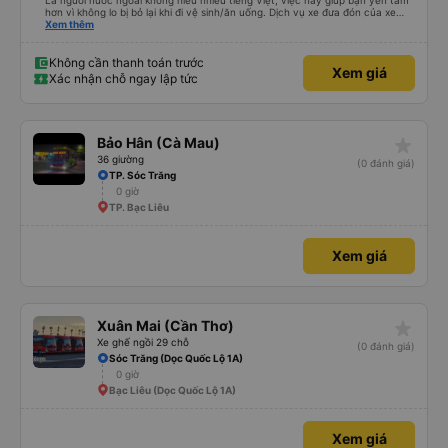
Là người nước ngoài không hiểu nhiều tiếng Việt, việc này giúp bạn yên tâm
hơn vì không lo bị bỏ lại khi đi vệ sinh/ăn uống. Dịch vụ xe đưa đón của xe
buýt Hảo cũng là một điểm cộng, đưa bạn từ bến xe đến chỗ ở MIỄN PHÍ!
Xem thêm
Giúp bạn không phải tỉnh giấc giữa chừng chuyến đi, vẫn còn mơ màng và
loay hoay tìm taxi về khách sạn.
Không cần thanh toán trước
Xem giá
Xác nhận chỗ ngay lập tức
star_rate
Bảo Hân (Cà Mau)
36 giường
(0 đánh giá)
TP. Sóc Trăng
0 giờ
TP. Bạc Liêu
Xem giá
star_rate
Xuân Mai (Cần Thơ)
Xe ghế ngồi 29 chỗ
(0 đánh giá)
Sóc Trăng (Dọc Quốc Lộ 1A)
0 giờ
Bạc Liêu (Dọc Quốc Lộ 1A)
Xem giá