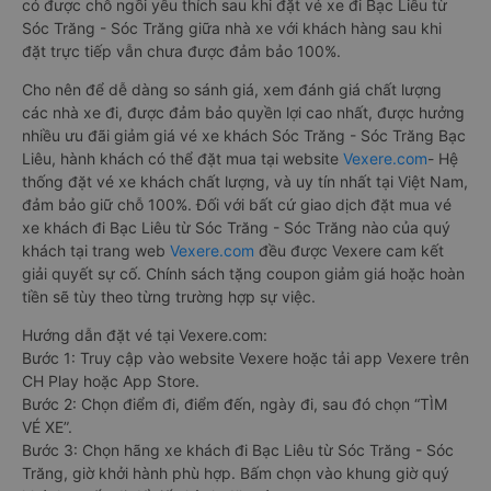
có được chỗ ngồi yêu thích sau khi đặt vé xe đi Bạc Liêu từ
Sóc Trăng - Sóc Trăng giữa nhà xe với khách hàng sau khi
đặt trực tiếp vẫn chưa được đảm bảo 100%.
Cho nên để dễ dàng so sánh giá, xem đánh giá chất lượng
các nhà xe đi, được đảm bảo quyền lợi cao nhất, được hưởng
nhiều ưu đãi giảm giá vé xe khách Sóc Trăng - Sóc Trăng Bạc
Liêu, hành khách có thể đặt mua tại website
Vexere.com
- Hệ
thống đặt vé xe khách chất lượng, và uy tín nhất tại Việt Nam,
đảm bảo giữ chỗ 100%. Đối với bất cứ giao dịch đặt mua vé
xe khách đi Bạc Liêu từ Sóc Trăng - Sóc Trăng nào của quý
khách tại trang web
Vexere.com
đều được Vexere cam kết
giải quyết sự cố. Chính sách tặng coupon giảm giá hoặc hoàn
tiền sẽ tùy theo từng trường hợp sự việc.
Hướng dẫn đặt vé tại Vexere.com:
Bước 1: Truy cập vào website Vexere hoặc tải app Vexere trên
CH Play hoặc App Store.
Bước 2: Chọn điểm đi, điểm đến, ngày đi, sau đó chọn “TÌM
VÉ XE”.
Bước 3: Chọn hãng xe khách đi Bạc Liêu từ Sóc Trăng - Sóc
Trăng, giờ khởi hành phù hợp. Bấm chọn vào khung giờ quý