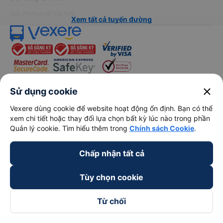
Hải Phòng đi Hà Nội
Xem tất cả tuyến đường
close
Sử dụng cookie
keyboard_arrow_down
Về chúng tôi
Vexere dùng cookie để website hoạt động ổn định. Bạn có thể
xem chi tiết hoặc thay đổi lựa chọn bất kỳ lúc nào trong phần
Quản lý cookie. Tìm hiểu thêm trong
Chính sách Cookie
.
keyboard_arrow_down
Hỗ trợ
Chấp nhận tất cả
keyboard_arrow_down
Trở thành đối tác
Tùy chọn cookie
Đối tác thanh toán
Từ chối