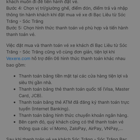
khách muốn đi để tiến hành đặt vé.
Bước 4: Chọn vị trí/giường ghế, điểm đón, điểm trả và nhập
thông tin hành khách khi đặt mua vé xe đi Bạc Liêu từ Sóc
Trăng - Sóc Trăng
Bước 5: Chọn hình thức thanh toán vé phù hợp và tiến hành
thanh toán vé.
Việc đặt mua và thanh toán vé xe khách đi Bạc Liêu từ Sóc
Trăng - Sóc Trăng cũng vô cùng đơn giản, tiện lợi khi
Vexere.com
hỗ trợ đến 06 hình thức thanh toán khác nhau
bao gồm:
Thanh toán bằng tiền mặt tại các cửa hàng tiện lợi và
siêu thị gần nhà.
Thanh toán bằng thẻ thanh toán quốc tế (Visa, Master
Card, JCB).
Thanh toán bằng thẻ ATM đã đăng ký thanh toán trực
tuyến (Internet Banking).
Thanh toán bằng hình thức chuyển khoản ngân hàng.
Bên cạnh đó, quý khách cũng có thể thanh toán vé
thông qua các ví Momo, ZaloPay, AirPay, VNPay,…
Sau khi thanh toán vé xe khách Sóc Trăng - Sóc Trăng Bạc