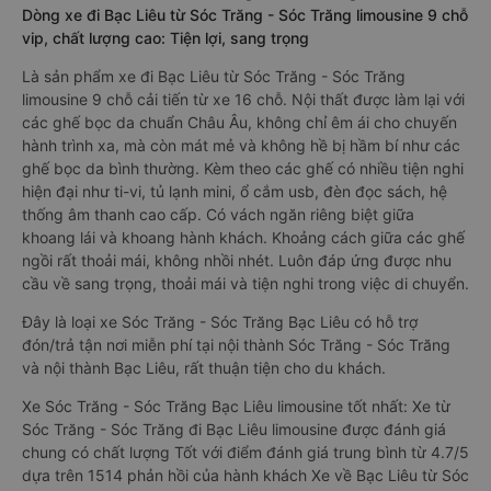
Dòng xe đi Bạc Liêu từ Sóc Trăng - Sóc Trăng limousine 9 chỗ
vip, chất lượng cao: Tiện lợi, sang trọng
Là sản phẩm xe đi Bạc Liêu từ Sóc Trăng - Sóc Trăng
limousine 9 chỗ cải tiến từ xe 16 chỗ. Nội thất được làm lại với
các ghế bọc da chuẩn Châu Âu, không chỉ êm ái cho chuyến
hành trình xa, mà còn mát mẻ và không hề bị hầm bí như các
ghế bọc da bình thường. Kèm theo các ghế có nhiều tiện nghi
hiện đại như ti-vi, tủ lạnh mini, ổ cắm usb, đèn đọc sách, hệ
thống âm thanh cao cấp. Có vách ngăn riêng biệt giữa
khoang lái và khoang hành khách. Khoảng cách giữa các ghế
ngồi rất thoải mái, không nhồi nhét. Luôn đáp ứng được nhu
cầu về sang trọng, thoải mái và tiện nghi trong việc di chuyển.
Đây là loại xe Sóc Trăng - Sóc Trăng Bạc Liêu có hỗ trợ
đón/trả tận nơi miễn phí tại nội thành Sóc Trăng - Sóc Trăng
và nội thành Bạc Liêu, rất thuận tiện cho du khách.
Xe Sóc Trăng - Sóc Trăng Bạc Liêu limousine tốt nhất: Xe từ
Sóc Trăng - Sóc Trăng đi Bạc Liêu limousine được đánh giá
chung có chất lượng Tốt với điểm đánh giá trung bình từ 4.7/5
dựa trên 1514 phản hồi của hành khách Xe về Bạc Liêu từ Sóc