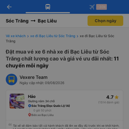
arrow_back
Tải app Vexere ngay!
Tải app Vexere
-30k
Mở app
Mở app
Nhận ưu đãi thành viên độc
-30k/ghế khi đặt vé máy bay qua
quyền
app
Sóc Trăng
Bạc Liêu
Chọn ngày
Vé xe khách
xe đi Bạc Liêu từ Sóc Trăng
xe đi Bạc Liêu từ Sóc
Trăng
Đặt mua vé xe 6 nhà xe đi Bạc Liêu từ Sóc
Trăng chất lượng cao và giá vé ưu đãi nhất
: 11
chuyến mỗi ngày
Vexere Team
Ngày cập nhật: 09/08/2026
Hảo
4.7
Giường nằm 34 chỗ
(1514 đánh giá)
Sóc Trăng (Dọc Quốc Lộ 1A)
0 giờ 50 phút
Bến xe Bạc Liêu
Tài xế sẽ đảm bảo tất cả hành khách đã lên xe đầy đủ trước khi xe khởi hành.