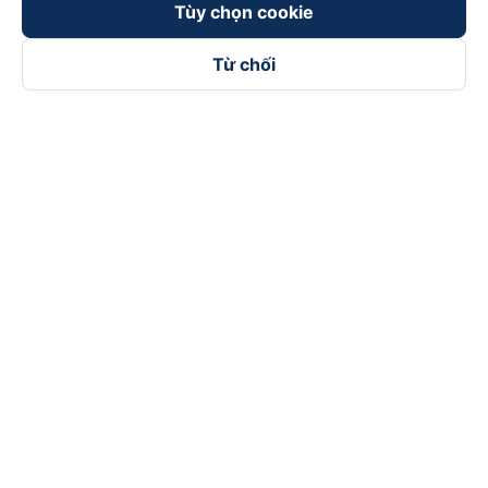
Tùy chọn cookie
Từ chối
Theo dõi chúng tôi trên
Facebook
Tiktok
Youtube
Công ty TNHH Thương Mại Dịch Vụ Vexere