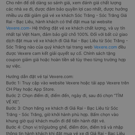
Cho nên để dễ dàng so sánh giá, xem đánh giá chất lượng
các nhà xe đi, được đảm bảo quyền lợi cao nhất, được hưởng
nhiều ưu đãi giảm giá vé xe khách Sóc Trăng - Sóc Trăng Giá
Rai - Bạc Liêu, hành khách có thể đặt mua tại website
Vexere.com
- Hệ thống đặt vé xe khách chất lượng, và uy tín
nhất tại Việt Nam, đảm bảo giữ chỗ 100%. Đối với bất cứ giao
dịch đặt mua vé xe khách đi Giá Rai - Bạc Liêu từ Sóc Trăng -
Sóc Trăng nào của quý khách tại trang web
Vexere.com
đều
được Vexere cam kết giải quyết sự cố. Chính sách tặng
coupon giảm giá hoặc hoàn tiền sẽ tùy theo từng trường hợp
sự việc.
Hướng dẫn đặt vé tại Vexere.com:
Bước 1: Truy cập vào website Vexere hoặc tải app Vexere trên
CH Play hoặc App Store.
Bước 2: Chọn điểm đi, điểm đến, ngày đi, sau đó chọn “TÌM
VÉ XE”.
Bước 3: Chọn hãng xe khách đi Giá Rai - Bạc Liêu từ Sóc
Trăng - Sóc Trăng, giờ khởi hành phù hợp. Bấm chọn vào
khung giờ quý khách muốn đi để tiến hành đặt vé.
Bước 4: Chọn vị trí/giường ghế, điểm đón, điểm trả và nhập
thông tin hành khách khi đặt mua vé xe đi Giá Rai - Bạc Liêu