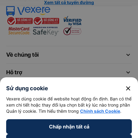
Xem tất cả tuyến đường
keyboard_arrow_down
Về chúng tôi
keyboard_arrow_down
Hỗ trợ
close
Sử dụng cookie
keyboard_arrow_down
Trở thành đối tác
Vexere dùng cookie để website hoạt động ổn định. Bạn có thể
xem chi tiết hoặc thay đổi lựa chọn bất kỳ lúc nào trong phần
Đối tác thanh toán
Quản lý cookie. Tìm hiểu thêm trong
Chính sách Cookie
.
Chấp nhận tất cả