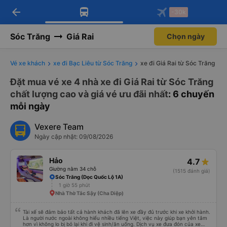
arrow_back
Tải app Vexere ngay!
Tải app Vexere
-30k
Mở app
Mở app
Nhận ưu đãi thành viên độc
-30k/ghế khi đặt vé máy bay qua
quyền
app
Sóc Trăng
Giá Rai
Chọn ngày
Vé xe khách
xe đi Bạc Liêu từ Sóc Trăng
xe đi Giá Rai từ Sóc Trăng
Đặt mua vé xe 4 nhà xe đi Giá Rai từ Sóc Trăng
chất lượng cao và giá vé ưu đãi nhất
: 6 chuyến
mỗi ngày
Vexere Team
Ngày cập nhật: 09/08/2026
Hảo
4.7
Giường nằm 34 chỗ
(1515 đánh giá)
Sóc Trăng (Dọc Quốc Lộ 1A)
1 giờ 55 phút
Nhà Thờ Tắc Sậy (Cha Diệp)
Tài xế sẽ đảm bảo tất cả hành khách đã lên xe đầy đủ trước khi xe khởi hành.
Là người nước ngoài không hiểu nhiều tiếng Việt, việc này giúp bạn yên tâm
hơn vì không lo bị bỏ lại khi đi vệ sinh/ăn uống. Dịch vụ xe đưa đón của xe