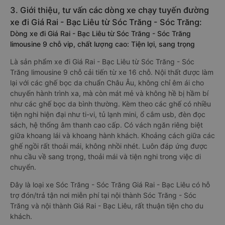
3. Giới thiệu, tư vấn các dòng xe chạy tuyến đường
xe đi Giá Rai - Bạc Liêu từ Sóc Trăng - Sóc Trăng:
Dòng xe đi Giá Rai - Bạc Liêu từ Sóc Trăng - Sóc Trăng
limousine 9 chỗ vip, chất lượng cao: Tiện lợi, sang trọng
Là sản phẩm xe đi Giá Rai - Bạc Liêu từ Sóc Trăng - Sóc
Trăng limousine 9 chỗ cải tiến từ xe 16 chỗ. Nội thất được làm
lại với các ghế bọc da chuẩn Châu Âu, không chỉ êm ái cho
chuyến hành trình xa, mà còn mát mẻ và không hề bị hầm bí
như các ghế bọc da bình thường. Kèm theo các ghế có nhiều
tiện nghi hiện đại như ti-vi, tủ lạnh mini, ổ cắm usb, đèn đọc
sách, hệ thống âm thanh cao cấp. Có vách ngăn riêng biệt
giữa khoang lái và khoang hành khách. Khoảng cách giữa các
ghế ngồi rất thoải mái, không nhồi nhét. Luôn đáp ứng được
nhu cầu về sang trọng, thoải mái và tiện nghi trong việc di
chuyển.
Đây là loại xe Sóc Trăng - Sóc Trăng Giá Rai - Bạc Liêu có hỗ
trợ đón/trả tận nơi miễn phí tại nội thành Sóc Trăng - Sóc
Trăng và nội thành Giá Rai - Bạc Liêu, rất thuận tiện cho du
khách.