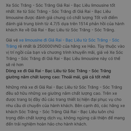
Xe Sóc Trăng - Sóc Trăng Giá Rai - Bạc Liêu limousine tốt
nhất: Xe từ Sóc Trăng - Sóc Trăng đi Giá Rai - Bạc Liêu
limousine được đánh giá chung có chất lượng Tốt với điểm
đánh giá trung bình từ 4.7/5 dựa trên 1514 phản hồi của hành
khách Xe về Giá Rai - Bạc Liêu từ Sóc Trăng - Sóc Trăng.
Giá vé
xe limousine đi Giá Rai - Bạc Liêu từ Sóc Trăng - Sóc
Trăng
rẻ nhất là 250000VND của hãng xe Hảo. Tùy thuộc vào
vị trí ngồi của bạn và chương trình khuyến mãi, giá vé Xe Sóc
Trăng - Sóc Trăng đi Giá Rai - Bạc Liêu limousine này có thể
sẽ rẻ hơn
Dòng xe đi Giá Rai - Bạc Liêu từ Sóc Trăng - Sóc Trăng
giường nằm chất lượng cao: Thoải mái, giá cả tốt nhất
Những nhà xe đi Giá Rai - Bạc Liêu từ Sóc Trăng - Sóc Trăng
đều sở hữu những xe giường nằm chất lượng cao. Trên xe
được trang bị đầy đủ các trang thiết bị hiện đại phục vụ cho
nhu cầu di chuyển của hành khách. Bên cạnh đó, các hãng xe
khách Sóc Trăng - Sóc Trăng Giá Rai - Bạc Liêu luôn chú
trọng đến chất lượng dịch vụ, không ngừng cải thiện để mang
đến trải nghiệm hoàn hảo cho hành khách.