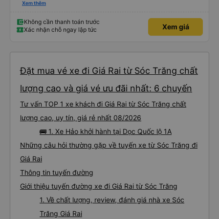
buýt Hảo cũng là một điểm cộng, đưa bạn từ bến xe đến chỗ ở MIỄN PHÍ!
Xem thêm
Giúp bạn không phải tỉnh giấc giữa chừng chuyến đi, vẫn còn mơ màng và
loay hoay tìm taxi về khách sạn.
Không cần thanh toán trước
Xem giá
Xác nhận chỗ ngay lập tức
Đặt mua vé xe đi Giá Rai từ Sóc Trăng chất
lượng cao và giá vé ưu đãi nhất: 6 chuyến
Tư vấn TOP 1 xe khách đi Giá Rai từ Sóc Trăng chất
lượng cao, uy tín, giá rẻ nhất 08/2026
🚌 1. Xe Hảo khởi hành tại Dọc Quốc lộ 1A
Những câu hỏi thường gặp về tuyến xe từ Sóc Trăng đi
Giá Rai
Thông tin tuyến đường
Giới thiệu tuyến đường xe đi Giá Rai từ Sóc Trăng
1. Về chất lượng, review, đánh giá nhà xe Sóc
Trăng Giá Rai