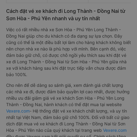
Cách đặt vé xe khách đi Long Thành - Đồng Nai từ
Sơn Hòa - Phú Yên nhanh và uy tín nhất
Việc có rất nhiều nhà xe Sơn Hòa - Phú Yên Long Thành -
Đồng Nai giúp cho du khách có đa dạng sự lựa chọn. Đây
cũng có thể là một điều bất lợi làm cho hàng khách không biết
nên chọn nhà xe nào là phù hợp với mình. Bên cạnh đó, việc
đảm bảo giữ chỗ, có được chỗ ngồi yêu thích sau khi đặt vé
xe đi Long Thành - Đồng Nai từ Sơn Hòa - Phú Yên giữa nhà
xe với khách hàng sau khi đặt trực tiếp vẫn chưa được đảm
bảo 100%.
Cho nên để dễ dàng so sánh giá, xem đánh giá chất lượng
các nhà xe đi, được đảm bảo quyền lợi cao nhất, được hưởng
nhiều ưu đãi giảm giá vé xe khách Sơn Hòa - Phú Yên Long
Thành - Đồng Nai, hành khách có thể đặt mua tại website
Vexere.com
- Hệ thống đặt vé xe khách chất lượng, và uy tín
nhất tại Việt Nam, đảm bảo giữ chỗ 100%. Đối với bất cứ giao
dịch đặt mua vé xe khách đi Long Thành - Đồng Nai từ Sơn
Hòa - Phú Yên nào của quý khách tại trang web
Vexere.com
đều được Vexere cam kết giải quyết sự cố. Chính sách tặng