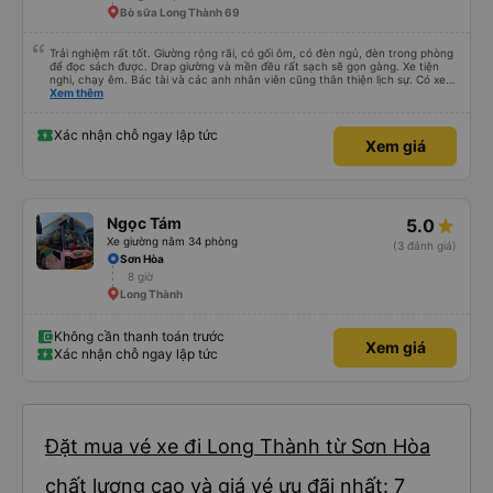
Bò sữa Long Thành 69
Trải nghiệm rất tốt. Giường rộng rãi, có gối ôm, có đèn ngủ, đèn trong phòng
để đọc sách được. Drap giường và mền đều rất sạch sẽ gọn gàng. Xe tiện
nghi, chạy êm. Bác tài và các anh nhân viên cũng thân thiện lịch sự. Có xe
trung chuyển về nội thành thành phố tuy hoà rất tiện. Giá vé hợp lý. Nói
Xem thêm
chung là mình rất ưng ý, cảm ơn nhà xe.
Xác nhận chỗ ngay lập tức
Xem giá
Ngọc Tám
5.0
Xe giường nằm 34 phòng
(3 đánh giá)
Sơn Hòa
8 giờ
Long Thành
Không cần thanh toán trước
Xem giá
Xác nhận chỗ ngay lập tức
Đặt mua vé xe đi Long Thành từ Sơn Hòa
chất lượng cao và giá vé ưu đãi nhất: 7