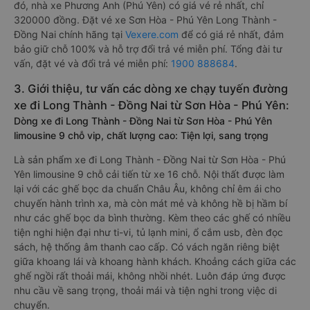
đó, nhà xe Phương Anh (Phú Yên) có giá vé rẻ nhất, chỉ
320000 đồng. Đặt vé xe Sơn Hòa - Phú Yên Long Thành -
Đồng Nai chính hãng tại
Vexere.com
để có giá rẻ nhất, đảm
bảo giữ chỗ 100% và hỗ trợ đổi trả vé miễn phí. Tổng đài tư
vấn, đặt vé và đổi trả vé miễn phí:
1900 888684
.
3. Giới thiệu, tư vấn các dòng xe chạy tuyến đường
xe đi Long Thành - Đồng Nai từ Sơn Hòa - Phú Yên:
Dòng xe đi Long Thành - Đồng Nai từ Sơn Hòa - Phú Yên
limousine 9 chỗ vip, chất lượng cao: Tiện lợi, sang trọng
Là sản phẩm xe đi Long Thành - Đồng Nai từ Sơn Hòa - Phú
Yên limousine 9 chỗ cải tiến từ xe 16 chỗ. Nội thất được làm
lại với các ghế bọc da chuẩn Châu Âu, không chỉ êm ái cho
chuyến hành trình xa, mà còn mát mẻ và không hề bị hầm bí
như các ghế bọc da bình thường. Kèm theo các ghế có nhiều
tiện nghi hiện đại như ti-vi, tủ lạnh mini, ổ cắm usb, đèn đọc
sách, hệ thống âm thanh cao cấp. Có vách ngăn riêng biệt
giữa khoang lái và khoang hành khách. Khoảng cách giữa các
ghế ngồi rất thoải mái, không nhồi nhét. Luôn đáp ứng được
nhu cầu về sang trọng, thoải mái và tiện nghi trong việc di
chuyển.