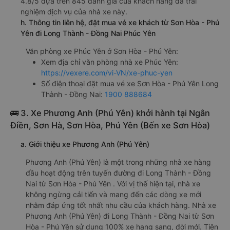
4.8/5 dựa trên 845 đánh giá của khách hàng đã trải
nghiệm dịch vụ của nhà xe này.
h. Thông tin liên hệ, đặt mua vé xe khách từ Sơn Hòa - Phú
Yên đi Long Thành - Đồng Nai Phúc Yên
Văn phòng xe Phúc Yên ở Sơn Hòa - Phú Yên:
Xem địa chỉ văn phòng nhà xe Phúc Yên:
https://vexere.com/vi-VN/xe-phuc-yen
Số điện thoại đặt mua vé xe Sơn Hòa - Phú Yên Long
Thành - Đồng Nai:
1900 888684
🚌 3. Xe Phương Anh (Phú Yên) khởi hành tại Ngân
Điền, Sơn Hà, Sơn Hòa, Phú Yên (Bến xe Sơn Hòa)
a. Giới thiệu xe Phương Anh (Phú Yên)
Phương Anh (Phú Yên) là một trong những nhà xe hàng
đầu hoạt động trên tuyến đường đi Long Thành - Đồng
Nai từ Sơn Hòa - Phú Yên . Với vị thế hiện tại, nhà xe
không ngừng cải tiến và mang đến các dòng xe mới
nhằm đáp ứng tốt nhất nhu cầu của khách hàng. Nhà xe
Phương Anh (Phú Yên) đi Long Thành - Đồng Nai từ Sơn
Hòa - Phú Yên sử dụng 100% xe hạng sang, đời mới. Tiện