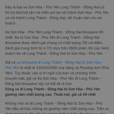
Đây là loại xe Sơn Hòa - Phú Yên Long Thành - Đồng Nai có
hỗ trợ đón/trả tận nơi miễn phí tại nội thành Sơn Hòa - Phú Yên
và nội thành Long Thành - Đồng Nai, rất thuận tiện cho du
khách.
Xe Sơn Hòa - Phú Yên Long Thành - Đồng Nai limousine tốt
nhất: Xe từ Sơn Hòa - Phú Yên đi Long Thành - Đồng Nai
limousine được đánh giá chung có chất lượng Tốt với điểm
đánh giá trung bình từ 4.7/5 dựa trên 2689 phản hồi của hành
khách Xe về Long Thành - Đồng Nai từ Sơn Hòa - Phú Yên.
Giá vé
xe limousine đi Long Thành - Đồng Nai từ Sơn Hòa -
Phú Yên
rẻ nhất là 320000VND của hãng xe Phương Anh (Phú
Yên). Tùy thuộc vào vị trí ngồi của bạn và chương trình
khuyến mãi, giá vé Xe Sơn Hòa - Phú Yên đi Long Thành -
Đồng Nai limousine này có thể sẽ rẻ hơn
Dòng xe đi Long Thành - Đồng Nai từ Sơn Hòa - Phú Yên
giường nằm chất lượng cao: Thoải mái, giá cả tốt nhất
Những nhà xe đi Long Thành - Đồng Nai từ Sơn Hòa - Phú
Yên đều sở hữu những xe giường nằm chất lượng cao. Trên xe
được trang bị đầy đủ các trang thiết bị hiện đại phục vụ cho