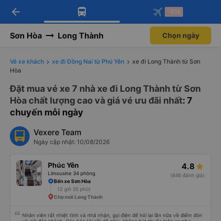
arrow_back
Tải app Vexere ngay!
Tải app Vexere
-30k
Mở app
Mở app
Nhận ưu đãi thành viên độc
-30k/ghế khi đặt vé máy bay qua
quyền
app
Sơn Hòa
Long Thành
Chọn ngày
Vé xe khách
xe đi Đồng Nai từ Phú Yên
xe đi Long Thành từ Sơn
Hòa
Đặt mua vé xe 7 nhà xe đi Long Thành từ Sơn
Hòa chất lượng cao và giá vé ưu đãi nhất
: 7
chuyến mỗi ngày
Vexere Team
Ngày cập nhật: 10/08/2026
Phúc Yên
4.8
Limousine 34 phòng
(846 đánh giá)
Bến xe Sơn Hòa
12 giờ 35 phút
Chợ mới Long Thành
Nhân viên rất nhiệt tình và nhã nhặn, gọi điện để hỏi lại lần nữa về điểm đón