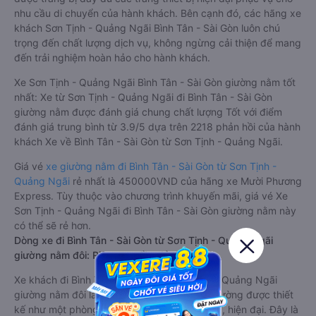
nhu cầu di chuyển của hành khách. Bên cạnh đó, các hãng xe
khách Sơn Tịnh - Quảng Ngãi Bình Tân - Sài Gòn luôn chú
trọng đến chất lượng dịch vụ, không ngừng cải thiện để mang
đến trải nghiệm hoàn hảo cho hành khách.
Xe Sơn Tịnh - Quảng Ngãi Bình Tân - Sài Gòn giường nằm tốt
nhất: Xe từ Sơn Tịnh - Quảng Ngãi đi Bình Tân - Sài Gòn
giường nằm được đánh giá chung chất lượng Tốt với điểm
đánh giá trung bình từ 3.9/5 dựa trên 2218 phản hồi của hành
khách Xe về Bình Tân - Sài Gòn từ Sơn Tịnh - Quảng Ngãi.
Giá vé
xe giường nằm đi Bình Tân - Sài Gòn từ Sơn Tịnh -
Quảng Ngãi
rẻ nhất là 450000VND của hãng xe Mười Phương
Express. Tùy thuộc vào chương trình khuyến mãi, giá vé Xe
Sơn Tịnh - Quảng Ngãi đi Bình Tân - Sài Gòn giường nằm này
có thể sẽ rẻ hơn.
Dòng xe đi Bình Tân - Sài Gòn từ Sơn Tịnh - Quảng Ngãi
giường nằm đôi: Riêng tư, đầy đủ tiện nghi
Xe khách đi Bình Tân - Sài Gòn từ Sơn Tịnh - Quảng Ngãi
giường nằm đôi là loại xe đặc biệt. Với mỗi giường được thiết
kế như một phòng ngủ khách sạn sang trọng, hiện đại. Đây là