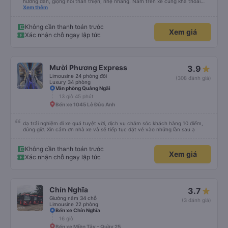
hướng dẫn, giọng nói thân thiện, nhẹ nhàng. Nằm trên xe cũng khá thoải
mái, chăn nệm nước suối đầy đủ. Chuyến xe của mình hầu hết là các cô bác
Xem thêm
lớn tuổi thế nên khi hít thở sẽ thấy có một chút mùi người già Lúc xuống xe,
điểm thả của mình ban đầu dự kiến là Ngã 3 Sợi ( Nha Trang ) và bắt Grab
nhưng các anh hướng dẫn mình xuống ở đây không có ma nào dám chở đâu
Không cần thanh toán trước
Xem giá
( vì đây là địa bàn của thế lực xe ôm ngầm, dân chơi cỏ kẹo ke...) Và thế là
Xác nhận chỗ ngay lập tức
mình được chở xuống Ngã 3 thành , nơi sáng sủa an toàn hơn. Một Chuyến
xe được biết thêm nhiều câu chuyện mới. Cảm ơn nhà xe đã giúp đỡ
Mười Phương Express
3.9
Limousine 24 phòng đôi
(308 đánh giá)
Luxury 34 phòng
Văn phòng Quảng Ngãi
13 giờ 45 phút
Bến xe 1045 Lê Đức Anh
dạ trải nghiệm đi xe quá tuyệt vời, dịch vụ chăm sóc khách hàng 10 điểm,
đúng giờ. Xin cảm ơn nhà xe và sẽ tiếp tục đặt vé vào những lần sau ạ
Không cần thanh toán trước
Xem giá
Xác nhận chỗ ngay lập tức
Chín Nghĩa
3.7
Giường nằm 34 chỗ
(3 đánh giá)
Limousine 22 phòng
Bến xe Chín Nghĩa
16 giờ
Bến xe Miền Tây - Quầy 25