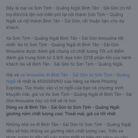
Đây là loại xe Sơn Tịnh - Quảng Ngãi Bình Tân - Sài Gòn có hỗ
trợ đón/trả tận nơi miễn phí tại nội thành Sơn Tịnh - Quảng
Ngãi và nội thành Bình Tân - Sài Gòn, rất thuận tiện cho du
khách.
Xe Sơn Tịnh - Quảng Ngãi Bình Tân - Sài Gòn limousine tốt
nhất: Xe từ Sơn Tịnh - Quảng Ngãi đi Bình Tân - Sài Gòn
limousine được đánh giá chung có chất lượng Tốt với điểm
đánh giá trung bình từ 3.9/5 dựa trên 2218 phản hồi của hành
khách Xe về Bình Tân - Sài Gòn từ Sơn Tịnh - Quảng Ngãi.
Giá vé
xe limousine đi Bình Tân - Sài Gòn từ Sơn Tịnh - Quảng
Ngãi
rẻ nhất là 450000VND của hãng xe Mười Phương
Express. Tùy thuộc vào vị trí ngồi của bạn và chương trình
khuyến mãi, giá vé Xe Sơn Tịnh - Quảng Ngãi đi Bình Tân - Sài
Gòn limousine này có thể sẽ rẻ hơn
Dòng xe đi Bình Tân - Sài Gòn từ Sơn Tịnh - Quảng Ngãi
giường nằm chất lượng cao: Thoải mái, giá cả tốt nhất
Những nhà xe đi Bình Tân - Sài Gòn từ Sơn Tịnh - Quảng Ngãi
đều sở hữu những xe giường nằm chất lượng cao. Trên xe
được trang bị đầy đủ các trang thiết bị hiện đại phục vụ cho