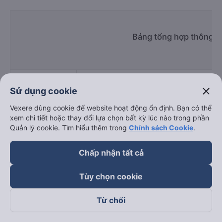
Bảng tổng hợp thông ti
close
Sử dụng cookie
Vexere dùng cookie để website hoạt động ổn định. Bạn có thể
Giờ
Nhà xe
Điểm đi
xem chi tiết hoặc thay đổi lựa chọn bất kỳ lúc nào trong phần
chạy
Quản lý cookie. Tìm hiểu thêm trong
Chính sách Cookie
.
Chấp nhận tất cả
Tuấn Tú Express
14:00 - 20:20
Số 02 Trần Khánh Dư
Tùy chọn cookie
Mười Phương
15:00 - 18:30
02 Trần Khánh Dư
Từ chối
Express