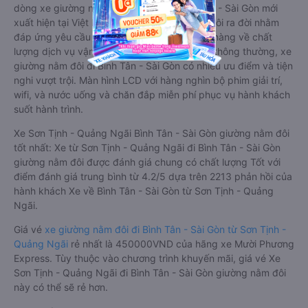
dòng xe giường nằm cho cặp đôi đi Bình Tân - Sài Gòn mới
xuất hiện tại Việt Nam. Loại xe giường nằm đôi ra đời nhằm
đáp ứng yêu cầu ngày càng cao của khách hàng về chất
lượng dịch vụ vận tải. So với xe giường nằm thông thường, xe
giường nằm đôi đi Bình Tân - Sài Gòn có nhiều ưu điểm và tiện
nghi vượt trội. Màn hình LCD với hàng nghìn bộ phim giải trí,
wifi, và nước uống và chăn đắp miễn phí phục vụ hành khách
suốt hành trình.
Xe Sơn Tịnh - Quảng Ngãi Bình Tân - Sài Gòn giường nằm đôi
tốt nhất: Xe từ Sơn Tịnh - Quảng Ngãi đi Bình Tân - Sài Gòn
giường nằm đôi được đánh giá chung có chất lượng Tốt với
điểm đánh giá trung bình từ 4.2/5 dựa trên 2213 phản hồi của
hành khách Xe về Bình Tân - Sài Gòn từ Sơn Tịnh - Quảng
Ngãi.
Giá vé
xe giường nằm đôi đi Bình Tân - Sài Gòn từ Sơn Tịnh -
Quảng Ngãi
rẻ nhất là 450000VND của hãng xe Mười Phương
Express. Tùy thuộc vào chương trình khuyến mãi, giá vé Xe
Sơn Tịnh - Quảng Ngãi đi Bình Tân - Sài Gòn giường nằm đôi
này có thể sẽ rẻ hơn.