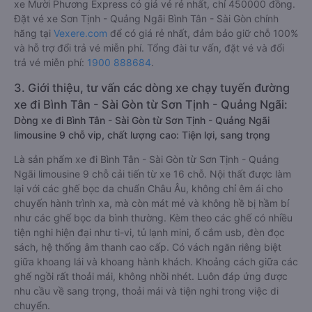
xe Mười Phương Express có giá vé rẻ nhất, chỉ 450000 đồng.
Đặt vé xe Sơn Tịnh - Quảng Ngãi Bình Tân - Sài Gòn chính
hãng tại
Vexere.com
để có giá rẻ nhất, đảm bảo giữ chỗ 100%
và hỗ trợ đổi trả vé miễn phí. Tổng đài tư vấn, đặt vé và đổi
trả vé miễn phí:
1900 888684
.
3. Giới thiệu, tư vấn các dòng xe chạy tuyến đường
xe đi Bình Tân - Sài Gòn từ Sơn Tịnh - Quảng Ngãi:
Dòng xe đi Bình Tân - Sài Gòn từ Sơn Tịnh - Quảng Ngãi
limousine 9 chỗ vip, chất lượng cao: Tiện lợi, sang trọng
Là sản phẩm xe đi Bình Tân - Sài Gòn từ Sơn Tịnh - Quảng
Ngãi limousine 9 chỗ cải tiến từ xe 16 chỗ. Nội thất được làm
lại với các ghế bọc da chuẩn Châu Âu, không chỉ êm ái cho
chuyến hành trình xa, mà còn mát mẻ và không hề bị hầm bí
như các ghế bọc da bình thường. Kèm theo các ghế có nhiều
tiện nghi hiện đại như ti-vi, tủ lạnh mini, ổ cắm usb, đèn đọc
sách, hệ thống âm thanh cao cấp. Có vách ngăn riêng biệt
giữa khoang lái và khoang hành khách. Khoảng cách giữa các
ghế ngồi rất thoải mái, không nhồi nhét. Luôn đáp ứng được
nhu cầu về sang trọng, thoải mái và tiện nghi trong việc di
chuyển.