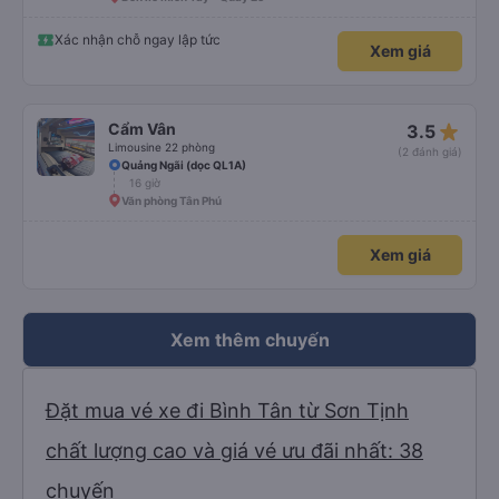
Xác nhận chỗ ngay lập tức
Xem giá
star_rate
Cẩm Vân
3.5
Limousine 22 phòng
(2 đánh giá)
Quảng Ngãi (dọc QL1A)
16 giờ
Văn phòng Tân Phú
Xem giá
Xem thêm chuyến
Đặt mua vé xe đi Bình Tân từ Sơn Tịnh
chất lượng cao và giá vé ưu đãi nhất: 38
chuyến