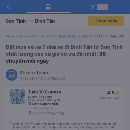
arrow_back
Tải app Vexere ngay!
Tải app Vexere
-30k
Mở app
Mở app
Nhận ưu đãi thành viên độc
-30k/ghế khi đặt vé máy bay qua
quyền
app
Sơn Tịnh
Bình Tân
Chọn ngày
Vé xe khách
xe đi Sài Gòn từ Quảng Ngãi
xe đi Bình Tân từ Sơn Tịnh
Đặt mua vé xe 7 nhà xe đi Bình Tân từ Sơn Tịnh
chất lượng cao và giá vé ưu đãi nhất
: 38
chuyến mỗi ngày
Vexere Team
Ngày cập nhật: 08/08/2026
Tuấn Tú Express
4.5
Luxury 34 phòng
(1904 đánh giá)
Limousine 24 Phòng Đôi
Bến xe Quảng Ngãi
16 giờ 30 phút
287 Kinh Dương Vương
Nhà xe này ấn tượng với mình nhất là bác tài và anh nhân viên phụ xe. Từ
khâu gọi điện đến lúc lên xe đều rát sát sao và chủ động gọi cho mình để