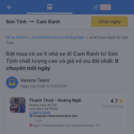
arrow_back
Tải app Vexere ngay!
Tải app Vexere
-30k
Mở app
Mở app
Nhận ưu đãi thành viên độc
-30k/ghế khi đặt vé máy bay qua
quyền
app
Sơn Tịnh
Cam Ranh
Chọn ngày
Vé xe khách
xe đi Khánh Hòa từ Quảng Ngãi
xe đi Cam Ranh từ Sơn
Tịnh
Đặt mua vé xe 5 nhà xe đi Cam Ranh từ Sơn
Tịnh chất lượng cao và giá vé ưu đãi nhất
: 9
chuyến mỗi ngày
Vexere Team
Ngày cập nhật: 07/08/2026
Thanh Thuỷ - Quảng Ngãi
4.7
Giường nằm 46 chỗ
(1078 đánh giá)
Limousine 24 Phòng
+1 loại xe khác
Trung tâm Hành chính Bình Sơn
9 giờ
Ngã 3 Thành (Đối diện Cây xăng Petrolimex 11)