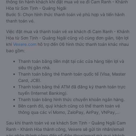
thông tin hành khách khi đặt mua vé xe đi Cam Ranh - Khánh
Hòa từ Sơn Tịnh - Quảng Ngãi
Bước 5: Chọn hình thức thanh toán vé phù hợp và tiến hành
thanh toán vé.
Việc đặt mua và thanh toán vé xe khách đi Cam Ranh - Khánh
Hòa từ Sơn Tịnh - Quảng Ngãi cũng vô cùng đơn giản, tiện lợi
khi
Vexere.com
hỗ trợ đến 06 hình thức thanh toán khác nhau
bao gồm:
Thanh toán bằng tiền mặt tại các cửa hàng tiện lợi và
siêu thị gần nhà.
Thanh toán bằng thẻ thanh toán quốc tế (Visa, Master
Card, JCB).
Thanh toán bằng thẻ ATM đã đăng ký thanh toán trực
tuyến (Internet Banking).
Thanh toán bằng hình thức chuyển khoản ngân hàng.
Bên cạnh đó, quý khách cũng có thể thanh toán vé
thông qua các ví Momo, ZaloPay, AirPay, VNPay,…
Sau khi thanh toán vé xe khách Sơn Tịnh - Quảng Ngãi Cam
Ranh - Khánh Hòa thành công, Vexere sẽ gửi tin nhắn/email
xác nhận thành công đến số điện thoại/email mà quý khách