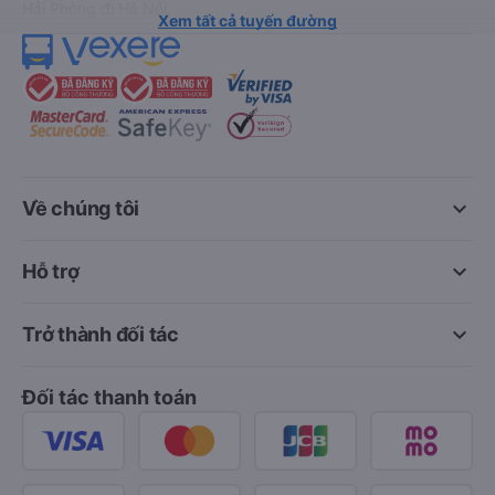
Hải Phòng đi Hà Nội
Xem tất cả tuyến đường
keyboard_arrow_down
Về chúng tôi
keyboard_arrow_down
Hỗ trợ
keyboard_arrow_down
Trở thành đối tác
Đối tác thanh toán