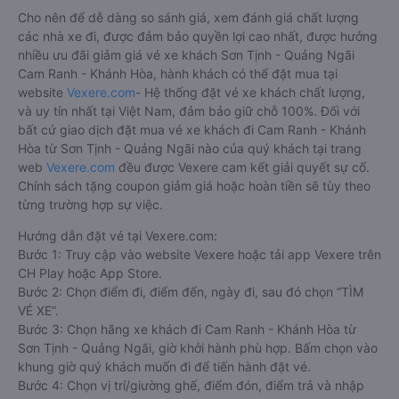
Cho nên để dễ dàng so sánh giá, xem đánh giá chất lượng
các nhà xe đi, được đảm bảo quyền lợi cao nhất, được hưởng
nhiều ưu đãi giảm giá vé xe khách Sơn Tịnh - Quảng Ngãi
Cam Ranh - Khánh Hòa, hành khách có thể đặt mua tại
website
Vexere.com
- Hệ thống đặt vé xe khách chất lượng,
và uy tín nhất tại Việt Nam, đảm bảo giữ chỗ 100%. Đối với
bất cứ giao dịch đặt mua vé xe khách đi Cam Ranh - Khánh
Hòa từ Sơn Tịnh - Quảng Ngãi nào của quý khách tại trang
web
Vexere.com
đều được Vexere cam kết giải quyết sự cố.
Chính sách tặng coupon giảm giá hoặc hoàn tiền sẽ tùy theo
từng trường hợp sự việc.
Hướng dẫn đặt vé tại Vexere.com:
Bước 1: Truy cập vào website Vexere hoặc tải app Vexere trên
CH Play hoặc App Store.
Bước 2: Chọn điểm đi, điểm đến, ngày đi, sau đó chọn “TÌM
VÉ XE”.
Bước 3: Chọn hãng xe khách đi Cam Ranh - Khánh Hòa từ
Sơn Tịnh - Quảng Ngãi, giờ khởi hành phù hợp. Bấm chọn vào
khung giờ quý khách muốn đi để tiến hành đặt vé.
Bước 4: Chọn vị trí/giường ghế, điểm đón, điểm trả và nhập