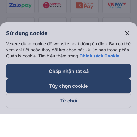
close
Sử dụng cookie
Vexere dùng cookie để website hoạt động ổn định. Bạn có thể
xem chi tiết hoặc thay đổi lựa chọn bất kỳ lúc nào trong phần
Quản lý cookie. Tìm hiểu thêm trong
Chính sách Cookie
.
Chấp nhận tất cả
Tùy chọn cookie
Từ chối
Theo dõi chúng tôi trên
Facebook
Tiktok
Youtube