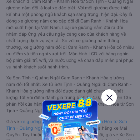
Xe khách đi Cam Ranh - Khánh Hòa từ Sơn Tịnh - Quảng Ngãi
giường nằm đôi là loại xe đặc biệt. Với mỗi giường được thiết
kế như một phòng ngủ khách sạn sang trọng, hiện đại. Đây là
dòng xe giường nằm cho cặp đôi đi Cam Ranh - Khánh Hòa
mới xuất hiện tại Việt Nam. Loại xe giường nằm đôi ra đời
nhằm đáp ứng yêu cầu ngày càng cao của khách hàng về
chất lượng dịch vụ vận tải. So với xe giường nằm thông
thường, xe giường nằm đôi đi Cam Ranh - Khánh Hòa có nhiều
ưu điểm và tiện nghi vượt trội. Màn hình LCD với hàng nghìn
bộ phim giải trí, wifi, và nước uống và chăn đắp miễn phí phục
vụ hành khách suốt hành trình.
Xe Sơn Tịnh - Quảng Ngãi Cam Ranh - Khánh Hòa giường
nằm đôi tốt nhất: Xe từ Sơn Tịnh - Quảng Ngãi đi Cam Ranh -
Khánh Hòa giường nằm đôi được đánh giá chung có chất
lượng Tốt với điểm đánh giá trung bình từ 4.0/5 dựa trên 135
phản hồi của hành khách Xe về Cam Ranh - Khánh Hòa từ Sơn
Tịnh - Quảng Ngãi.
Giá vé
xe giường nằm đôi đi Cam Ranh - Khánh Hòa từ Sơn
Tịnh - Quảng Ngãi
rẻ nhất là 600000VND của hãng xe Mai
Quyên. Tùy thuộc vào chương trình khuyến mãi, giá vé Xe Sơn