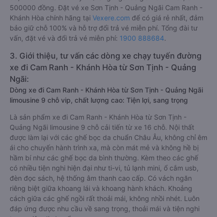
500000 đồng. Đặt vé xe Sơn Tịnh - Quảng Ngãi Cam Ranh -
Khánh Hòa chính hãng tại
Vexere.com
để có giá rẻ nhất, đảm
bảo giữ chỗ 100% và hỗ trợ đổi trả vé miễn phí. Tổng đài tư
vấn, đặt vé và đổi trả vé miễn phí:
1900 888684
.
3. Giới thiệu, tư vấn các dòng xe chạy tuyến đường
xe đi Cam Ranh - Khánh Hòa từ Sơn Tịnh - Quảng
Ngãi:
Dòng xe đi Cam Ranh - Khánh Hòa từ Sơn Tịnh - Quảng Ngãi
limousine 9 chỗ vip, chất lượng cao: Tiện lợi, sang trọng
Là sản phẩm xe đi Cam Ranh - Khánh Hòa từ Sơn Tịnh -
Quảng Ngãi limousine 9 chỗ cải tiến từ xe 16 chỗ. Nội thất
được làm lại với các ghế bọc da chuẩn Châu Âu, không chỉ êm
ái cho chuyến hành trình xa, mà còn mát mẻ và không hề bị
hầm bí như các ghế bọc da bình thường. Kèm theo các ghế
có nhiều tiện nghi hiện đại như ti-vi, tủ lạnh mini, ổ cắm usb,
đèn đọc sách, hệ thống âm thanh cao cấp. Có vách ngăn
riêng biệt giữa khoang lái và khoang hành khách. Khoảng
cách giữa các ghế ngồi rất thoải mái, không nhồi nhét. Luôn
đáp ứng được nhu cầu về sang trọng, thoải mái và tiện nghi