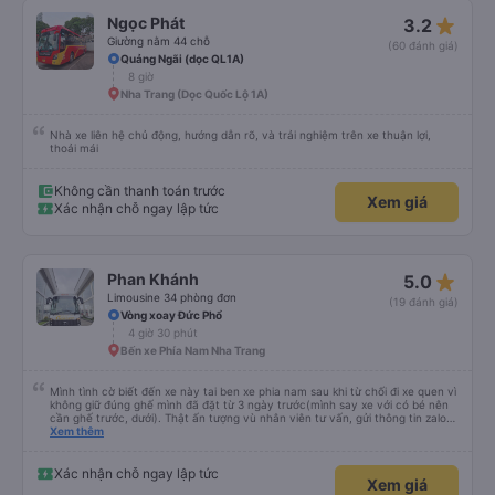
ngồi cực kỳ thoải mái; cuối cùng tôi ngủ thẳng giấc từ 11 giờ đêm cho đến khi
star_rate
Ngọc Phát
3.2
đến Sài Gòn. Nhưng có ba điểm trừ: - Xe buýt đưa đón thứ hai rõ ràng là
không an toàn (xem ảnh) - Ghế của tôi bị kẹt ở chế độ ngả lưng / không thể
Giường nằm 44 chỗ
(60 đánh giá)
ngồi thẳng dậy - Tài xế ban ngày bật nhạc rock với âm lượng rất lớn. May
Quảng Ngãi (dọc QL1A)
mắn là anh ấy đã tắt loa phía sau khi được yêu cầu, nhưng hãy cẩn thận nếu
8 giờ
bạn chọn chỗ ngồi phía trước. Nhìn chung, tôi vẫn sẽ sử dụng dịch vụ này
nếu giá cả phải chăng.
Nha Trang (Dọc Quốc Lộ 1A)
Nhà xe liên hệ chủ động, hướng dẫn rõ, và trải nghiệm trên xe thuận lợi,
thoải mái
Không cần thanh toán trước
Xem giá
Xác nhận chỗ ngay lập tức
star_rate
Phan Khánh
5.0
Limousine 34 phòng đơn
(19 đánh giá)
Vòng xoay Đức Phổ
4 giờ 30 phút
Bến xe Phía Nam Nha Trang
Mình tình cờ biết đến xe này tai ben xe phia nam sau khi từ chối đi xe quen vì
không giữ đúng ghế mình đã đặt từ 3 ngày trước(mình say xe với có bé nên
cần ghế trước, dưới). Thật ấn tượng vù nhân viên tư vấn, gửi thông tin zalo
rõ ràng, chuyên nghiệp. Đi đúng giờ, xe mới toanh, sạch sẽ thơm tho, buồng
Xem thêm
rộng, đẹp, ghế có chế độ matxa bên cạnh các chức năng thông thường như
nâng, hạ xuống phần đầu, chân, ổ sạc pin, ... thích view ngắm cảnh cực chill,
các anh tài và lơ cũng cực dễ thương, tâm lý. 10 điểm không nhưng. Mình sẽ
Xác nhận chỗ ngay lập tức
Xem giá
lưu lại để giới thiệu người nhà, bạn bè đi xe này. ưng hết sức. Giờ thấy may