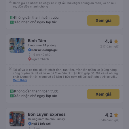
Đánh giá cá nhân: Xe chạy ko vượt ẩu, hơi chậm nhưng an toàn, ko có mùi
xe, đón đậu nhanh chóng
Không cần thanh toán trước
Xem giá
Xác nhận chỗ ngay lập tức
star_rate
Bình Tâm
4.6
Limousine 24 phòng
(317 đánh giá)
Bến xe Quảng Ngãi
6 giờ 40 phút
Ngã 3 Thành
Tài xế và lơ xe thái độ rất nhiệt tình, tận tâm, mình lên nhầm xe (cùng hãng,
cùng tuyến) tài xế và lơ xe cả 2 xe đều rất tận tình giúp đỡ. Giá vé rẻ nhưng
chất lượng rất tốt, trong vé có kèm 1 bữa cơm tối. Xe xuất phát trễ so với
trên app 45p, nhưng do bão nên trời mưa rất to, có thể thông cảm được.
Xem thêm
99/10
Không cần thanh toán trước
Xem giá
Xác nhận chỗ ngay lập tức
star_rate
Bốn Luyện Express
4.2
Giường nằm 34 chỗ Luxury
(546 đánh giá)
Ngã 3 Dốc Sỏi
9 giờ