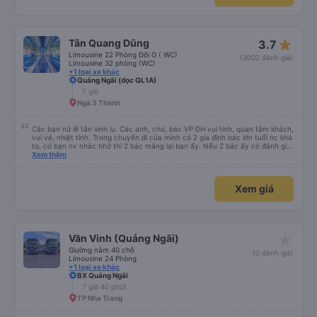
mắn vì cảm ơn xe kia để mình bít đến xe này
star_rate
Tân Quang Dũng
3.7
Limousine 22 Phòng Đôi G ( WC)
(3002 đánh giá)
Limousine 32 phòng (WC)
+1 loại xe khác
Quảng Ngãi (dọc QL1A)
7 giờ
Ngã 3 Thành
Các bạn nữ lễ tân xinh iu. Các anh, chú, bác VP ĐH vui tính, quan tâm khách,
vui vẻ, nhiệt tình. Trong chuyến đi của mình có 2 gia đình bác lớn tuổi nc khá
to, có bạn nv nhắc nhở thì 2 bác mắng lại bạn ấy. Nếu 2 bác ấy có đánh giá
xấu thì mình ngược lại nha. Bạn ấy nhắc nhở rất đúng. 2 bác nói rất to. To
Xem thêm
đến lỗi mình ngủ còn mơ được câu chuyện các bác nói với nhau xuất hiện
trong giấc mơ của mình luôn. Nên nếu bạn ấy bị phản ánh thì đừng trừ lương
bạn ấy nha. Nếu bạn ấy bị trừ thì bảo bạn ấy liên hệ sđt của mình, mình hỗ
Xem giá
trợ ạ. Số mình đuôi 666, chuyến ĐH-NT ngày 16/1. À các bạn nữ lễ tân xinh
iu còn đổi cho mình phòng đơn sang đôi xong còn note là (một mình) yêu
luôn. Nhưng phòng đôi mà nằm một thì mỗi lần xe rẽ 1 cái là ✈️ Ít đi xe khách
nhưng đủ để đánh giá 10/10.
star_rate
Văn Vinh (Quảng Ngãi)
Giường nằm 40 chỗ
(0 đánh giá)
Limousine 24 Phòng
+1 loại xe khác
BX Quảng Ngãi
7 giờ 40 phút
TP Nha Trang