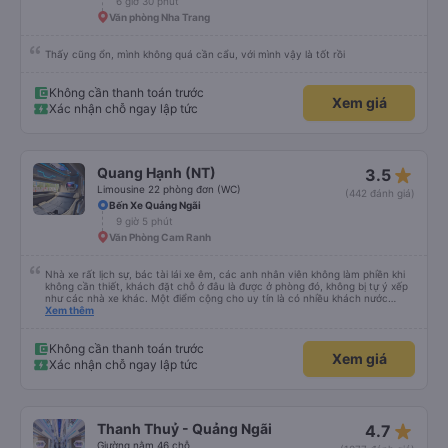
6 giờ 30 phút
Văn phòng Nha Trang
Thấy cũng ổn, mình không quá cần cẩu, với mình vậy là tốt rồi
Không cần thanh toán trước
Xem giá
Xác nhận chỗ ngay lập tức
star_rate
Quang Hạnh (NT)
3.5
Limousine 22 phòng đơn (WC)
(442 đánh giá)
Bến Xe Quảng Ngãi
9 giờ 5 phút
Văn Phòng Cam Ranh
Nhà xe rất lịch sự, bác tài lái xe êm, các anh nhân viên không làm phiền khi
không cần thiết, khách đặt chỗ ở đâu là được ở phòng đó, không bị tự ý xếp
như các nhà xe khác. Một điểm cộng cho uy tín là có nhiều khách nước
Xem thêm
ngoài đi cùng chuyến để đến Nha Trang nha!
Không cần thanh toán trước
Xem giá
Xác nhận chỗ ngay lập tức
star_rate
Thanh Thuỷ - Quảng Ngãi
4.7
Giường nằm 46 chỗ