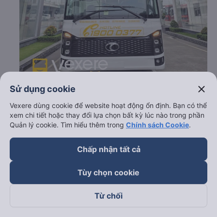
close
Sử dụng cookie
c. Lộ trình, giờ khởi hành và giờ kết thúc của xe khách
Vexere dùng cookie để website hoạt động ổn định. Bạn có thể
Phan Khánh
xem chi tiết hoặc thay đổi lựa chọn bất kỳ lúc nào trong phần
Quản lý cookie. Tìm hiểu thêm trong
Chính sách Cookie
.
Giờ xuất phát ở Quảng Ngãi: 18:00
Giờ đến nơi ở Khánh Hòa: 01:30
Chấp nhận tất cả
Thời gian chạy từ Quảng Ngãi đi Khánh Hòa của nhà
xe
Phan Khánh
khoảng: 7.5 giờ
Tùy chọn cookie
d. Các điểm đón khách của nhà xe Phan Khánh
Từ chối
Vòng xoay Đức Phổ
e. Các điểm trả khách của nhà xe Phan Khánh