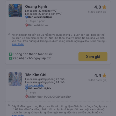
star_rate
Quang Hạnh
4.0
Limousine 32 giường (WC)
(1289 đánh giá)
Limousine 22 phòng đơn (WC)
Bến xe Quảng Ngãi
9 giờ 5 phút
Bến xe Ninh Hòa
Xe khởi hành từ bến xe Đà Nẵng và dừng ở khu B. Luôn liên lạc, bạn có thể
gọi điện và tìm hiểu cách tìm. Nơi khá thoải mái và riêng tư. Có nhà vệ sinh
khô ráo. Trên đường đi không có điểm dừng dài để nghỉ giải lao. Nhìn chung
mọi thứ đều tuyệt vời.
Xem thêm
Không cần thanh toán trước
Xem giá
Xác nhận chỗ ngay lập tức
star_rate
Tân Kim Chi
4.4
Limousine giường phòng 22 chỗ (CABIN) (WC)
(4466 đánh giá)
Limousine giường phòng 24 chỗ (CABIN)
+1 loại xe khác
Bến xe Chín Nghĩa
6 giờ
Khánh Hòa - PVOIL CHXD Vạn Bình
Đây là đánh giá trung thực của tôi về trải nghiệm đi du lịch cùng công ty này
từ Hà Nội đến Đà Nẵng. Điểm tốt: • Sạch sẽ tuyệt đối: Xe buýt sạch sẽ một
cách ấn tượng và họ rất nghiêm ngặt trong việc duy trì tiêu chuẩn này -
không được phép ăn trên xe. Đây là lần đầu tiên tôi thấy sự chú trọng đến
Xem thêm