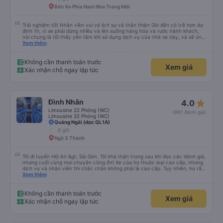
Bến Xe Phía Nam Nha Trang Mới
Trải nghiệm tốt Nhân viên vui vẻ lịch sự và thân thiện Giờ đến có trễ hơn dự
định 1h, vì xe phải dừng nhiều và lên xuống hàng hóa và rước hành khách,
nói chung là tối thấy yên tâm khi sử dụng dịch vụ của nhà xe này, và sẽ ủng
hộ và giới thiệu cho người thân sử dụng dịch vụ của nhà xe này
Xem thêm
Không cần thanh toán trước
Xem giá
Xác nhận chỗ ngay lập tức
star_rate
Đình Nhân
4.0
Limousine 22 Phòng (WC)
(861 đánh giá)
Limousine 32 Phòng (WC)
Quảng Ngãi (dọc QL1A)
6 giờ
Ngã 3 Thành
Tôi đi tuyến Hội An &gt; Sài Gòn. Tôi khá thận trọng sau khi đọc các đánh giá,
nhưng cuối cùng mọi chuyện cũng ổn! Xe của họ thuộc loại cao cấp, nhưng
dịch vụ và nhân viên thì chắc chắn không phải là cao cấp. Tuy nhiên, họ rất
hiệu quả và có năng lực. Họ có văn phòng riêng ở Hội An, điều này khá tốt.
Xem thêm
Có xe đưa đón tốt chở chúng tôi từ văn phòng ra đường cao tốc, nơi chúng
tôi gặp xe buýt. Chúng tôi dừng lại ăn tối ở một quán ăn rẻ, khá ngon lúc
8:30 tối. Chắc hẳn họ đã chạy rất nhanh suốt đêm vì chúng tôi đến phía bắc
Không cần thanh toán trước
Xem giá
Sài Gòn lúc 6:45 sáng (tại cơ sở rửa xe của họ?), nơi họ đưa chúng tôi lên
Xác nhận chỗ ngay lập tức
một chiếc xe buýt đưa đón khá ọp ẹp để chuyển đến văn phòng Tinh Bình
gần trung tâm thành phố hơn (không đủ chỗ ngồi, nên một số người phải
ngồi trên ghế nhựa ở khoang chứa hàng). Chúng tôi đến nơi lúc 7:30 sáng -
sớm hơn nhiều so với giờ đến 11 giờ sáng ghi trên vé. Tôi cao 178cm và chỗ