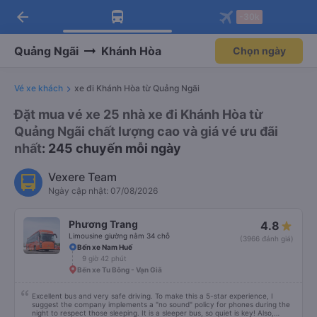
arrow_back
Tải app Vexere ngay!
Tải app Vexere
-30k
Mở app
Mở app
Nhận ưu đãi thành viên độc
-30k/ghế khi đặt vé máy bay qua
quyền
app
Quảng Ngãi
Khánh Hòa
Chọn ngày
Vé xe khách
xe đi Khánh Hòa từ Quảng Ngãi
Đặt mua vé xe 25 nhà xe đi Khánh Hòa từ
Quảng Ngãi chất lượng cao và giá vé ưu đãi
nhất
: 245 chuyến mỗi ngày
Vexere Team
Ngày cập nhật: 07/08/2026
Phương Trang
4.8
Limousine giường nằm 34 chỗ
(3966 đánh giá)
Bến xe Nam Huế
9 giờ 42 phút
Bến xe Tu Bông - Vạn Giã
Excellent bus and very safe driving. To make this a 5-star experience, I
suggest the company implements a "no sound" policy for phones during the
night to respect those sleeping. It is a sleeper bus, so quiet is key! Also,