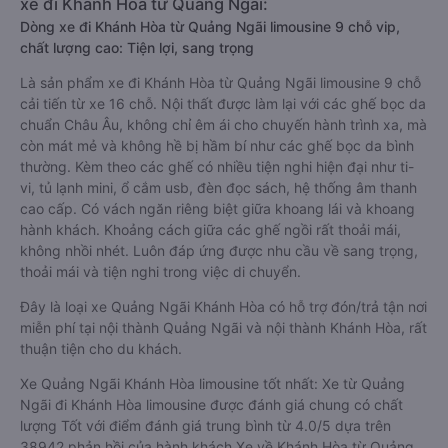
xe đi Khánh Hòa từ Quảng Ngãi:
Dòng xe đi Khánh Hòa từ Quảng Ngãi limousine 9 chỗ vip,
chất lượng cao: Tiện lợi, sang trọng
Là sản phẩm xe đi Khánh Hòa từ Quảng Ngãi limousine 9 chỗ
cải tiến từ xe 16 chỗ. Nội thất được làm lại với các ghế bọc da
chuẩn Châu Âu, không chỉ êm ái cho chuyến hành trình xa, mà
còn mát mẻ và không hề bị hầm bí như các ghế bọc da bình
thường. Kèm theo các ghế có nhiều tiện nghi hiện đại như ti-
vi, tủ lạnh mini, ổ cắm usb, đèn đọc sách, hệ thống âm thanh
cao cấp. Có vách ngăn riêng biệt giữa khoang lái và khoang
hành khách. Khoảng cách giữa các ghế ngồi rất thoải mái,
không nhồi nhét. Luôn đáp ứng được nhu cầu về sang trọng,
thoải mái và tiện nghi trong việc di chuyển.
Đây là loại xe Quảng Ngãi Khánh Hòa có hỗ trợ đón/trả tận nơi
miễn phí tại nội thành Quảng Ngãi và nội thành Khánh Hòa, rất
thuận tiện cho du khách.
Xe Quảng Ngãi Khánh Hòa limousine tốt nhất: Xe từ Quảng
Ngãi đi Khánh Hòa limousine được đánh giá chung có chất
lượng Tốt với điểm đánh giá trung bình từ 4.0/5 dựa trên
38942 phản hồi của hành khách Xe về Khánh Hòa từ Quảng