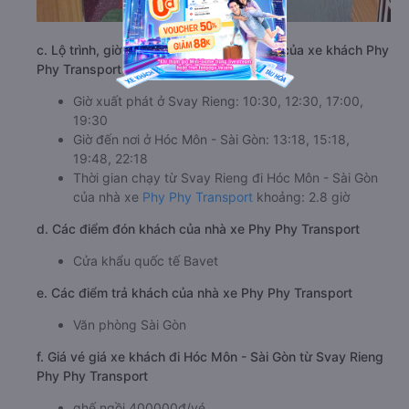
c. Lộ trình, giờ khởi hành và giờ kết thúc của xe khách Phy
Phy Transport
Giờ xuất phát ở Svay Rieng: 10:30, 12:30, 17:00,
19:30
Giờ đến nơi ở Hóc Môn - Sài Gòn: 13:18, 15:18,
19:48, 22:18
Thời gian chạy từ Svay Rieng đi Hóc Môn - Sài Gòn
của nhà xe
Phy Phy Transport
khoảng: 2.8 giờ
d. Các điểm đón khách của nhà xe Phy Phy Transport
Cửa khẩu quốc tế Bavet
e. Các điểm trả khách của nhà xe Phy Phy Transport
Văn phòng Sài Gòn
f. Giá vé giá xe khách đi Hóc Môn - Sài Gòn từ Svay Rieng
Phy Phy Transport
ghế ngồi 400000đ/vé