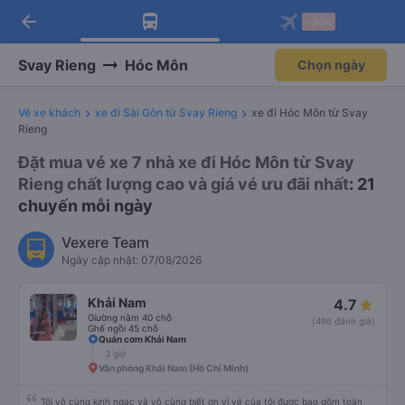
arrow_back
Tải app Vexere ngay!
Tải app Vexere
-30k
Mở app
Mở app
Nhận ưu đãi thành viên độc
-30k/ghế khi đặt vé máy bay qua
quyền
app
Svay Rieng
Hóc Môn
Chọn ngày
Vé xe khách
xe đi Sài Gòn từ Svay Rieng
xe đi Hóc Môn từ Svay
Rieng
Đặt mua vé xe 7 nhà xe đi Hóc Môn từ Svay
Rieng chất lượng cao và giá vé ưu đãi nhất
: 21
chuyến mỗi ngày
Vexere Team
Ngày cập nhật: 07/08/2026
Khải Nam
4.7
Giường nằm 40 chỗ
(496 đánh giá)
Ghế ngồi 45 chỗ
Quán cơm Khải Nam
3 giờ
Văn phòng Khải Nam (Hồ Chí Minh)
Tôi vô cùng kinh ngạc và vô cùng biết ơn vì vé của tôi được bao gồm toàn