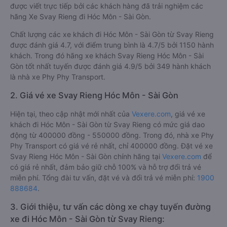
được viết trực tiếp bởi các khách hàng đã trải nghiệm các
hãng Xe Svay Rieng đi Hóc Môn - Sài Gòn.
Chất lượng các xe khách đi Hóc Môn - Sài Gòn từ Svay Rieng
được đánh giá 4.7, với điểm trung bình là 4.7/5 bởi 1150 hành
khách. Trong đó hãng xe khách Svay Rieng Hóc Môn - Sài
Gòn tốt nhất tuyến được đánh giá 4.9/5 bởi 349 hành khách
là nhà xe Phy Phy Transport.
2. Giá vé xe Svay Rieng Hóc Môn - Sài Gòn
Hiện tại, theo cập nhật mới nhất của
Vexere.com
, giá vé xe
khách đi Hóc Môn - Sài Gòn từ Svay Rieng có mức giá dao
động từ 400000 đồng - 550000 đồng. Trong đó, nhà xe Phy
Phy Transport có giá vé rẻ nhất, chỉ 400000 đồng. Đặt vé xe
Svay Rieng Hóc Môn - Sài Gòn chính hãng tại
Vexere.com
để
có giá rẻ nhất, đảm bảo giữ chỗ 100% và hỗ trợ đổi trả vé
miễn phí. Tổng đài tư vấn, đặt vé và đổi trả vé miễn phí:
1900
888684
.
3. Giới thiệu, tư vấn các dòng xe chạy tuyến đường
xe đi Hóc Môn - Sài Gòn từ Svay Rieng: