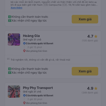
bộ các món ăn lành mạnh, nguyên chất và thân thiện với chế độ ăn keto 🎫
khi đi qua biên giới Việt Nam 🇻🇳 Campuchia 🇰🇭. 19,76 USD bao gồm bảo
hiểm, nước, khăn giấy ướt, túi đựng giày, máy lạnh, sự hỗ trợ tại biên giới để
Xem thêm
tôi thậm chí không phải điền bất kỳ mẫu đơn nào. Không vội vã, không xếp
hàng, không đám đông, không ồn ào - cách di chuyển thực sự dễ chịu. Xe
buýt rộng rãi, sạch sẽ và chỉ còn một nửa chỗ. Tôi chắc chắn sẽ chuyển từ
Không cần thanh toán trước
Xem giá
máy bay ✈️ sang xe buýt giường nằm 🚌 ngay bây giờ. Tuyệt vời, không căng
Xác nhận chỗ ngay lập tức
thẳng và an toàn. Bữa sáng của tôi; thịt bò mỏng chiên 🥩 đậu xanh &amp;
trứng chiên 🍳 Tôi đã bỏ qua cơm 🌾 Thêm cà phê đen với đá 🧊 không
đường. Tôi ước bạn ở đây.
Hoàng Gia
4.7
Ghế ngồi 31 chỗ
(105 đánh giá)
Cửa khẩu quốc tế Bavet
2 giờ 15 phút
Văn phòng Sài Gòn
Trải nghiệm tốt, không có vấn đề gì cả, rất thoải mái
Không cần thanh toán trước
Xem giá
Xác nhận chỗ ngay lập tức
Phy Phy Transport
4.9
Ghế ngồi 31 chỗ
(349 đánh giá)
Cửa khẩu quốc tế Bavet
2 giờ 30 phút
Văn phòng Sài Gòn