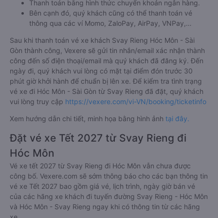
Thanh toán bằng hình thức chuyển khoản ngân hàng.
Bên cạnh đó, quý khách cũng có thể thanh toán vé
thông qua các ví Momo, ZaloPay, AirPay, VNPay,…
Sau khi thanh toán vé xe khách Svay Rieng Hóc Môn - Sài
Gòn thành công, Vexere sẽ gửi tin nhắn/email xác nhận thành
công đến số điện thoại/email mà quý khách đã đăng ký. Đến
ngày đi, quý khách vui lòng có mặt tại điểm đón trước 30
phút giờ khởi hành để chuẩn bị lên xe. Để kiểm tra tình trạng
vé xe đi Hóc Môn - Sài Gòn từ Svay Rieng đã đặt, quý khách
vui lòng truy cập
https://vexere.com/vi-VN/booking/ticketinfo
Xem hướng dẫn chi tiết, minh họa bằng hình ảnh
tại đây.
Đặt vé xe Tết 2027 từ Svay Rieng đi
Hóc Môn
Vé xe tết 2027 từ Svay Rieng đi Hóc Môn vẫn chưa được
công bố. Vexere.com sẽ sớm thông báo cho các bạn thông tin
vé xe Tết 2027 bao gồm giá vé, lịch trình, ngày giờ bán vé
của các hãng xe khách đi tuyến đường Svay Rieng - Hóc Môn
và Hóc Môn - Svay Rieng ngay khi có thông tin từ các hãng
xe.