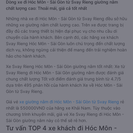
Dòng xe đi Hóc Môn - Sài Gòn từ Svay Rieng giường nằm
chất lượng cao: Thoải mái, giá cả tốt nhất
Những nhà xe đi Hóc Môn - Sài Gòn từ Svay Rieng đều sở hữu
những xe giường nằm chất lượng cao. Trên xe được trang bị
đầy đủ các trang thiết bị hiện đại phục vụ cho nhu cầu di
chuyển của hành khách. Bên cạnh đó, các hãng xe khách
Svay Rieng Hóc Môn - Sài Gòn luôn chú trọng đến chất lượng
dịch vụ, không ngừng cải thiện để mang đến trải nghiệm hoàn
hảo cho hành khách.
Xe Svay Rieng Hóc Môn - Sài Gòn giường nằm tốt nhất: Xe từ
Svay Rieng đi Hóc Môn - Sài Gòn giường nằm được đánh giá
chung chất lượng Tốt với điểm đánh giá trung bình từ 4.7/5
dựa trên 495 phản hồi của hành khách Xe về Hóc Môn - Sài
Gòn từ Svay Rieng.
Giá vé
xe giường nằm đi Hóc Môn - Sài Gòn từ Svay Rieng
rẻ
nhất là 550000VND của hãng xe Khải Nam. Tùy thuộc vào
chương trình khuyến mãi, giá vé Xe Svay Rieng đi Hóc Môn -
Sài Gòn giường nằm này có thể sẽ rẻ hơn.
Tư vấn TOP 4 xe khách đi Hóc Môn -