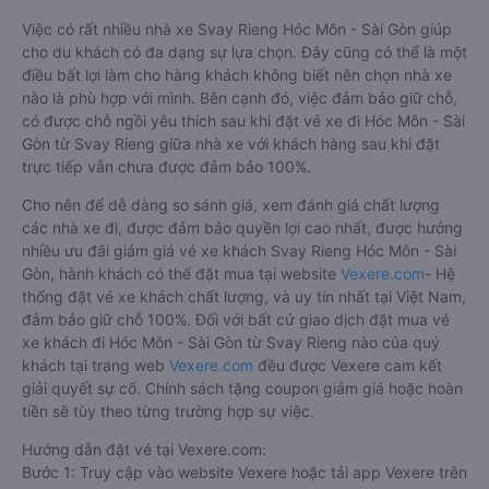
Việc có rất nhiều nhà xe Svay Rieng Hóc Môn - Sài Gòn giúp
cho du khách có đa dạng sự lựa chọn. Đây cũng có thể là một
điều bất lợi làm cho hàng khách không biết nên chọn nhà xe
nào là phù hợp với mình. Bên cạnh đó, việc đảm bảo giữ chỗ,
có được chỗ ngồi yêu thích sau khi đặt vé xe đi Hóc Môn - Sài
Gòn từ Svay Rieng giữa nhà xe với khách hàng sau khi đặt
trực tiếp vẫn chưa được đảm bảo 100%.
Cho nên để dễ dàng so sánh giá, xem đánh giá chất lượng
các nhà xe đi, được đảm bảo quyền lợi cao nhất, được hưởng
nhiều ưu đãi giảm giá vé xe khách Svay Rieng Hóc Môn - Sài
Gòn, hành khách có thể đặt mua tại website
Vexere.com
- Hệ
thống đặt vé xe khách chất lượng, và uy tín nhất tại Việt Nam,
đảm bảo giữ chỗ 100%. Đối với bất cứ giao dịch đặt mua vé
xe khách đi Hóc Môn - Sài Gòn từ Svay Rieng nào của quý
khách tại trang web
Vexere.com
đều được Vexere cam kết
giải quyết sự cố. Chính sách tặng coupon giảm giá hoặc hoàn
tiền sẽ tùy theo từng trường hợp sự việc.
Hướng dẫn đặt vé tại Vexere.com:
Bước 1: Truy cập vào website Vexere hoặc tải app Vexere trên