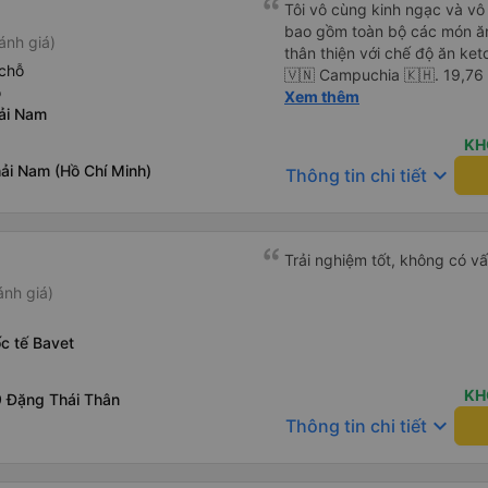
Tôi vô cùng kinh ngạc và vô 
bao gồm toàn bộ các món ăn
ánh giá)
thân thiện với chế độ ăn keto
chỗ
🇻🇳 Campuchia 🇰🇭. 19,76
ỗ
khăn giấy ướt, túi đựng giày,
Xem thêm
ải Nam
để tôi thậm chí không phải 
vội vã, không xếp hàng, kh
KH
cách di chuyển thực sự dễ ch
ải Nam (Hồ Chí Minh)
keyboard_arrow_down
Thông tin chi tiết
chỉ còn một nửa chỗ. Tôi ch
sang xe buýt giường nằm 🚌 
căng thẳng và an toàn. Bữa 
🥩 đậu xanh &amp; trứng chi
Trải nghiệm tốt, không có vấn
Thêm cà phê đen với đá 🧊 
ánh giá)
c tế Bavet
KH
 Đặng Thái Thân
keyboard_arrow_down
Thông tin chi tiết