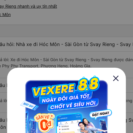
y Rieng nhanh và uy tín nhất
óc Môn
âu hỏi: Nhà xe đi Hóc Môn - Sài Gòn từ Svay Rieng - Svay 
rả lời: Xe đi Hóc Môn - Sài Gòn từ Svay Rieng - Svay Rieng được đán
e Phy Phy Transport, Phương Heng, Hoàng Gia.
âu hỏi: Xe nào đi Hóc Môn - Sài Gòn có giá rẻ nhất?
rả lời: Vé xe rẻ nhất có mức giá là 500.000 đồng của nhà xe Phương
âu hỏi: Có bao nhiêu nhà xe đang khai thác tuyến đường S
ôn - Sài Gòn ?