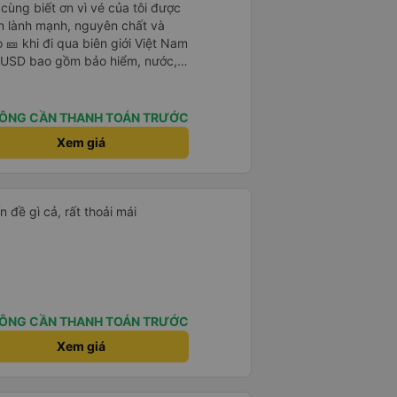
cùng biết ơn vì vé của tôi được
 lành mạnh, nguyên chất và
 🎫 khi đi qua biên giới Việt Nam
 USD bao gồm bảo hiểm, nước,
 máy lạnh, sự hỗ trợ tại biên giới
điền bất kỳ mẫu đơn nào. Không
ông đám đông, không ồn ào -
ÔNG CẦN THANH TOÁN TRƯỚC
ịu. Xe buýt rộng rãi, sạch sẽ và
Xem giá
ắc chắn sẽ chuyển từ máy bay ✈️
ngay bây giờ. Tuyệt vời, không
sáng của tôi; thịt bò mỏng chiên
ên 🍳 Tôi đã bỏ qua cơm 🌾
 đề gì cả, rất thoải mái
không đường. Tôi ước bạn ở đây.
ÔNG CẦN THANH TOÁN TRƯỚC
Xem giá