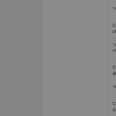
Tr
C
c
T
n
C
d
T
C
G