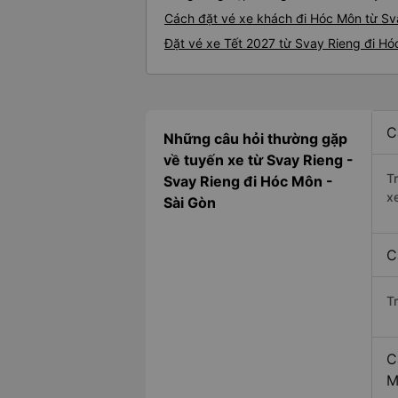
Cách đặt vé xe khách đi Hóc Môn từ Sva
Đặt vé xe Tết 2027 từ Svay Rieng đi H
C
Những câu hỏi thường gặp
về tuyến xe từ Svay Rieng -
T
Svay Rieng đi Hóc Môn -
x
Sài Gòn
C
T
C
M