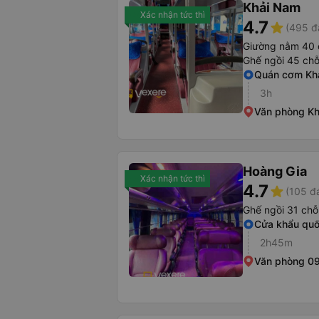
Khải Nam
Xác nhận tức thì
4.7
star
(495 đ
Giường nằm 40 
Ghế ngồi 45 ch
Quán cơm Kh
3h
Văn phòng Kh
Hoàng Gia
Xác nhận tức thì
4.7
star
(105 đ
Ghế ngồi 31 chỗ
Cửa khẩu quố
2h45m
Văn phòng 09