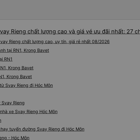
vay Rieng chất lượng cao và giá vé ưu đãi nhất: 27 
ay Rieng chất lượng cao, uy tín, giá rẻ nhất 08/2026
ành tại RN1, Krong Bavet
ại RN1
RN1, Krong Bavet
RN1, Krong Bavet
từ Svay Rieng đi Hóc Môn
ừ Svay Rieng
iá nhà xe Svay Rieng Hóc Môn
n
e chạy tuyến đường Svay Rieng đi Hóc Môn
ieng - Hóc Môn