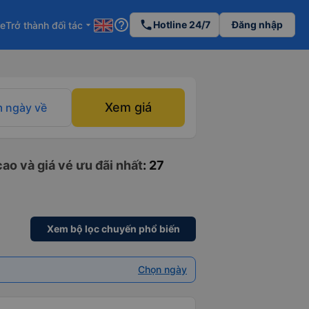
help_outline
phone
Hotline 24/7
Đăng nhập
re
Trở thành đối tác
arrow_drop_down
Xem giá
 ngày về
ao và giá vé ưu đãi nhất
: 27
Xem bộ lọc chuyến phổ biến
Chọn ngày