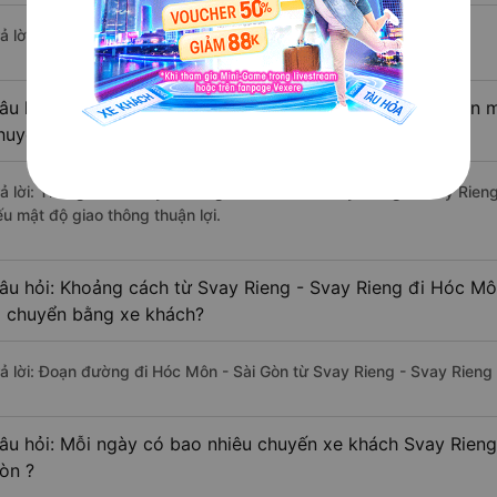
ả lời: Hiện tại có 4 nhà xe khai thác tuyến đường.
âu hỏi: Từ Svay Rieng - Svay Rieng đi Hóc Môn - Sài Gòn mấ
huyển bằng xe khách?
rả lời: Thời gian di chuyển bằng xe khách từ Svay Rieng - Svay Rien
ếu mật độ giao thông thuận lợi.
âu hỏi: Khoảng cách từ Svay Rieng - Svay Rieng đi Hóc Mô
i chuyển bằng xe khách?
rả lời: Đoạn đường đi Hóc Môn - Sài Gòn từ Svay Rieng - Svay Rieng
âu hỏi: Mỗi ngày có bao nhiêu chuyến xe khách Svay Rieng
òn ?