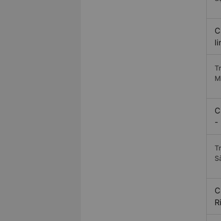
C
l
T
M
C
-
T
S
C
R