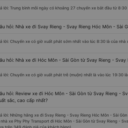
rả lời: Trung bình mỗi ngày có khoảng 27 chuyến xe bắt đầu từ 8:30
âu hỏi: Nhà xe đi Svay Rieng - Svay Rieng Hóc Môn - Sài 
rả lời: Chuyến xe có giờ xuất phát sớm nhất vào lúc 8:30 là của nhà
âu hỏi: Nhà xe đi Hóc Môn - Sài Gòn từ Svay Rieng - Svay 
rả lời: Chuyến xe có giờ xuất phát trễ (muộn) nhất là vào lúc 19:30 
âu hỏi: Review xe đi Hóc Môn - Sài Gòn từ Svay Rieng - Sv
uất sắc, cao cấp nhất?
rả lời: Những hãng xe đi Svay Rieng - Svay Rieng Hóc Môn - Sài Gòn 
à nhà xe Phy Phy Transport đi Hóc Môn - Sài Gòn từ Svay Rieng - Sva
ựa trên 349 đánh giá của khách hàng).