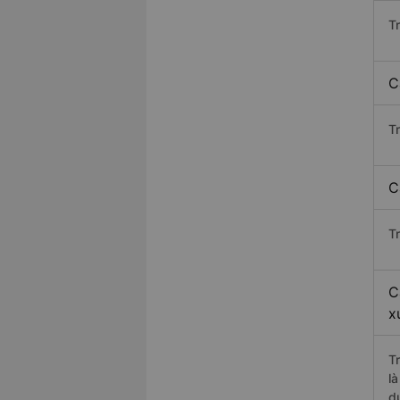
T
C
T
C
T
C
x
T
l
d