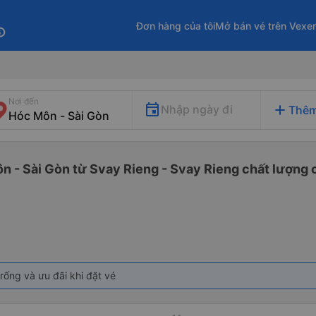
Đơn hàng của tôi
Mở bán vé trên Vexe
fo
Nơi đến
add
Nhập ngày đi
Thêm
n - Sài Gòn từ Svay Rieng - Svay Rieng chất lượng c
rống và ưu đãi khi đặt vé