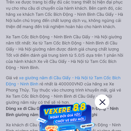
Trên xe được trang bị đầy đủ các trang thiết bị hiện đại phục
vụ cho nhu cầu di chuyển của hành khách. Bên cạnh đó, các
hãng xe khách Tam Cốc Bích Động - Ninh Bình Cầu Giấy - Hà
Nội luôn chú trọng đến chất lượng dịch vụ, không ngừng cải
thiện để mang đến trải nghiệm hoàn hảo cho hành khách.
Xe Tam Cốc Bích Động - Ninh Bình Cầu Giấy - Hà Nội giường
nằm tốt nhất: Xe từ Tam Cốc Bích Động - Ninh Bình đi Cầu
Giấy - Hà Nội giường nằm được đánh giá chung chất lượng
Tốt với điểm đánh giá trung bình từ 5.0/5 dựa trên 1 phản hồi
của hành khách Xe về Cầu Giấy - Hà Nội từ Tam Cốc Bích
Động - Ninh Bình.
Giá vé
xe giường nằm đi Cầu Giấy - Hà Nội từ Tam Cốc Bích
Động - Ninh Bình
rẻ nhất là 400000VND của hãng xe Xe
Phong Thủy. Tùy thuộc vào chương trình khuyến mãi, giá vé
Xe Tam Cốc Bích Động - Ninh Bình đi Cầu Giấy - Hà Nội
giường nằm này có thể sẽ rẻ hơn.
Dòng xe đi Cầu Giấy - Hà Nội từ Tam Cốc Bích Động - Ninh
Bình giường nằm đôi: Riêng tư, đầy đủ tiện nghi
Xe khách đi Cầu Giấy - Hà Nội từ Tam Cốc Bích Động - Ninh
Bình giường nằm đôi là loại xe đặc biệt. Với mỗi giường được