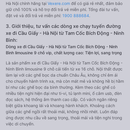
Hà Nội chính hãng tại
Vexere.com
để có giá rẻ nhất, đảm bảo
giữ chỗ 100% và hỗ trợ đổi trả vé miễn phí. Tổng đài tư vấn,
đặt vé và đổi trả vé miễn phí:
1900 888684
.
3. Giới thiệu, tư vấn các dòng xe chạy tuyến đường
xe đi Cầu Giấy - Hà Nội từ Tam Cốc Bích Động - Ninh
Bình:
Dòng xe đi Cầu Giấy - Hà Nội từ Tam Cốc Bích Động - Ninh
Bình limousine 9 chỗ vip, chất lượng cao: Tiện lợi, sang trọng
Là sản phẩm xe đi Cầu Giấy - Hà Nội từ Tam Cốc Bích Động -
Ninh Bình limousine 9 chỗ cải tiến từ xe 16 chỗ. Nội thất được
làm lại với các ghế bọc da chuẩn Châu Âu, không chỉ êm ái
cho chuyến hành trình xa, mà còn mát mẻ và không hề bị hầm
bí như các ghế bọc da bình thường. Kèm theo các ghế có
nhiều tiện nghi hiện đại như ti-vi, tủ lạnh mini, ổ cắm usb, đèn
đọc sách, hệ thống âm thanh cao cấp. Có vách ngăn riêng
biệt giữa khoang lái và khoang hành khách. Khoảng cách
giữa các ghế ngồi rất thoải mái, không nhồi nhét. Luôn đáp
ứng được nhu cầu về sang trọng, thoải mái và tiện nghi trong
việc di chuyển.