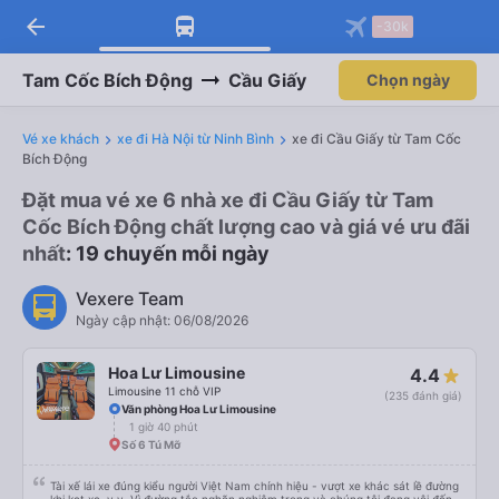
arrow_back
Tải app Vexere ngay!
Tải app Vexere
-30k
Mở app
Mở app
Nhận ưu đãi thành viên độc
-30k/ghế khi đặt vé máy bay qua
quyền
app
Tam Cốc Bích Động
Cầu Giấy
Chọn ngày
Vé xe khách
xe đi Hà Nội từ Ninh Bình
xe đi Cầu Giấy từ Tam Cốc
Bích Động
Đặt mua vé xe 6 nhà xe đi Cầu Giấy từ Tam
Cốc Bích Động chất lượng cao và giá vé ưu đãi
nhất
: 19 chuyến mỗi ngày
Vexere Team
Ngày cập nhật: 06/08/2026
Hoa Lư Limousine
4.4
Limousine 11 chỗ VIP
(235 đánh giá)
Văn phòng Hoa Lư Limousine
1 giờ 40 phút
Số 6 Tú Mỡ
Tài xế lái xe đúng kiểu người Việt Nam chính hiệu - vượt xe khác sát lề đường