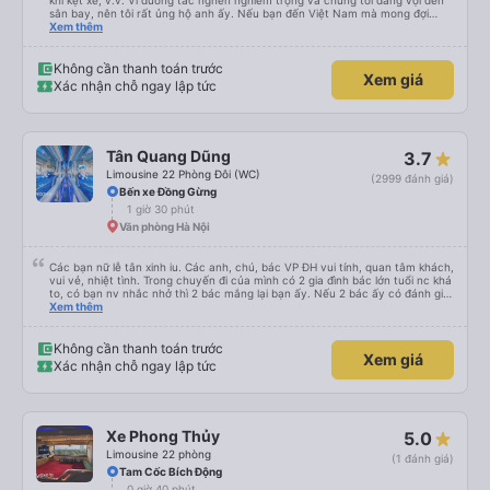
khi kẹt xe, v.v. Vì đường tắc nghẽn nghiêm trọng và chúng tôi đang vội đến
sân bay, nên tôi rất ủng hộ anh ấy. Nếu bạn đến Việt Nam mà mong đợi
người ta lái xe như ở châu Âu, thì hãy đến nơi khác.
Xem thêm
Không cần thanh toán trước
Xem giá
Xác nhận chỗ ngay lập tức
Tân Quang Dũng
3.7
Limousine 22 Phòng Đôi (WC)
(2999 đánh giá)
Bến xe Đồng Gừng
1 giờ 30 phút
Văn phòng Hà Nội
Các bạn nữ lễ tân xinh iu. Các anh, chú, bác VP ĐH vui tính, quan tâm khách,
vui vẻ, nhiệt tình. Trong chuyến đi của mình có 2 gia đình bác lớn tuổi nc khá
to, có bạn nv nhắc nhở thì 2 bác mắng lại bạn ấy. Nếu 2 bác ấy có đánh giá
xấu thì mình ngược lại nha. Bạn ấy nhắc nhở rất đúng. 2 bác nói rất to. To
Xem thêm
đến lỗi mình ngủ còn mơ được câu chuyện các bác nói với nhau xuất hiện
trong giấc mơ của mình luôn. Nên nếu bạn ấy bị phản ánh thì đừng trừ lương
bạn ấy nha. Nếu bạn ấy bị trừ thì bảo bạn ấy liên hệ sđt của mình, mình hỗ
Không cần thanh toán trước
Xem giá
trợ ạ. Số mình đuôi 666, chuyến ĐH-NT ngày 16/1. À các bạn nữ lễ tân xinh
Xác nhận chỗ ngay lập tức
iu còn đổi cho mình phòng đơn sang đôi xong còn note là (một mình) yêu
luôn. Nhưng phòng đôi mà nằm một thì mỗi lần xe rẽ 1 cái là ✈️ Ít đi xe khách
nhưng đủ để đánh giá 10/10.
Xe Phong Thủy
5.0
Limousine 22 phòng
(1 đánh giá)
Tam Cốc Bích Động
0 giờ 40 phút