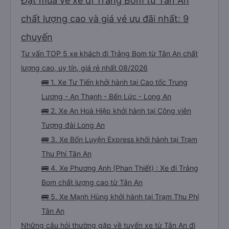
Đặt mua vé xe đi Trảng Bom từ Tân An
chất lượng cao và giá vé ưu đãi nhất: 9
chuyến
Tư vấn TOP 5 xe khách đi Trảng Bom từ Tân An chất
lượng cao, uy tín, giá rẻ nhất 08/2026
🚌 1. Xe Tư Tiến khởi hành tại Cao tốc Trung
Lương - An Thạnh - Bến Lức - Long An
🚌 2. Xe An Hoà Hiệp khởi hành tại Công viên
Tượng đài Long An
🚌 3. Xe Bốn Luyện Express khởi hành tại Trạm
Thu Phí Tân An
🚌 4. Xe Phương Anh (Phan Thiết) : Xe đi Trảng
Bom chất lượng cao từ Tân An
🚌 5. Xe Mạnh Hùng khởi hành tại Trạm Thu Phí
Tân An
Những câu hỏi thường gặp về tuyến xe từ Tân An đi