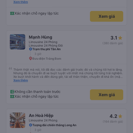
hộ và giới thiệu cho người thân sử dụng dịch vụ của nhà xe này
Xem thêm
Xác nhận chỗ ngay lập tức
Xem giá
Mạnh Hùng
3.1
Limousine 24 Phòng
(380 đánh giá)
Limousine 24 Phòng Đôi
Trạm thu phí Tân An
3 giờ
Bưu điện Trảng Bom
Thành thật mà nói, tôi đã đọc các đánh giá trước đó và chúng tôi hơi lo lắng.
Nhưng đó là chuyến đi xe buýt tuyệt vời nhất mà chúng tôi từng trải nghiệm.
Xe buýt khởi hành và đến đúng giờ, tài xế thân thiện, chuyến đi khá ổn (mặc
dù vẫn hơi xóc, nhưng đó là đặc trưng của Việt Nam ^^), và chỗ ngồi thoải
Xem thêm
mái. Chúng tôi thực sự rất hài lòng.
Không cần thanh toán trước
Xem giá
Xác nhận chỗ ngay lập tức
An Hoà Hiệp
4.2
Limousine 24 Phòng
(164 đánh giá)
Tượng đài chiến thắng Long An
3 giờ