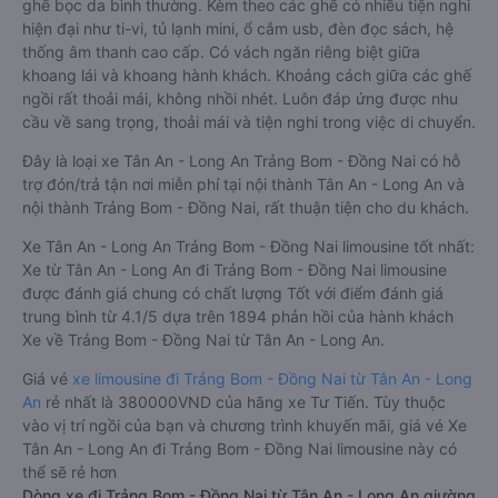
ghế bọc da bình thường. Kèm theo các ghế có nhiều tiện nghi
hiện đại như ti-vi, tủ lạnh mini, ổ cắm usb, đèn đọc sách, hệ
thống âm thanh cao cấp. Có vách ngăn riêng biệt giữa
khoang lái và khoang hành khách. Khoảng cách giữa các ghế
ngồi rất thoải mái, không nhồi nhét. Luôn đáp ứng được nhu
cầu về sang trọng, thoải mái và tiện nghi trong việc di chuyển.
Đây là loại xe Tân An - Long An Trảng Bom - Đồng Nai có hỗ
trợ đón/trả tận nơi miễn phí tại nội thành Tân An - Long An và
nội thành Trảng Bom - Đồng Nai, rất thuận tiện cho du khách.
Xe Tân An - Long An Trảng Bom - Đồng Nai limousine tốt nhất:
Xe từ Tân An - Long An đi Trảng Bom - Đồng Nai limousine
được đánh giá chung có chất lượng Tốt với điểm đánh giá
trung bình từ 4.1/5 dựa trên 1894 phản hồi của hành khách
Xe về Trảng Bom - Đồng Nai từ Tân An - Long An.
Giá vé
xe limousine đi Trảng Bom - Đồng Nai từ Tân An - Long
An
rẻ nhất là 380000VND của hãng xe Tư Tiến. Tùy thuộc
vào vị trí ngồi của bạn và chương trình khuyến mãi, giá vé Xe
Tân An - Long An đi Trảng Bom - Đồng Nai limousine này có
thể sẽ rẻ hơn
Dòng xe đi Trảng Bom - Đồng Nai từ Tân An - Long An giường