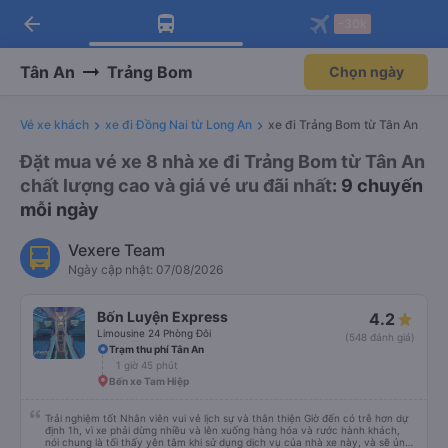
arrow_back
Tải app Vexere ngay!
Tải app Vexere
-30k
Mở app
Mở app
Nhận ưu đãi thành viên độc
-30k/ghế khi đặt vé máy bay qua
quyền
app
Tân An
Trảng Bom
Chọn ngày
Vé xe khách
xe đi Đồng Nai từ Long An
xe đi Trảng Bom từ Tân An
Đặt mua vé xe 8 nhà xe đi Trảng Bom từ Tân An
chất lượng cao và giá vé ưu đãi nhất
: 9 chuyến
mỗi ngày
Vexere Team
Ngày cập nhật: 07/08/2026
Bốn Luyện Express
4.2
Limousine 24 Phòng Đôi
(548 đánh giá)
Trạm thu phí Tân An
1 giờ 45 phút
Bến xe Tam Hiệp
Trải nghiệm tốt Nhân viên vui vẻ lịch sự và thân thiện Giờ đến có trễ hơn dự
định 1h, vì xe phải dừng nhiều và lên xuống hàng hóa và rước hành khách,
nói chung là tối thấy yên tâm khi sử dụng dịch vụ của nhà xe này, và sẽ ủng