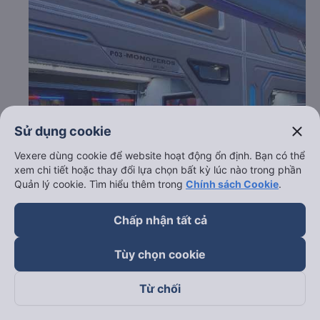
close
Sử dụng cookie
Vexere dùng cookie để website hoạt động ổn định. Bạn có thể
xem chi tiết hoặc thay đổi lựa chọn bất kỳ lúc nào trong phần
Quản lý cookie. Tìm hiểu thêm trong
Chính sách Cookie
.
Chấp nhận tất cả
Tùy chọn cookie
Từ chối
c. Lộ trình, giờ khởi hành và giờ kết thúc của xe khách