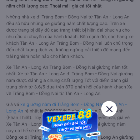
nằm chất lượng cao: Thoải mái, giá cả tốt nhất
Những nhà xe đi Trảng Bom - Đồng Nai từ Tân An - Long An
đều sở hữu những xe giường nằm chất lượng cao. Trên xe
được trang bị đầy đủ các trang thiết bị hiện đại phục vụ cho
nhu cầu di chuyển của hành khách. Bên cạnh đó, các hãng xe
khách Tân An - Long An Trảng Bom - Đồng Nai luôn chú trọng
đến chất lượng dịch vụ, không ngừng cải thiện để mang đến
trải nghiệm hoàn hảo cho hành khách.
Xe Tân An - Long An Trảng Bom - Đồng Nai giường nằm tốt
nhất: Xe từ Tân An - Long An đi Trảng Bom - Đồng Nai giường
nằm được đánh giá chung chất lượng Tốt với điểm đánh giá
trung bình từ 3.6/5 dựa trên 870 phản hồi của hành khách Xe
về Trảng Bom - Đồng Nai từ Tân An - Long An.
Giá vé
xe giường nằm đi Trảng Bom - Đồng Nai từ Tân An -
Long An
rẻ nhất là 200000VND của hãng xe Phương Anh
(Phan Thiết). Tùy thuộc vào chương trình khuyến mãi, giá vé
Xe Tân An - Long An đi Trảng Bom - Đồng Nai giường nằm
này có thể sẽ rẻ hơn.
Dòng xe đi Trảng Bom - Đồng Nai từ Tân An - Long An giường