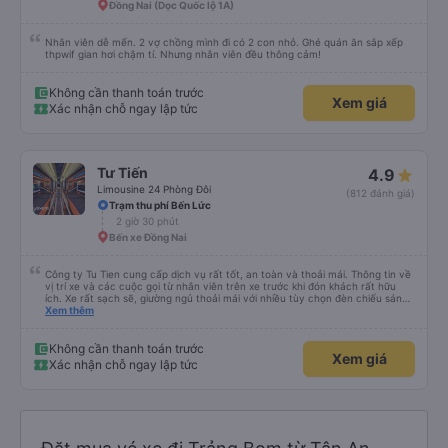
Đồng Nai (Dọc Quốc lộ 1A)
Nhân viên dễ mến. 2 vợ chồng mình đi có 2 con nhỏ. Ghé quán ăn sắp xếp
thpwif gian hơi chậm tí. Nhưng nhân viên đều thông cảm!
Không cần thanh toán trước
Xem giá
Xác nhận chỗ ngay lập tức
Tư Tiến
4.9
Limousine 24 Phòng Đôi
(812 đánh giá)
Trạm thu phí Bến Lức
2 giờ 30 phút
Bến xe Đồng Nai
Công ty Tu Tien cung cấp dịch vụ rất tốt, an toàn và thoải mái. Thông tin về
vị trí xe và các cuộc gọi từ nhân viên trên xe trước khi đón khách rất hữu
ích. Xe rất sạch sẽ, giường ngủ thoải mái với nhiều tùy chọn đèn chiếu sáng
và cổng USB được đặt ở vị trí thuận tiện. Nhân viên rất lịch sự và xe đến
Xem thêm
điểm đến sớm hơn dự kiến. Cảm ơn!
Không cần thanh toán trước
Xem giá
Xác nhận chỗ ngay lập tức