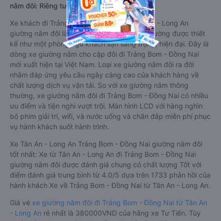
nằm đôi: Riêng tư, đầy đủ tiện nghi
Xe khách đi Trảng Bom - Đồng Nai từ Tân An - Long An
giường nằm đôi là loại xe đặc biệt. Với mỗi giường được thiết
kế như một phòng ngủ khách sạn sang trọng, hiện đại. Đây là
dòng xe giường nằm cho cặp đôi đi Trảng Bom - Đồng Nai
mới xuất hiện tại Việt Nam. Loại xe giường nằm đôi ra đời
nhằm đáp ứng yêu cầu ngày càng cao của khách hàng về
chất lượng dịch vụ vận tải. So với xe giường nằm thông
thường, xe giường nằm đôi đi Trảng Bom - Đồng Nai có nhiều
ưu điểm và tiện nghi vượt trội. Màn hình LCD với hàng nghìn
bộ phim giải trí, wifi, và nước uống và chăn đắp miễn phí phục
vụ hành khách suốt hành trình.
Xe Tân An - Long An Trảng Bom - Đồng Nai giường nằm đôi
tốt nhất: Xe từ Tân An - Long An đi Trảng Bom - Đồng Nai
giường nằm đôi được đánh giá chung có chất lượng Tốt với
điểm đánh giá trung bình từ 4.0/5 dựa trên 1733 phản hồi của
hành khách Xe về Trảng Bom - Đồng Nai từ Tân An - Long An.
Giá vé
xe giường nằm đôi đi Trảng Bom - Đồng Nai từ Tân An
- Long An
rẻ nhất là 380000VND của hãng xe Tư Tiến. Tùy