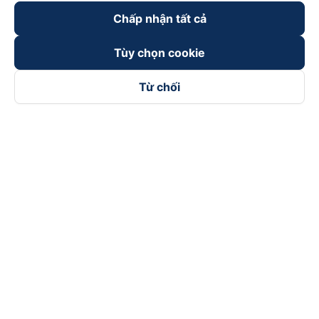
Xe đi Sapa từ Hà Nội
Vé tàu Nha Trang Đà Nẵn
Chấp nhận tất cả
Xe đi Hải Phòng từ Hà Nội
Vé tàu Đà Nẵng Huế
Tùy chọn cookie
Xe đi Vinh từ Hà Nội
Vé tàu Hà Nội Vinh
Từ chối
Thuê xe
Hà Nội đi Ninh Bình
Hà Nội đi Hạ Long
Hà Nội đi Sa Pa
Hà Nội đi Tam Đảo
Đà Nẵng đi Hội An
Đà Nẵng đi Huế
Hải Phòng đi Hà Nội
Xem tất cả tuyến đường