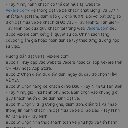
- Tây Ninh, hành khách có thể đặt mua tại website
Vexere.com
- Hệ thống đặt vé xe khách chất lượng, và uy tín
nhất tại Việt Nam, đảm bảo giữ chỗ 100%. Đối với bất cứ giao
dịch đặt mua vé xe khách đi Gò Dầu - Tây Ninh từ Tân Biên -
Tây Ninh nào của quý khách tại trang web
Vexere.com
đều
được Vexere cam kết giải quyết sự cố. Chính sách tặng
coupon giảm giá hoặc hoàn tiền sẽ tùy theo từng trường hợp
sự việc.
Hướng dẫn đặt vé tại Vexere.com:
Bước 1: Truy cập vào website Vexere hoặc tải app Vexere trên
CH Play hoặc App Store.
Bước 2: Chọn điểm đi, điểm đến, ngày đi, sau đó chọn “TÌM
VÉ XE”.
Bước 3: Chọn hãng xe khách đi Gò Dầu - Tây Ninh từ Tân Biên
- Tây Ninh, giờ khởi hành phù hợp. Bấm chọn vào khung giờ
quý khách muốn đi để tiến hành đặt vé.
Bước 4: Chọn vị trí/giường ghế, điểm đón, điểm trả và nhập
thông tin hành khách khi đặt mua vé xe đi Gò Dầu - Tây Ninh
từ Tân Biên - Tây Ninh
Bước 5: Chọn hình thức thanh toán vé phù hợp và tiến hành