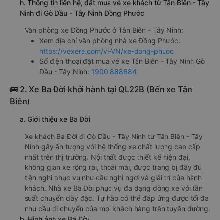
h. Thông tin liên hệ, đặt mua vé xe khách từ Tân Biên - Tây
Ninh đi Gò Dầu - Tây Ninh Đồng Phước
Văn phòng xe Đồng Phước ở Tân Biên - Tây Ninh:
Xem địa chỉ văn phòng nhà xe Đồng Phước:
https://vexere.com/vi-VN/xe-dong-phuoc
Số điện thoại đặt mua vé xe Tân Biên - Tây Ninh Gò
Dầu - Tây Ninh:
1900 888684
🚌 2. Xe Ba Đời khởi hành tại QL22B (Bến xe Tân
Biên)
a. Giới thiệu xe Ba Đời
Xe khách Ba Đời đi Gò Dầu - Tây Ninh từ Tân Biên - Tây
Ninh gây ấn tượng với hệ thống xe chất lượng cao cấp
nhất trên thị trường. Nội thất được thiết kế hiện đại,
không gian xe rộng rãi, thoải mái, được trang bị đầy đủ
tiện nghi phục vụ nhu cầu nghỉ ngơi và giải trí của hành
khách. Nhà xe Ba Đời phục vụ đa dạng dòng xe với tần
suất chuyến dày đặc. Tự hào có thể đáp ứng được tối đa
nhu cầu di chuyển của mọi khách hàng trên tuyến đường.
b. Hình ảnh xe Ba Đời