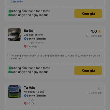
được, anh thật muốn tip cho bác tài. Xe này là xe Limousine nhưng mà vé xe
Xem thêm
bằng xe khách cũng 100k. Rất hài lòng, điểm duy nhất phải cải thiện là wifi
trên xe ko kết nối được.
Không cần thanh toán trước
Xem giá
Xác nhận chỗ ngay lập tức
Ba Đời
4.0
Ghế ngồi 16 chỗ
(34 đánh giá)
Bến xe Tân Biên
1 giờ 45 phút
Bàu Đồn
Tôi bằng lòng chuyến đi từ Vũng Tàu đến ngã tư Vũng Tàu, nhân viên vui vẻ
nhiệt tình
Không cần thanh toán trước
Xem giá
Xác nhận chỗ ngay lập tức
star_rate
Tú Hảo
Xe giường 42 chỗ
(0 đánh giá)
Bến xe Tân Biên
0 giờ
Gò Dầu