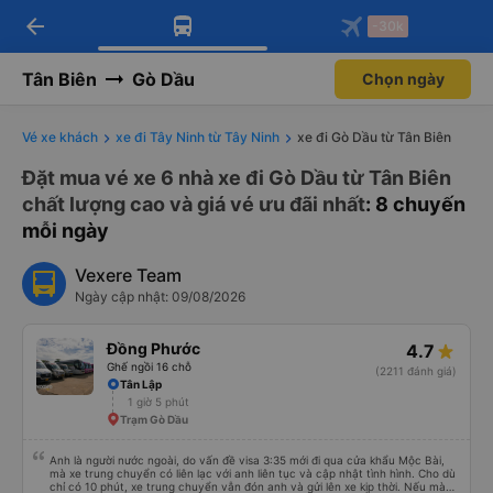
arrow_back
Tải app Vexere ngay!
Tải app Vexere
-30k
Mở app
Mở app
Nhận ưu đãi thành viên độc
-30k/ghế khi đặt vé máy bay qua
quyền
app
Tân Biên
Gò Dầu
Chọn ngày
Vé xe khách
xe đi Tây Ninh từ Tây Ninh
xe đi Gò Dầu từ Tân Biên
Đặt mua vé xe 6 nhà xe đi Gò Dầu từ Tân Biên
chất lượng cao và giá vé ưu đãi nhất
: 8 chuyến
mỗi ngày
Vexere Team
Ngày cập nhật: 09/08/2026
Đồng Phước
4.7
Ghế ngồi 16 chỗ
(2211 đánh giá)
Tân Lập
1 giờ 5 phút
Trạm Gò Dầu
Anh là người nước ngoài, do vấn đề visa 3:35 mới đi qua cửa khẩu Mộc Bài,
mà xe trung chuyển có liên lạc với anh liên tục và cập nhật tình hình. Cho dù
chỉ có 10 phút, xe trung chuyển vẫn đón anh và gửi lên xe kịp thời. Nếu mà