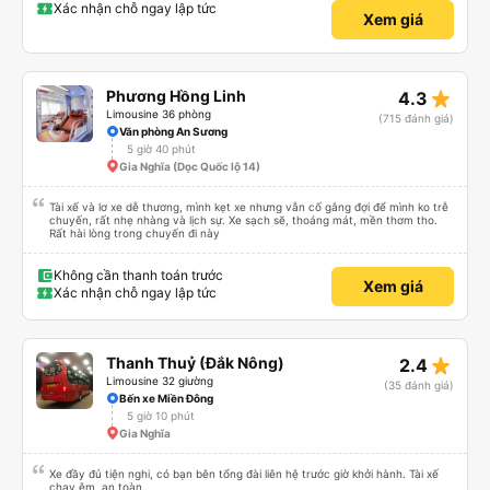
đối với tôi và gia đình. Chúng tôi rất vui và hài lòng từ đầu đến cuối. Rất đáng
Xác nhận chỗ ngay lập tức
Xem giá
giới thiệu! 💛 Về ứng dụng, nó rất dễ sử dụng, thân thiện với người dùng và
tiện lợi khi đặt chuyến đi của chúng tôi. Mọi thứ đều diễn ra suôn sẻ!
star_rate
Phương Hồng Linh
4.3
Limousine 36 phòng
(715 đánh giá)
Văn phòng An Sương
5 giờ 40 phút
Gia Nghĩa (Dọc Quốc lộ 14)
Tài xế và lơ xe dễ thương, mình kẹt xe nhưng vẫn cố gắng đợi để mình ko trễ
chuyến, rất nhẹ nhàng và lịch sự. Xe sạch sẽ, thoáng mát, mền thơm tho.
Rất hài lòng trong chuyến đi này
Không cần thanh toán trước
Xem giá
Xác nhận chỗ ngay lập tức
star_rate
Thanh Thuỷ (Đắk Nông)
2.4
Limousine 32 giường
(35 đánh giá)
Bến xe Miền Đông
5 giờ 10 phút
Gia Nghĩa
Xe đầy đủ tiện nghi, có bạn bên tổng đài liên hệ trước giờ khởi hành. Tài xế
chạy êm, an toàn