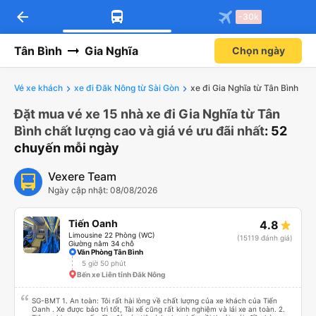
arrow_back
-30k
Tân Bình
Gia Nghĩa
Chọn ngày
Vé xe khách
xe đi Đăk Nông từ Sài Gòn
xe đi Gia Nghĩa từ Tân Bình
Đặt mua vé xe 15 nhà xe đi Gia Nghĩa từ Tân
Bình chất lượng cao và giá vé ưu đãi nhất
: 52
chuyến mỗi ngày
Vexere Team
Ngày cập nhật: 08/08/2026
Tiến Oanh
4.8
Limousine 22 Phòng (WC)
(15119 đánh giá)
Giường nằm 34 chỗ
Văn Phòng Tân Bình
5 giờ 50 phút
Bến xe Liên tỉnh Đăk Nông
SG-BMT 1. An toàn: Tôi rất hài lòng về chất lượng của xe khách của Tiến
Oanh . Xe được bảo trì tốt, Tài xế cũng rất kinh nghiệm và lái xe an toàn. 2.