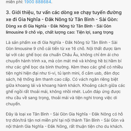
miễn phí:
1900 888684
.
3. Giới thiệu, tư vấn các dòng xe chạy tuyến đường
xe đi Gia Nghĩa - Đắk Nông từ Tân Bình - Sài Gòn:
Dòng xe đi Gia Nghĩa - Đắk Nông từ Tân Bình - Sài Gòn
limousine 9 chỗ vip, chất lượng cao: Tiện lợi, sang trọng
Là sản phẩm xe đi Gia Nghĩa - Đắk Nông từ Tân Bình - Sài
Gòn limousine 9 chỗ cải tiến từ xe 16 chỗ. Nội thất được làm
lại với các ghế bọc da chuẩn Châu Âu, không chỉ êm ái cho
chuyến hành trình xa, mà còn mát mẻ và không hề bị hầm bí
như các ghế bọc da bình thường. Kèm theo các ghế có nhiều
tiện nghi hiện đại như ti-vi, tủ lạnh mini, ổ cắm usb, đèn đọc
sách, hệ thống âm thanh cao cấp. Có vách ngăn riêng biệt
giữa khoang lái và khoang hành khách. Khoảng cách giữa các
ghế ngồi rất thoải mái, không nhồi nhét. Luôn đáp ứng được
nhu cầu về sang trọng, thoải mái và tiện nghi trong việc di
chuyển.
Đây là loại xe Tân Bình - Sài Gòn Gia Nghĩa - Đắk Nông có hỗ
trợ đón/trả tận nơi miễn phí tại nội thành Tân Bình - Sài Gòn và
nội thành Gia Nghĩa - Đắk Nông, rất thuận tiện cho du khách.