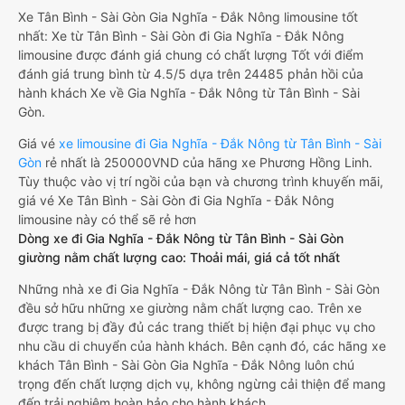
Xe Tân Bình - Sài Gòn Gia Nghĩa - Đắk Nông limousine tốt
nhất: Xe từ Tân Bình - Sài Gòn đi Gia Nghĩa - Đắk Nông
limousine được đánh giá chung có chất lượng Tốt với điểm
đánh giá trung bình từ 4.5/5 dựa trên 24485 phản hồi của
hành khách Xe về Gia Nghĩa - Đắk Nông từ Tân Bình - Sài
Gòn.
Giá vé
xe limousine đi Gia Nghĩa - Đắk Nông từ Tân Bình - Sài
Gòn
rẻ nhất là 250000VND của hãng xe Phương Hồng Linh.
Tùy thuộc vào vị trí ngồi của bạn và chương trình khuyến mãi,
giá vé Xe Tân Bình - Sài Gòn đi Gia Nghĩa - Đắk Nông
limousine này có thể sẽ rẻ hơn
Dòng xe đi Gia Nghĩa - Đắk Nông từ Tân Bình - Sài Gòn
giường nằm chất lượng cao: Thoải mái, giá cả tốt nhất
Những nhà xe đi Gia Nghĩa - Đắk Nông từ Tân Bình - Sài Gòn
đều sở hữu những xe giường nằm chất lượng cao. Trên xe
được trang bị đầy đủ các trang thiết bị hiện đại phục vụ cho
nhu cầu di chuyển của hành khách. Bên cạnh đó, các hãng xe
khách Tân Bình - Sài Gòn Gia Nghĩa - Đắk Nông luôn chú
trọng đến chất lượng dịch vụ, không ngừng cải thiện để mang
đến trải nghiệm hoàn hảo cho hành khách.