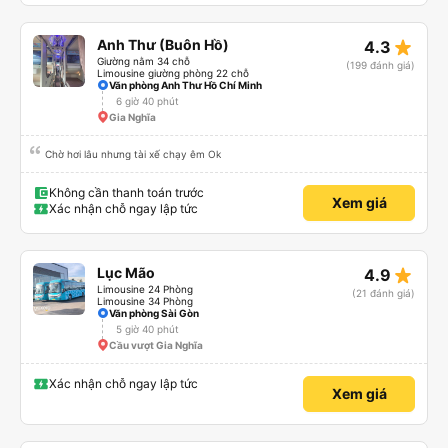
star_rate
Anh Thư (Buôn Hồ)
4.3
Giường nằm 34 chỗ
(199 đánh giá)
Limousine giường phòng 22 chỗ
Văn phòng Anh Thư Hồ Chí Minh
6 giờ 40 phút
Gia Nghĩa
Chờ hơi lâu nhưng tài xế chạy êm Ok
Không cần thanh toán trước
Xem giá
Xác nhận chỗ ngay lập tức
star_rate
Lục Mão
4.9
Limousine 24 Phòng
(21 đánh giá)
Limousine 34 Phòng
Văn phòng Sài Gòn
5 giờ 40 phút
Cầu vượt Gia Nghĩa
Xác nhận chỗ ngay lập tức
Xem giá