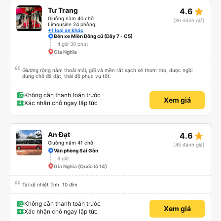
star_rate
Tư Trang
4.6
Giường nằm 40 chỗ
(86 đánh giá)
Limousine 24 phòng
+1 loại xe khác
Bến xe Miền Đông cũ (Dãy 7 - C5)
4 giờ 30 phút
Gia Nghĩa
Giường rộng nằm thoải mái, gối và mền rất sạch sẽ thơm tho, được ngồi
đúng chỗ đã đặt, thái độ phục vụ tốt.
Không cần thanh toán trước
Xem giá
Xác nhận chỗ ngay lập tức
star_rate
An Đạt
4.6
Giường nằm 41 chỗ
(45 đánh giá)
Văn phòng Sài Gòn
8 giờ
Gia Nghĩa (Quốc lộ 14)
Tài xế nhiệt tình. 10 đỉm
Không cần thanh toán trước
Xem giá
Xác nhận chỗ ngay lập tức