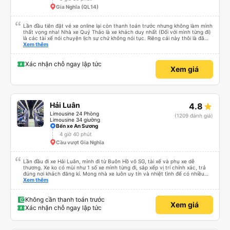
Gia Nghĩa (QL14)
Lần đầu tiên đặt vé xe online lại còn thanh toán trước nhưng không làm mình
thất vọng nha! Nhà xe Quý Thảo là xe khách duy nhất (Đối với mình từng đi)
là các tài xế nói chuyện lịch sự chứ không nói tục. Riêng cái này thôi là đã
đánh giá 5 sao rồi. Chú tài xế còn uống pepsi rất dễ thương chứ không có
Xem thêm
hút thuốc phè phè như các xe khác. Đón trả đúng điểm. Được nằm đúng
giường đã đặt. Nói chung 10 điểm.
Xác nhận chỗ ngay lập tức
Xem giá
Hải Luân
4.8
Limousine 24 Phòng
(1209 đánh giá)
Limousine 34 giường
Bến xe An Sương
4 giờ 40 phút
Cầu vượt Gia Nghĩa
Lần đầu đi xe Hải Luân, mình đi từ Buôn Hồ vô SG, tài xế và phụ xe dễ
thương. Xe ko có mùi như 1 số xe mình từng đi, sắp xếp vị trí chính xác, trả
đúng nơi khách đăng kí. Mong nhà xe luôn uy tín và nhiệt tình để có nhiều
khách hàng hơn nữa
Xem thêm
Không cần thanh toán trước
Xem giá
Xác nhận chỗ ngay lập tức