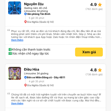
star_rate
Nguyên Dịu
4.9
Giường nằm 40 chỗ
(762 đánh giá)
Limousine 34 phòng
Văn phòng Tân Bình
5 giờ 35 phút
Gia Nghĩa (Quốc lộ 14)
Phục vụ rất tốt, nhà xe đón và trả khách đúng địa chỉ, lần đầu tiên đi xe mà
không phát sinh thêm chi phí Grab. Nhân viên nhiệt tình. Góp ý: Nhà xe cần
tương tác với khách qua App hoặc Zalo hoặc tin nhắn điện thoại nhiều hơn
nữa để hành khách yên tâm đặc biệt là khách đặt vé qua App. Chân thành
Xem thêm
cảm ơn, lần sau đặt vé lại
Không cần thanh toán trước
Xem giá
Xác nhận chỗ ngay lập tức
star_rate
Điều Hòa
4.8
Limousine 34 giường
(738 đánh giá)
Bến xe Miền Đông cũ - Dãy 4B11
4 giờ 35 phút
Gia Nghĩa (Quốc lộ 14)
Chúng tôi đã có một trải nghiệm tuyệt vời trên chuyến xe buýt hôm nay! 💯
Xe rất sạch sẽ, được bảo dưỡng tốt và thực sự mang lại cảm giác cao cấp
nhờ các tiện nghi và cơ sở vật chất tuyệt vời được cung cấp. Mọi thứ đều
thoải mái và ngăn nắp. Nhân viên và tài xế rất tốt bụng, hữu ích và chu đáo,
Xem thêm
giúp chuyến đi của chúng tôi suôn sẻ và không căng thẳng. Sự chuyên
nghiệp của họ thực sự nổi bật. Nhìn chung, đó là trải nghiệm du lịch tốt nhất