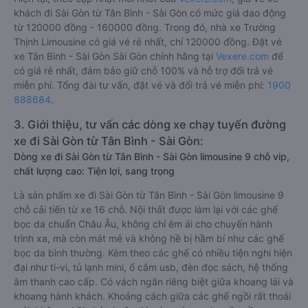
khách đi Sài Gòn từ Tân Bình - Sài Gòn có mức giá dao động
từ 120000 đồng - 160000 đồng. Trong đó, nhà xe Trường
Thịnh Limousine có giá vé rẻ nhất, chỉ 120000 đồng. Đặt vé
xe Tân Bình - Sài Gòn Sài Gòn chính hãng tại
Vexere.com
để
có giá rẻ nhất, đảm bảo giữ chỗ 100% và hỗ trợ đổi trả vé
miễn phí. Tổng đài tư vấn, đặt vé và đổi trả vé miễn phí:
1900
888684
.
3. Giới thiệu, tư vấn các dòng xe chạy tuyến đường
xe đi Sài Gòn từ Tân Bình - Sài Gòn:
Dòng xe đi Sài Gòn từ Tân Bình - Sài Gòn limousine 9 chỗ vip,
chất lượng cao: Tiện lợi, sang trọng
Là sản phẩm xe đi Sài Gòn từ Tân Bình - Sài Gòn limousine 9
chỗ cải tiến từ xe 16 chỗ. Nội thất được làm lại với các ghế
bọc da chuẩn Châu Âu, không chỉ êm ái cho chuyến hành
trình xa, mà còn mát mẻ và không hề bị hầm bí như các ghế
bọc da bình thường. Kèm theo các ghế có nhiều tiện nghi hiện
đại như ti-vi, tủ lạnh mini, ổ cắm usb, đèn đọc sách, hệ thống
âm thanh cao cấp. Có vách ngăn riêng biệt giữa khoang lái và
khoang hành khách. Khoảng cách giữa các ghế ngồi rất thoải