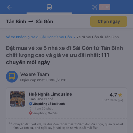
arrow_back
Tải app Vexere ngay!
Tải app Vexere
-30k
Mở app
Mở app
Nhận ưu đãi thành viên độc
-30k/ghế khi đặt vé máy bay qua
quyền
app
Tân Bình
Sài Gòn
Chọn ngày
Vé xe khách
xe đi Sài Gòn từ Sài Gòn
xe đi Sài Gòn từ Tân Bình
Đặt mua vé xe 5 nhà xe đi Sài Gòn từ Tân Bình
chất lượng cao và giá vé ưu đãi nhất
: 111
chuyến mỗi ngày
Vexere Team
Ngày cập nhật: 08/08/2026
Huệ Nghĩa Limousine
4.7
Limousine 11 chỗ
(347 đánh giá)
Văn phòng Lê Đại Hành
1 giờ 30 phút
Văn phòng Gò Dầu
Chuyến đi tuyệt vời, xe đưa đón thoải mái từ điểm đón đã chọn, quản lý nhiệt
tình và lịch sự, chỗ ngồi tuyệt vời, sạch sẽ và thoải mái 🥰✨