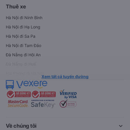
Thuê xe
Hà Nội đi Ninh Bình
Hà Nội đi Hạ Long
Hà Nội đi Sa Pa
Hà Nội đi Tam Đảo
Đà Nẵng đi Hội An
Đà Nẵng đi Huế
Hải Phòng đi Hà Nội
Xem tất cả tuyến đường
keyboard_arrow_down
Về chúng tôi