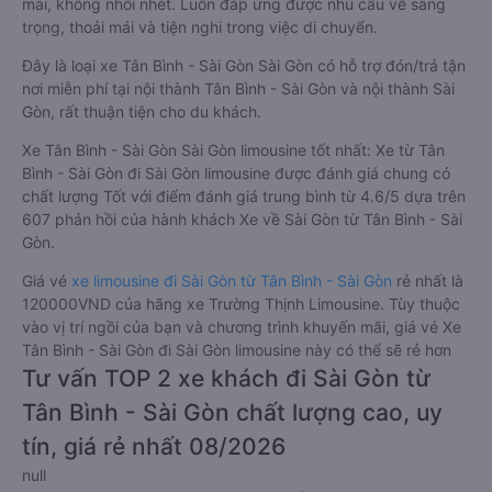
mái, không nhồi nhét. Luôn đáp ứng được nhu cầu về sang
trọng, thoải mái và tiện nghi trong việc di chuyển.
Đây là loại xe Tân Bình - Sài Gòn Sài Gòn có hỗ trợ đón/trả tận
nơi miễn phí tại nội thành Tân Bình - Sài Gòn và nội thành Sài
Gòn, rất thuận tiện cho du khách.
Xe Tân Bình - Sài Gòn Sài Gòn limousine tốt nhất: Xe từ Tân
Bình - Sài Gòn đi Sài Gòn limousine được đánh giá chung có
chất lượng Tốt với điểm đánh giá trung bình từ 4.6/5 dựa trên
607 phản hồi của hành khách Xe về Sài Gòn từ Tân Bình - Sài
Gòn.
Giá vé
xe limousine đi Sài Gòn từ Tân Bình - Sài Gòn
rẻ nhất là
120000VND của hãng xe Trường Thịnh Limousine. Tùy thuộc
vào vị trí ngồi của bạn và chương trình khuyến mãi, giá vé Xe
Tân Bình - Sài Gòn đi Sài Gòn limousine này có thể sẽ rẻ hơn
Tư vấn TOP 2 xe khách đi Sài Gòn từ
Tân Bình - Sài Gòn chất lượng cao, uy
tín, giá rẻ nhất 08/2026
null