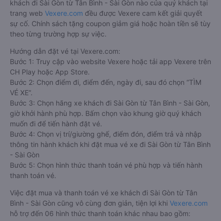
khách đi Sài Gòn từ Tân Bình - Sài Gòn nào của quý khách tại
trang web
Vexere.com
đều được Vexere cam kết giải quyết
sự cố. Chính sách tặng coupon giảm giá hoặc hoàn tiền sẽ tùy
theo từng trường hợp sự việc.
Hướng dẫn đặt vé tại Vexere.com:
Bước 1: Truy cập vào website Vexere hoặc tải app Vexere trên
CH Play hoặc App Store.
Bước 2: Chọn điểm đi, điểm đến, ngày đi, sau đó chọn “TÌM
VÉ XE”.
Bước 3: Chọn hãng xe khách đi Sài Gòn từ Tân Bình - Sài Gòn,
giờ khởi hành phù hợp. Bấm chọn vào khung giờ quý khách
muốn đi để tiến hành đặt vé.
Bước 4: Chọn vị trí/giường ghế, điểm đón, điểm trả và nhập
thông tin hành khách khi đặt mua vé xe đi Sài Gòn từ Tân Bình
- Sài Gòn
Bước 5: Chọn hình thức thanh toán vé phù hợp và tiến hành
thanh toán vé.
Việc đặt mua và thanh toán vé xe khách đi Sài Gòn từ Tân
Bình - Sài Gòn cũng vô cùng đơn giản, tiện lợi khi
Vexere.com
hỗ trợ đến 06 hình thức thanh toán khác nhau bao gồm: