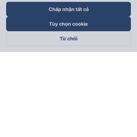
Chấp nhận tất cả
Tùy chọn cookie
Từ chối
Theo dõi chúng tôi trên
Facebook
Tiktok
Youtube
Công ty TNHH Thương Mại Dịch Vụ Vexere
Địa chỉ đăng ký kinh doanh: 8C Chữ Đồng Tử, Phường Tân
Sơn Nhất, TP. Hồ Chí Minh, Việt Nam
Địa chỉ
:
Lầu 2, toà nhà H3 Circo Hoàng Diệu, 384 Hoàng Diệu,
Phường Khánh Hội, TP Hồ Chí Minh, Việt Nam
Tầng 3, toà nhà 101 Láng Hạ, 101 Láng Hạ, Phường Láng, TP.
Hà Nội, Việt Nam
Giấy chứng nhận ĐKKD số 0315133726 do Sở KH và ĐT TP.
Hồ Chí Minh cấp lần đầu ngày 27/6/2018
Bản quyền © 2025 thuộc về Vexere.com