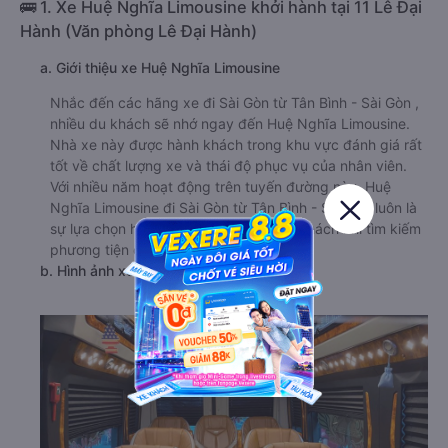
🚌 1. Xe Huệ Nghĩa Limousine khởi hành tại 11 Lê Đại
Hành (Văn phòng Lê Đại Hành)
a. Giới thiệu xe Huệ Nghĩa Limousine
Nhắc đến các hãng xe đi Sài Gòn từ Tân Bình - Sài Gòn ,
nhiều du khách sẽ nhớ ngay đến Huệ Nghĩa Limousine.
Nhà xe này được hành khách trong khu vực đánh giá rất
tốt về chất lượng xe và thái độ phục vụ của nhân viên.
Với nhiều năm hoạt động trên tuyến đường này, Huệ
Nghĩa Limousine đi Sài Gòn từ Tân Bình - Sài Gòn luôn là
sự lựa chọn hàng đầu của nhiều hành khách khi tìm kiếm
phương tiện di chuyển.
b. Hình ảnh xe Huệ Nghĩa Limousine