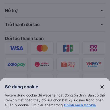
keyboard_arrow_down
Hỗ trợ
keyboard_arrow_down
Trở thành đối tác
Đối tác thanh toán
close
Sử dụng cookie
Vexere dùng cookie để website hoạt động ổn định. Bạn có thể
xem chi tiết hoặc thay đổi lựa chọn bất kỳ lúc nào trong phần
Quản lý cookie. Tìm hiểu thêm trong
Chính sách Cookie
.