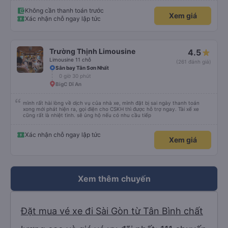
Không cần thanh toán trước
Xem giá
Xác nhận chỗ ngay lập tức
Trường Thịnh Limousine
4.5
Limousine 11 chỗ
(261 đánh giá)
Sân bay Tân Sơn Nhất
0 giờ 30 phút
BigC Dĩ An
mình rất hài lòng về dịch vụ của nhà xe, mình đặt bị sai ngày thanh toán
xong mới phát hiện ra, gọi điện cho CSKH thì được hỗ trợ ngay. Tài xế xe
cũng rất là nhiệt tình. sẽ ủng hộ nếu có nhu cầu tiếp
Xác nhận chỗ ngay lập tức
Xem giá
Xem thêm chuyến
Đặt mua vé xe đi Sài Gòn từ Tân Bình chất