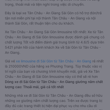
trọng, thoải mái và tiện nghi trong việc di chuyển.
Đây là loại xe Tân Châu - An Giang Sài Gòn có hỗ trợ đón/trả
tận nơi miễn phí tại nội thành Tân Châu - An Giang và nội
thành Sài Gòn, rất thuận tiện cho du khách.
Xe Tân Châu - An Giang Sài Gòn limousine tốt nhất: Xe từ Tân
Châu - An Giang đi Sài Gòn limousine được đánh giá chung có
chất lượng Tốt với điểm đánh giá trung bình từ 4.6/5 dựa trên
5421 phản hồi của hành khách Xe về Sài Gòn từ Tân Châu -
An Giang.
Giá vé
xe limousine đi Sài Gòn từ Tân Châu - An Giang
rẻ nhất
là 210000VND của hãng xe Phương Trang. Tùy thuộc vào vị
trí ngồi của bạn và chương trình khuyến mãi, giá vé Xe Tân
Châu - An Giang đi Sài Gòn limousine này có thể sẽ rẻ hơn
Dòng xe đi Sài Gòn từ Tân Châu - An Giang giường nằm chất
lượng cao: Thoải mái, giá cả tốt nhất
Những nhà xe đi Sài Gòn từ Tân Châu - An Giang đều sở hữu
những xe giường nằm chất lượng cao. Trên xe được trang bị
đầy đủ các trang thiết bị hiện đại phục vụ cho nhu cầu di