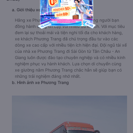
a. Giới thiệu xe Phương Trang
Hãng xe Phương Trang là một trong những người bạn
đồng hành đáng tin cậy với nhiều du khách. Với mục tiêu
đem lại sự thoải mái và tiện nghi tối đa cho khách hàng,
xe khách Phương Trang đã chú trọng đầu tư vào các
dòng xe cao cấp với nhiều tiện ích hiện đại. Đội ngũ tài xế
của nhà xe Phương Trang đi Sài Gòn từ Tân Châu - An
Giang luôn được đào tạo chuyên nghiệp và có nhiều kinh
nghiệm phục vụ hành khách. Lựa chọn di chuyển cùng
xe giường nằm Phương Trang chắc hẳn sẽ giúp bạn có
những trải nghiệm đáng nhớ nhất.
b. Hình ảnh xe Phương Trang