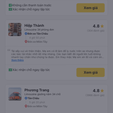
Không cần thanh toán trước
Xem giá
Xác nhận chỗ ngay lập tức
Hiệp Thành
4.8
Limousine 34 phòng đơn
(304 đánh giá)
Bến xe Tân Châu
4 giờ 50 phút
Bến xe Miền Tây
Tài xếp vui vẻ thân thiện. Mẹ em có lỡ làm đổ ly nước trên xe nhưng được
các bác tài nhắc nhỡ rất nhẹ nhàng. Các bạn biết đó người lớn tuổi không
nhanh tay chân như chúng ta được. Em thay mặc Mẹ em xin lỗi và cảm ơn
các bác tài xe Hiệp Thành rất nhiều ạ.
Xem thêm
Xác nhận chỗ ngay lập tức
Xem giá
Phương Trang
4.8
Limousine giường nằm 34 chỗ
(3966 đánh giá)
Tân Châu
5 giờ 20 phút
Bến xe Miền Tây