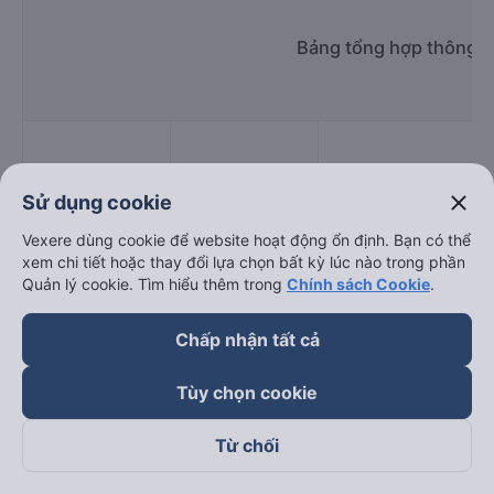
Bảng tổng hợp thông ti
close
Sử dụng cookie
Giờ
Nhà xe
Điểm đi
chạy
Vexere dùng cookie để website hoạt động ổn định. Bạn có thể
xem chi tiết hoặc thay đổi lựa chọn bất kỳ lúc nào trong phần
Quản lý cookie. Tìm hiểu thêm trong
Chính sách Cookie
.
Chấp nhận tất cả
Phương Trang
08:15 - 20:45
Tùy chọn cookie
Hiệp Thành
07:00 - 23:59
Trần Phú
Thiên Thiên
Từ chối
06:00 - 23:59
87 Tôn Đức Thắng
Hương