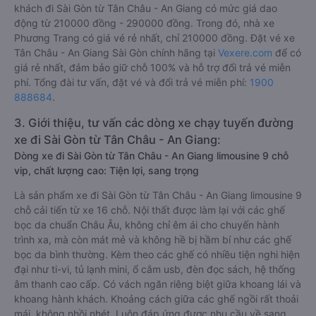
khách đi Sài Gòn từ Tân Châu - An Giang có mức giá dao
động từ 210000 đồng - 290000 đồng. Trong đó, nhà xe
Phương Trang có giá vé rẻ nhất, chỉ 210000 đồng. Đặt vé xe
Tân Châu - An Giang Sài Gòn chính hãng tại
Vexere.com
để có
giá rẻ nhất, đảm bảo giữ chỗ 100% và hỗ trợ đổi trả vé miễn
phí. Tổng đài tư vấn, đặt vé và đổi trả vé miễn phí:
1900
888684
.
3. Giới thiệu, tư vấn các dòng xe chạy tuyến đường
xe đi Sài Gòn từ Tân Châu - An Giang:
Dòng xe đi Sài Gòn từ Tân Châu - An Giang limousine 9 chỗ
vip, chất lượng cao: Tiện lợi, sang trọng
Là sản phẩm xe đi Sài Gòn từ Tân Châu - An Giang limousine 9
chỗ cải tiến từ xe 16 chỗ. Nội thất được làm lại với các ghế
bọc da chuẩn Châu Âu, không chỉ êm ái cho chuyến hành
trình xa, mà còn mát mẻ và không hề bị hầm bí như các ghế
bọc da bình thường. Kèm theo các ghế có nhiều tiện nghi hiện
đại như ti-vi, tủ lạnh mini, ổ cắm usb, đèn đọc sách, hệ thống
âm thanh cao cấp. Có vách ngăn riêng biệt giữa khoang lái và
khoang hành khách. Khoảng cách giữa các ghế ngồi rất thoải
mái, không nhồi nhét. Luôn đáp ứng được nhu cầu về sang