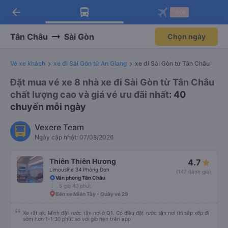
arrow_back
Tải app Vexere ngay!
Tải app Vexere
-30k
Mở app
Mở app
Nhận ưu đãi thành viên độc
-30k/ghế khi đặt vé máy bay qua
quyền
app
Tân Châu
Sài Gòn
Chọn ngày
Vé xe khách
xe đi Sài Gòn từ An Giang
xe đi Sài Gòn từ Tân Châu
Đặt mua vé xe 8 nhà xe đi Sài Gòn từ Tân Châu
chất lượng cao và giá vé ưu đãi nhất
: 40
chuyến mỗi ngày
Vexere Team
Ngày cập nhật: 07/08/2026
Thiên Thiên Hương
4.7
Limousine 34 Phòng Đơn
(147 đánh giá)
Văn phòng Tân Châu
5 giờ 40 phút
Bến xe Miền Tây - Quầy vé 29
Xe rất ok. Mình đặt rước tận nơi ở Q1. Có điều đặt rước tận nơi thì sắp xếp đi
sớm hơn 1-1:30 phút so với giờ hẹn trên app