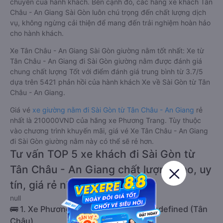
chuyển của hành khách. Bên cạnh đó, các hãng xe khách Tân
Châu - An Giang Sài Gòn luôn chú trọng đến chất lượng dịch
vụ, không ngừng cải thiện để mang đến trải nghiệm hoàn hảo
cho hành khách.
Xe Tân Châu - An Giang Sài Gòn giường nằm tốt nhất: Xe từ
Tân Châu - An Giang đi Sài Gòn giường nằm được đánh giá
chung chất lượng Tốt với điểm đánh giá trung bình từ 3.7/5
dựa trên 5421 phản hồi của hành khách Xe về Sài Gòn từ Tân
Châu - An Giang.
Giá vé
xe giường nằm đi Sài Gòn từ Tân Châu - An Giang
rẻ
nhất là 210000VND của hãng xe Phương Trang. Tùy thuộc
vào chương trình khuyến mãi, giá vé Xe Tân Châu - An Giang
đi Sài Gòn giường nằm này có thể sẽ rẻ hơn.
Tư vấn TOP 5 xe khách đi Sài Gòn từ
Tân Châu - An Giang chất lượng cao, uy
tín, giá rẻ nhất 08/2026
null
🚌 1. Xe Phương Trang khởi hành tại undefined (Tân
Châu)