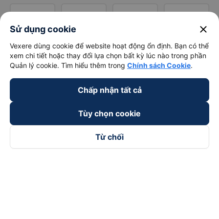
close
Sử dụng cookie
Vexere dùng cookie để website hoạt động ổn định. Bạn có thể
xem chi tiết hoặc thay đổi lựa chọn bất kỳ lúc nào trong phần
Quản lý cookie. Tìm hiểu thêm trong
Chính sách Cookie
.
Chấp nhận tất cả
Tùy chọn cookie
Từ chối
Theo dõi chúng tôi trên
Facebook
Tiktok
Youtube
Công ty TNHH Thương Mại Dịch Vụ Vexere
Địa chỉ đăng ký kinh doanh: 8C Chữ Đồng Tử, Phường Tân