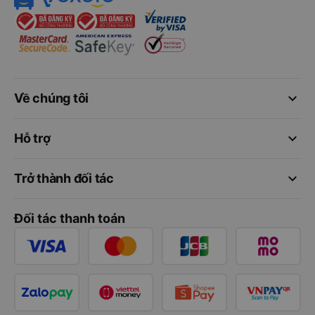
keyboard_arrow_down
Về chúng tôi
keyboard_arrow_down
Hỗ trợ
keyboard_arrow_down
Trở thành đối tác
Đối tác thanh toán