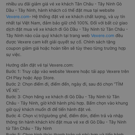
nhiều ưu đãi giảm giá vé xe khách Tân Châu - Tây Ninh Gò
Dầu - Tây Ninh, hành khách có thể đặt mua tại website
Vexere.com
- Hệ thống đặt vé xe khách chất lượng, và uy tín
nhất tại Việt Nam, đảm bảo giữ chỗ 100%. Đối với bất cứ giao
dịch đặt mua vé xe khách đi Gò Dầu - Tây Ninh từ Tân Châu -
Tây Ninh nào của quý khách tại trang web
Vexere.com
đều
được Vexere cam kết giải quyết sự cố. Chính sách tặng
coupon giảm giá hoặc hoàn tiền sẽ tùy theo từng trường hợp
sự việc.
Hướng dẫn đặt vé tại Vexere.com:
Bước 1: Truy cập vào website Vexere hoặc tải app Vexere trên
CH Play hoặc App Store.
Bước 2: Chọn điểm đi, điểm đến, ngày đi, sau đó chọn “TÌM
VÉ XE”.
Bước 3: Chọn hãng xe khách đi Gò Dầu - Tây Ninh từ Tân
Châu - Tây Ninh, giờ khởi hành phù hợp. Bấm chọn vào khung
giờ quý khách muốn đi để tiến hành đặt vé.
Bước 4: Chọn vị trí/giường ghế, điểm đón, điểm trả và nhập
thông tin hành khách khi đặt mua vé xe đi Gò Dầu - Tây Ninh
từ Tân Châu - Tây Ninh
Bước 5: Chọn hình thức thanh toán vé phù hợp và tiến hành