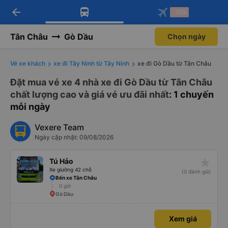
arrow_back
Tải app Vexere ngay!
Tải app Vexere
-30k
Mở app
Mở app
Nhận ưu đãi thành viên độc
-30k/ghế khi đặt vé máy bay qua
quyền
app
Tân Châu
Gò Dầu
Chọn ngày
Vé xe khách
xe đi Tây Ninh từ Tây Ninh
xe đi Gò Dầu từ Tân Châu
Đặt mua vé xe 4 nhà xe đi Gò Dầu từ Tân Châu
chất lượng cao và giá vé ưu đãi nhất
: 1 chuyến
mỗi ngày
Vexere Team
Ngày cập nhật: 09/08/2026
star_rate
Tú Hảo
Xe giường 42 chỗ
(0 đánh giá)
Bến xe Tân Châu
0 giờ
Gò Dầu
Xem giá