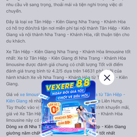
nhu cầu về sang trọng, thoải mái và tiện nghi trong việc di
chuyển.
Đây là loại xe Tân Hiệp - Kiên Giang Nha Trang - Khánh Hòa
có hỗ trợ đón/trả tận nơi miễn phí tại nội thành Tân Hiệp - Kiên
Giang và nội thành Nha Trang - Khánh Hòa, rất thuận tiện cho
du khách.
Xe Tân Hiệp - Kiên Giang Nha Trang - Khánh Hòa limousine tốt
nhất: Xe từ Tân Hiệp - Kiên Giang đi Nha Trang - Khánh Hòa
limousine được đánh giá chung có chất lượng Tốt với điểm
đánh giá trung bình từ 4.2/5 dựa trên 14631 phản hồi của
hành khách Xe về Nha Trang - Khánh Hòa từ Tân Hiệp - Kiên
Giang.
Giá vé
xe limousine đi Nha Trang - Khánh Hòa từ Tân Hiệp -
Kiên Giang
rẻ nhất là 480000VND của hãng xe Liên Hưng.
Tùy thuộc vào vị trí ngồi của bạn và chương trình khuyến mãi,
giá vé Xe Tân Hiệp - Kiên Giang đi Nha Trang - Khánh Hòa
limousine này có thể sẽ rẻ hơn
Dòng xe đi Nha Trang - Khánh Hòa từ Tân Hiệp - Kiên Giang
giường nằm chất lượng cao: Thoải mái, giá cả tốt nhất