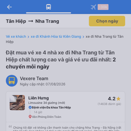
arrow_back
-30k
Tân Hiệp
Nha Trang
Chọn ngày
Vé xe khách
xe đi Khánh Hòa từ Kiên Giang
xe đi Nha Trang từ Tân
Hiệp
Đặt mua vé xe 4 nhà xe đi Nha Trang từ Tân
Hiệp chất lượng cao và giá vé ưu đãi nhất
: 2
chuyến mỗi ngày
Vexere Team
Ngày cập nhật: 07/08/2026
Liên Hưng
4.2
Limousine 34 giường (mới)
(14638 đánh giá)
Bệnh viện Đa khoa Tân Hiệp
14 giờ
Văn Phòng Diên Toàn
Chúng tôi đặt vé không cần thanh toán cho chặng Nha Trang - Đà Nẵng (rất