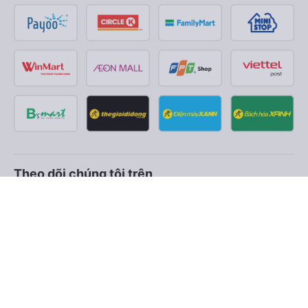
Theo dõi chúng tôi trên
Facebook
Tiktok
Youtube
Công ty TNHH Thương Mại Dịch Vụ Vexere
Địa chỉ đăng ký kinh doanh: 8C Chữ Đồng Tử, Phường Tân
Sơn Nhất, TP. Hồ Chí Minh, Việt Nam
Địa chỉ
:
Lầu 2, toà nhà H3 Circo Hoàng Diệu, 384 Hoàng Diệu,
Phường Khánh Hội, TP Hồ Chí Minh, Việt Nam