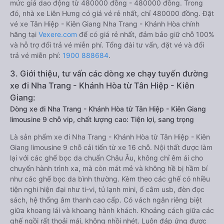
mức giá dao động từ 480000 đồng - 480000 đồng. Trong
đó, nhà xe Liên Hưng có giá vé rẻ nhất, chỉ 480000 đồng. Đặt
vé xe Tân Hiệp - Kiên Giang Nha Trang - Khánh Hòa chính
hãng tại
Vexere.com
để có giá rẻ nhất, đảm bảo giữ chỗ 100%
và hỗ trợ đổi trả vé miễn phí. Tổng đài tư vấn, đặt vé và đổi
trả vé miễn phí:
1900 888684
.
3. Giới thiệu, tư vấn các dòng xe chạy tuyến đường
xe đi Nha Trang - Khánh Hòa từ Tân Hiệp - Kiên
Giang:
Dòng xe đi Nha Trang - Khánh Hòa từ Tân Hiệp - Kiên Giang
limousine 9 chỗ vip, chất lượng cao: Tiện lợi, sang trọng
Là sản phẩm xe đi Nha Trang - Khánh Hòa từ Tân Hiệp - Kiên
Giang limousine 9 chỗ cải tiến từ xe 16 chỗ. Nội thất được làm
lại với các ghế bọc da chuẩn Châu Âu, không chỉ êm ái cho
chuyến hành trình xa, mà còn mát mẻ và không hề bị hầm bí
như các ghế bọc da bình thường. Kèm theo các ghế có nhiều
tiện nghi hiện đại như ti-vi, tủ lạnh mini, ổ cắm usb, đèn đọc
sách, hệ thống âm thanh cao cấp. Có vách ngăn riêng biệt
giữa khoang lái và khoang hành khách. Khoảng cách giữa các
ghế ngồi rất thoải mái, không nhồi nhét. Luôn đáp ứng được