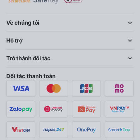
keyboard_arrow_down
Về chúng tôi
keyboard_arrow_down
Hỗ trợ
keyboard_arrow_down
Trở thành đối tác
Đối tác thanh toán