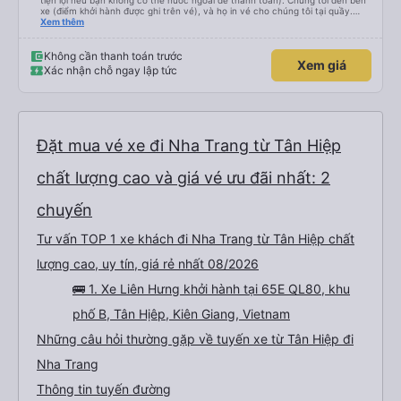
tiện lợi nếu bạn không có thẻ nước ngoài để thanh toán). Chúng tôi đến bến
xe (điểm khởi hành được ghi trên vé), và họ in vé cho chúng tôi tại quầy.
Chúng tôi cũng quyết định mua vé chiều về trực tiếp tại quầy, vì giá vé trên
Xem thêm
ứng dụng cũng giống nhau. Đầu tiên, chúng tôi đi xe buýt nhỏ đến điểm hẹn,
sau đó chuyển sang xe giường nằm. Tôi khuyên bạn nên mang theo áo len
ấm hoặc áo khoác mỏng, vì thỉnh thoảng trời khá lạnh, và chăn mền thì hơi
Không cần thanh toán trước
Xem giá
cũ, nhưng vẫn có sẵn. Cổng USB để sạc điện thoại hoạt động tốt, và có giấy
Xác nhận chỗ ngay lập tức
vệ sinh. Mọi thứ khá sạch sẽ. Chúng tôi trở về từ Đà Nẵng (bến xe Đà Nẵng,
Nhà ga B2, Lối ra 8) trên một loại xe buýt khác với ba hàng ghế ngả. Xe ít
rộng rãi hơn, nhưng vẫn khá thoải mái và tốt hơn nhiều so với một chuyến đi
8-10 tiếng ngồi một chỗ. Chúng tôi cũng dừng lại gần Nha Trang và sau đó
được đưa đến ga bằng xe buýt nhỏ. Họ cũng vận chuyển hàng hóa trong
suốt chuyến đi, và có thể sẽ có những điểm dừng chân. Tôi khuyên bạn nên
chọn công ty này và đặt chỗ ngồi VIP.
Đặt mua vé xe đi Nha Trang từ Tân Hiệp
chất lượng cao và giá vé ưu đãi nhất: 2
chuyến
Tư vấn TOP 1 xe khách đi Nha Trang từ Tân Hiệp chất
lượng cao, uy tín, giá rẻ nhất 08/2026
🚌 1. Xe Liên Hưng khởi hành tại 65E QL80, khu
phố B, Tân Hịêp, Kiên Giang, Vietnam
Những câu hỏi thường gặp về tuyến xe từ Tân Hiệp đi
Nha Trang
Thông tin tuyến đường