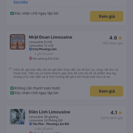
please display the Wi-Fi password clearly inside the cabin for convenience. I
Xem thêm
would definitely ride with them again! -------------- ​ Xe chất lượng tốt và
tài xế lái xe rất an toàn. Để dịch vụ hoàn hảo hơn, tôi góp ý nhà xe nên có
quy định rõ ràng về việc giữ im lặng (tắt âm thanh điện thoại) vào ban đêm
Xác nhận chỗ ngay lập tức
Xem giá
để tránh làm phiền hành khách khác ngủ. Ngoài ra, nhà xe nên dán sẵn mật
khẩu Wi-Fi trong xe để hành khách dễ dàng sử dụng. Tôi vẫn sẽ tiếp tục ủng
hộ nhà xe trong tương lai!
Nhật Đoan Limousine
4.6
Limousine 9 chỗ
(653 đánh giá)
Limousine 12 chỗ
Chợ Phương Lâm
2 giờ 55 phút
Văn phòng Sài Gòn
mình đc gọi báo đầy đủ khi giờ đón thay đổi, tài xế lịch sự, chạy rất êm và
thoải mái. Trên xe có hành khách gây khó dễ cho tài xế và phiền mọi ng,
nhưng chú vẫn biết xử lý tình huống để giữ k khí thoải mái cho cả xe.
Không cần thanh toán trước
Xem giá
Xác nhận chỗ ngay lập tức
Điền Linh Limousine
4.1
Limousine 36 giường
(6370 đánh giá)
Limousine 24 Phòng Đôi
Tân Phú - Phương Lâm ĐN
4 giờ 20 phút