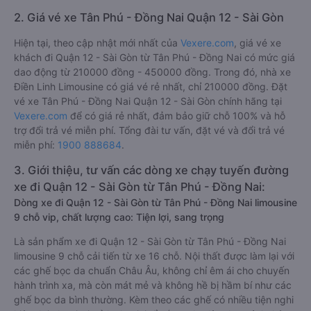
2. Giá vé xe Tân Phú - Đồng Nai Quận 12 - Sài Gòn
Hiện tại, theo cập nhật mới nhất của
Vexere.com
, giá vé xe
khách đi Quận 12 - Sài Gòn từ Tân Phú - Đồng Nai có mức giá
dao động từ 210000 đồng - 450000 đồng. Trong đó, nhà xe
Điền Linh Limousine có giá vé rẻ nhất, chỉ 210000 đồng. Đặt
vé xe Tân Phú - Đồng Nai Quận 12 - Sài Gòn chính hãng tại
Vexere.com
để có giá rẻ nhất, đảm bảo giữ chỗ 100% và hỗ
trợ đổi trả vé miễn phí. Tổng đài tư vấn, đặt vé và đổi trả vé
miễn phí:
1900 888684
.
3. Giới thiệu, tư vấn các dòng xe chạy tuyến đường
xe đi Quận 12 - Sài Gòn từ Tân Phú - Đồng Nai:
Dòng xe đi Quận 12 - Sài Gòn từ Tân Phú - Đồng Nai limousine
9 chỗ vip, chất lượng cao: Tiện lợi, sang trọng
Là sản phẩm xe đi Quận 12 - Sài Gòn từ Tân Phú - Đồng Nai
limousine 9 chỗ cải tiến từ xe 16 chỗ. Nội thất được làm lại với
các ghế bọc da chuẩn Châu Âu, không chỉ êm ái cho chuyến
hành trình xa, mà còn mát mẻ và không hề bị hầm bí như các
ghế bọc da bình thường. Kèm theo các ghế có nhiều tiện nghi