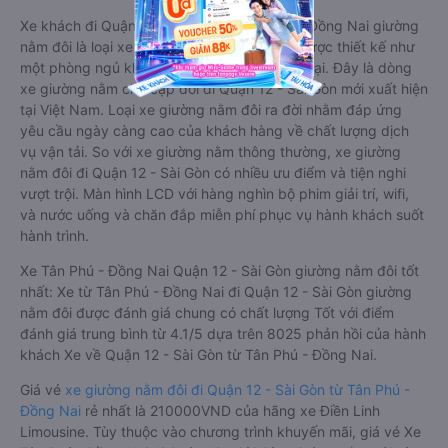
Xe khách đi Quận 12 - Sài Gòn từ Tân Phú - Đồng Nai giường
nằm đôi là loại xe đặc biệt. Với mỗi giường được thiết kế như
một phòng ngủ khách sạn sang trọng, hiện đại. Đây là dòng
xe giường nằm cho cặp đôi đi Quận 12 - Sài Gòn mới xuất hiện
tại Việt Nam. Loại xe giường nằm đôi ra đời nhằm đáp ứng
yêu cầu ngày càng cao của khách hàng về chất lượng dịch
vụ vận tải. So với xe giường nằm thông thường, xe giường
nằm đôi đi Quận 12 - Sài Gòn có nhiều ưu điểm và tiện nghi
vượt trội. Màn hình LCD với hàng nghìn bộ phim giải trí, wifi,
và nước uống và chăn đắp miễn phí phục vụ hành khách suốt
hành trình.
Xe Tân Phú - Đồng Nai Quận 12 - Sài Gòn giường nằm đôi tốt
nhất: Xe từ Tân Phú - Đồng Nai đi Quận 12 - Sài Gòn giường
nằm đôi được đánh giá chung có chất lượng Tốt với điểm
đánh giá trung bình từ 4.1/5 dựa trên 8025 phản hồi của hành
khách Xe về Quận 12 - Sài Gòn từ Tân Phú - Đồng Nai.
Giá vé
xe giường nằm đôi đi Quận 12 - Sài Gòn từ Tân Phú -
Đồng Nai
rẻ nhất là 210000VND của hãng xe Điền Linh
Limousine. Tùy thuộc vào chương trình khuyến mãi, giá vé Xe