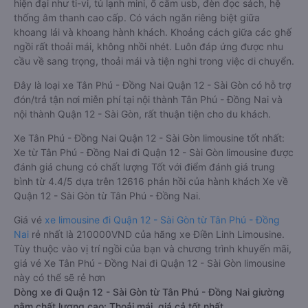
hiện đại như ti-vi, tủ lạnh mini, ổ cắm usb, đèn đọc sách, hệ
thống âm thanh cao cấp. Có vách ngăn riêng biệt giữa
khoang lái và khoang hành khách. Khoảng cách giữa các ghế
ngồi rất thoải mái, không nhồi nhét. Luôn đáp ứng được nhu
cầu về sang trọng, thoải mái và tiện nghi trong việc di chuyển.
Đây là loại xe Tân Phú - Đồng Nai Quận 12 - Sài Gòn có hỗ trợ
đón/trả tận nơi miễn phí tại nội thành Tân Phú - Đồng Nai và
nội thành Quận 12 - Sài Gòn, rất thuận tiện cho du khách.
Xe Tân Phú - Đồng Nai Quận 12 - Sài Gòn limousine tốt nhất:
Xe từ Tân Phú - Đồng Nai đi Quận 12 - Sài Gòn limousine được
đánh giá chung có chất lượng Tốt với điểm đánh giá trung
bình từ 4.4/5 dựa trên 12616 phản hồi của hành khách Xe về
Quận 12 - Sài Gòn từ Tân Phú - Đồng Nai.
Giá vé
xe limousine đi Quận 12 - Sài Gòn từ Tân Phú - Đồng
Nai
rẻ nhất là 210000VND của hãng xe Điền Linh Limousine.
Tùy thuộc vào vị trí ngồi của bạn và chương trình khuyến mãi,
giá vé Xe Tân Phú - Đồng Nai đi Quận 12 - Sài Gòn limousine
này có thể sẽ rẻ hơn
Dòng xe đi Quận 12 - Sài Gòn từ Tân Phú - Đồng Nai giường
nằm chất lượng cao: Thoải mái, giá cả tốt nhất