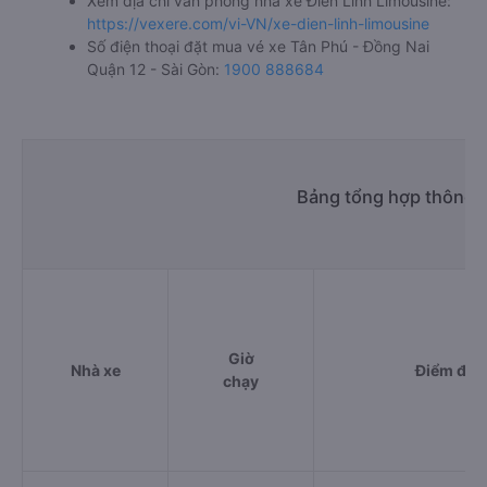
giường nằm 210000đ/vé
giường nằm đôi 330000đ/vé
limousine 210000đ/vé
g. Review, đánh giá chất lượng xe Điền Linh Limousine
Nhà xe Điền Linh Limousine được đánh giá với số điểm
trung bình là 4.1/5 dựa trên 6368 đánh giá của khách
hàng đã trải nghiệm dịch vụ của nhà xe này.
h. Thông tin liên hệ, đặt mua vé xe khách từ Tân Phú -
Đồng Nai đi Quận 12 - Sài Gòn Điền Linh Limousine
Văn phòng xe Điền Linh Limousine ở Tân Phú - Đồng Nai:
Xem địa chỉ văn phòng nhà xe Điền Linh Limousine:
https://vexere.com/vi-VN/xe-dien-linh-limousine
Số điện thoại đặt mua vé xe Tân Phú - Đồng Nai
Quận 12 - Sài Gòn:
1900 888684
Bảng tổng hợp thông t