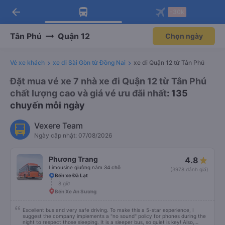
arrow_back
Tải app Vexere ngay!
Tải app Vexere
-30k
Mở app
Mở app
Nhận ưu đãi thành viên độc
-30k/ghế khi đặt vé máy bay qua
quyền
app
Tân Phú
Quận 12
Chọn ngày
Vé xe khách
xe đi Sài Gòn từ Đồng Nai
xe đi Quận 12 từ Tân Phú
Đặt mua vé xe 7 nhà xe đi Quận 12 từ Tân Phú
chất lượng cao và giá vé ưu đãi nhất
: 135
chuyến mỗi ngày
Vexere Team
Ngày cập nhật: 07/08/2026
Phương Trang
4.8
Limousine giường nằm 34 chỗ
(3978 đánh giá)
Bến xe Đà Lạt
8 giờ
Bến Xe An Sương
Excellent bus and very safe driving. To make this a 5-star experience, I
suggest the company implements a "no sound" policy for phones during the
night to respect those sleeping. It is a sleeper bus, so quiet is key! Also,