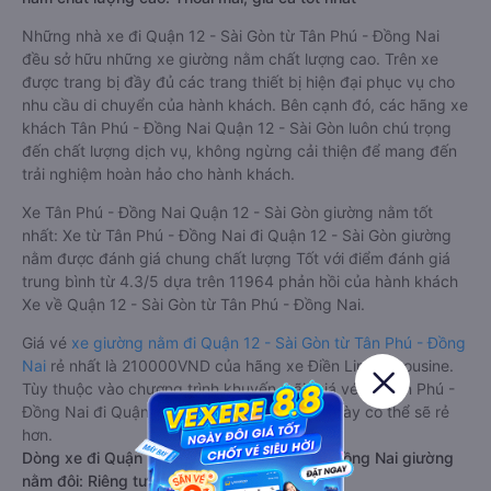
Những nhà xe đi Quận 12 - Sài Gòn từ Tân Phú - Đồng Nai
đều sở hữu những xe giường nằm chất lượng cao. Trên xe
được trang bị đầy đủ các trang thiết bị hiện đại phục vụ cho
nhu cầu di chuyển của hành khách. Bên cạnh đó, các hãng xe
khách Tân Phú - Đồng Nai Quận 12 - Sài Gòn luôn chú trọng
đến chất lượng dịch vụ, không ngừng cải thiện để mang đến
trải nghiệm hoàn hảo cho hành khách.
Xe Tân Phú - Đồng Nai Quận 12 - Sài Gòn giường nằm tốt
nhất: Xe từ Tân Phú - Đồng Nai đi Quận 12 - Sài Gòn giường
nằm được đánh giá chung chất lượng Tốt với điểm đánh giá
trung bình từ 4.3/5 dựa trên 11964 phản hồi của hành khách
Xe về Quận 12 - Sài Gòn từ Tân Phú - Đồng Nai.
Giá vé
xe giường nằm đi Quận 12 - Sài Gòn từ Tân Phú - Đồng
Nai
rẻ nhất là 210000VND của hãng xe Điền Linh Limousine.
Tùy thuộc vào chương trình khuyến mãi, giá vé Xe Tân Phú -
Đồng Nai đi Quận 12 - Sài Gòn giường nằm này có thể sẽ rẻ
hơn.
Dòng xe đi Quận 12 - Sài Gòn từ Tân Phú - Đồng Nai giường
nằm đôi: Riêng tư, đầy đủ tiện nghi