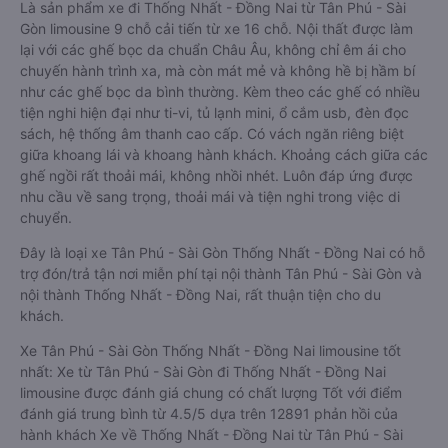
Là sản phẩm xe đi Thống Nhất - Đồng Nai từ Tân Phú - Sài
Gòn limousine 9 chỗ cải tiến từ xe 16 chỗ. Nội thất được làm
lại với các ghế bọc da chuẩn Châu Âu, không chỉ êm ái cho
chuyến hành trình xa, mà còn mát mẻ và không hề bị hầm bí
như các ghế bọc da bình thường. Kèm theo các ghế có nhiều
tiện nghi hiện đại như ti-vi, tủ lạnh mini, ổ cắm usb, đèn đọc
sách, hệ thống âm thanh cao cấp. Có vách ngăn riêng biệt
giữa khoang lái và khoang hành khách. Khoảng cách giữa các
ghế ngồi rất thoải mái, không nhồi nhét. Luôn đáp ứng được
nhu cầu về sang trọng, thoải mái và tiện nghi trong việc di
chuyển.
Đây là loại xe Tân Phú - Sài Gòn Thống Nhất - Đồng Nai có hỗ
trợ đón/trả tận nơi miễn phí tại nội thành Tân Phú - Sài Gòn và
nội thành Thống Nhất - Đồng Nai, rất thuận tiện cho du
khách.
Xe Tân Phú - Sài Gòn Thống Nhất - Đồng Nai limousine tốt
nhất: Xe từ Tân Phú - Sài Gòn đi Thống Nhất - Đồng Nai
limousine được đánh giá chung có chất lượng Tốt với điểm
đánh giá trung bình từ 4.5/5 dựa trên 12891 phản hồi của
hành khách Xe về Thống Nhất - Đồng Nai từ Tân Phú - Sài