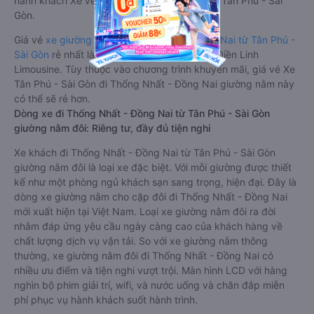
hành khách Xe về Thống Nhất - Đồng Nai từ Tân Phú - Sài
Gòn.
Giá vé
xe giường nằm đi Thống Nhất - Đồng Nai từ Tân Phú -
Sài Gòn
rẻ nhất là 120000VND của hãng xe Điền Linh
Limousine. Tùy thuộc vào chương trình khuyến mãi, giá vé Xe
Tân Phú - Sài Gòn đi Thống Nhất - Đồng Nai giường nằm này
có thể sẽ rẻ hơn.
Dòng xe đi Thống Nhất - Đồng Nai từ Tân Phú - Sài Gòn
giường nằm đôi: Riêng tư, đầy đủ tiện nghi
Xe khách đi Thống Nhất - Đồng Nai từ Tân Phú - Sài Gòn
giường nằm đôi là loại xe đặc biệt. Với mỗi giường được thiết
kế như một phòng ngủ khách sạn sang trọng, hiện đại. Đây là
dòng xe giường nằm cho cặp đôi đi Thống Nhất - Đồng Nai
mới xuất hiện tại Việt Nam. Loại xe giường nằm đôi ra đời
nhằm đáp ứng yêu cầu ngày càng cao của khách hàng về
chất lượng dịch vụ vận tải. So với xe giường nằm thông
thường, xe giường nằm đôi đi Thống Nhất - Đồng Nai có
nhiều ưu điểm và tiện nghi vượt trội. Màn hình LCD với hàng
nghìn bộ phim giải trí, wifi, và nước uống và chăn đắp miễn
phí phục vụ hành khách suốt hành trình.