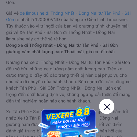
Gòn.
Giá vé
xe limousine đi Thống Nhất - Đồng Nai từ Tân Phú - Sài
Gòn
rẻ nhất là 120000VND của hãng xe Điền Linh Limousine.
Tùy thuộc vào vị trí ngồi của bạn và chương trình khuyến mãi,
giá vé Xe Tân Phú - Sài Gòn đi Thống Nhất - Đồng Nai
limousine này có thể sẽ rẻ hơn
Dòng xe đi Thống Nhất - Đồng Nai từ Tân Phú - Sài Gòn
giường nằm chất lượng cao: Thoải mái, giá cả tốt nhất
Những nhà xe đi Thống Nhất - Đồng Nai từ Tân Phú - Sài Gòn
đều sở hữu những xe giường nằm chất lượng cao. Trên xe
được trang bị đầy đủ các trang thiết bị hiện đại phục vụ cho
nhu cầu di chuyển của hành khách. Bên cạnh đó, các hãng xe
khách Tân Phú - Sài Gòn Thống Nhất - Đồng Nai luôn chú
trọng đến chất lượng dịch vụ, không ngừng cải thiện để mang
đến trải nghiệm hoàn hảo cho hành khách.
Xe Tân Phú - Sài Gòn Thống Nhất - Đồng Nai giường nằm tốt
nhất: Xe từ Tân Phú - Sài Gòn đi Thống Nhất - Đồng Nai
giường nằm được đánh giá chung chất lượng Tốt với điểm
đánh giá trung bình từ 4.4/5 dựa trên 10334 phản hồi của