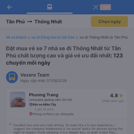
arrow_back
Tải app Vexere ngay!
Tải app Vexere
-30k
Mở app
Mở app
Nhận ưu đãi thành viên độc
-30k/ghế khi đặt vé máy bay qua
quyền
app
Tân Phú
Thống Nhất
Chọn ngày
Vé xe khách
xe đi Đồng Nai từ Sài Gòn
xe đi Thống Nhất từ Tân Phú
Đặt mua vé xe 7 nhà xe đi Thống Nhất từ Tân
Phú chất lượng cao và giá vé ưu đãi nhất
: 123
chuyến mỗi ngày
Vexere Team
Ngày cập nhật: 07/08/2026
Phương Trang
4.8
Limousine giường nằm 34 chỗ
(3966 đánh giá)
Bến xe Miền Tây
2 giờ 30 phút
Phòng vé Phúc Lộc-Đồng Nai
Excellent bus and very safe driving. To make this a 5-star experience, I
suggest the company implements a "no sound" policy for phones during the
night to respect those sleeping. It is a sleeper bus, so quiet is key! Also,