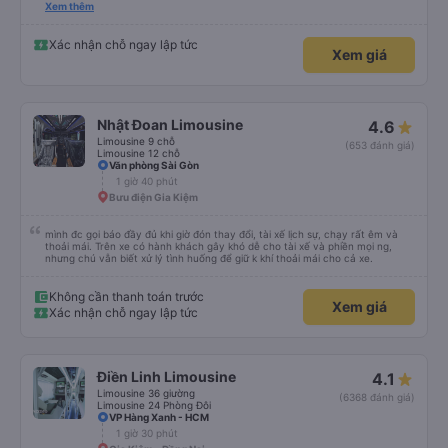
please display the Wi-Fi password clearly inside the cabin for convenience. I
Xem thêm
would definitely ride with them again! -------------- ​ Xe chất lượng tốt và
tài xế lái xe rất an toàn. Để dịch vụ hoàn hảo hơn, tôi góp ý nhà xe nên có
quy định rõ ràng về việc giữ im lặng (tắt âm thanh điện thoại) vào ban đêm
Xác nhận chỗ ngay lập tức
Xem giá
để tránh làm phiền hành khách khác ngủ. Ngoài ra, nhà xe nên dán sẵn mật
khẩu Wi-Fi trong xe để hành khách dễ dàng sử dụng. Tôi vẫn sẽ tiếp tục ủng
hộ nhà xe trong tương lai!
Nhật Đoan Limousine
4.6
Limousine 9 chỗ
(653 đánh giá)
Limousine 12 chỗ
Văn phòng Sài Gòn
1 giờ 40 phút
Bưu điện Gia Kiệm
mình đc gọi báo đầy đủ khi giờ đón thay đổi, tài xế lịch sự, chạy rất êm và
thoải mái. Trên xe có hành khách gây khó dễ cho tài xế và phiền mọi ng,
nhưng chú vẫn biết xử lý tình huống để giữ k khí thoải mái cho cả xe.
Không cần thanh toán trước
Xem giá
Xác nhận chỗ ngay lập tức
Điền Linh Limousine
4.1
Limousine 36 giường
(6368 đánh giá)
Limousine 24 Phòng Đôi
VP Hàng Xanh - HCM
1 giờ 30 phút