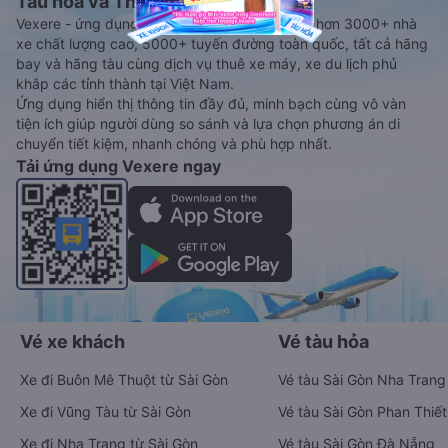
Tàu hoả và Thuê xe
Vexere - ứng dụng đặt vé đa phương tiện với hơn 3000+ nhà
xe chất lượng cao, 5000+ tuyến đường toàn quốc, tất cả hãng
bay và hãng tàu cùng dịch vụ thuê xe máy, xe du lịch phủ
khắp các tỉnh thành tại Việt Nam.
Ứng dụng hiển thị thông tin đầy đủ, minh bạch cùng vô vàn
tiện ích giúp người dùng so sánh và lựa chọn phương án di
chuyển tiết kiệm, nhanh chóng và phù hợp nhất.
Tải ứng dụng Vexere ngay
Vé xe khách
Vé tàu hỏa
Xe đi Buôn Mê Thuột từ Sài Gòn
Vé tàu Sài Gòn Nha Trang
Xe đi Vũng Tàu từ Sài Gòn
Vé tàu Sài Gòn Phan Thiết
Xe đi Nha Trang từ Sài Gòn
Vé tàu Sài Gòn Đà Nẵng