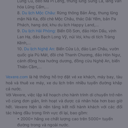
Lũng Cú, đèo Mã Pí Lèng, thung lũng Sủng Là, làng văn
hóa Lũng Cẩm,...
8.
Du lịch Mộc Châu:
Rừng thông Bản Áng, thung lũng
mận Nà Ka, đồi chè Mộc Châu, thác Dải Yếm, bản Pa
Phách, hang dơi, khu du lịch Happy Land,...
9.
Du lịch Hải Phòng:
Biển Đồ Sơn, đảo Hòn Dấu, vịnh
Lan Hạ, đảo Bạch Long Vỹ, núi Voi, khu di tích Tràng
Kênh,...
10.
Du lịch Nghệ An:
Biển Cửa Lò, đảo Lan Châu, vườn
quốc gia Pù Mát, đồi chè Thanh Chương, đảo Hòn Ngư,
cánh đồng hoa hướng dương, đồng cừu Nghệ An, biển
Thiên Cầm,...
Vexere.com
là hệ thống hỗ trợ đặt vé xe khách, máy bay, tàu
hoả và thuê xe máy, xe du lịch trên nhiều tuyến đường khắp
cả nước.
Với Vexere, việc lập kế hoạch cho hành trình di chuyển trở nên
vô cùng đơn giản, linh hoạt và được cá nhân hóa hơn bao giờ
hết. Vexere hiện là nền tảng kết nối hành khách với các đối
tác hàng đầu trong lĩnh vực đi lại, bao gồm:
• 2000+ hãng xe chất lượng cao trên 5000+ tuyến
đường trong và ngoài nước.