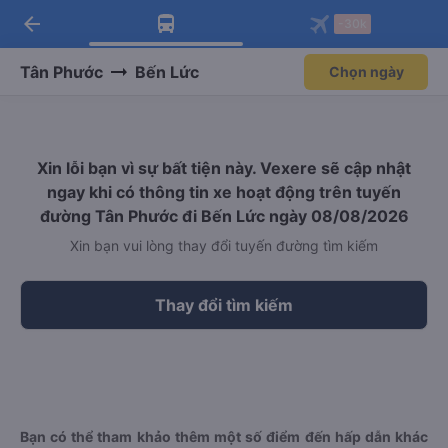
arrow_back
Tải app Vexere ngay!
Tải app Vexere
-30k
Mở app
Mở app
Nhận ưu đãi thành viên độc
-30k/ghế khi đặt vé máy bay qua
quyền
app
Tân Phước
Bến Lức
Chọn ngày
Xin lỗi bạn vì sự bất tiện này. Vexere sẽ cập nhật
ngay khi có thông tin xe hoạt động trên tuyến
đường Tân Phước đi Bến Lức ngày 08/08/2026
Xin bạn vui lòng thay đổi tuyến đường tìm kiếm
Thay đổi tìm kiếm
Bạn có thể tham khảo thêm một số điểm đến hấp dẫn khác