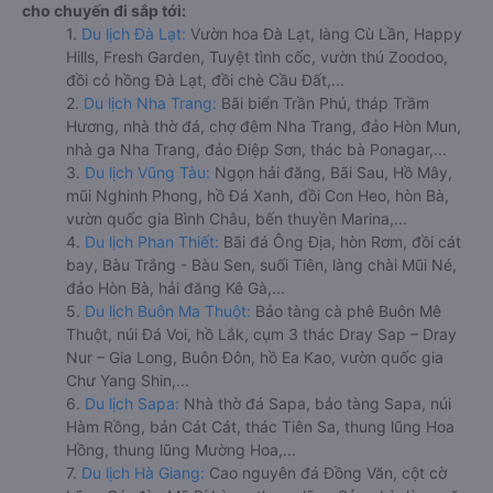
cho chuyến đi sắp tới:
1.
Du lịch Đà Lạt:
Vườn hoa Đà Lạt, làng Cù Lần, Happy
Hills, Fresh Garden, Tuyệt tình cốc, vườn thú Zoodoo,
đồi cỏ hồng Đà Lạt, đồi chè Cầu Đất,...
2.
Du lịch Nha Trang:
Bãi biển Trần Phú, tháp Trầm
Hương, nhà thờ đá, chợ đêm Nha Trang, đảo Hòn Mun,
nhà ga Nha Trang, đảo Điệp Sơn, thác bà Ponagar,...
3.
Du lịch Vũng Tàu:
Ngọn hải đăng, Bãi Sau, Hồ Mây,
mũi Nghinh Phong, hồ Đá Xanh, đồi Con Heo, hòn Bà,
vườn quốc gia Bình Châu, bến thuyền Marina,...
4.
Du lịch Phan Thiết:
Bãi đá Ông Địa, hòn Rơm, đồi cát
bay, Bàu Trắng - Bàu Sen, suối Tiên, làng chài Mũi Né,
đảo Hòn Bà, hải đăng Kê Gà,...
5.
Du lịch Buôn Ma Thuột:
Bảo tàng cà phê Buôn Mê
Thuột, núi Đá Voi, hồ Lắk, cụm 3 thác Dray Sap – Dray
Nur – Gia Long, Buôn Đôn, hồ Ea Kao, vườn quốc gia
Chư Yang Shin,...
6.
Du lịch Sapa:
Nhà thờ đá Sapa, bảo tàng Sapa, núi
Hàm Rồng, bản Cát Cát, thác Tiên Sa, thung lũng Hoa
Hồng, thung lũng Mường Hoa,...
7.
Du lịch Hà Giang:
Cao nguyên đá Đồng Văn, cột cờ