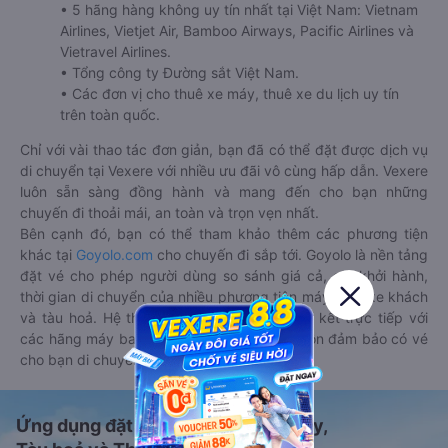
• 5 hãng hàng không uy tín nhất tại Việt Nam: Vietnam
Airlines, Vietjet Air, Bamboo Airways, Pacific Airlines và
Vietravel Airlines.
• Tổng công ty Đường sắt Việt Nam.
• Các đơn vị cho thuê xe máy, thuê xe du lịch uy tín
trên toàn quốc.
Chỉ với vài thao tác đơn giản, bạn đã có thể đặt được dịch vụ
di chuyển tại Vexere với nhiều ưu đãi vô cùng hấp dẫn. Vexere
luôn sẵn sàng đồng hành và mang đến cho bạn những
chuyến đi thoải mái, an toàn và trọn vẹn nhất.
Bên cạnh đó, bạn có thể tham khảo thêm các phương tiện
khác tại
Goyolo.com
cho chuyến đi sắp tới. Goyolo là nền tảng
đặt vé cho phép người dùng so sánh giá cả, giờ khởi hành,
thời gian di chuyển của nhiều phương tiện máy bay, xe khách
và tàu hoả. Hệ thống của Goyolo được liên kết trực tiếp với
các hãng máy bay, xe khách và tàu hoả, luôn đảm bảo có vé
cho bạn di chuyển.
Ứng dụng đặt vé Xe khách, Máy bay,