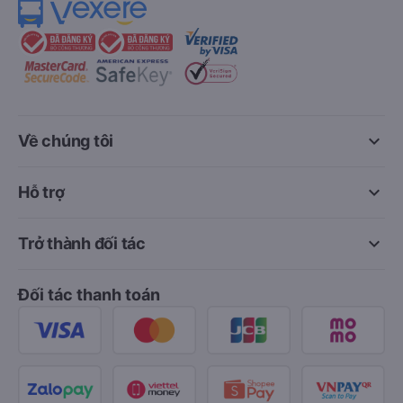
keyboard_arrow_down
Về chúng tôi
keyboard_arrow_down
Hỗ trợ
keyboard_arrow_down
Trở thành đối tác
Đối tác thanh toán