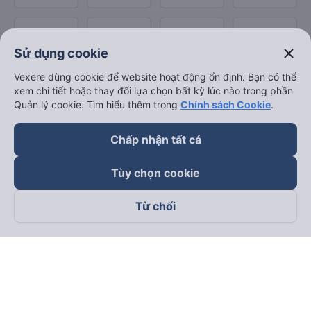
close
Sử dụng cookie
Vexere dùng cookie để website hoạt động ổn định. Bạn có thể
xem chi tiết hoặc thay đổi lựa chọn bất kỳ lúc nào trong phần
Quản lý cookie. Tìm hiểu thêm trong
Chính sách Cookie
.
Chấp nhận tất cả
Tùy chọn cookie
Từ chối
Theo dõi chúng tôi trên
Facebook
Tiktok
Youtube
Công ty TNHH Thương Mại Dịch Vụ Vexere