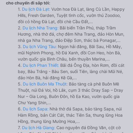
cho chuyến đi sắp tới:
1.
Du lịch Đà Lạt:
Vườn hoa Đà Lạt, làng Cù Lần, Happy
Hills, Fresh Garden, Tuyệt tình cốc, vườn thú Zoodoo,
đồi cỏ hồng Đà Lạt, đồi chè Cầu Đất,...
2.
Du lịch Nha Trang:
Bãi biển Trần Phú, tháp Trầm
Hương, nhà thờ đá, chợ đêm Nha Trang, đảo Hòn Mun,
nhà ga Nha Trang, đảo Điệp Sơn, thác bà Ponagar,...
3.
Du lịch Vũng Tàu:
Ngọn hải đăng, Bãi Sau, Hồ Mây,
mũi Nghinh Phong, hồ Đá Xanh, đồi Con Heo, hòn Bà,
vườn quốc gia Bình Châu, bến thuyền Marina,...
4.
Du lịch Phan Thiết:
Bãi đá Ông Địa, hòn Rơm, đồi cát
bay, Bàu Trắng - Bàu Sen, suối Tiên, làng chài Mũi Né,
đảo Hòn Bà, hải đăng Kê Gà,...
5.
Du lịch Buôn Ma Thuột:
Bảo tàng cà phê Buôn Mê
Thuột, núi Đá Voi, hồ Lắk, cụm 3 thác Dray Sap – Dray
Nur – Gia Long, Buôn Đôn, hồ Ea Kao, vườn quốc gia
Chư Yang Shin,...
6.
Du lịch Sapa:
Nhà thờ đá Sapa, bảo tàng Sapa, núi
Hàm Rồng, bản Cát Cát, thác Tiên Sa, thung lũng Hoa
Hồng, thung lũng Mường Hoa,...
7.
Du lịch Hà Giang:
Cao nguyên đá Đồng Văn, cột cờ