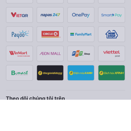
Theo dõi chúng tôi trên
Facebook
Tiktok
Youtube
Công ty TNHH Thương Mại Dịch Vụ Vexere