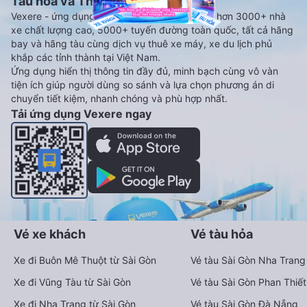
Tàu hoả và Thuê xe
Vexere - ứng dụng đặt vé đa phương tiện với hơn 3000+ nhà
xe chất lượng cao, 5000+ tuyến đường toàn quốc, tất cả hãng
bay và hãng tàu cùng dịch vụ thuê xe máy, xe du lịch phủ
khắp các tỉnh thành tại Việt Nam.
Ứng dụng hiển thị thông tin đầy đủ, minh bạch cùng vô vàn
tiện ích giúp người dùng so sánh và lựa chọn phương án di
chuyển tiết kiệm, nhanh chóng và phù hợp nhất.
Tải ứng dụng Vexere ngay
Vé xe khách
Vé tàu hỏa
Xe đi Buôn Mê Thuột từ Sài Gòn
Vé tàu Sài Gòn Nha Trang
Xe đi Vũng Tàu từ Sài Gòn
Vé tàu Sài Gòn Phan Thiết
Xe đi Nha Trang từ Sài Gòn
Vé tàu Sài Gòn Đà Nẵng