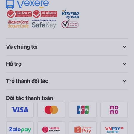
keyboard_arrow_down
Về chúng tôi
keyboard_arrow_down
Hỗ trợ
keyboard_arrow_down
Trở thành đối tác
Đối tác thanh toán