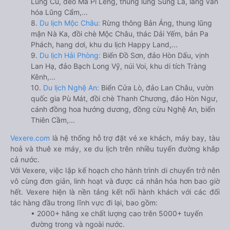
Lũng Cú, đèo Mã Pí Lèng, thung lũng Sủng Là, làng văn
hóa Lũng Cẩm,...
8.
Du lịch Mộc Châu:
Rừng thông Bản Áng, thung lũng
mận Nà Ka, đồi chè Mộc Châu, thác Dải Yếm, bản Pa
Phách, hang dơi, khu du lịch Happy Land,...
9.
Du lịch Hải Phòng:
Biển Đồ Sơn, đảo Hòn Dấu, vịnh
Lan Hạ, đảo Bạch Long Vỹ, núi Voi, khu di tích Tràng
Kênh,...
10.
Du lịch Nghệ An:
Biển Cửa Lò, đảo Lan Châu, vườn
quốc gia Pù Mát, đồi chè Thanh Chương, đảo Hòn Ngư,
cánh đồng hoa hướng dương, đồng cừu Nghệ An, biển
Thiên Cầm,...
Vexere.com
là hệ thống hỗ trợ đặt vé xe khách, máy bay, tàu
hoả và thuê xe máy, xe du lịch trên nhiều tuyến đường khắp
cả nước.
Với Vexere, việc lập kế hoạch cho hành trình di chuyển trở nên
vô cùng đơn giản, linh hoạt và được cá nhân hóa hơn bao giờ
hết. Vexere hiện là nền tảng kết nối hành khách với các đối
tác hàng đầu trong lĩnh vực đi lại, bao gồm:
• 2000+ hãng xe chất lượng cao trên 5000+ tuyến
đường trong và ngoài nước.