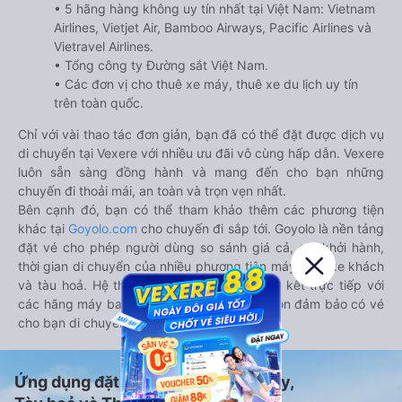
• 5 hãng hàng không uy tín nhất tại Việt Nam: Vietnam
Airlines, Vietjet Air, Bamboo Airways, Pacific Airlines và
Vietravel Airlines.
• Tổng công ty Đường sắt Việt Nam.
• Các đơn vị cho thuê xe máy, thuê xe du lịch uy tín
trên toàn quốc.
Chỉ với vài thao tác đơn giản, bạn đã có thể đặt được dịch vụ
di chuyển tại Vexere với nhiều ưu đãi vô cùng hấp dẫn. Vexere
luôn sẵn sàng đồng hành và mang đến cho bạn những
chuyến đi thoải mái, an toàn và trọn vẹn nhất.
Bên cạnh đó, bạn có thể tham khảo thêm các phương tiện
khác tại
Goyolo.com
cho chuyến đi sắp tới. Goyolo là nền tảng
đặt vé cho phép người dùng so sánh giá cả, giờ khởi hành,
thời gian di chuyển của nhiều phương tiện máy bay, xe khách
và tàu hoả. Hệ thống của Goyolo được liên kết trực tiếp với
các hãng máy bay, xe khách và tàu hoả, luôn đảm bảo có vé
cho bạn di chuyển.
Ứng dụng đặt vé Xe khách, Máy bay,