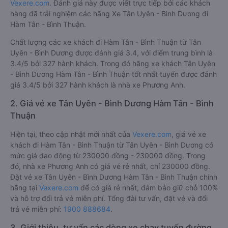
Vexere.com
. Đánh giá này được viết trực tiếp bởi các khách
hàng đã trải nghiệm các hãng Xe Tân Uyên - Bình Dương đi
Hàm Tân - Bình Thuận.
Chất lượng các xe khách đi Hàm Tân - Bình Thuận từ Tân
Uyên - Bình Dương được đánh giá 3.4, với điểm trung bình là
3.4/5 bởi 327 hành khách. Trong đó hãng xe khách Tân Uyên
- Bình Dương Hàm Tân - Bình Thuận tốt nhất tuyến được đánh
giá 3.4/5 bởi 327 hành khách là nhà xe Phương Anh.
2. Giá vé xe Tân Uyên - Bình Dương Hàm Tân - Bình
Thuận
Hiện tại, theo cập nhật mới nhất của
Vexere.com
, giá vé xe
khách đi Hàm Tân - Bình Thuận từ Tân Uyên - Bình Dương có
mức giá dao động từ 230000 đồng - 230000 đồng. Trong
đó, nhà xe Phương Anh có giá vé rẻ nhất, chỉ 230000 đồng.
Đặt vé xe Tân Uyên - Bình Dương Hàm Tân - Bình Thuận chính
hãng tại
Vexere.com
để có giá rẻ nhất, đảm bảo giữ chỗ 100%
và hỗ trợ đổi trả vé miễn phí. Tổng đài tư vấn, đặt vé và đổi
trả vé miễn phí:
1900 888684
.
3. Giới thiệu, tư vấn các dòng xe chạy tuyến đường