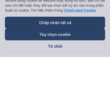
Vexere dùng cookie để website hoạt động ổn định. Bạn có thể
xem chi tiết hoặc thay đổi lựa chọn bất kỳ lúc nào trong phần
Quản lý cookie. Tìm hiểu thêm trong
Chính sách Cookie
.
Chấp nhận tất cả
Tùy chọn cookie
Từ chối
Theo dõi chúng tôi trên
Facebook
Tiktok
Youtube
Công ty TNHH Thương Mại Dịch Vụ Vexere
Địa chỉ đăng ký kinh doanh: 8C Chữ Đồng Tử, Phường Tân
Sơn Nhất, TP. Hồ Chí Minh, Việt Nam
Địa chỉ
:
Lầu 2, toà nhà H3 Circo Hoàng Diệu, 384 Hoàng Diệu,
Phường Khánh Hội, TP Hồ Chí Minh, Việt Nam
Tầng 3, toà nhà 101 Láng Hạ, 101 Láng Hạ, Phường Láng, TP.
Hà Nội, Việt Nam