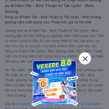
xe đi Hàm Tân - Bình Thuận từ Tân Uyên - Bình
Dương:
Dòng xe đi Hàm Tân - Bình Thuận từ Tân Uyên - Bình Dương
giường nằm chất lượng cao: Thoải mái, giá cả tốt nhất
Những nhà xe đi Hàm Tân - Bình Thuận từ Tân Uyên - Bình
Dương đều sở hữu những xe giường nằm chất lượng cao. Trên
xe được trang bị đầy đủ các trang thiết bị hiện đại phục vụ
cho nhu cầu di chuyển của hành khách. Bên cạnh đó, các
hãng xe khách Tân Uyên - Bình Dương Hàm Tân - Bình Thuận
luôn chú trọng đến chất lượng dịch vụ, không ngừng cải thiện
để mang đến trải nghiệm hoàn hảo cho hành khách.
Xe Tân Uyên - Bình Dương Hàm Tân - Bình Thuận giường nằm
tốt nhất: Xe từ Tân Uyên - Bình Dương đi Hàm Tân - Bình
Thuận giường nằm được đánh giá chung chất lượng Trung
bình với điểm đánh giá trung bình từ 3.4/5 dựa trên 327 phản
hồi của hành khách Xe về Hàm Tân - Bình Thuận từ Tân Uyên
- Bình Dương.
Giá vé
xe giường nằm đi Hàm Tân - Bình Thuận từ Tân Uyên -
Bình Dương
rẻ nhất là 230000VND của hãng xe Phương Anh.