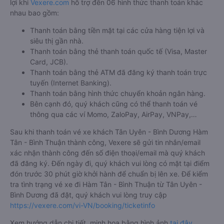
lợi khi
Vexere.com
hỗ trợ đến 06 hình thức thanh toán khác
nhau bao gồm:
Thanh toán bằng tiền mặt tại các cửa hàng tiện lợi và
siêu thị gần nhà.
Thanh toán bằng thẻ thanh toán quốc tế (Visa, Master
Card, JCB).
Thanh toán bằng thẻ ATM đã đăng ký thanh toán trực
tuyến (Internet Banking).
Thanh toán bằng hình thức chuyển khoản ngân hàng.
Bên cạnh đó, quý khách cũng có thể thanh toán vé
thông qua các ví Momo, ZaloPay, AirPay, VNPay,…
Sau khi thanh toán vé xe khách Tân Uyên - Bình Dương Hàm
Tân - Bình Thuận thành công, Vexere sẽ gửi tin nhắn/email
xác nhận thành công đến số điện thoại/email mà quý khách
đã đăng ký. Đến ngày đi, quý khách vui lòng có mặt tại điểm
đón trước 30 phút giờ khởi hành để chuẩn bị lên xe. Để kiểm
tra tình trạng vé xe đi Hàm Tân - Bình Thuận từ Tân Uyên -
Bình Dương đã đặt, quý khách vui lòng truy cập
https://vexere.com/vi-VN/booking/ticketinfo
Xem hướng dẫn chi tiết, minh họa bằng hình ảnh
tại đây.