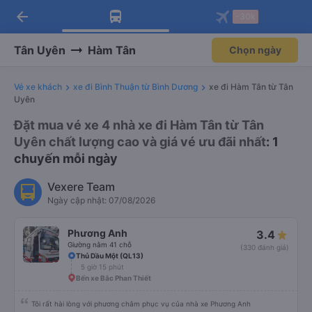
arrow_back
Tải app Vexere ngay!
Tải app Vexere
-30k
Mở app
Mở app
Nhận ưu đãi thành viên độc
-30k/ghế khi đặt vé máy bay qua
quyền
app
Tân Uyên
Hàm Tân
Chọn ngày
Vé xe khách
xe đi Bình Thuận từ Bình Dương
xe đi Hàm Tân từ Tân
Uyên
Đặt mua vé xe 4 nhà xe đi Hàm Tân từ Tân
Uyên chất lượng cao và giá vé ưu đãi nhất
: 1
chuyến mỗi ngày
Vexere Team
Ngày cập nhật: 07/08/2026
Phương Anh
3.4
Giường nằm 41 chỗ
(330 đánh giá)
Thủ Dầu Một (QL13)
5 giờ 15 phút
Bến xe Bắc Phan Thiết
Tôi rất hài lòng với phương châm phục vụ của nhà xe Phương Anh