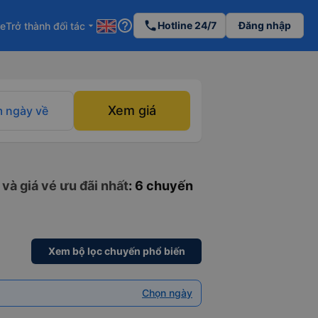
help_outline
phone
Hotline 24/7
Đăng nhập
re
Trở thành đối tác
arrow_drop_down
Xem giá
 ngày về
và giá vé ưu đãi nhất
: 6 chuyến
Xem bộ lọc chuyến phổ biến
Chọn ngày