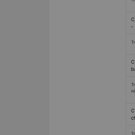
C
-
Tr
C
b
T
n
C
c
T