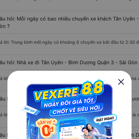
âu hỏi: Mỗi ngày có bao nhiêu chuyến xe khách Tân Uyên -
òn ?
rả lời: Trung bình mỗi ngày có khoảng 6 chuyến xe bắt đầu từ 2:30 
âu hỏi: Nhà xe đi Tân Uyên - Bình Dương Quận 3 - Sài Gòn
rả lời: Chuyến xe có giờ xuất phát sớm nhất vào lúc 2:30 là của nhà
âu hỏi: Nhà xe đi Quận 3 - Sài Gòn từ Tân Uyên - Bình Dươ
rả lời: Chuyến xe có giờ xuất phát trễ (muộn) nhất là vào lúc 6:30 l
âu hỏi: Review xe đi Quận 3 - Sài Gòn từ Tân Uyên - Bình 