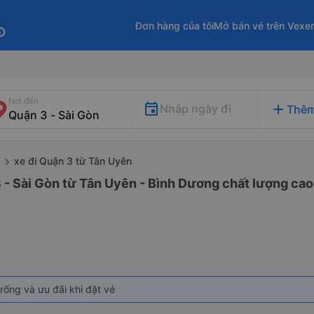
Đơn hàng của tôi
Mở bán vé trên Vexe
fo
Nơi đến
add
Nhập ngày đi
Thêm
xe đi Quận 3 từ Tân Uyên
 - Sài Gòn từ Tân Uyên - Bình Dương chất lượng cao 
rống và ưu đãi khi đặt vé