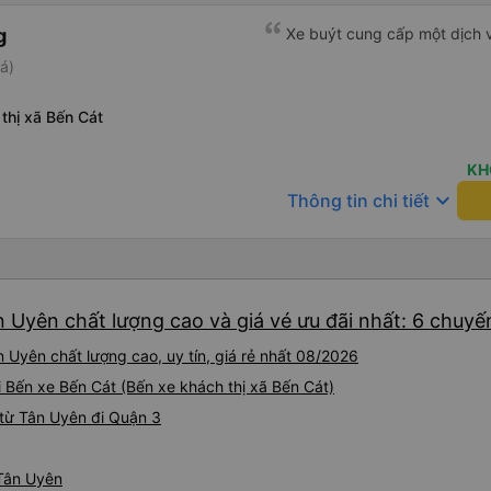
g
Xe buýt cung cấp một dịch v
á)
thị xã Bến Cát
KH
keyboard_arrow_down
Thông tin chi tiết
 Uyên chất lượng cao và giá vé ưu đãi nhất: 6 chuyế
 Uyên chất lượng cao, uy tín, giá rẻ nhất 08/2026
i Bến xe Bến Cát (Bến xe khách thị xã Bến Cát)
từ Tân Uyên đi Quận 3
 Tân Uyên