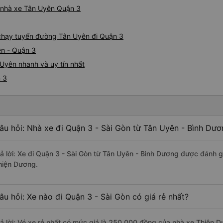
á nhà xe Tân Uyên Quận 3
e chạy tuyến đường Tân Uyên đi Quận 3
ên - Quận 3
Uyên nhanh và uy tín nhất
n 3
âu hỏi: Nhà xe đi Quận 3 - Sài Gòn từ Tân Uyên - Bình Dươ
rả lời: Xe đi Quận 3 - Sài Gòn từ Tân Uyên - Bình Dương được đánh g
hiện Dương.
âu hỏi: Xe nào đi Quận 3 - Sài Gòn có giá rẻ nhất?
rả lời: Vé xe rẻ nhất có mức giá là 250.000 đồng của nhà xe Thiện 