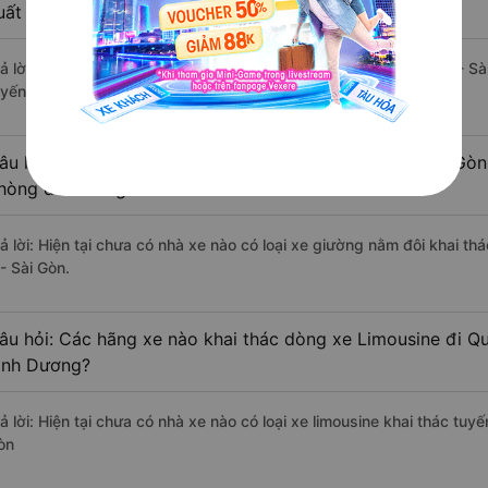
uất sắc, cao cấp nhất?
rả lời: Tạm thời chưa đủ review để đánh giá có nhà xe đi Quận 3 - S
uyến đường này có chất lượng xuất sắc.
âu hỏi: Có loại xe Tân Uyên - Bình Dương Quận 3 - Sài Gòn
hòng đôi không?
rả lời: Hiện tại chưa có nhà xe nào có loại xe giường nằm đôi khai t
- Sài Gòn.
âu hỏi: Các hãng xe nào khai thác dòng xe Limousine đi Qu
ình Dương?
rả lời: Hiện tại chưa có nhà xe nào có loại xe limousine khai thác tu
òn