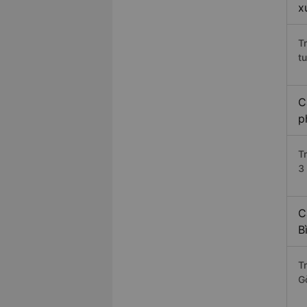
x
T
t
C
p
T
3 
C
B
T
G