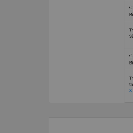
C
B
T
S
C
B
T
t
3