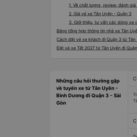
1. Về chất lượng, review, đánh gi
2. Giá vé xe Tân Uyên - Quận 3
3. Giới thiệu, tư vấn các dòng x
Bảng tổng hợp thông tin nhà xe Tân Uy
Cách đặt vé xe khách đi Quận 3 từ Tân 
Đặt vé xe Tết 2027 từ Tân Uyên đi Quậ
C
Những câu hỏi thường gặp
về tuyến xe từ Tân Uyên -
T
Bình Dương đi Quận 3 - Sài
T
Gòn
C
T