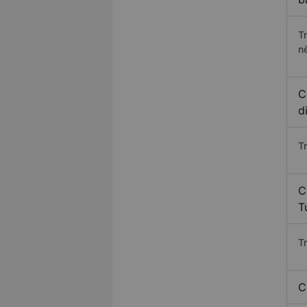
T
n
C
d
T
C
T
T
C