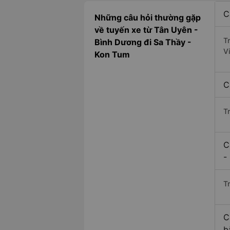
C
Những câu hỏi thường gặp
về tuyến xe từ Tân Uyên -
T
Bình Dương đi Sa Thầy -
V
Kon Tum
C
T
C
-
Tr
C
b