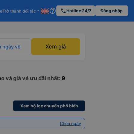
help_outline
phone
Hotline 24/7
Đăng nhập
re
Trở thành đối tác
arrow_drop_down
Xem giá
 ngày về
o và giá vé ưu đãi nhất
: 9
Xem bộ lọc chuyến phổ biến
Chọn ngày