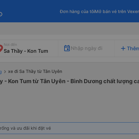
Đơn hàng của tôi
Mở bán vé trên Vexe
fo
Nơi đến
add
Nhập ngày đi
Thêm
xe đi Sa Thầy từ Tân Uyên
g
y - Kon Tum từ Tân Uyên - Bình Dương chất lượng ca
rống và ưu đãi khi đặt vé