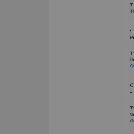
T
T
C
B
T
t
S
C
-
T
t
đ