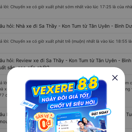
rả lời: Chuyến xe có giờ xuất phát sớm nhất vào lúc 17:25 là của nhà
âu hỏi: Nhà xe đi Sa Thầy - Kon Tum từ Tân Uyên - Bình Dư
rả lời: Chuyến xe có giờ xuất phát trễ (muộn) nhất là vào lúc 18:55 l
âu hỏi: Review xe đi Sa Thầy - Kon Tum từ Tân Uyên - Bình
uất sắc, cao cấp nhất?
rả lời: Những hãng xe đi Tân Uyên - Bình Dương Sa Thầy - Kon Tum ch
hà xe Việt Tân Phát đi Sa Thầy - Kon Tum từ Tân Uyên - Bình Dương v
77 đánh giá của khách hàng).
âu hỏi: Có loại xe Tân Uyên - Bình Dương Sa Thầy - Kon T
imousine phòng đôi không?