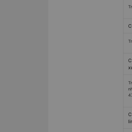
T
C
T
C
x
T
n
4
C
l