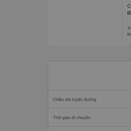
C
B
T
K
Chiều dài tuyến đường
Thời gian di chuyển