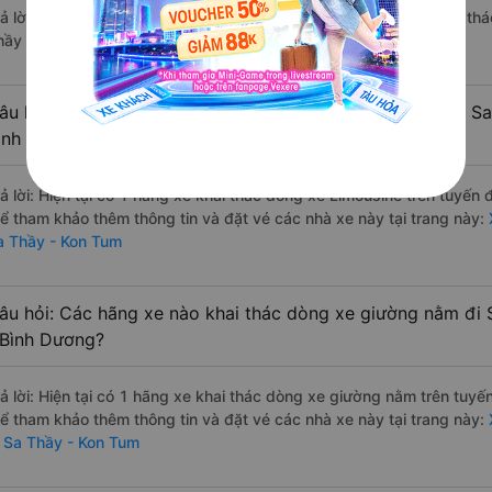
rả lời: Hiện tại chưa có nhà xe nào có loại xe giường nằm đôi khai t
hầy - Kon Tum.
âu hỏi: Các hãng xe nào khai thác dòng xe Limousine đi S
ình Dương?
rả lời: Hiện tại có 1 hãng xe khai thác dòng xe Limousine trên tuyến
hể tham khảo thêm thông tin và đặt vé các nhà xe này tại trang này:
X
a Thầy - Kon Tum
âu hỏi: Các hãng xe nào khai thác dòng xe giường nằm đi
 Bình Dương?
rả lời: Hiện tại có 1 hãng xe khai thác dòng xe giường nằm trên tuyế
hể tham khảo thêm thông tin và đặt vé các nhà xe này tại trang này:
i Sa Thầy - Kon Tum