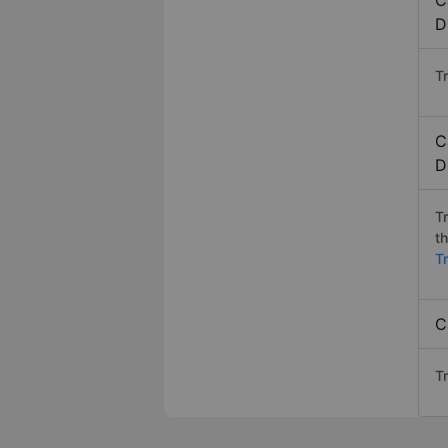
C
D
T
C
D
T
t
T
C
T