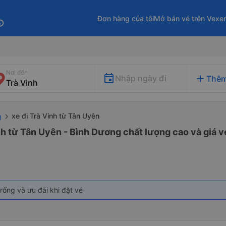
Đơn hàng của tôi
Mở bán vé trên Vexe
fo
Nơi đến
add
Nhập ngày đi
Thêm
xe đi Trà Vinh từ Tân Uyên
g
nh từ Tân Uyên - Bình Dương chất lượng cao và giá v
rống và ưu đãi khi đặt vé