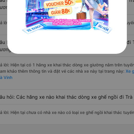
âu hỏi: Các hãng xe nào khai thác dòng xe Limousine đi Tr
ương?
rả lời: Hiện tại chưa có nhà xe nào có loại xe limousine khai thác tu
âu hỏi: Các hãng xe nào khai thác dòng xe giường nằm đi T
ương?
rả lời: Hiện tại có 1 hãng xe khai thác dòng xe giường nằm trên tuyế
ham khảo thêm thông tin và đặt vé các nhà xe này tại trang này:
Xe g
rà Vinh
âu hỏi: Các hãng xe nào khai thác dòng xe ghế ngồi đi Trà
rả lời: Hiện tại chưa có nhà xe nào có loại xe ghế ngồi khai thác tuy