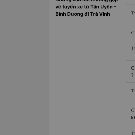
về tuyến xe từ Tân Uyên -
T
Bình Dương đi Trà Vinh
C
T
C
?
Tr
C
k
T