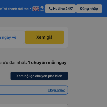
help_outline
phone
Hotline 24/7
Đăng nhập
re
Trở thành đối tác
arrow_drop_down
Xem giá
 ngày về
é ưu đãi nhất
: 1 chuyến mỗi ngày
Xem bộ lọc chuyến phổ biến
Chọn ngày