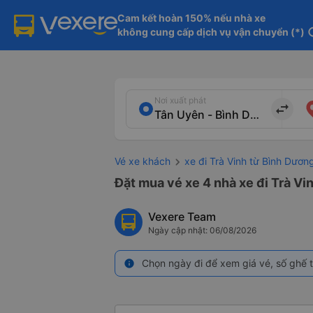
Cam kết hoàn 150% nếu nhà xe

không cung cấp dịch vụ vận chuyển (*)
in
Nơi xuất phát
import_export
Vé xe khách
xe đi Trà Vinh từ Bình Dươn
Đặt mua vé xe 4 nhà xe đi Trà Vi
Vexere Team
Ngày cập nhật: 06/08/2026
Chọn ngày đi để xem giá vé, số ghế t
info