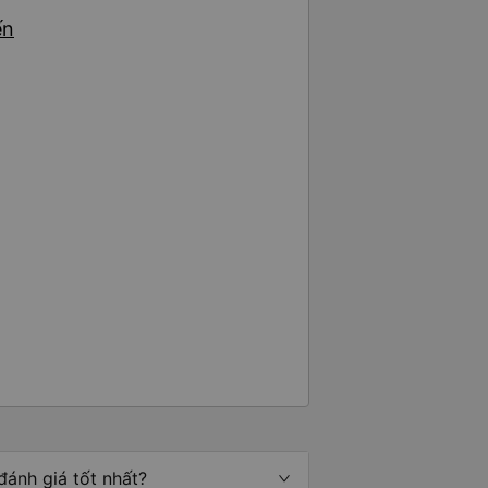
ến
đánh giá tốt nhất?