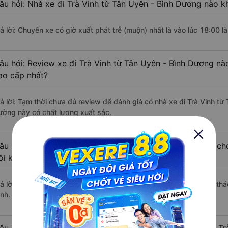
âu hỏi: Nhà xe đi Trà Vinh từ Tân Uyên - Bình Dương nào kh
ả lời: Chuyến xe có giờ xuất phát trễ (muộn) nhất là vào lúc 18:00 là
âu hỏi: Review xe đi Trà Vinh từ Tân Uyên - Bình Dương nào
ao cấp nhất?
rả lời: Tạm thời chưa đủ review để đánh giá có nhà xe đi Trà Vinh t
ường này có chất lượng xuất sắc.
âu hỏi: Có loại xe Tân Uyên - Bình Dương Trà Vinh dành ch
ôi không?
rả lời: Hiện tại chưa có nhà xe nào có loại xe giường nằm đôi khai t
inh.