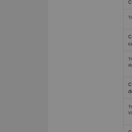
C
Tr
C
c
T
đ
C
đ
T
V