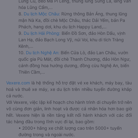
Lũng Cú, đèo Mã Pí Lèng, thung lũng Sủng Là, làng văn
hóa Lũng Cẩm,...
8.
Du lịch Mộc Châu:
Rừng thông Bản Áng, thung lũng
mận Nà Ka, đồi chè Mộc Châu, thác Dải Yếm, bản Pa
Phách, hang dơi, khu du lịch Happy Land,...
9.
Du lịch Hải Phòng:
Biển Đồ Sơn, đảo Hòn Dấu, vịnh
Lan Hạ, đảo Bạch Long Vỹ, núi Voi, khu di tích Tràng
Kênh,...
10.
Du lịch Nghệ An:
Biển Cửa Lò, đảo Lan Châu, vườn
quốc gia Pù Mát, đồi chè Thanh Chương, đảo Hòn Ngư,
cánh đồng hoa hướng dương, đồng cừu Nghệ An, biển
Thiên Cầm,...
Vexere.com
là hệ thống hỗ trợ đặt vé xe khách, máy bay, tàu
hoả và thuê xe máy, xe du lịch trên nhiều tuyến đường khắp
cả nước.
Với Vexere, việc lập kế hoạch cho hành trình di chuyển trở nên
vô cùng đơn giản, linh hoạt và được cá nhân hóa hơn bao giờ
hết. Vexere hiện là nền tảng kết nối hành khách với các đối
tác hàng đầu trong lĩnh vực đi lại, bao gồm:
• 2000+ hãng xe chất lượng cao trên 5000+ tuyến
đường trong và ngoài nước.