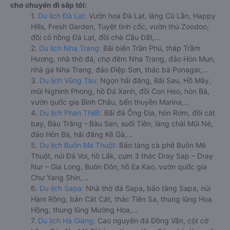
cho chuyến đi sắp tới:
1.
Du lịch Đà Lạt:
Vườn hoa Đà Lạt, làng Cù Lần, Happy
Hills, Fresh Garden, Tuyệt tình cốc, vườn thú Zoodoo,
đồi cỏ hồng Đà Lạt, đồi chè Cầu Đất,...
2.
Du lịch Nha Trang:
Bãi biển Trần Phú, tháp Trầm
Hương, nhà thờ đá, chợ đêm Nha Trang, đảo Hòn Mun,
nhà ga Nha Trang, đảo Điệp Sơn, thác bà Ponagar,...
3.
Du lịch Vũng Tàu:
Ngọn hải đăng, Bãi Sau, Hồ Mây,
mũi Nghinh Phong, hồ Đá Xanh, đồi Con Heo, hòn Bà,
vườn quốc gia Bình Châu, bến thuyền Marina,...
4.
Du lịch Phan Thiết:
Bãi đá Ông Địa, hòn Rơm, đồi cát
bay, Bàu Trắng - Bàu Sen, suối Tiên, làng chài Mũi Né,
đảo Hòn Bà, hải đăng Kê Gà,...
5.
Du lịch Buôn Ma Thuột:
Bảo tàng cà phê Buôn Mê
Thuột, núi Đá Voi, hồ Lắk, cụm 3 thác Dray Sap – Dray
Nur – Gia Long, Buôn Đôn, hồ Ea Kao, vườn quốc gia
Chư Yang Shin,...
6.
Du lịch Sapa:
Nhà thờ đá Sapa, bảo tàng Sapa, núi
Hàm Rồng, bản Cát Cát, thác Tiên Sa, thung lũng Hoa
Hồng, thung lũng Mường Hoa,...
7.
Du lịch Hà Giang:
Cao nguyên đá Đồng Văn, cột cờ