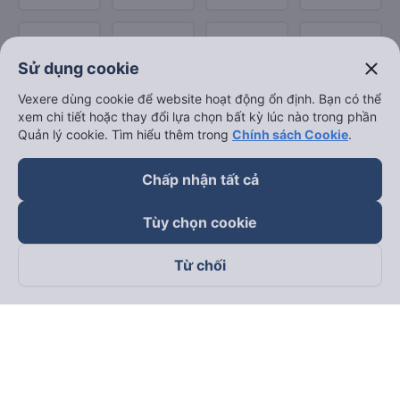
close
Sử dụng cookie
Vexere dùng cookie để website hoạt động ổn định. Bạn có thể
xem chi tiết hoặc thay đổi lựa chọn bất kỳ lúc nào trong phần
Quản lý cookie. Tìm hiểu thêm trong
Chính sách Cookie
.
Chấp nhận tất cả
Tùy chọn cookie
Từ chối
Theo dõi chúng tôi trên
Facebook
Tiktok
Youtube
Công ty TNHH Thương Mại Dịch Vụ Vexere