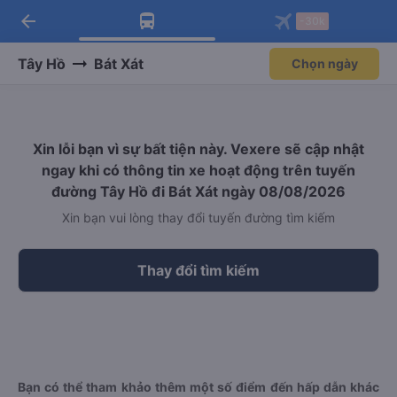
arrow_back
Tải app Vexere ngay!
Tải app Vexere
-30k
Mở app
Mở app
Nhận ưu đãi thành viên độc
-30k/ghế khi đặt vé máy bay qua
quyền
app
Tây Hồ
Bát Xát
Chọn ngày
Xin lỗi bạn vì sự bất tiện này. Vexere sẽ cập nhật
ngay khi có thông tin xe hoạt động trên tuyến
đường Tây Hồ đi Bát Xát ngày 08/08/2026
Xin bạn vui lòng thay đổi tuyến đường tìm kiếm
Thay đổi tìm kiếm
Bạn có thể tham khảo thêm một số điểm đến hấp dẫn khác