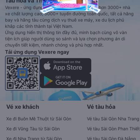
Tàu hoả và Thuê xe
Vexere - ứng dụng đặt vé đa phương tiện với hơn 3000+ nhà
xe chất lượng cao, 5000+ tuyến đường toàn quốc, tất cả hãng
bay và hãng tàu cùng dịch vụ thuê xe máy, xe du lịch phủ
khắp các tỉnh thành tại Việt Nam.
Ứng dụng hiển thị thông tin đầy đủ, minh bạch cùng vô vàn
tiện ích giúp người dùng so sánh và lựa chọn phương án di
chuyển tiết kiệm, nhanh chóng và phù hợp nhất.
Tải ứng dụng Vexere ngay
Vé xe khách
Vé tàu hỏa
Xe đi Buôn Mê Thuột từ Sài Gòn
Vé tàu Sài Gòn Nha Trang
Xe đi Vũng Tàu từ Sài Gòn
Vé tàu Sài Gòn Phan Thiết
Xe đi Nha Trang từ Sài Gòn
Vé tàu Sài Gòn Đà Nẵng