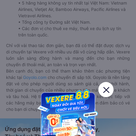
• 5 hãng hàng không uy tín nhất tại Việt Nam: Vietnam
Airlines, Vietjet Air, Bamboo Airways, Pacific Airlines và
Vietravel Airlines.
• Tổng công ty Đường sắt Việt Nam.
• Các đơn vị cho thuê xe máy, thuê xe du lịch uy tín
trên toàn quốc.
Chỉ với vài thao tác đơn giản, bạn đã có thể đặt được dịch vụ
di chuyển tại Vexere với nhiều ưu đãi vô cùng hấp dẫn. Vexere
luôn sẵn sàng đồng hành và mang đến cho bạn những
chuyến đi thoải mái, an toàn và trọn vẹn nhất.
Bên cạnh đó, bạn có thể tham khảo thêm các phương tiện
khác tại
Goyolo.com
cho chuyến đi sắp tới. Goyolo là nền tảng
đặt vé cho phép người dùng so sánh giá cả, giờ khởi hành,
thời gian di chuyển của nhiều phương tiện máy bay, xe khách
và tàu hoả. Hệ thống của Goyolo được liên kết trực tiếp với
các hãng máy bay, xe khách và tàu hoả, luôn đảm bảo có vé
cho bạn di chuyển.
Ứng dụng đặt vé Xe khách, Máy bay,