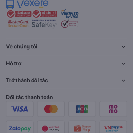
keyboard_arrow_down
Về chúng tôi
keyboard_arrow_down
Hỗ trợ
keyboard_arrow_down
Trở thành đối tác
Đối tác thanh toán