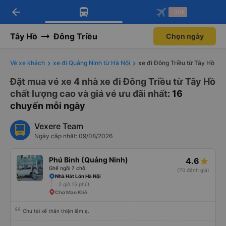
arrow_back
Tải app Vexere ngay!
Tải app Vexere
-30k
Mở app
Mở app
Nhận ưu đãi thành viên độc
-30k/ghế khi đặt vé máy bay qua
quyền
app
Tây Hồ
Đông Triều
Chọn ngày
Vé xe khách
xe đi Quảng Ninh từ Hà Nội
xe đi Đông Triều từ Tây Hồ
Đặt mua vé xe 4 nhà xe đi Đông Triều từ Tây Hồ
chất lượng cao và giá vé ưu đãi nhất
: 16
chuyến mỗi ngày
Vexere Team
Ngày cập nhật: 09/08/2026
Phú Bình (Quảng Ninh)
4.6
Ghế ngồi 7 chỗ
(70 đánh giá)
Nhà Hát Lớn Hà Nội
2 giờ 15 phút
Chợ Mạo Khê
Chú tài xế thân thiện lắm ạ.