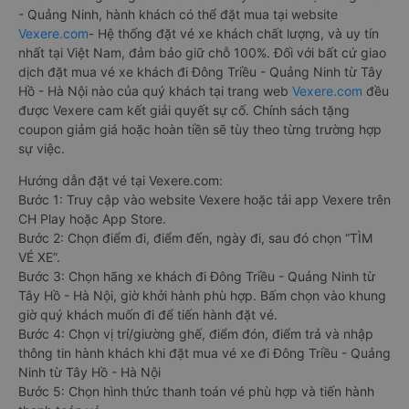
- Quảng Ninh, hành khách có thể đặt mua tại website
Vexere.com
- Hệ thống đặt vé xe khách chất lượng, và uy tín
nhất tại Việt Nam, đảm bảo giữ chỗ 100%. Đối với bất cứ giao
dịch đặt mua vé xe khách đi Đông Triều - Quảng Ninh từ Tây
Hồ - Hà Nội nào của quý khách tại trang web
Vexere.com
đều
được Vexere cam kết giải quyết sự cố. Chính sách tặng
coupon giảm giá hoặc hoàn tiền sẽ tùy theo từng trường hợp
sự việc.
Hướng dẫn đặt vé tại Vexere.com:
Bước 1: Truy cập vào website Vexere hoặc tải app Vexere trên
CH Play hoặc App Store.
Bước 2: Chọn điểm đi, điểm đến, ngày đi, sau đó chọn “TÌM
VÉ XE”.
Bước 3: Chọn hãng xe khách đi Đông Triều - Quảng Ninh từ
Tây Hồ - Hà Nội, giờ khởi hành phù hợp. Bấm chọn vào khung
giờ quý khách muốn đi để tiến hành đặt vé.
Bước 4: Chọn vị trí/giường ghế, điểm đón, điểm trả và nhập
thông tin hành khách khi đặt mua vé xe đi Đông Triều - Quảng
Ninh từ Tây Hồ - Hà Nội
Bước 5: Chọn hình thức thanh toán vé phù hợp và tiến hành