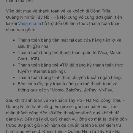
thanh toán vé.
Việc đặt mua và thanh toán vé xe khách đi Đông Triều -
Quảng Ninh từ Tây Hồ - Hà Nội cũng vô cùng đơn giản, tiện
lợi khi
Vexere.com
hỗ trợ đến 06 hình thức thanh toán khác
nhau bao gồm:
Thanh toán bằng tiền mặt tại các cửa hàng tiện lợi và
siêu thị gần nhà.
Thanh toán bằng thẻ thanh toán quốc tế (Visa, Master
Card, JCB).
Thanh toán bằng thẻ ATM đã đăng ký thanh toán trực
tuyến (Internet Banking).
Thanh toán bằng hình thức chuyển khoản ngân hàng.
Bên cạnh đó, quý khách cũng có thể thanh toán vé
thông qua các ví Momo, ZaloPay, AirPay, VNPay,…
Sau khi thanh toán vé xe khách Tây Hồ - Hà Nội Đông Triều -
Quảng Ninh thành công, Vexere sẽ gửi tin nhắn/email xác
nhận thành công đến số điện thoại/email mà quý khách đã
đăng ký. Đến ngày đi, quý khách vui lòng có mặt tại điểm đón
trước 30 phút giờ khởi hành để chuẩn bị lên xe. Để kiểm tra
tình trạng vé xe đi Đông Triều - Quảng Ninh từ Tây Hồ - Hà