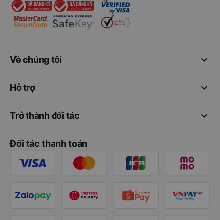
keyboard_arrow_down
Về chúng tôi
keyboard_arrow_down
Hỗ trợ
keyboard_arrow_down
Trở thành đối tác
Đối tác thanh toán