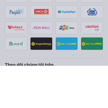
Theo dõi chúng tôi trên
Facebook
Tiktok
Youtube
Công ty TNHH Thương Mại Dịch Vụ Vexere
Địa chỉ đăng ký kinh doanh: 8C Chữ Đồng Tử, Phường Tân
Sơn Nhất, TP. Hồ Chí Minh, Việt Nam
Địa chỉ
:
Lầu 2, toà nhà H3 Circo Hoàng Diệu, 384 Hoàng Diệu,
Phường Khánh Hội, TP Hồ Chí Minh, Việt Nam