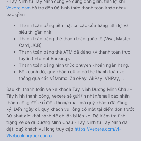
- Tây Ninh từ Tây Ninh cũng vô cùng đơn giản, tiện lợi khi
Vexere.com
hỗ trợ đến 06 hình thức thanh toán khác nhau
bao gồm:
Thanh toán bằng tiền mặt tại các cửa hàng tiện lợi và
siêu thị gần nhà.
Thanh toán bằng thẻ thanh toán quốc tế (Visa, Master
Card, JCB).
Thanh toán bằng thẻ ATM đã đăng ký thanh toán trực
tuyến (Internet Banking).
Thanh toán bằng hình thức chuyển khoản ngân hàng.
Bên cạnh đó, quý khách cũng có thể thanh toán vé
thông qua các ví Momo, ZaloPay, AirPay, VNPay,…
Sau khi thanh toán vé xe khách Tây Ninh Dương Minh Châu -
Tây Ninh thành công, Vexere sẽ gửi tin nhắn/email xác nhận
thành công đến số điện thoại/email mà quý khách đã đăng
ký. Đến ngày đi, quý khách vui lòng có mặt tại điểm đón trước
30 phút giờ khởi hành để chuẩn bị lên xe. Để kiểm tra tình
trạng vé xe đi Dương Minh Châu - Tây Ninh từ Tây Ninh đã
đặt, quý khách vui lòng truy cập
https://vexere.com/vi-
VN/booking/ticketinfo