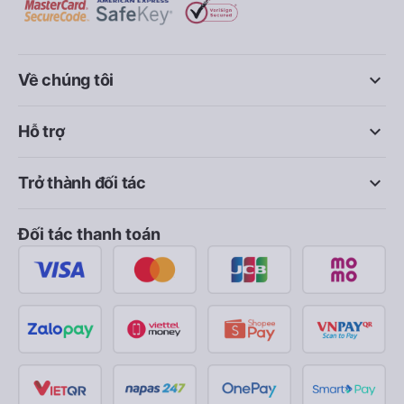
keyboard_arrow_down
Về chúng tôi
keyboard_arrow_down
Hỗ trợ
keyboard_arrow_down
Trở thành đối tác
Đối tác thanh toán