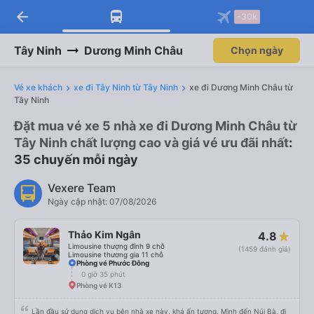
arrow_back
-30k
Tây Ninh
Dương Minh Châu
Chọn ngày
Vé xe khách
xe đi Tây Ninh từ Tây Ninh
xe đi Dương Minh Châu từ
Tây Ninh
Đặt mua vé xe 5 nhà xe đi Dương Minh Châu từ
Tây Ninh chất lượng cao và giá vé ưu đãi nhất
:
35 chuyến mỗi ngày
Vexere Team
Ngày cập nhật: 07/08/2026
Thảo Kim Ngân
4.8
Limousine thượng đỉnh 9 chỗ
(1459 đánh giá)
Limousine thương gia 11 chỗ
Phòng vé Phước Đông
0 giờ 35 phút
Phòng vé K13
Lần đầu sử dụng dịch vụ bên nhà xe này, khá ấn tượng. Mình đến Núi Bà, đi