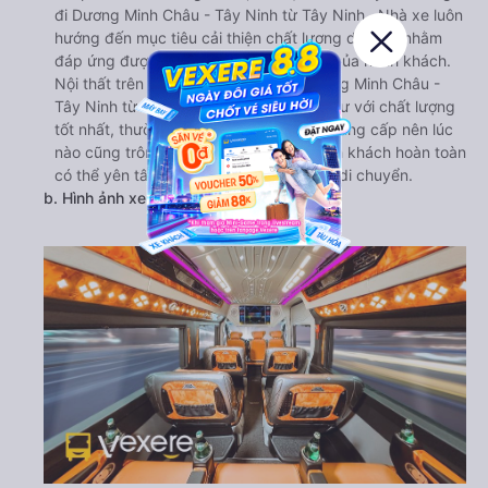
đi Dương Minh Châu - Tây Ninh từ Tây Ninh . Nhà xe luôn
hướng đến mục tiêu cải thiện chất lượng dịch vụ nhằm
đáp ứng được nhu cầu ngày càng cao của hành khách.
Nội thất trên xe Thảo Kim Ngân đi Dương Minh Châu -
Tây Ninh từ Tây Ninh được nhà xe đầu tư với chất lượng
tốt nhất, thường xuyên được kiểm tra, nâng cấp nên lúc
nào cũng trông như mới. Vì thế nên hành khách hoàn toàn
có thể yên tâm sử dụng suốt hành trình di chuyển.
b. Hình ảnh xe Thảo Kim Ngân