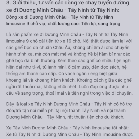
3. Giới thiệu, tư vấn các dòng xe chạy tuyến đường
xe đi Dương Minh Châu - Tây Ninh từ Tây Ninh:
Dòng xe đi Dương Minh Châu - Tây Ninh từ Tây Ninh
limousine 9 chỗ vip, chất lượng cao: Tiện lợi, sang trọng
Là sản phẩm xe đi Dương Minh Châu - Tây Ninh từ Tây Ninh
limousine 9 chỗ cải tiến từ xe 16 chỗ. Nội thất được làm lại với
các ghế bọc da chuẩn Châu Âu, không chỉ êm ái cho chuyến
hành trình xa, mà còn mát mẻ và không hề bị hầm bí như các
ghế bọc da bình thường. Kèm theo các ghế có nhiều tiện nghi
hiện đại như ti-vi, tủ lạnh mini, ổ cắm usb, đèn đọc sách, hệ
thống âm thanh cao cấp. Có vách ngăn riêng biệt giữa
khoang lái và khoang hành khách. Khoảng cách giữa các ghế
ngồi rất thoải mái, không nhồi nhét. Luôn đáp ứng được nhu
cầu về sang trọng, thoải mái và tiện nghi trong việc di chuyển.
Đây là loại xe Tây Ninh Dương Minh Châu - Tây Ninh có hỗ trợ
đón/trả tận nơi miễn phí tại nội thành Tây Ninh và nội thành
Dương Minh Châu - Tây Ninh, rất thuận tiện cho du khách.
Xe Tây Ninh Dương Minh Châu - Tây Ninh limousine tốt nhất:
Xe từ Tây Ninh đi Dương Minh Châu - Tây Ninh limousine được