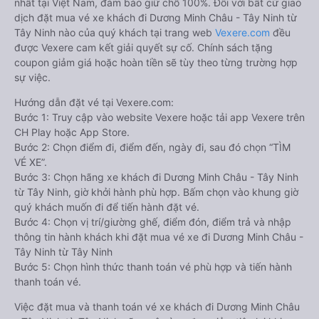
nhất tại Việt Nam, đảm bảo giữ chỗ 100%. Đối với bất cứ giao
dịch đặt mua vé xe khách đi Dương Minh Châu - Tây Ninh từ
Tây Ninh nào của quý khách tại trang web
Vexere.com
đều
được Vexere cam kết giải quyết sự cố. Chính sách tặng
coupon giảm giá hoặc hoàn tiền sẽ tùy theo từng trường hợp
sự việc.
Hướng dẫn đặt vé tại Vexere.com:
Bước 1: Truy cập vào website Vexere hoặc tải app Vexere trên
CH Play hoặc App Store.
Bước 2: Chọn điểm đi, điểm đến, ngày đi, sau đó chọn “TÌM
VÉ XE”.
Bước 3: Chọn hãng xe khách đi Dương Minh Châu - Tây Ninh
từ Tây Ninh, giờ khởi hành phù hợp. Bấm chọn vào khung giờ
quý khách muốn đi để tiến hành đặt vé.
Bước 4: Chọn vị trí/giường ghế, điểm đón, điểm trả và nhập
thông tin hành khách khi đặt mua vé xe đi Dương Minh Châu -
Tây Ninh từ Tây Ninh
Bước 5: Chọn hình thức thanh toán vé phù hợp và tiến hành
thanh toán vé.
Việc đặt mua và thanh toán vé xe khách đi Dương Minh Châu