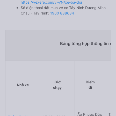
https://vexere.com/vi-VN/xe-ba-doi
Số điện thoại đặt mua vé xe Tây Ninh Dương Minh
Châu - Tây Ninh:
1900 888684
Bảng tổng hợp thông tin nh
Giờ
Điểm
Nhà xe
chạy
đi
Ấp Phước Đức
135 