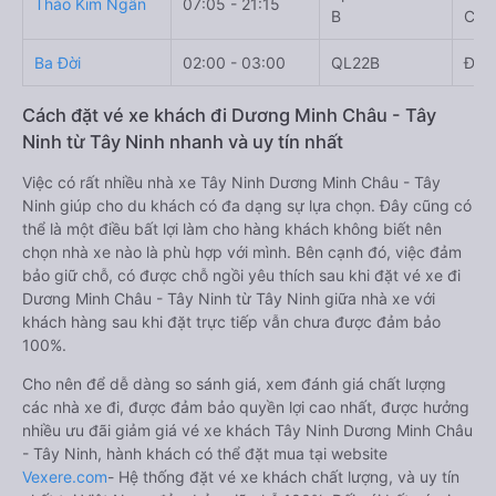
Thảo Kim Ngân
07:05 - 21:15
B
Châ
Ba Đời
02:00 - 03:00
QL22B
ĐT7
Cách đặt vé xe khách đi Dương Minh Châu - Tây
Ninh từ Tây Ninh nhanh và uy tín nhất
Việc có rất nhiều nhà xe Tây Ninh Dương Minh Châu - Tây
Ninh giúp cho du khách có đa dạng sự lựa chọn. Đây cũng có
thể là một điều bất lợi làm cho hàng khách không biết nên
chọn nhà xe nào là phù hợp với mình. Bên cạnh đó, việc đảm
bảo giữ chỗ, có được chỗ ngồi yêu thích sau khi đặt vé xe đi
Dương Minh Châu - Tây Ninh từ Tây Ninh giữa nhà xe với
khách hàng sau khi đặt trực tiếp vẫn chưa được đảm bảo
100%.
Cho nên để dễ dàng so sánh giá, xem đánh giá chất lượng
các nhà xe đi, được đảm bảo quyền lợi cao nhất, được hưởng
nhiều ưu đãi giảm giá vé xe khách Tây Ninh Dương Minh Châu
- Tây Ninh, hành khách có thể đặt mua tại website
Vexere.com
- Hệ thống đặt vé xe khách chất lượng, và uy tín