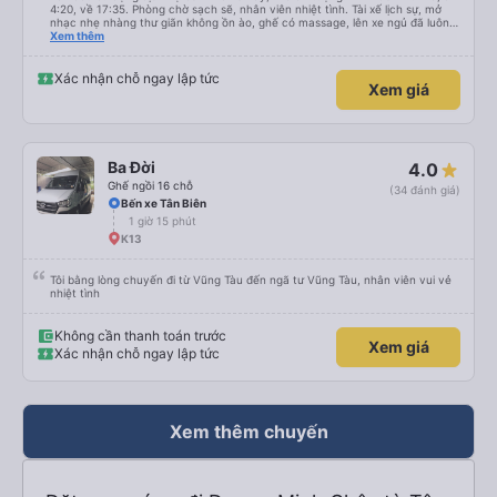
4:20, về 17:35. Phòng chờ sạch sẽ, nhân viên nhiệt tình. Tài xế lịch sự, mở
nhạc nhẹ nhàng thư giãn không ồn ào, ghế có massage, lên xe ngủ đã luôn
😆. Thấy có quét dọn xe trước khi mời khách lên. Xuất phát có chậm hơn giờ
Xem thêm
trên vé 5-10p nhưng với mình không đáng kể. Có trung chuyển tới tận bãi xe
KDL Sunworld, phòng chờ trong đó luôn. Tài xế trung chuyển cũng lịch sự,
nhiệt tình. Chuyến đi phục vụ chai nước nhỏ với kẹo gừng, chiều về phục vụ
Xác nhận chỗ ngay lập tức
Xem giá
trái cây tại phòng chờ, nước bí đao hạt chia, thanh long sấy và kẹo gừng.
Kẹo gừng ngon nha, cho 1 viên ăn chưa đã 🥹 Nói chung ưng rồi đó, lần sau
có đi TN sẽ tiếp tục book nhà xe này 👍
Ba Đời
4.0
Ghế ngồi 16 chỗ
(34 đánh giá)
Bến xe Tân Biên
1 giờ 15 phút
K13
Tôi bằng lòng chuyến đi từ Vũng Tàu đến ngã tư Vũng Tàu, nhân viên vui vẻ
nhiệt tình
Không cần thanh toán trước
Xem giá
Xác nhận chỗ ngay lập tức
Xem thêm chuyến