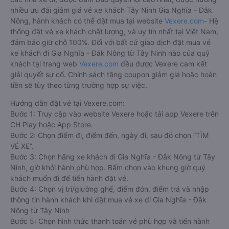
nhiều ưu đãi giảm giá vé xe khách Tây Ninh Gia Nghĩa - Đắk
Nông, hành khách có thể đặt mua tại website
Vexere.com
- Hệ
thống đặt vé xe khách chất lượng, và uy tín nhất tại Việt Nam,
đảm bảo giữ chỗ 100%. Đối với bất cứ giao dịch đặt mua vé
xe khách đi Gia Nghĩa - Đắk Nông từ Tây Ninh nào của quý
khách tại trang web
Vexere.com
đều được Vexere cam kết
giải quyết sự cố. Chính sách tặng coupon giảm giá hoặc hoàn
tiền sẽ tùy theo từng trường hợp sự việc.
Hướng dẫn đặt vé tại Vexere.com:
Bước 1: Truy cập vào website Vexere hoặc tải app Vexere trên
CH Play hoặc App Store.
Bước 2: Chọn điểm đi, điểm đến, ngày đi, sau đó chọn “TÌM
VÉ XE”.
Bước 3: Chọn hãng xe khách đi Gia Nghĩa - Đắk Nông từ Tây
Ninh, giờ khởi hành phù hợp. Bấm chọn vào khung giờ quý
khách muốn đi để tiến hành đặt vé.
Bước 4: Chọn vị trí/giường ghế, điểm đón, điểm trả và nhập
thông tin hành khách khi đặt mua vé xe đi Gia Nghĩa - Đắk
Nông từ Tây Ninh
Bước 5: Chọn hình thức thanh toán vé phù hợp và tiến hành