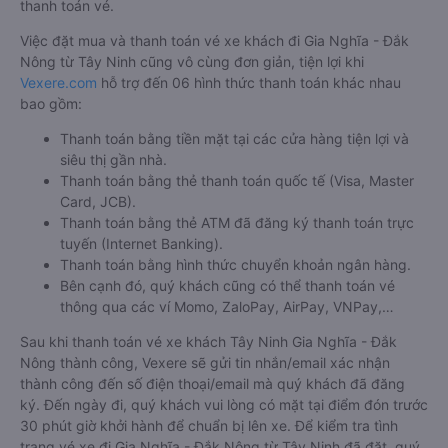
thanh toán vé.
Việc đặt mua và thanh toán vé xe khách đi Gia Nghĩa - Đắk
Nông từ Tây Ninh cũng vô cùng đơn giản, tiện lợi khi
Vexere.com
hỗ trợ đến 06 hình thức thanh toán khác nhau
bao gồm:
Thanh toán bằng tiền mặt tại các cửa hàng tiện lợi và
siêu thị gần nhà.
Thanh toán bằng thẻ thanh toán quốc tế (Visa, Master
Card, JCB).
Thanh toán bằng thẻ ATM đã đăng ký thanh toán trực
tuyến (Internet Banking).
Thanh toán bằng hình thức chuyển khoản ngân hàng.
Bên cạnh đó, quý khách cũng có thể thanh toán vé
thông qua các ví Momo, ZaloPay, AirPay, VNPay,…
Sau khi thanh toán vé xe khách Tây Ninh Gia Nghĩa - Đắk
Nông thành công, Vexere sẽ gửi tin nhắn/email xác nhận
thành công đến số điện thoại/email mà quý khách đã đăng
ký. Đến ngày đi, quý khách vui lòng có mặt tại điểm đón trước
30 phút giờ khởi hành để chuẩn bị lên xe. Để kiểm tra tình
trạng vé xe đi Gia Nghĩa - Đắk Nông từ Tây Ninh đã đặt, quý