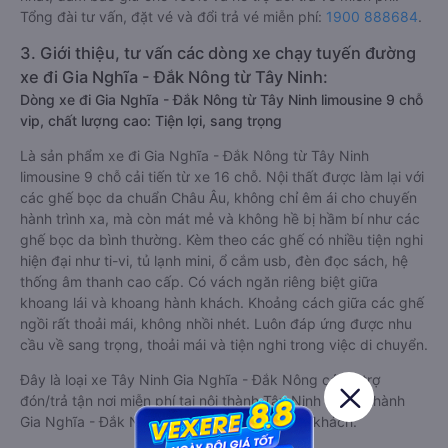
Tổng đài tư vấn, đặt vé và đổi trả vé miễn phí:
1900 888684
.
3. Giới thiệu, tư vấn các dòng xe chạy tuyến đường
xe đi Gia Nghĩa - Đắk Nông từ Tây Ninh:
Dòng xe đi Gia Nghĩa - Đắk Nông từ Tây Ninh limousine 9 chỗ
vip, chất lượng cao: Tiện lợi, sang trọng
Là sản phẩm xe đi Gia Nghĩa - Đắk Nông từ Tây Ninh
limousine 9 chỗ cải tiến từ xe 16 chỗ. Nội thất được làm lại với
các ghế bọc da chuẩn Châu Âu, không chỉ êm ái cho chuyến
hành trình xa, mà còn mát mẻ và không hề bị hầm bí như các
ghế bọc da bình thường. Kèm theo các ghế có nhiều tiện nghi
hiện đại như ti-vi, tủ lạnh mini, ổ cắm usb, đèn đọc sách, hệ
thống âm thanh cao cấp. Có vách ngăn riêng biệt giữa
khoang lái và khoang hành khách. Khoảng cách giữa các ghế
ngồi rất thoải mái, không nhồi nhét. Luôn đáp ứng được nhu
cầu về sang trọng, thoải mái và tiện nghi trong việc di chuyển.
Đây là loại xe Tây Ninh Gia Nghĩa - Đắk Nông có hỗ trợ
đón/trả tận nơi miễn phí tại nội thành Tây Ninh và nội thành
Gia Nghĩa - Đắk Nông, rất thuận tiện cho du khách.