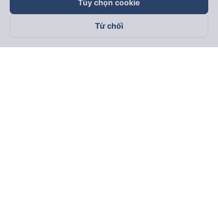
Tùy chọn cookie
Từ chối
Theo dõi chúng tôi trên
Facebook
Tiktok
Youtube
Công ty TNHH Thương Mại Dịch Vụ Vexere
Địa chỉ đăng ký kinh doanh: 8C Chữ Đồng Tử, Phường Tân
Sơn Nhất, TP. Hồ Chí Minh, Việt Nam