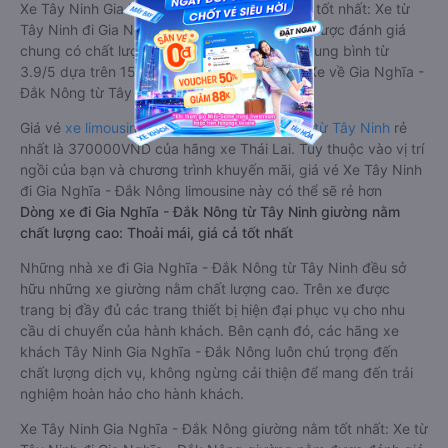
Xe Tây Ninh Gia Nghĩa - Đắk Nông limousine tốt nhất: Xe từ
Tây Ninh đi Gia Nghĩa - Đắk Nông limousine được đánh giá
chung có chất lượng Tốt với điểm đánh giá trung bình từ
3.9/5 dựa trên 15 phản hồi của hành khách Xe về Gia Nghĩa -
Đắk Nông từ Tây Ninh.
Giá vé
xe limousine đi Gia Nghĩa - Đắk Nông từ Tây Ninh
rẻ
nhất là 370000VND của hãng xe Thái Lai. Tùy thuộc vào vị trí
ngồi của bạn và chương trình khuyến mãi, giá vé Xe Tây Ninh
đi Gia Nghĩa - Đắk Nông limousine này có thể sẽ rẻ hơn
Dòng xe đi Gia Nghĩa - Đắk Nông từ Tây Ninh giường nằm
chất lượng cao: Thoải mái, giá cả tốt nhất
Những nhà xe đi Gia Nghĩa - Đắk Nông từ Tây Ninh đều sở
hữu những xe giường nằm chất lượng cao. Trên xe được
trang bị đầy đủ các trang thiết bị hiện đại phục vụ cho nhu
cầu di chuyển của hành khách. Bên cạnh đó, các hãng xe
khách Tây Ninh Gia Nghĩa - Đắk Nông luôn chú trọng đến
chất lượng dịch vụ, không ngừng cải thiện để mang đến trải
nghiệm hoàn hảo cho hành khách.
Xe Tây Ninh Gia Nghĩa - Đắk Nông giường nằm tốt nhất: Xe từ