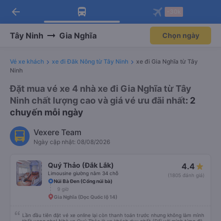
arrow_back
Tải app Vexere ngay!
Tải app Vexere
-30k
Mở app
Mở app
Nhận ưu đãi thành viên độc
-30k/ghế khi đặt vé máy bay qua
quyền
app
Tây Ninh
Gia Nghĩa
Chọn ngày
Vé xe khách
xe đi Đăk Nông từ Tây Ninh
xe đi Gia Nghĩa từ Tây
Ninh
Đặt mua vé xe 4 nhà xe đi Gia Nghĩa từ Tây
Ninh chất lượng cao và giá vé ưu đãi nhất
: 2
chuyến mỗi ngày
Vexere Team
Ngày cập nhật: 08/08/2026
Quý Thảo (Đắk Lắk)
4.4
Limousine giường nằm 34 chỗ
(1805 đánh giá)
Núi Bà Đen (Cổng núi bà)
9 giờ
Gia Nghĩa (Dọc Quốc lộ 14)
Lần đầu tiên đặt vé xe online lại còn thanh toán trước nhưng không làm mình