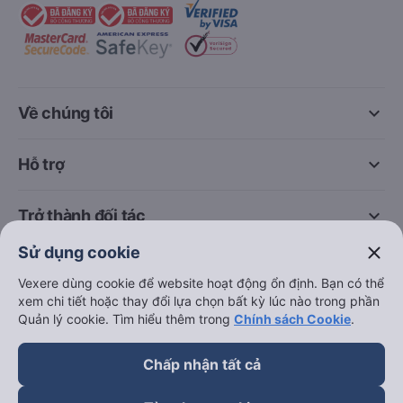
keyboard_arrow_down
Về chúng tôi
keyboard_arrow_down
Hỗ trợ
keyboard_arrow_down
Trở thành đối tác
close
Sử dụng cookie
Đối tác thanh toán
Vexere dùng cookie để website hoạt động ổn định. Bạn có thể
xem chi tiết hoặc thay đổi lựa chọn bất kỳ lúc nào trong phần
Quản lý cookie. Tìm hiểu thêm trong
Chính sách Cookie
.
Chấp nhận tất cả