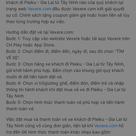
khách đi Pleiku - Gia Lai từ Tây Ninh nào của quý khách tại
trang web
Vexere.com
đều được Vexere cam kết giải quyết
sự cố. Chính sách tặng coupon giảm giá hoặc hoàn tiền sẽ tùy
theo từng trường hợp sự việc.
Hướng dẫn đặt vé tại Vexere.com:
Bước 1: Truy cập vào website Vexere hoặc tải app Vexere trên
CH Play hoặc App Store.
Bước 2: Chọn điểm đi, điểm đến, ngày đi, sau đó chọn “TÌM
VÉ XE”.
Bước 3: Chọn hãng xe khách đi Pleiku - Gia Lai từ Tây Ninh,
giờ khởi hành phù hợp. Bấm chọn vào khung giờ quý khách
muốn đi để tiến hành đặt vé.
Bước 4: Chọn vị trí/giường ghế, điểm đón, điểm trả và nhập
thông tin hành khách khi đặt mua vé xe đi Pleiku - Gia Lai từ
Tây Ninh
Bước 5: Chọn hình thức thanh toán vé phù hợp và tiến hành
thanh toán vé.
Việc đặt mua và thanh toán vé xe khách đi Pleiku - Gia Lai từ
Tây Ninh cũng vô cùng đơn giản, tiện lợi khi
Vexere.com
hỗ
trợ đến 06 hình thức thanh toán khác nhau bao gồm: