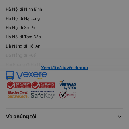
Hà Nội đi Ninh Bình
Hà Nội đi Hạ Long
Hà Nội đi Sa Pa
Hà Nội đi Tam Đảo
Đà Nẵng đi Hội An
Đà Nẵng đi Huế
Hải Phòng đi Hà Nội
Xem tất cả tuyến đường
keyboard_arrow_down
Về chúng tôi