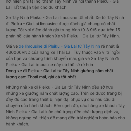
nơi miễn phí tại nội thành Tây Ninh và nội thành Pleiku - Gia
Lai, rất thuận tiện cho du khách.
Xe Tây Ninh Pleiku - Gia Lai limousine tốt nhất: Xe từ Tây Ninh
đi Pleiku - Gia Lai limousine được đánh giá chung có chất
lượng Tốt với điểm đánh giá trung bình từ 3.9/5 dựa trên 15
phản hồi của hành khách Xe về Pleiku - Gia Lai từ Tây Ninh.
Giá vé
xe limousine đi Pleiku - Gia Lai từ Tây Ninh
rẻ nhất là
430000VND của hãng xe Thái Lai. Tùy thuộc vào vị trí ngồi
của bạn và chương trình khuyến mãi, giá vé Xe Tây Ninh đi
Pleiku - Gia Lai limousine này có thể sẽ rẻ hơn
Dòng xe đi Pleiku - Gia Lai từ Tây Ninh giường nằm chất
lượng cao: Thoải mái, giá cả tốt nhất
Những nhà xe đi Pleiku - Gia Lai từ Tây Ninh đều sở hữu
những xe giường nằm chất lượng cao. Trên xe được trang bị
đầy đủ các trang thiết bị hiện đại phục vụ cho nhu cầu di
chuyển của hành khách. Bên cạnh đó, các hãng xe khách Tây
Ninh Pleiku - Gia Lai luôn chú trọng đến chất lượng dịch vụ,
không ngừng cải thiện để mang đến trải nghiệm hoàn hảo cho
hành khách.