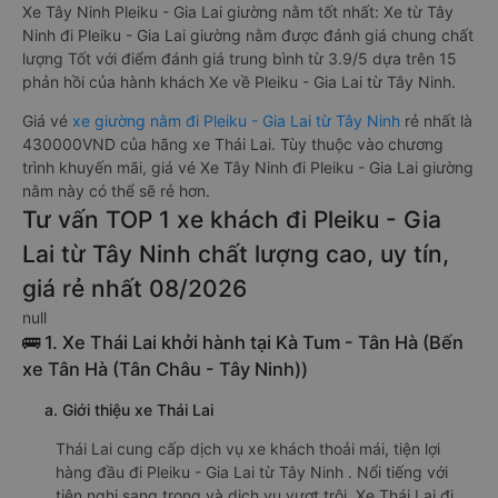
Xe Tây Ninh Pleiku - Gia Lai giường nằm tốt nhất: Xe từ Tây
Ninh đi Pleiku - Gia Lai giường nằm được đánh giá chung chất
lượng Tốt với điểm đánh giá trung bình từ 3.9/5 dựa trên 15
phản hồi của hành khách Xe về Pleiku - Gia Lai từ Tây Ninh.
Giá vé
xe giường nằm đi Pleiku - Gia Lai từ Tây Ninh
rẻ nhất là
430000VND của hãng xe Thái Lai. Tùy thuộc vào chương
trình khuyến mãi, giá vé Xe Tây Ninh đi Pleiku - Gia Lai giường
nằm này có thể sẽ rẻ hơn.
Tư vấn TOP 1 xe khách đi Pleiku - Gia
Lai từ Tây Ninh chất lượng cao, uy tín,
giá rẻ nhất 08/2026
null
🚌 1. Xe Thái Lai khởi hành tại Kà Tum - Tân Hà (Bến
xe Tân Hà (Tân Châu - Tây Ninh))
a. Giới thiệu xe Thái Lai
Thái Lai cung cấp dịch vụ xe khách thoải mái, tiện lợi
hàng đầu đi Pleiku - Gia Lai từ Tây Ninh . Nổi tiếng với
tiện nghi sang trọng và dịch vụ vượt trội. Xe Thái Lai đi