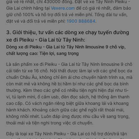
giá vé rẻ nhất, chỉ 430000 đồng. Đặt vé xe Tây Ninh Pleiku -
Gia Lai chính hãng tại
Vexere.com
để có giá rẻ nhất, đảm bảo
giữ chỗ 100% và hỗ trợ đổi trả vé miễn phí. Tổng đài tư vấn,
đặt vé và đổi trả vé miễn phí:
1900 888684
.
3. Giới thiệu, tư vấn các dòng xe chạy tuyến đường
xe đi Pleiku - Gia Lai từ Tây Ninh:
Dòng xe đi Pleiku - Gia Lai từ Tây Ninh limousine 9 chỗ vip,
chất lượng cao: Tiện lợi, sang trọng
Là sản phẩm xe đi Pleiku - Gia Lai từ Tây Ninh limousine 9 chỗ
cải tiến từ xe 16 chỗ. Nội thất được làm lại với các ghế bọc da
chuẩn Châu Âu, không chỉ êm ái cho chuyến hành trình xa, mà
còn mát mẻ và không hề bị hầm bí như các ghế bọc da bình
thường. Kèm theo các ghế có nhiều tiện nghi hiện đại như ti-
vi, tủ lạnh mini, ổ cắm usb, đèn đọc sách, hệ thống âm thanh
cao cấp. Có vách ngăn riêng biệt giữa khoang lái và khoang
hành khách. Khoảng cách giữa các ghế ngồi rất thoải mái,
không nhồi nhét. Luôn đáp ứng được nhu cầu về sang trọng,
thoải mái và tiện nghi trong việc di chuyển.
Đây là loại xe Tây Ninh Pleiku - Gia Lai có hỗ trợ đón/trả tận