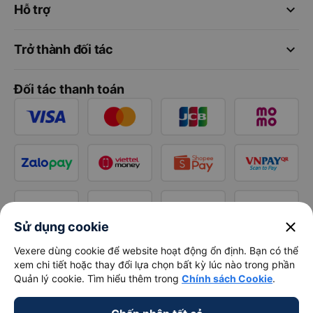
keyboard_arrow_down
Hỗ trợ
keyboard_arrow_down
Trở thành đối tác
Đối tác thanh toán
close
Sử dụng cookie
Vexere dùng cookie để website hoạt động ổn định. Bạn có thể
xem chi tiết hoặc thay đổi lựa chọn bất kỳ lúc nào trong phần
Quản lý cookie. Tìm hiểu thêm trong
Chính sách Cookie
.