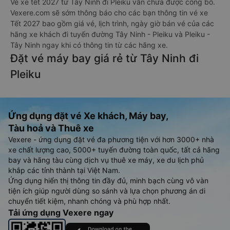
Vé xe tết 2027 từ Tây Ninh đi Pleiku vẫn chưa được công bố.
Vexere.com sẽ sớm thông báo cho các bạn thông tin vé xe
Tết 2027 bao gồm giá vé, lịch trình, ngày giờ bán vé của các
hãng xe khách đi tuyến đường Tây Ninh - Pleiku và Pleiku -
Tây Ninh ngay khi có thông tin từ các hãng xe.
Đặt vé máy bay giá rẻ từ Tây Ninh đi
Pleiku
Ứng dụng đặt vé Xe khách, Máy bay,
Tàu hoả và Thuê xe
Vexere - ứng dụng đặt vé đa phương tiện với hơn 3000+ nhà
xe chất lượng cao, 5000+ tuyến đường toàn quốc, tất cả hãng
bay và hãng tàu cùng dịch vụ thuê xe máy, xe du lịch phủ
khắp các tỉnh thành tại Việt Nam.
Ứng dụng hiển thị thông tin đầy đủ, minh bạch cùng vô vàn
tiện ích giúp người dùng so sánh và lựa chọn phương án di
chuyển tiết kiệm, nhanh chóng và phù hợp nhất.
Tải ứng dụng Vexere ngay