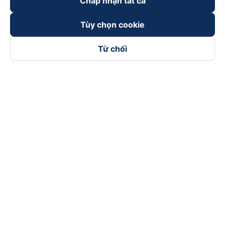
Chấp nhận tất cả
Tùy chọn cookie
Từ chối
Theo dõi chúng tôi trên
Facebook
Tiktok
Youtube
Công ty TNHH Thương Mại Dịch Vụ Vexere
Địa chỉ đăng ký kinh doanh: 8C Chữ Đồng Tử, Phường Tân
Sơn Nhất, TP. Hồ Chí Minh, Việt Nam
Địa chỉ
:
Lầu 2, toà nhà H3 Circo Hoàng Diệu, 384 Hoàng Diệu,
Phường Khánh Hội, TP Hồ Chí Minh, Việt Nam
Tầng 3, toà nhà 101 Láng Hạ, 101 Láng Hạ, Phường Láng, TP.
Hà Nội, Việt Nam
Giấy chứng nhận ĐKKD số 0315133726 do Sở KH và ĐT TP.
Hồ Chí Minh cấp lần đầu ngày 27/6/2018
Bản quyền © 2025 thuộc về Vexere.com