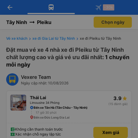
arrow_back
Tải app Vexere ngay!
Tải app Vexere
-30k
Mở app
Mở app
Nhận ưu đãi thành viên độc
-30k/ghế khi đặt vé máy bay qua
quyền
app
Tây Ninh
Pleiku
Chọn ngày
Vé xe khách
xe đi Gia Lai từ Tây Ninh
xe đi Pleiku từ Tây Ninh
Đặt mua vé xe 4 nhà xe đi Pleiku từ Tây Ninh
chất lượng cao và giá vé ưu đãi nhất
: 1 chuyến
mỗi ngày
Vexere Team
Ngày cập nhật: 10/08/2026
Thái Lai
3.9
Limousine 34 Phòng
(15 đánh giá)
Bến xe Tân Hà (Tân Châu - Tây Ninh)
17 giờ 30 phút
Bến xe Đức Long Gia Lai
Không cần thanh toán trước
Xem giá
Xác nhận chỗ ngay lập tức