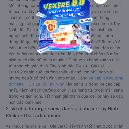
Mỗi phòng, cabin đều có gối nằm rời, có gối ôm, có cái mền
to hơn và dây an toàn seat belt. Giường rộng và dài hơn hai
loại trên, có thể lăn lộn thoải mái. Đặc biệt là hệ thống
massage sẽ giúp bạn thư giãn trong những giờ nằm xe Tây
Ninh đến Pleiku - Gia Lai dài. Bảng điều khiển chính nằm
ngay cạnh đầu để tiện tay tuỳ chỉnh gồm: một cái nút to
đùng để gọi tiếp viên, 2 cổng USB , 1 jack cắm 3.5mm và 3
cái nút có biểu tượng nguồn dùng để tắt/mở dàn đèn chính
của buồng nằm chạy dọc trên đầu, đèn dưới chân và màn
hình tv có đầy đủ phim chuẩn HD phục vụ hành khách giải
trí trong chuyến đi từ Tây Ninh đến Pleiku - Gia Lai.
Lưu ý 2 cabin cuối thường thiết kế nhỏ hơn phù hợp với
những người có thân hình nhỏ nhắn. Dòng
xe cabin limousine
đi Pleiku - Gia Lai từ Tây Ninh
này đang là dòng xe cao cấp
nhất, hành khách thường chọn vì sự riêng tư, thoải mái, sang
trọng và tiện nghi. Tất nhiên giá thành của loại xe này sẽ cao
hơn các loại khác.
2. Về chất lượng, review, đánh giá nhà xe Tây Ninh
Pleiku - Gia Lai limousine
Xe limousine đi Pleiku - Gia Lai từ Tây Ninh tốt nhất được phân