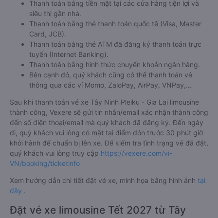
Thanh toán bằng tiền mặt tại các cửa hàng tiện lợi và
siêu thị gần nhà.
Thanh toán bằng thẻ thanh toán quốc tế (Visa, Master
Card, JCB).
Thanh toán bằng thẻ ATM đã đăng ký thanh toán trực
tuyến (Internet Banking).
Thanh toán bằng hình thức chuyển khoản ngân hàng.
Bên cạnh đó, quý khách cũng có thể thanh toán vé
thông qua các ví Momo, ZaloPay, AirPay, VNPay,…
Sau khi thanh toán vé xe Tây Ninh Pleiku - Gia Lai limousine
thành công, Vexere sẽ gửi tin nhắn/email xác nhận thành công
đến số điện thoại/email mà quý khách đã đăng ký. Đến ngày
đi, quý khách vui lòng có mặt tại điểm đón trước 30 phút giờ
khởi hành để chuẩn bị lên xe. Để kiểm tra tình trạng vé đã đặt,
quý khách vui lòng truy cập
https://vexere.com/vi-
VN/booking/ticketinfo
Xem hướng dẫn chi tiết đặt vé xe, minh họa bằng hình ảnh
tại
đây
.
Đặt vé xe limousine Tết 2027 từ Tây