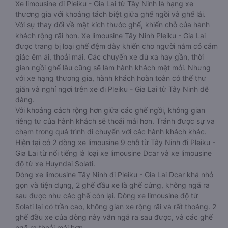
Xe limousine đi Pleiku - Gia Lai từ Tây Ninh là hạng xe
thương gia với khoảng tách biệt giữa ghế ngồi và ghế lái.
Với sự thay đổi về mặt kích thước ghế, khiến chỗ của hành
khách rộng rãi hơn. Xe limousine Tây Ninh Pleiku - Gia Lai
được trang bị loại ghế đệm dày khiến cho người nằm có cảm
giác êm ái, thoải mái. Các chuyến xe dù xa hay gần, thời
gian ngồi ghế lâu cũng sẽ làm hành khách mệt mỏi. Nhưng
với xe hạng thương gia, hành khách hoàn toàn có thể thư
giãn và nghỉ ngơi trên xe đi Pleiku - Gia Lai từ Tây Ninh dễ
dàng.
Với khoảng cách rộng hơn giữa các ghế ngồi, không gian
riêng tư của hành khách sẽ thoải mái hơn. Tránh được sự va
chạm trong quá trình di chuyển với các hành khách khác.
Hiện tại có 2 dòng xe limousine 9 chỗ từ Tây Ninh đi Pleiku -
Gia Lai từ nổi tiếng là loại xe limousine Dcar và xe limousine
độ từ xe Huyndai Solati.
Dòng xe limousine Tây Ninh đi Pleiku - Gia Lai Dcar khá nhỏ
gọn và tiện dụng, 2 ghế đầu xe là ghế cứng, không ngã ra
sau được như các ghế còn lại. Dòng xe limousine độ từ
Solati lại có trần cao, không gian xe rộng rãi và rất thoáng. 2
ghế đầu xe của dòng này vẫn ngã ra sau được, và các ghế
ngã ra thoải mái hơn.