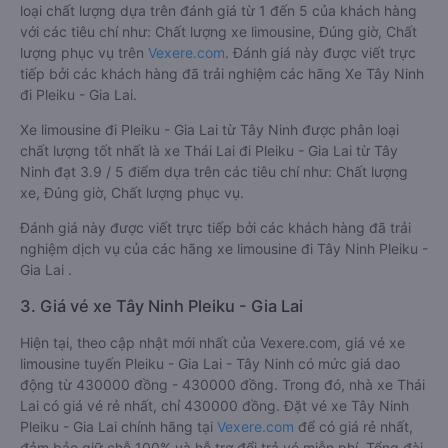
loại chất lượng dựa trên đánh giá từ 1 đến 5 của khách hàng
với các tiêu chí như: Chất lượng xe limousine, Đúng giờ, Chất
lượng phục vụ trên
Vexere.com
. Đánh giá này được viết trực
tiếp bởi các khách hàng đã trải nghiệm các hãng Xe Tây Ninh
đi Pleiku - Gia Lai.
Xe limousine đi Pleiku - Gia Lai từ Tây Ninh được phân loại
chất lượng tốt nhất là xe Thái Lai đi Pleiku - Gia Lai từ Tây
Ninh đạt 3.9 / 5 điểm dựa trên các tiêu chí như: Chất lượng
xe, Đúng giờ, Chất lượng phục vụ.
Đánh giá này được viết trực tiếp bởi các khách hàng đã trải
nghiệm dịch vụ của các hãng xe limousine đi Tây Ninh Pleiku -
Gia Lai .
3. Giá vé xe Tây Ninh Pleiku - Gia Lai
Hiện tại, theo cập nhật mới nhất của Vexere.com, giá vé xe
limousine tuyến Pleiku - Gia Lai - Tây Ninh có mức giá dao
động từ 430000 đồng - 430000 đồng. Trong đó, nhà xe Thái
Lai có giá vé rẻ nhất, chỉ 430000 đồng. Đặt vé xe Tây Ninh
Pleiku - Gia Lai chính hãng tại
Vexere.com
để có giá rẻ nhất,
đảm bảo giữ chỗ 100% và hỗ trợ đổi trả vé miễn phí. Tổng đài