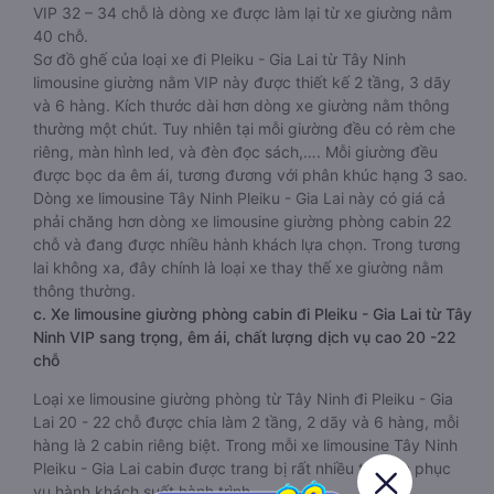
VIP 32 – 34 chỗ là dòng xe được làm lại từ xe giường nằm
40 chỗ.
Sơ đồ ghế của loại xe đi Pleiku - Gia Lai từ Tây Ninh
limousine giường nằm VIP này được thiết kế 2 tầng, 3 dãy
và 6 hàng. Kích thước dài hơn dòng xe giường nằm thông
thường một chút. Tuy nhiên tại mỗi giường đều có rèm che
riêng, màn hình led, và đèn đọc sách,…. Mỗi giường đều
được bọc da êm ái, tương đương với phân khúc hạng 3 sao.
Dòng xe limousine Tây Ninh Pleiku - Gia Lai này có giá cả
phải chăng hơn dòng xe limousine giường phòng cabin 22
chỗ và đang được nhiều hành khách lựa chọn. Trong tương
lai không xa, đây chính là loại xe thay thế xe giường nằm
thông thường.
c. Xe limousine giường phòng cabin đi Pleiku - Gia Lai từ Tây
Ninh VIP sang trọng, êm ái, chất lượng dịch vụ cao 20 -22
chỗ
Loại xe limousine giường phòng từ Tây Ninh đi Pleiku - Gia
Lai 20 - 22 chỗ được chia làm 2 tầng, 2 dãy và 6 hàng, mỗi
hàng là 2 cabin riêng biệt. Trong mỗi xe limousine Tây Ninh
Pleiku - Gia Lai cabin được trang bị rất nhiều tiện ích phục
vụ hành khách suốt hành trình.