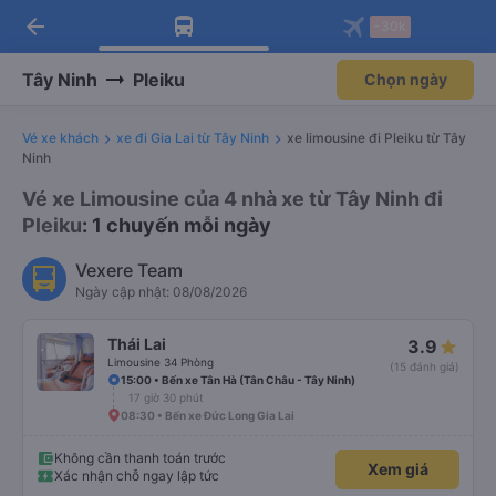
arrow_back
Tải app Vexere ngay!
Tải app Vexere
-30k
Mở app
Mở app
Nhận ưu đãi thành viên độc
-30k/ghế khi đặt vé máy bay qua
quyền
app
Tây Ninh
Pleiku
Chọn ngày
Vé xe khách
xe đi Gia Lai từ Tây Ninh
xe limousine đi Pleiku từ Tây
Ninh
Vé xe Limousine của 4 nhà xe từ Tây Ninh đi
Pleiku
: 1 chuyến mỗi ngày
Vexere Team
Ngày cập nhật: 08/08/2026
Thái Lai
3.9
Limousine 34 Phòng
(15 đánh giá)
15:00 • Bến xe Tân Hà (Tân Châu - Tây Ninh)
17 giờ 30 phút
08:30 • Bến xe Đức Long Gia Lai
Không cần thanh toán trước
Xem giá
Xác nhận chỗ ngay lập tức