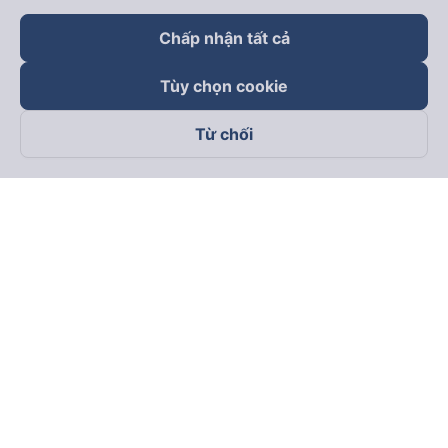
Chấp nhận tất cả
Tùy chọn cookie
Từ chối
Theo dõi chúng tôi trên
Facebook
Tiktok
Youtube
Công ty TNHH Thương Mại Dịch Vụ Vexere
Địa chỉ đăng ký kinh doanh: 8C Chữ Đồng Tử, Phường Tân
Sơn Nhất, TP. Hồ Chí Minh, Việt Nam
Địa chỉ
:
Lầu 2, toà nhà H3 Circo Hoàng Diệu, 384 Hoàng Diệu,
Phường Khánh Hội, TP Hồ Chí Minh, Việt Nam
Tầng 3, toà nhà 101 Láng Hạ, 101 Láng Hạ, Phường Láng, TP.
Hà Nội, Việt Nam
Giấy chứng nhận ĐKKD số 0315133726 do Sở KH và ĐT TP.
Hồ Chí Minh cấp lần đầu ngày 27/6/2018