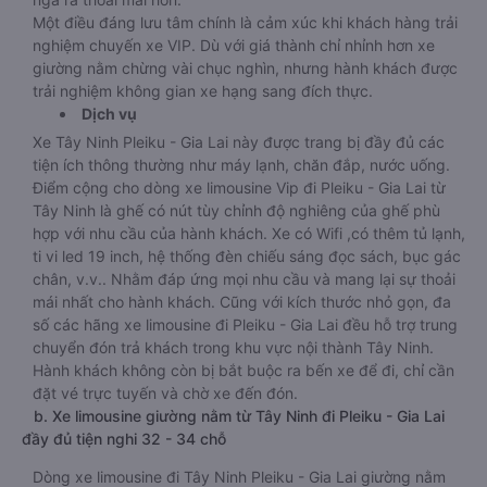
Một điều đáng lưu tâm chính là cảm xúc khi khách hàng trải
nghiệm chuyến xe VIP. Dù với giá thành chỉ nhỉnh hơn xe
giường nằm chừng vài chục nghìn, nhưng hành khách được
trải nghiệm không gian xe hạng sang đích thực.
Dịch vụ
Xe Tây Ninh Pleiku - Gia Lai này được trang bị đầy đủ các
tiện ích thông thường như máy lạnh, chăn đắp, nước uống.
Điểm cộng cho dòng xe limousine Vip đi Pleiku - Gia Lai từ
Tây Ninh là ghế có nút tùy chỉnh độ nghiêng của ghế phù
hợp với nhu cầu của hành khách. Xe có Wifi ,có thêm tủ lạnh,
ti vi led 19 inch, hệ thống đèn chiếu sáng đọc sách, bục gác
chân, v.v.. Nhằm đáp ứng mọi nhu cầu và mang lại sự thoải
mái nhất cho hành khách. Cũng với kích thước nhỏ gọn, đa
số các hãng xe limousine đi Pleiku - Gia Lai đều hỗ trợ trung
chuyển đón trả khách trong khu vực nội thành Tây Ninh.
Hành khách không còn bị bắt buộc ra bến xe để đi, chỉ cần
đặt vé trực tuyến và chờ xe đến đón.
b. Xe limousine giường nằm từ Tây Ninh đi Pleiku - Gia Lai
đầy đủ tiện nghi 32 - 34 chỗ
Dòng xe limousine đi Tây Ninh Pleiku - Gia Lai giường nằm