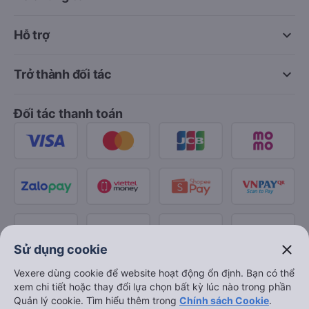
keyboard_arrow_down
Hỗ trợ
keyboard_arrow_down
Trở thành đối tác
Đối tác thanh toán
close
Sử dụng cookie
Vexere dùng cookie để website hoạt động ổn định. Bạn có thể
xem chi tiết hoặc thay đổi lựa chọn bất kỳ lúc nào trong phần
Quản lý cookie. Tìm hiểu thêm trong
Chính sách Cookie
.