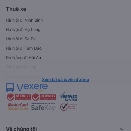
Thuê xe
Hà Nội đi Ninh Bình
Hà Nội đi Hạ Long
Hà Nội đi Sa Pa
Hà Nội đi Tam Đảo
Đà Nẵng đi Hội An
Đà Nẵng đi Huế
Hải Phòng đi Hà Nội
Xem tất cả tuyến đường
keyboard_arrow_down
Về chúng tôi