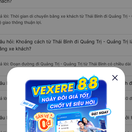
hách?
rả lời: Thời gian di chuyển bằng xe khách từ Thái Bình đi Quảng Trị 
 giao thông thuận lợi.
âu hỏi: Khoảng cách từ Thái Bình đi Quảng Trị - Quảng Trị 
ằng xe khách?
rả lời: Đoạn đường đi Quảng Trị - Quảng Trị từ Thái Bình có chiều d
âu hỏi: Mỗi ngày có bao nhiêu chuyến xe khách Thái Bình đi
rả lời: Trung bình mỗi ngày có khoảng 2 chuyến xe bắt đầu từ 5:30 
âu hỏi: Nhà xe đi Thái Bình Quảng Trị - Quảng Trị nào khởi