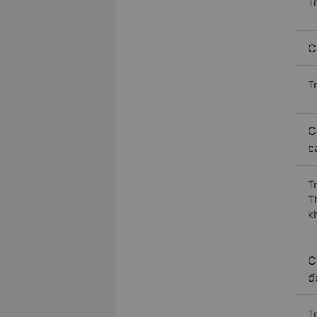
T
C
T
C
c
T
T
k
C
đ
T