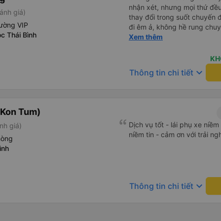
nhận xét, nhưng mọi thứ đều 
ánh giá)
thay đổi trong suốt chuyến đ
ường VIP
đi êm ả, không hề rung chuy
c Thái Bình
để đi vệ sinh và dừng lại để
Xem thêm
thể hơi ngắn đối với những 
không phải là vấn đề lớn. Chú
KH
keyboard_arrow_down
Thông tin chi tiết
(Kon Tum)
Dịch vụ tốt - lái phụ xe niề
nh giá)
niềm tin - cảm ơn với trải n
hòng
ình
keyboard_arrow_down
Thông tin chi tiết