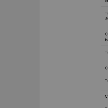
k
T
độ
C
b
T
C
T
C