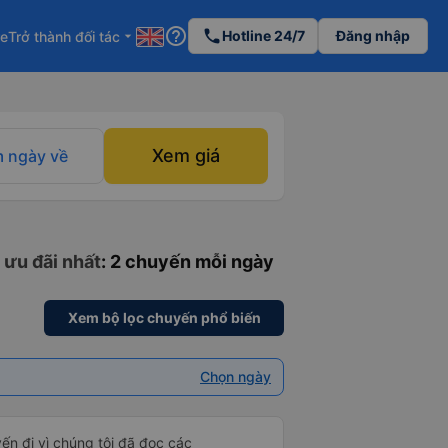
help_outline
phone
Hotline 24/7
Đăng nhập
re
Trở thành đối tác
arrow_drop_down
Xem giá
 ngày về
 ưu đãi nhất
: 2 chuyến mỗi ngày
Xem bộ lọc chuyến phổ biến
Chọn ngày
yến đi vì chúng tôi đã đọc các