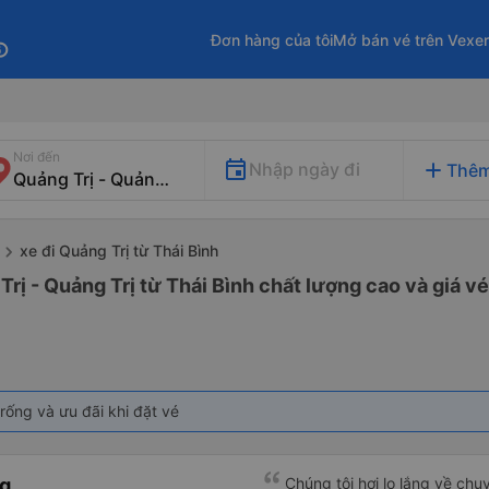
Đơn hàng của tôi
Mở bán vé trên Vexe
fo
Nơi đến
add
Nhập ngày đi
Thêm
xe đi Quảng Trị từ Thái Bình
rị - Quảng Trị từ Thái Bình chất lượng cao và giá vé
rống và ưu đãi khi đặt vé
ng
Chúng tôi hơi lo lắng về chu