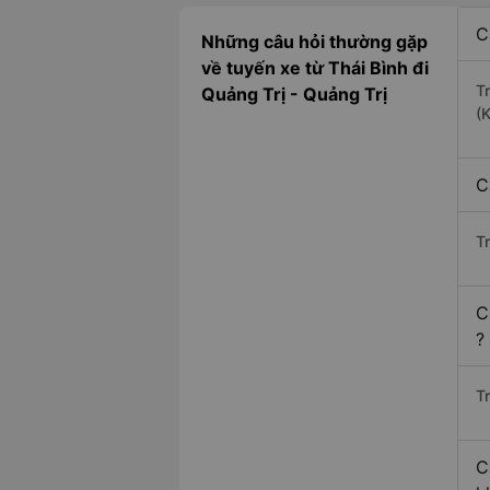
C
Những câu hỏi thường gặp
về tuyến xe từ Thái Bình đi
T
Quảng Trị - Quảng Trị
(
C
T
C
?
Tr
C