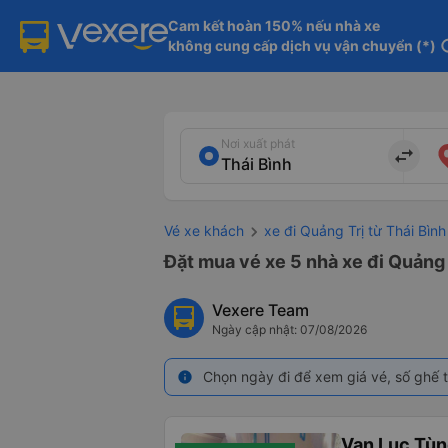
Cam kết hoàn 150% nếu nhà xe

không cung cấp dịch vụ vận chuyển (*)
in
Nơi xuất phát
import_export
Vé xe khách
xe đi Quảng Trị từ Thái Bình
Đặt mua vé xe 5 nhà xe đi Quảng T
Vexere Team
Ngày cập nhật: 07/08/2026
Chọn ngày đi để xem giá vé, số ghế t
info
Vạn Lục Tù