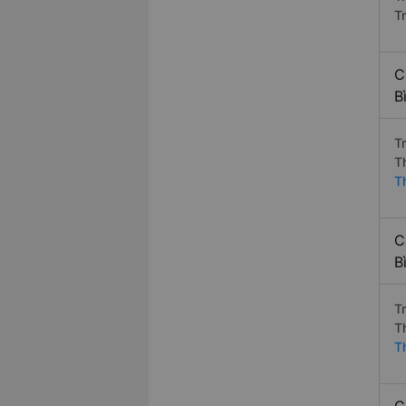
Tr
C
B
T
T
T
C
B
T
T
T