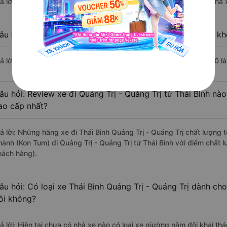
rả lời: Chuyến xe có giờ xuất phát sớm nhất vào lúc 5:30 là của nhà
âu hỏi: Nhà xe đi Quảng Trị - Quảng Trị từ Thái Bình nào kh
rả lời: Chuyến xe có giờ xuất phát trễ (muộn) nhất là vào lúc 16:30 
âu hỏi: Review xe đi Quảng Trị - Quảng Trị từ Thái Bình nào
ao cấp nhất?
rả lời: Những hãng xe đi Thái Bình Quảng Trị - Quảng Trị chất lượng 
hành (Kon Tum) đi Quảng Trị - Quảng Trị từ Thái Bình với điểm chất 
hách hàng).
âu hỏi: Có loại xe Thái Bình Quảng Trị - Quảng Trị dành ch
ôi không?
rả lời: Hiện tại chưa có nhà xe nào có loại xe giường nằm đôi khai th