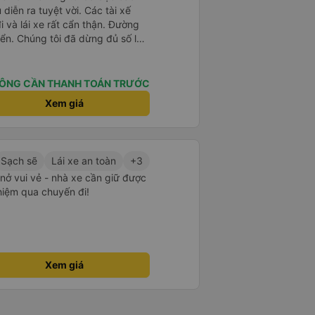
diễn ra tuyệt vời. Các tài xế
i và lái xe rất cẩn thận. Đường
ển. Chúng tôi đã dừng đủ số lần
 ăn tối. Nhìn chung, ghế ngồi có
người cao trên 180 cm nhưng đó
ng tôi rất thích chuyến đi.
ÔNG CẦN THANH TOÁN TRƯỚC
Xem giá
Sạch sẽ
Lái xe an toàn
+3
m nở vui vẻ - nhà xe cần giữ được
ghiệm qua chuyến đi!
Xem giá