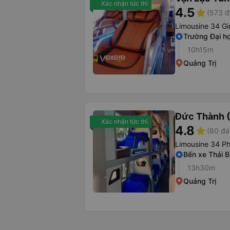
Xác nhận tức thì
4.5
star
(573 đ
Limousine 34 Gi
Trường Đại họ
10h15m
Quảng Trị
Đức Thành 
Xác nhận tức thì
4.8
star
(80 đá
Limousine 34 P
Bến xe Thái B
13h30m
Quảng Trị