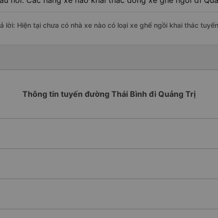
âu hỏi: Các hãng xe nào khai thác dòng xe ghế ngồi đi Quản
ả lời: Hiện tại chưa có nhà xe nào có loại xe ghế ngồi khai thác tuyế
Thông tin tuyến đường Thái Bình đi Quảng Trị