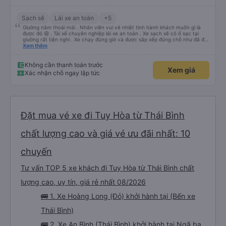
Sạch sẽ
Lái xe an toàn
+5
Giường nằm thoải mái . Nhân viên vui vẻ nhiệt tình hành khách muốn gì là
được đó 😆 . Tài xế chuyên nghiệp lái xe an toàn . Xe sạch sẽ có ổ sạc tại
giường rất tiện nghi . Xe chạy đúng giờ và được sắp xếp đúng chỗ như đã đặt
. Điểm 10 cho hoàng long đỏ 👍
Xem thêm
Không cần thanh toán trước
Xem giá
Xác nhận chỗ ngay lập tức
Đặt mua vé xe đi Tuy Hòa từ Thái Bình
chất lượng cao và giá vé ưu đãi nhất: 10
chuyến
Tư vấn TOP 5 xe khách đi Tuy Hòa từ Thái Bình chất
lượng cao, uy tín, giá rẻ nhất 08/2026
🚌 1. Xe Hoàng Long (Đỏ) khởi hành tại (Bến xe
Thái Bình)
🚌 2. Xe An Bình (Thái Bình) khởi hành tại Ngã ba