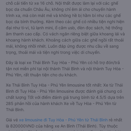
chỗ cải tiến từ xe 16 chỗ. Nội thất được làm lại với các ghế
bọc da chuẩn Châu Âu, không chỉ êm ái cho chuyến hành
trình xa, mà còn mát mẻ và không hề bị hầm bí như các ghế
bọc da bình thường. Kèm theo các ghế có nhiều tiện nghi hiện
đại như ti-vi, tủ lạnh mini, ổ cắm usb, đèn đọc sách, hệ thống
âm thanh cao cấp. Có vách ngăn riêng biệt giữa khoang lái và
khoang hành khách. Khoảng cách giữa các ghế ngồi rất thoải
mái, không nhồi nhét. Luôn đáp ứng được nhu cầu về sang
trọng, thoải mái và tiện nghi trong việc di chuyển.
Đây là loại xe Thái Bình Tuy Hòa - Phú Yên có hỗ trợ đón/trả
tận nơi miễn phí tại nội thành Thái Bình và nội thành Tuy Hòa -
Phú Yên, rất thuận tiện cho du khách.
Xe Thái Bình Tuy Hòa - Phú Yên limousine tốt nhất: Xe từ Thái
Bình đi Tuy Hòa - Phú Yên limousine được đánh giá chung có
chất lượng Tốt với điểm đánh giá trung bình từ 4.5/5 dựa trên
285 phản hồi của hành khách Xe về Tuy Hòa - Phú Yên từ
Thái Bình.
Giá vé
xe limousine đi Tuy Hòa - Phú Yên từ Thái Bình
rẻ nhất
là 820000VND của hãng xe An Bình (Thái Bình). Tùy thuộc