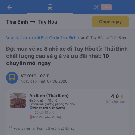
arrow_back
Tải app Vexere ngay!
Tải app Vexere
-30k
Mở app
Mở app
Nhận ưu đãi thành viên độc
-30k/ghế khi đặt vé máy bay qua
quyền
app
Thái Bình
Tuy Hòa
Chọn ngày
Vé xe khách
xe đi Phú Yên từ Thái Bình
xe đi Tuy Hòa từ Thái Bình
Đặt mua vé xe 8 nhà xe đi Tuy Hòa từ Thái Bình
chất lượng cao và giá vé ưu đãi nhất
: 10
chuyến mỗi ngày
Vexere Team
Ngày cập nhật: 07/08/2026
An Bình (Thái Bình)
4.6
Giường nằm 40 chỗ
(87 đánh giá)
Limousine giường phòng 22 chỗ
Văn phòng Kiến Xương
22 giờ 10 phút
Phú Yên (dọc QL1A)
Xe chạy êm, an toàn. Lái xe ứng xử lịch sự