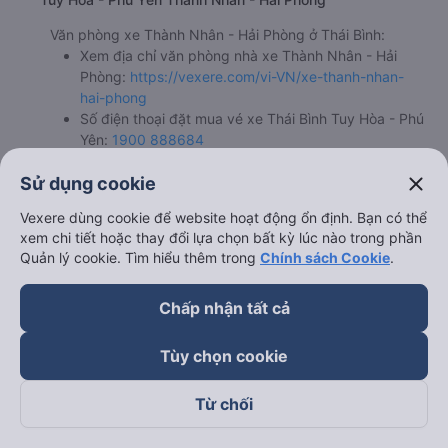
Văn phòng xe Thành Nhân - Hải Phòng ở Thái Bình:
Xem địa chỉ văn phòng nhà xe Thành Nhân - Hải
Phòng:
https://vexere.com/vi-VN/xe-thanh-nhan-
hai-phong
Số điện thoại đặt mua vé xe Thái Bình Tuy Hòa - Phú
Yên:
1900 888684
close
Sử dụng cookie
Vexere dùng cookie để website hoạt động ổn định. Bạn có thể
xem chi tiết hoặc thay đổi lựa chọn bất kỳ lúc nào trong phần
Bảng tổng hợp thông ti
Quản lý cookie. Tìm hiểu thêm trong
Chính sách Cookie
.
Chấp nhận tất cả
Tùy chọn cookie
Từ chối
Giờ
Nhà xe
Điểm đi
chạy