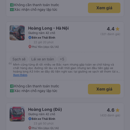
Không cần thanh toán trước
Xem giá
Xác nhận chỗ ngay lập tức
Hoàng Long - Hà Nội
4.4
Giường nằm 42 chỗ
(321 đánh giá)
Bến xe Thái Bình
22 giờ 20 phút
Phú Yên (dọc QL1A)
Sạch sẽ
Lái xe an toàn
+5
Mình cũng từng đi rất nhiều xe Bắc nam nhưng gặp toàn xe chở hàng và
chất hàng dọc đường rất lâu và mất thời gian nhưng lan đầu tiên gặp xe
hoàng long A3 trên xe đây đủ tiện nghi sac tại giường xe sạch sẽ thơm tài xế
lo xe thoải mái vui tính sẽ con ung hô nhe
Xem thêm
Không cần thanh toán trước
Xem giá
Xác nhận chỗ ngay lập tức
Hoàng Long (Đỏ)
4.6
Giường nằm 42 chỗ
(433 đánh giá)
Bến xe Thái Bình
23 giờ 50 phút
Phú Yên (dọc QL1A)