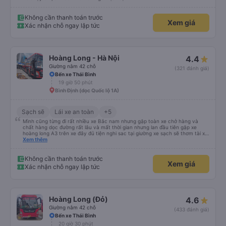
Không cần thanh toán trước
Xem giá
Xác nhận chỗ ngay lập tức
Hoàng Long - Hà Nội
4.4
Giường nằm 42 chỗ
(321 đánh giá)
Bến xe Thái Bình
19 giờ 50 phút
Bình Định (dọc Quốc lộ 1A)
Sạch sẽ
Lái xe an toàn
+5
Mình cũng từng đi rất nhiều xe Bắc nam nhưng gặp toàn xe chở hàng và
chất hàng dọc đường rất lâu và mất thời gian nhưng lan đầu tiên gặp xe
hoàng long A3 trên xe đây đủ tiện nghi sac tại giường xe sạch sẽ thơm tài xế
lo xe thoải mái vui tính sẽ con ung hô nhe
Xem thêm
Không cần thanh toán trước
Xem giá
Xác nhận chỗ ngay lập tức
Hoàng Long (Đỏ)
4.6
Giường nằm 42 chỗ
(433 đánh giá)
Bến xe Thái Bình
20 giờ 30 phút