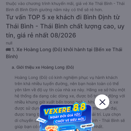
thuộc vào chương trình khuyến mãi, giá vé Xe Thái Bình - Thái
Bình đi Bình Định giường nằm này có thể sẽ rẻ hơn.
Tư vấn TOP 5 xe khách đi Bình Định từ
Thái Bình - Thái Bình chất lượng cao, uy
tín, giá rẻ nhất 08/2026
null
🚌 1. Xe Hoàng Long (Đỏ) khởi hành tại (Bến xe Thái
Bình)
a. Giới thiệu xe Hoàng Long (Đỏ)
Hoàng Long (Đỏ) có kinh nghiệm phục vụ hành khách
trên khá nhiều tuyến đường, nên bạn hoàn toàn có thể
yên tâm về độ uy tín của nhà xe này. Hãng xe sở hữu một
hệ thống đa dạng các dòng xe, được bố trí hoạt động với
nhiều khung giờ xuất bến trong ngày. Những chiếc xe
được sử dụng hầu hết đều là xe mới, nội thất hiện đại,
được trang bị đầy đủ các phương tiện giải trí. Lựa chọn
di chuyển cùng xe đi Bình Định từ Thái Bình - Thái Bình sẽ
giúp bạn có những trải nghiệm đáng nhớ nhất.