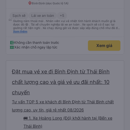
Bình Định (dọc Quốc lộ 1A)
Sạch sẽ
Lái xe an toàn
+5
Giường nằm thoải mái . Nhân viên vui vẻ nhiệt tình hành khách muốn gì là
được đó 😆 . Tài xế chuyên nghiệp lái xe an toàn . Xe sạch sẽ có ổ sạc tại
giường rất tiện nghi . Xe chạy đúng giờ và được sắp xếp đúng chỗ như đã đặt
. Điểm 10 cho hoàng long đỏ 👍
Xem thêm
Không cần thanh toán trước
Xem giá
Xác nhận chỗ ngay lập tức
Đặt mua vé xe đi Bình Định từ Thái Bình
chất lượng cao và giá vé ưu đãi nhất: 10
chuyến
Tư vấn TOP 5 xe khách đi Bình Định từ Thái Bình chất
lượng cao, uy tín, giá rẻ nhất 08/2026
🚌 1. Xe Hoàng Long (Đỏ) khởi hành tại (Bến xe
Thái Bình)