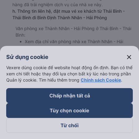
hàng đã trải nghiệm dịch vụ của nhà xe này.
h. Thông tin liên hệ, đặt mua vé xe khách từ Thái Bình -
Thái Bình đi Bình Định Thành Nhân - Hải Phòng
Văn phòng xe Thành Nhân - Hải Phòng ở Thái Bình - Thái
Bình:
Xem địa chỉ văn phòng nhà xe Thành Nhân - Hải
Phòng:
https://vexere.com/vi-VN/xe-thanh-nhan-
hai-phong
close
Sử dụng cookie
Số điện thoại đặt mua vé xe Thái Bình - Thái Bình
Bình Định:
1900 888684
Vexere dùng cookie để website hoạt động ổn định. Bạn có thể
xem chi tiết hoặc thay đổi lựa chọn bất kỳ lúc nào trong phần
Quản lý cookie. Tìm hiểu thêm trong
Chính sách Cookie
.
Chấp nhận tất cả
Bảng tổng hợp thông tin
Tùy chọn cookie
Từ chối