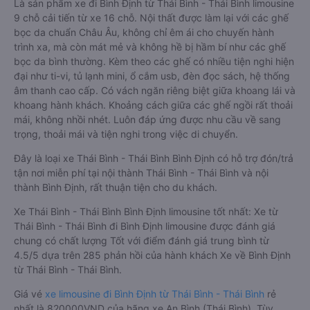
Là sản phẩm xe đi Bình Định từ Thái Bình - Thái Bình limousine
9 chỗ cải tiến từ xe 16 chỗ. Nội thất được làm lại với các ghế
bọc da chuẩn Châu Âu, không chỉ êm ái cho chuyến hành
trình xa, mà còn mát mẻ và không hề bị hầm bí như các ghế
bọc da bình thường. Kèm theo các ghế có nhiều tiện nghi hiện
đại như ti-vi, tủ lạnh mini, ổ cắm usb, đèn đọc sách, hệ thống
âm thanh cao cấp. Có vách ngăn riêng biệt giữa khoang lái và
khoang hành khách. Khoảng cách giữa các ghế ngồi rất thoải
mái, không nhồi nhét. Luôn đáp ứng được nhu cầu về sang
trọng, thoải mái và tiện nghi trong việc di chuyển.
Đây là loại xe Thái Bình - Thái Bình Bình Định có hỗ trợ đón/trả
tận nơi miễn phí tại nội thành Thái Bình - Thái Bình và nội
thành Bình Định, rất thuận tiện cho du khách.
Xe Thái Bình - Thái Bình Bình Định limousine tốt nhất: Xe từ
Thái Bình - Thái Bình đi Bình Định limousine được đánh giá
chung có chất lượng Tốt với điểm đánh giá trung bình từ
4.5/5 dựa trên 285 phản hồi của hành khách Xe về Bình Định
từ Thái Bình - Thái Bình.
Giá vé
xe limousine đi Bình Định từ Thái Bình - Thái Bình
rẻ
nhất là 820000VND của hãng xe An Bình (Thái Bình). Tùy