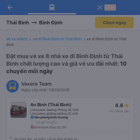
arrow_back
Tải app Vexere ngay!
Tải app Vexere
-30k
Mở app
Mở app
Nhận ưu đãi thành viên độc
-30k/ghế khi đặt vé máy bay qua
quyền
app
Thái Bình
Bình Định
Chọn ngày
Vé xe khách
xe đi Bình Định từ Thái Bình
xe đi Bình Định từ Thái
Bình
Đặt mua vé xe 8 nhà xe đi Bình Định từ Thái
Bình chất lượng cao và giá vé ưu đãi nhất
: 10
chuyến mỗi ngày
Vexere Team
Ngày cập nhật: 08/08/2026
An Bình (Thái Bình)
4.6
Limousine Giường Phòng 32 Chỗ
(87 đánh giá)
Limousine giường phòng 22 chỗ
Văn phòng Kiến Xương
20 giờ 10 phút
Bình Định (Dọc QL1A)
Xe chạy êm, an toàn. Lái xe ứng xử lịch sự