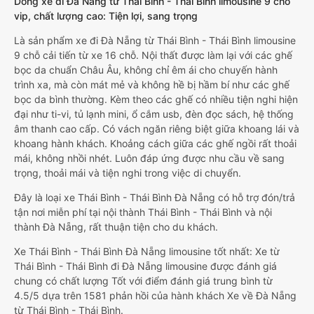
Dòng xe đi Đà Nẵng từ Thái Bình - Thái Bình limousine 9 chỗ
vip, chất lượng cao: Tiện lợi, sang trọng
Là sản phẩm xe đi Đà Nẵng từ Thái Bình - Thái Bình limousine
9 chỗ cải tiến từ xe 16 chỗ. Nội thất được làm lại với các ghế
bọc da chuẩn Châu Âu, không chỉ êm ái cho chuyến hành
trình xa, mà còn mát mẻ và không hề bị hầm bí như các ghế
bọc da bình thường. Kèm theo các ghế có nhiều tiện nghi hiện
đại như ti-vi, tủ lạnh mini, ổ cắm usb, đèn đọc sách, hệ thống
âm thanh cao cấp. Có vách ngăn riêng biệt giữa khoang lái và
khoang hành khách. Khoảng cách giữa các ghế ngồi rất thoải
mái, không nhồi nhét. Luôn đáp ứng được nhu cầu về sang
trọng, thoải mái và tiện nghi trong việc di chuyển.
Đây là loại xe Thái Bình - Thái Bình Đà Nẵng có hỗ trợ đón/trả
tận nơi miễn phí tại nội thành Thái Bình - Thái Bình và nội
thành Đà Nẵng, rất thuận tiện cho du khách.
Xe Thái Bình - Thái Bình Đà Nẵng limousine tốt nhất: Xe từ
Thái Bình - Thái Bình đi Đà Nẵng limousine được đánh giá
chung có chất lượng Tốt với điểm đánh giá trung bình từ
4.5/5 dựa trên 1581 phản hồi của hành khách Xe về Đà Nẵng
từ Thái Bình - Thái Bình.