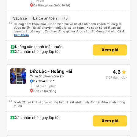
14 giờ
Đà Nẵng (dọc Quốc lộ 1A)
Sạch sẽ
Lái xe an toàn
+5
Giường nằm thoải mái . Nhân viên vui vẻ nhiệt tình hành khách muốn gì là
được đó 😆 . Tài xế chuyên nghiệp lái xe an toàn . Xe sạch sẽ có ổ sạc tại
giường rất tiện nghi . Xe chạy đúng giờ và được sắp xếp đúng chỗ như đã đặt
. Điểm 10 cho hoàng long đỏ 👍
Xem thêm
Không cần thanh toán trước
Xem giá
Xác nhận chỗ ngay lập tức
Đức Lộc - Hoàng Hải
4.6
Cabin 34 phòng đơn (*)
(107 đánh giá)
BX Thái Bình *
14 giờ 15 phút
Bến xe Đà Nẵng
Mình đặt vé khá sát giờ nhưng bác tài rất nhiệt tình đón tại điểm mình mong
muốn
Xác nhận chỗ ngay lập tức
Xem giá