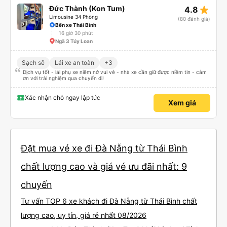
star_rate
Đức Thành (Kon Tum)
4.8
Limousine 34 Phòng
(80 đánh giá)
Bến xe Thái Bình
16 giờ 30 phút
Ngã 3 Túy Loan
Sạch sẽ
Lái xe an toàn
+3
Dịch vụ tốt - lái phụ xe niềm nở vui vẻ - nhà xe cần giữ được niềm tin - cảm
ơn với trải nghiệm qua chuyến đi!
Xác nhận chỗ ngay lập tức
Xem giá
Đặt mua vé xe đi Đà Nẵng từ Thái Bình
chất lượng cao và giá vé ưu đãi nhất: 9
chuyến
Tư vấn TOP 6 xe khách đi Đà Nẵng từ Thái Bình chất
lượng cao, uy tín, giá rẻ nhất 08/2026