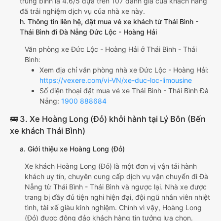
trung bình là 4.6/5 dựa trên 107 đánh giá của khách hàng
đã trải nghiệm dịch vụ của nhà xe này.
h. Thông tin liên hệ, đặt mua vé xe khách từ Thái Bình -
Thái Bình đi Đà Nẵng Đức Lộc - Hoàng Hải
Văn phòng xe Đức Lộc - Hoàng Hải ở Thái Bình - Thái
Bình:
Xem địa chỉ văn phòng nhà xe Đức Lộc - Hoàng Hải:
https://vexere.com/vi-VN/xe-duc-loc-limousine
Số điện thoại đặt mua vé xe Thái Bình - Thái Bình Đà
Nẵng:
1900 888684
🚌 3. Xe Hoàng Long (Đỏ) khởi hành tại Lý Bôn (Bến
xe khách Thái Bình)
a. Giới thiệu xe Hoàng Long (Đỏ)
Xe khách Hoàng Long (Đỏ) là một đơn vị vận tải hành
khách uy tín, chuyên cung cấp dịch vụ vận chuyển đi Đà
Nẵng từ Thái Bình - Thái Bình và ngược lại. Nhà xe được
trang bị đầy đủ tiện nghi hiện đại, đội ngũ nhân viên nhiệt
tình, tài xế giàu kinh nghiệm. Chính vì vậy, Hoàng Long
(Đỏ) được đông đảo khách hàng tin tưởng lựa chọn.