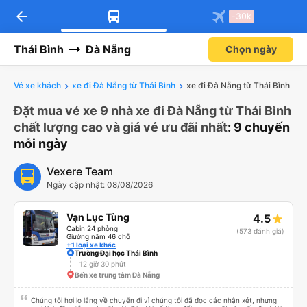
arrow_back
-30k
Thái Bình
Đà Nẵng
Chọn ngày
Vé xe khách
xe đi Đà Nẵng từ Thái Bình
xe đi Đà Nẵng từ Thái Bình
Đặt mua vé xe 9 nhà xe đi Đà Nẵng từ Thái Bình
chất lượng cao và giá vé ưu đãi nhất
: 9 chuyến
mỗi ngày
Vexere Team
Ngày cập nhật: 08/08/2026
Vạn Lục Tùng
4.5
Cabin 24 phòng
(573 đánh giá)
Giường nằm 46 chỗ
+1 loại xe khác
Trường Đại học Thái Bình
12 giờ 30 phút
Bến xe trung tâm Đà Nẵng
Chúng tôi hơi lo lắng về chuyến đi vì chúng tôi đã đọc các nhận xét, nhưng