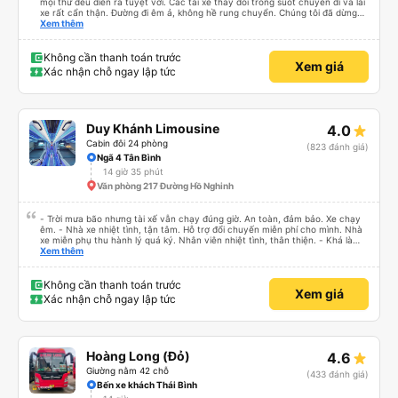
mọi thứ đều diễn ra tuyệt vời. Các tài xế thay đổi trong suốt chuyến đi và lái
xe rất cẩn thận. Đường đi êm ả, không hề rung chuyển. Chúng tôi đã dừng
đủ số lần để đi vệ sinh và dừng lại để ăn tối. Nhìn chung, ghế ngồi có thể hơi
Xem thêm
ngắn đối với những người cao trên 180 cm nhưng đó không phải là vấn đề
lớn. Chúng tôi rất thích chuyến đi.
Không cần thanh toán trước
Xem giá
Xác nhận chỗ ngay lập tức
Duy Khánh Limousine
4.0
Cabin đôi 24 phòng
(823 đánh giá)
Ngã 4 Tân Bình
14 giờ 35 phút
Văn phòng 217 Đường Hồ Nghinh
- Trời mưa bão nhưng tài xế vẫn chạy đúng giờ. An toàn, đảm bảo. Xe chạy
êm. - Nhà xe nhiệt tình, tận tâm. Hỗ trợ đổi chuyến miễn phí cho mình. Nhà
xe miễn phụ thu hành lý quá ký. Nhân viên nhiệt tình, thân thiện. - Khá là
thích tài xế. Lái xe an toàn. Chu đáo, thân thiện, nhiệt tình. - Xe ngồi thoải
Xem thêm
mái, có massage, có ổ cắm sạc. - Giữa trời mưa bão, mình vẫn kịp giờ
check-in sân bay nên cho 5 sao.
Không cần thanh toán trước
Xem giá
Xác nhận chỗ ngay lập tức
Hoàng Long (Đỏ)
4.6
Giường nằm 42 chỗ
(433 đánh giá)
Bến xe khách Thái Bình