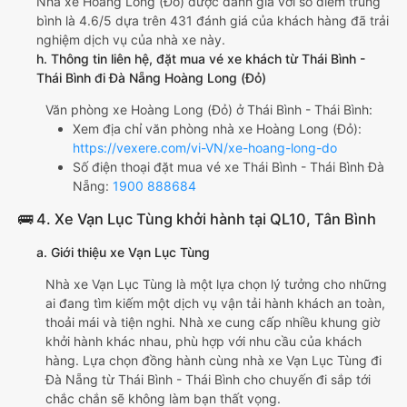
Nhà xe Hoàng Long (Đỏ) được đánh giá với số điểm trung
bình là 4.6/5 dựa trên 431 đánh giá của khách hàng đã trải
nghiệm dịch vụ của nhà xe này.
h. Thông tin liên hệ, đặt mua vé xe khách từ Thái Bình -
Thái Bình đi Đà Nẵng Hoàng Long (Đỏ)
Văn phòng xe Hoàng Long (Đỏ) ở Thái Bình - Thái Bình:
Xem địa chỉ văn phòng nhà xe Hoàng Long (Đỏ):
https://vexere.com/vi-VN/xe-hoang-long-do
Số điện thoại đặt mua vé xe Thái Bình - Thái Bình Đà
Nẵng:
1900 888684
🚌 4. Xe Vạn Lục Tùng khởi hành tại QL10, Tân Bình
a. Giới thiệu xe Vạn Lục Tùng
Nhà xe Vạn Lục Tùng là một lựa chọn lý tưởng cho những
ai đang tìm kiếm một dịch vụ vận tải hành khách an toàn,
thoải mái và tiện nghi. Nhà xe cung cấp nhiều khung giờ
khởi hành khác nhau, phù hợp với nhu cầu của khách
hàng. Lựa chọn đồng hành cùng nhà xe Vạn Lục Tùng đi
Đà Nẵng từ Thái Bình - Thái Bình cho chuyến đi sắp tới
chắc chắn sẽ không làm bạn thất vọng.