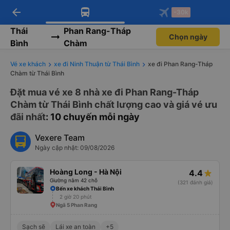
arrow_back
Tải app Vexere ngay!
Tải app Vexere
-30k
Mở app
Mở app
Nhận ưu đãi thành viên độc
-30k/ghế khi đặt vé máy bay qua
quyền
app
Thái
Phan Rang-Tháp
Chọn ngày
Bình
Chàm
Vé xe khách
xe đi Ninh Thuận từ Thái Bình
xe đi Phan Rang-Tháp
Chàm từ Thái Bình
Đặt mua vé xe 8 nhà xe đi Phan Rang-Tháp
Chàm từ Thái Bình chất lượng cao và giá vé ưu
đãi nhất
: 10 chuyến mỗi ngày
Vexere Team
Ngày cập nhật: 09/08/2026
Hoàng Long - Hà Nội
4.4
Giường nằm 42 chỗ
(321 đánh giá)
Bến xe khách Thái Bình
2 giờ 20 phút
Ngã 5 Phan Rang
Sạch sẽ
Lái xe an toàn
+5