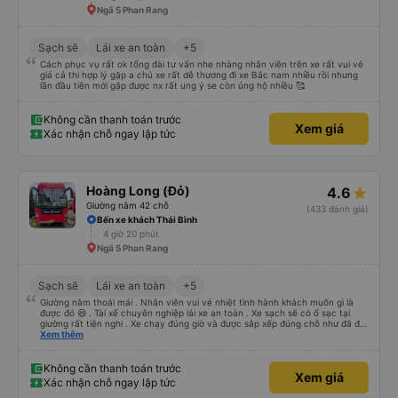
Ngã 5 Phan Rang
Sạch sẽ
Lái xe an toàn
+5
Cách phục vụ rất ok tổng đài tư vấn nhe nhàng nhân viên trên xe rất vui vẻ
giá cả thi hợp lý gặp a chủ xe rất dễ thương đi xe Bắc nam nhiều rồi nhưng
lần đầu tiên mới gặp được nx rất ung ý se còn ủng hộ nhiều 🥰
Không cần thanh toán trước
Xem giá
Xác nhận chỗ ngay lập tức
Hoàng Long (Đỏ)
4.6
Giường nằm 42 chỗ
(433 đánh giá)
Bến xe khách Thái Bình
4 giờ 20 phút
Ngã 5 Phan Rang
Sạch sẽ
Lái xe an toàn
+5
Giường nằm thoải mái . Nhân viên vui vẻ nhiệt tình hành khách muốn gì là
được đó 😆 . Tài xế chuyên nghiệp lái xe an toàn . Xe sạch sẽ có ổ sạc tại
giường rất tiện nghi . Xe chạy đúng giờ và được sắp xếp đúng chỗ như đã đặt
. Điểm 10 cho hoàng long đỏ 👍
Xem thêm
Không cần thanh toán trước
Xem giá
Xác nhận chỗ ngay lập tức