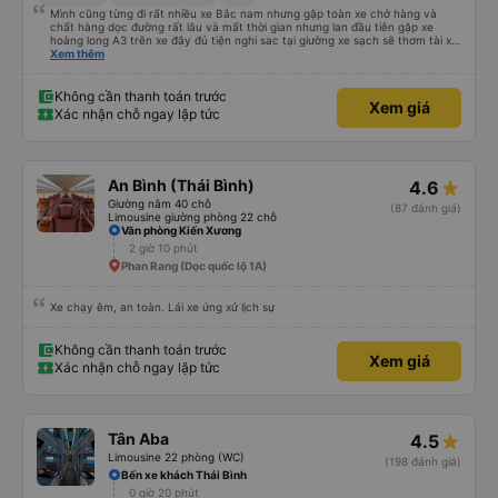
Mình cũng từng đi rất nhiều xe Bắc nam nhưng gặp toàn xe chở hàng và
chất hàng dọc đường rất lâu và mất thời gian nhưng lan đầu tiên gặp xe
hoàng long A3 trên xe đây đủ tiện nghi sac tại giường xe sạch sẽ thơm tài xế
lo xe thoải mái vui tính sẽ con ung hô nhe
Xem thêm
Không cần thanh toán trước
Xem giá
Xác nhận chỗ ngay lập tức
An Bình (Thái Bình)
4.6
Giường nằm 40 chỗ
(87 đánh giá)
Limousine giường phòng 22 chỗ
Văn phòng Kiến Xương
2 giờ 10 phút
Phan Rang (Dọc quốc lộ 1A)
Xe chạy êm, an toàn. Lái xe ứng xử lịch sự
Không cần thanh toán trước
Xem giá
Xác nhận chỗ ngay lập tức
Tân Aba
4.5
Limousine 22 phòng (WC)
(198 đánh giá)
Bến xe khách Thái Bình
0 giờ 20 phút