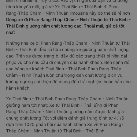
Bình (Thái Bình). Tùy thuộc vào vị trí ngồi của bạn và chương
trình khuyến mãi, giá vé Xe Thái Bình - Thái Bình đi Phan
Rang-Tháp Chàm - Ninh Thuận limousine này có thể sẽ rẻ hơn
Dòng xe đi Phan Rang-Tháp Chàm - Ninh Thuận từ Thái Bình -
Thái Bình giường nằm chất lượng cao: Thoải mái, giá cả tốt
nhất
Những nhà xe đi Phan Rang-Tháp Chàm - Ninh Thuận từ Thái
Bình - Thái Bình đều sở hữu những xe giường nằm chất lượng
cao. Trên xe được trang bị đầy đủ các trang thiết bị hiện đại
phục vụ cho nhu cầu di chuyển của hành khách. Bên cạnh đó,
các hãng xe khách Thái Bình - Thái Bình Phan Rang-Tháp
Chàm - Ninh Thuận luôn chú trọng đến chất lượng dịch vụ,
không ngừng cải thiện để mang đến trải nghiệm hoàn hảo cho
hành khách.
Xe Thái Bình - Thái Bình Phan Rang-Tháp Chàm - Ninh Thuận
giường nằm tốt nhất: Xe từ Thái Bình - Thái Bình đi Phan
Rang-Tháp Chàm - Ninh Thuận giường nằm được đánh giá
chung chất lượng Tốt với điểm đánh giá trung bình từ 4.1/5
dựa trên 1070 phản hồi của hành khách Xe về Phan Rang-
Tháp Chàm - Ninh Thuận từ Thái Bình - Thái Bình.