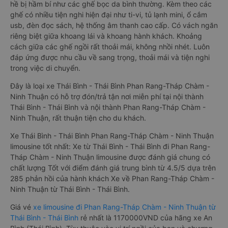
hề bị hầm bí như các ghế bọc da bình thường. Kèm theo các
ghế có nhiều tiện nghi hiện đại như ti-vi, tủ lạnh mini, ổ cắm
usb, đèn đọc sách, hệ thống âm thanh cao cấp. Có vách ngăn
riêng biệt giữa khoang lái và khoang hành khách. Khoảng
cách giữa các ghế ngồi rất thoải mái, không nhồi nhét. Luôn
đáp ứng được nhu cầu về sang trọng, thoải mái và tiện nghi
trong việc di chuyển.
Đây là loại xe Thái Bình - Thái Bình Phan Rang-Tháp Chàm -
Ninh Thuận có hỗ trợ đón/trả tận nơi miễn phí tại nội thành
Thái Bình - Thái Bình và nội thành Phan Rang-Tháp Chàm -
Ninh Thuận, rất thuận tiện cho du khách.
Xe Thái Bình - Thái Bình Phan Rang-Tháp Chàm - Ninh Thuận
limousine tốt nhất: Xe từ Thái Bình - Thái Bình đi Phan Rang-
Tháp Chàm - Ninh Thuận limousine được đánh giá chung có
chất lượng Tốt với điểm đánh giá trung bình từ 4.5/5 dựa trên
285 phản hồi của hành khách Xe về Phan Rang-Tháp Chàm -
Ninh Thuận từ Thái Bình - Thái Bình.
Giá vé
xe limousine đi Phan Rang-Tháp Chàm - Ninh Thuận từ
Thái Bình - Thái Bình
rẻ nhất là 1170000VND của hãng xe An