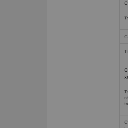
C
T
C
T
C
x
Tr
n
t
C