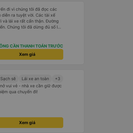
yến đi vì chúng tôi đã đọc các
diễn ra tuyệt vời. Các tài xế
i và lái xe rất cẩn thận. Đường
ển. Chúng tôi đã dừng đủ số lần
 ăn tối. Nhìn chung, ghế ngồi có
người cao trên 180 cm nhưng đó
ng tôi rất thích chuyến đi.
ÔNG CẦN THANH TOÁN TRƯỚC
Xem giá
Sạch sẽ
Lái xe an toàn
+3
m nở vui vẻ - nhà xe cần giữ được
ghiệm qua chuyến đi!
Xem giá