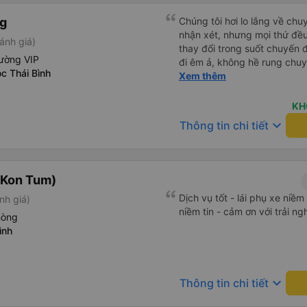
ng
Chúng tôi hơi lo lắng về chu
nhận xét, nhưng mọi thứ đều 
ánh giá)
thay đổi trong suốt chuyến đ
ường VIP
đi êm ả, không hề rung chuy
c Thái Bình
để đi vệ sinh và dừng lại để
Xem thêm
thể hơi ngắn đối với những 
không phải là vấn đề lớn. Chú
KH
keyboard_arrow_down
Thông tin chi tiết
(Kon Tum)
Dịch vụ tốt - lái phụ xe niề
nh giá)
niềm tin - cảm ơn với trải n
hòng
ình
keyboard_arrow_down
Thông tin chi tiết