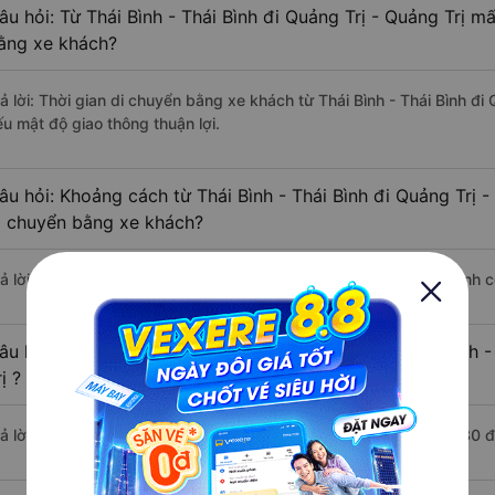
âu hỏi: Từ Thái Bình - Thái Bình đi Quảng Trị - Quảng Trị mấ
ằng xe khách?
rả lời: Thời gian di chuyển bằng xe khách từ Thái Bình - Thái Bình đi
ếu mật độ giao thông thuận lợi.
âu hỏi: Khoảng cách từ Thái Bình - Thái Bình đi Quảng Trị -
i chuyển bằng xe khách?
rả lời: Đoạn đường đi Quảng Trị - Quảng Trị từ Thái Bình - Thái Bình
âu hỏi: Mỗi ngày có bao nhiêu chuyến xe khách Thái Bình -
ị ?
rả lời: Trung bình mỗi ngày có khoảng 2 chuyến xe bắt đầu từ 5:30 