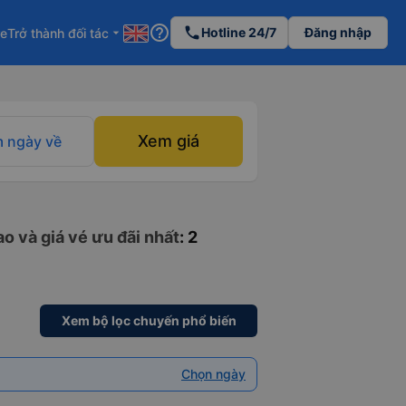
help_outline
phone
Hotline 24/7
Đăng nhập
re
Trở thành đối tác
arrow_drop_down
Xem giá
 ngày về
ao và giá vé ưu đãi nhất
: 2
Xem bộ lọc chuyến phổ biến
Chọn ngày