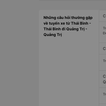
C
Những câu hỏi thường gặp
về tuyến xe từ Thái Bình -
T
Thái Bình đi Quảng Trị -
Đ
Quảng Trị
C
T
C
Q
Tr