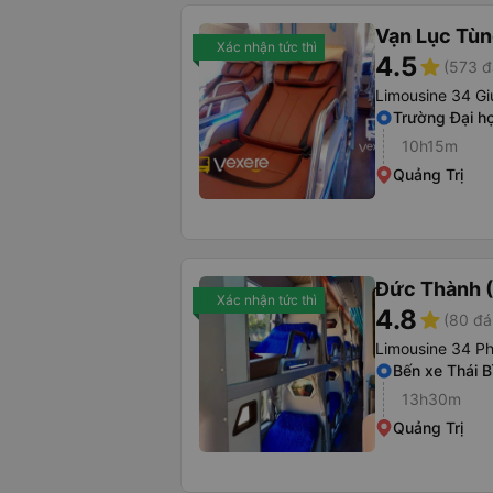
Vạn Lục Tù
Xác nhận tức thì
4.5
star
(573 đ
Limousine 34 Gi
Trường Đại họ
10h15m
Quảng Trị
Đức Thành 
Xác nhận tức thì
4.8
star
(80 đá
Limousine 34 P
Bến xe Thái B
13h30m
Quảng Trị