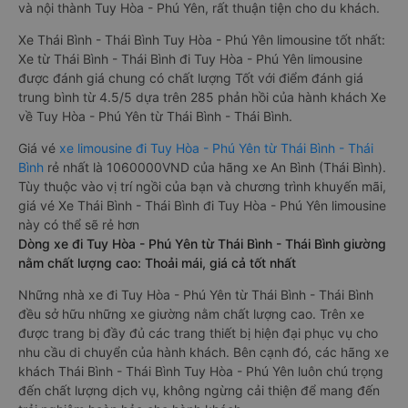
và nội thành Tuy Hòa - Phú Yên, rất thuận tiện cho du khách.
Xe Thái Bình - Thái Bình Tuy Hòa - Phú Yên limousine tốt nhất:
Xe từ Thái Bình - Thái Bình đi Tuy Hòa - Phú Yên limousine
được đánh giá chung có chất lượng Tốt với điểm đánh giá
trung bình từ 4.5/5 dựa trên 285 phản hồi của hành khách Xe
về Tuy Hòa - Phú Yên từ Thái Bình - Thái Bình.
Giá vé
xe limousine đi Tuy Hòa - Phú Yên từ Thái Bình - Thái
Bình
rẻ nhất là 1060000VND của hãng xe An Bình (Thái Bình).
Tùy thuộc vào vị trí ngồi của bạn và chương trình khuyến mãi,
giá vé Xe Thái Bình - Thái Bình đi Tuy Hòa - Phú Yên limousine
này có thể sẽ rẻ hơn
Dòng xe đi Tuy Hòa - Phú Yên từ Thái Bình - Thái Bình giường
nằm chất lượng cao: Thoải mái, giá cả tốt nhất
Những nhà xe đi Tuy Hòa - Phú Yên từ Thái Bình - Thái Bình
đều sở hữu những xe giường nằm chất lượng cao. Trên xe
được trang bị đầy đủ các trang thiết bị hiện đại phục vụ cho
nhu cầu di chuyển của hành khách. Bên cạnh đó, các hãng xe
khách Thái Bình - Thái Bình Tuy Hòa - Phú Yên luôn chú trọng
đến chất lượng dịch vụ, không ngừng cải thiện để mang đến