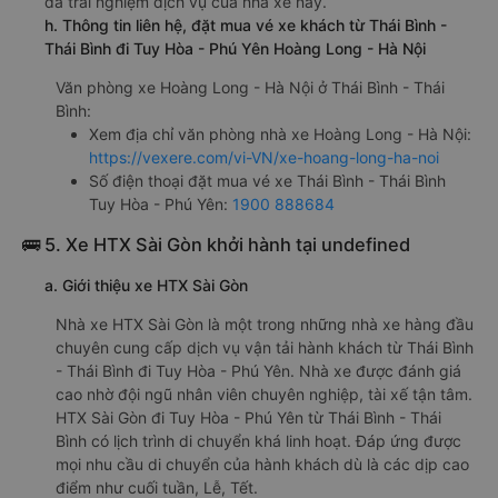
đã trải nghiệm dịch vụ của nhà xe này.
h. Thông tin liên hệ, đặt mua vé xe khách từ Thái Bình -
Thái Bình đi Tuy Hòa - Phú Yên Hoàng Long - Hà Nội
Văn phòng xe Hoàng Long - Hà Nội ở Thái Bình - Thái
Bình:
Xem địa chỉ văn phòng nhà xe Hoàng Long - Hà Nội:
https://vexere.com/vi-VN/xe-hoang-long-ha-noi
Số điện thoại đặt mua vé xe Thái Bình - Thái Bình
Tuy Hòa - Phú Yên:
1900 888684
🚌 5. Xe HTX Sài Gòn khởi hành tại undefined
a. Giới thiệu xe HTX Sài Gòn
Nhà xe HTX Sài Gòn là một trong những nhà xe hàng đầu
chuyên cung cấp dịch vụ vận tải hành khách từ Thái Bình
- Thái Bình đi Tuy Hòa - Phú Yên. Nhà xe được đánh giá
cao nhờ đội ngũ nhân viên chuyên nghiệp, tài xế tận tâm.
HTX Sài Gòn đi Tuy Hòa - Phú Yên từ Thái Bình - Thái
Bình có lịch trình di chuyển khá linh hoạt. Đáp ứng được
mọi nhu cầu di chuyển của hành khách dù là các dịp cao
điểm như cuối tuần, Lễ, Tết.