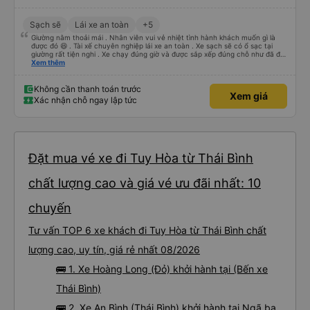
Sạch sẽ
Lái xe an toàn
+5
Giường nằm thoải mái . Nhân viên vui vẻ nhiệt tình hành khách muốn gì là
được đó 😆 . Tài xế chuyên nghiệp lái xe an toàn . Xe sạch sẽ có ổ sạc tại
giường rất tiện nghi . Xe chạy đúng giờ và được sắp xếp đúng chỗ như đã đặt
. Điểm 10 cho hoàng long đỏ 👍
Xem thêm
Không cần thanh toán trước
Xem giá
Xác nhận chỗ ngay lập tức
Đặt mua vé xe đi Tuy Hòa từ Thái Bình
chất lượng cao và giá vé ưu đãi nhất: 10
chuyến
Tư vấn TOP 6 xe khách đi Tuy Hòa từ Thái Bình chất
lượng cao, uy tín, giá rẻ nhất 08/2026
🚌 1. Xe Hoàng Long (Đỏ) khởi hành tại (Bến xe
Thái Bình)
🚌 2. Xe An Bình (Thái Bình) khởi hành tại Ngã ba