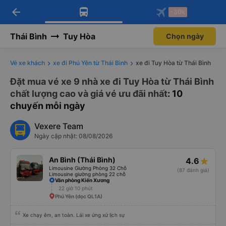
arrow_back
Tải app Vexere ngay!
Tải app Vexere
-30k
Mở app
Mở app
Nhận ưu đãi thành viên độc
-30k/ghế khi đặt vé máy bay qua
quyền
app
Thái Bình
Tuy Hòa
Chọn ngày
Vé xe khách
xe đi Phú Yên từ Thái Bình
xe đi Tuy Hòa từ Thái Bình
Đặt mua vé xe 9 nhà xe đi Tuy Hòa từ Thái Bình
chất lượng cao và giá vé ưu đãi nhất
: 10
chuyến mỗi ngày
Vexere Team
Ngày cập nhật: 08/08/2026
An Bình (Thái Bình)
4.6
Limousine Giường Phòng 32 Chỗ
(87 đánh giá)
Limousine giường phòng 22 chỗ
Văn phòng Kiến Xương
22 giờ 10 phút
Phú Yên (dọc QL1A)
Xe chạy êm, an toàn. Lái xe ứng xử lịch sự