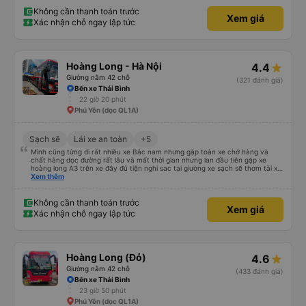
Không cần thanh toán trước
Xem giá
Xác nhận chỗ ngay lập tức
Hoàng Long - Hà Nội
4.4
Giường nằm 42 chỗ
(321 đánh giá)
Bến xe Thái Bình
22 giờ 20 phút
Phú Yên (dọc QL1A)
Sạch sẽ
Lái xe an toàn
+5
Mình cũng từng đi rất nhiều xe Bắc nam nhưng gặp toàn xe chở hàng và
chất hàng dọc đường rất lâu và mất thời gian nhưng lan đầu tiên gặp xe
hoàng long A3 trên xe đây đủ tiện nghi sac tại giường xe sạch sẽ thơm tài xế
lo xe thoải mái vui tính sẽ con ung hô nhe
Xem thêm
Không cần thanh toán trước
Xem giá
Xác nhận chỗ ngay lập tức
Hoàng Long (Đỏ)
4.6
Giường nằm 42 chỗ
(433 đánh giá)
Bến xe Thái Bình
23 giờ 50 phút
Phú Yên (dọc QL1A)