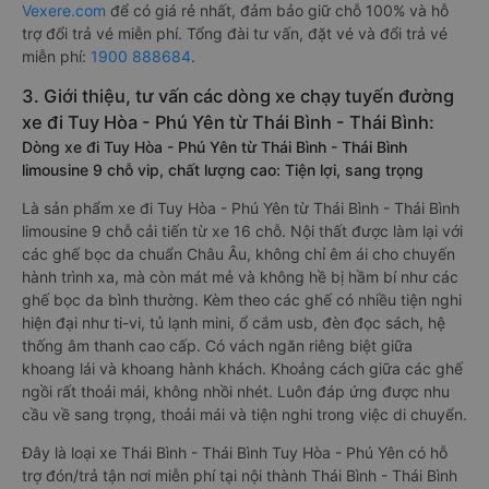
Vexere.com
để có giá rẻ nhất, đảm bảo giữ chỗ 100% và hỗ
trợ đổi trả vé miễn phí. Tổng đài tư vấn, đặt vé và đổi trả vé
miễn phí:
1900 888684
.
3. Giới thiệu, tư vấn các dòng xe chạy tuyến đường
xe đi Tuy Hòa - Phú Yên từ Thái Bình - Thái Bình:
Dòng xe đi Tuy Hòa - Phú Yên từ Thái Bình - Thái Bình
limousine 9 chỗ vip, chất lượng cao: Tiện lợi, sang trọng
Là sản phẩm xe đi Tuy Hòa - Phú Yên từ Thái Bình - Thái Bình
limousine 9 chỗ cải tiến từ xe 16 chỗ. Nội thất được làm lại với
các ghế bọc da chuẩn Châu Âu, không chỉ êm ái cho chuyến
hành trình xa, mà còn mát mẻ và không hề bị hầm bí như các
ghế bọc da bình thường. Kèm theo các ghế có nhiều tiện nghi
hiện đại như ti-vi, tủ lạnh mini, ổ cắm usb, đèn đọc sách, hệ
thống âm thanh cao cấp. Có vách ngăn riêng biệt giữa
khoang lái và khoang hành khách. Khoảng cách giữa các ghế
ngồi rất thoải mái, không nhồi nhét. Luôn đáp ứng được nhu
cầu về sang trọng, thoải mái và tiện nghi trong việc di chuyển.
Đây là loại xe Thái Bình - Thái Bình Tuy Hòa - Phú Yên có hỗ
trợ đón/trả tận nơi miễn phí tại nội thành Thái Bình - Thái Bình