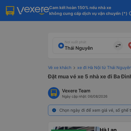
Cam kết hoàn 150% nếu nhà xe

không cung cấp dịch vụ vận chuyển (*)
in
Nơi xuất phát
import_export
Vé xe khách
xe đi Hà Nội từ Thái Nguyê
Đặt mua vé xe 5 nhà xe đi Ba Đìn
Vexere Team
Ngày cập nhật: 06/08/2026
Chọn ngày đi để xem giá vé, số ghế t
info
Hà Lan