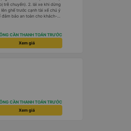
). 2. lái xe khi dừng
lên ghế trước cạnh tài xế chú ý
ể đảm bảo an toàn cho khách-
 chữ nhật dạng ô lưới, cửa
vỉa hè tương đương 1 viên gạch
ÔNG CẦN THANH TOÁN TRƯỚC
n Tng kịp 20h, để khách nối
Xem giá
g đãng.
ÔNG CẦN THANH TOÁN TRƯỚC
Xem giá