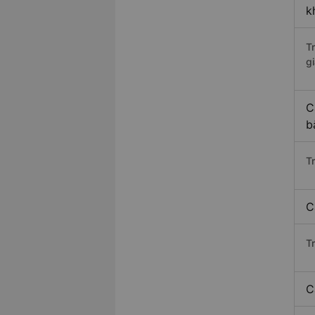
k
T
gi
C
b
T
C
T
C