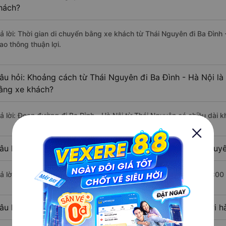
hách?
rả lời: Thời gian di chuyển bằng xe khách từ Thái Nguyên đi Ba Đình
ao thông thuận lợi.
âu hỏi: Khoảng cách từ Thái Nguyên đi Ba Đình - Hà Nội là
ằng xe khách?
rả lời: Đoạn đường đi Ba Đình - Hà Nội từ Thái Nguyên có chiều dài
âu hỏi: Mỗi ngày có bao nhiêu chuyến xe khách Thái Nguyê
rả lời: Trung bình mỗi ngày có khoảng 79 chuyến xe bắt đầu từ 5:00
âu hỏi: Nhà xe đi Thái Nguyên Ba Đình - Hà Nội nào khởi 