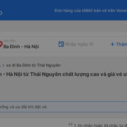
Đơn hàng của tôi
Mở bán vé trên Vexe
fo
Nơi đến
add
Nhập ngày đi
Thêm
xe đi Ba Đình từ Thái Nguyên
n
h - Hà Nội từ Thái Nguyên chất lượng cao và giá vé ư
rống và ưu đãi khi đặt vé
1. tin nhắn hoặc lời nhắc tự