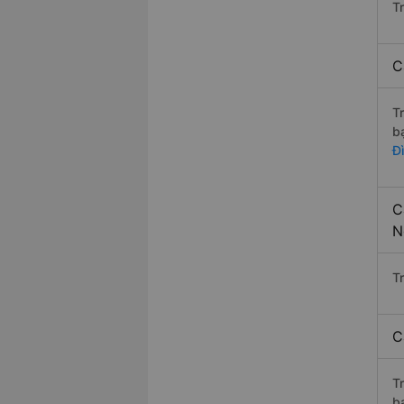
T
C
T
b
Đ
C
N
T
C
T
b