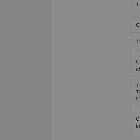
T
C
T
C
c
T
T
h
C
k