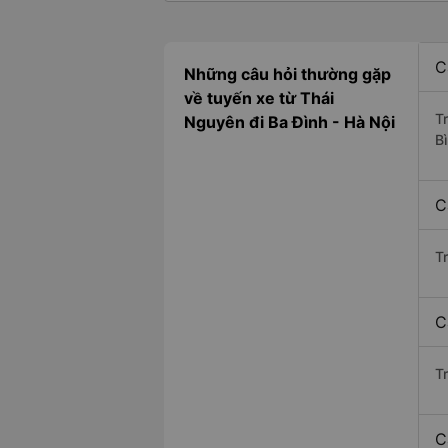
C
Những câu hỏi thường gặp
về tuyến xe từ Thái
T
Nguyên đi Ba Đình - Hà Nội
B
C
T
C
Tr
C