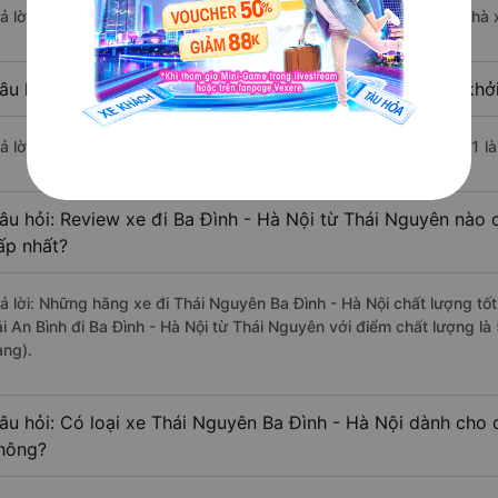
rả lời: Chuyến xe có giờ xuất phát sớm nhất vào lúc 5:00 là của nhà 
âu hỏi: Nhà xe đi Ba Đình - Hà Nội từ Thái Nguyên nào khởi
rả lời: Chuyến xe có giờ xuất phát trễ (muộn) nhất là vào lúc 21:01 l
âu hỏi: Review xe đi Ba Đình - Hà Nội từ Thái Nguyên nào c
ấp nhất?
rả lời: Những hãng xe đi Thái Nguyên Ba Đình - Hà Nội chất lượng tốt
ải An Bình đi Ba Đình - Hà Nội từ Thái Nguyên với điểm chất lượng là
àng).
âu hỏi: Có loại xe Thái Nguyên Ba Đình - Hà Nội dành cho 
hông?