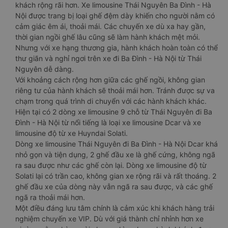
khách rộng rãi hơn. Xe limousine Thái Nguyên Ba Đình - Hà
Nội được trang bị loại ghế đệm dày khiến cho người nằm có
cảm giác êm ái, thoải mái. Các chuyến xe dù xa hay gần,
thời gian ngồi ghế lâu cũng sẽ làm hành khách mệt mỏi.
Nhưng với xe hạng thương gia, hành khách hoàn toàn có thể
thư giãn và nghỉ ngơi trên xe đi Ba Đình - Hà Nội từ Thái
Nguyên dễ dàng.
Với khoảng cách rộng hơn giữa các ghế ngồi, không gian
riêng tư của hành khách sẽ thoải mái hơn. Tránh được sự va
chạm trong quá trình di chuyển với các hành khách khác.
Hiện tại có 2 dòng xe limousine 9 chỗ từ Thái Nguyên đi Ba
Đình - Hà Nội từ nổi tiếng là loại xe limousine Dcar và xe
limousine độ từ xe Huyndai Solati.
Dòng xe limousine Thái Nguyên đi Ba Đình - Hà Nội Dcar khá
nhỏ gọn và tiện dụng, 2 ghế đầu xe là ghế cứng, không ngã
ra sau được như các ghế còn lại. Dòng xe limousine độ từ
Solati lại có trần cao, không gian xe rộng rãi và rất thoáng. 2
ghế đầu xe của dòng này vẫn ngã ra sau được, và các ghế
ngã ra thoải mái hơn.
Một điều đáng lưu tâm chính là cảm xúc khi khách hàng trải
nghiệm chuyến xe VIP. Dù với giá thành chỉ nhỉnh hơn xe