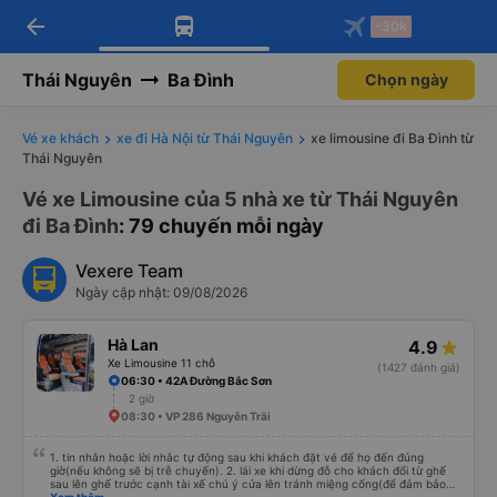
arrow_back
Tải app Vexere ngay!
Tải app Vexere
-30k
Mở app
Mở app
Nhận ưu đãi thành viên độc
-30k/ghế khi đặt vé máy bay qua
quyền
app
Thái Nguyên
Ba Đình
Chọn ngày
Vé xe khách
xe đi Hà Nội từ Thái Nguyên
xe limousine đi Ba Đình từ
Thái Nguyên
Vé xe Limousine của 5 nhà xe từ Thái Nguyên
đi Ba Đình
: 79 chuyến mỗi ngày
Vexere Team
Ngày cập nhật: 09/08/2026
Hà Lan
4.9
Xe Limousine 11 chỗ
(1427 đánh giá)
06:30 • 42A Đường Bắc Sơn
2 giờ
08:30 • VP 286 Nguyễn Trãi
1. tin nhắn hoặc lời nhắc tự động sau khi khách đặt vé để họ đến đúng
giờ(nếu không sẽ bị trễ chuyến). 2. lái xe khi dừng đỗ cho khách đổi từ ghế
sau lên ghế trước cạnh tài xế chú ý cửa lên tránh miệng cống(để đảm bảo