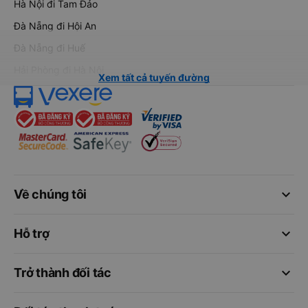
Hà Nội đi Tam Đảo
Đà Nẵng đi Hội An
Đà Nẵng đi Huế
Hải Phòng đi Hà Nội
Xem tất cả tuyến đường
keyboard_arrow_down
Về chúng tôi
keyboard_arrow_down
Hỗ trợ
keyboard_arrow_down
Trở thành đối tác