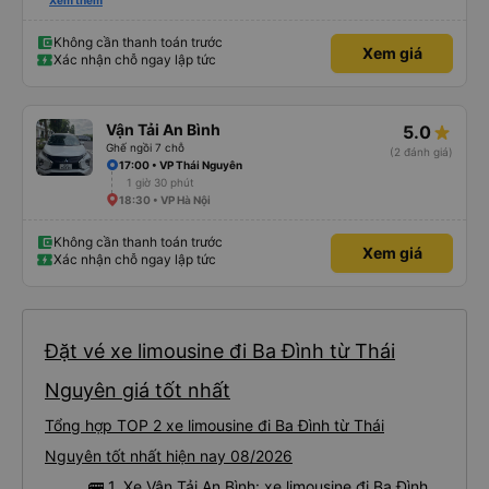
an toàn cho khách- tại HN: miệng cống bằng sắt chữ nhật dạng ô lưới, cửa
Xem thêm
miệng cống còn kết nối với vỉa hè tương đương 1 viên gạch lát viền vỉa hè
50-60cm. 3. Thái độ và tay nghề tài xế tốt. Bác tài đã cố gắng để về đến
Tng kịp 20h, để khách nối chuyến Xe 11 chỗ nên thoáng đãng.
Không cần thanh toán trước
Xem giá
Xác nhận chỗ ngay lập tức
Vận Tải An Bình
5.0
Ghế ngồi 7 chỗ
(2 đánh giá)
17:00 • VP Thái Nguyên
1 giờ 30 phút
18:30 • VP Hà Nội
Không cần thanh toán trước
Xem giá
Xác nhận chỗ ngay lập tức
Đặt vé xe limousine đi Ba Đình từ Thái
Nguyên giá tốt nhất
Tổng hợp TOP 2 xe limousine đi Ba Đình từ Thái
Nguyên tốt nhất hiện nay 08/2026
🚌 1. Xe Vận Tải An Bình: xe limousine đi Ba Đình