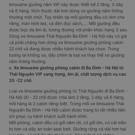
limousine giường nằm VIP này được thiết kế 2 tầng, 3 dãy
và 6 hàng. Kích thước dài hơn dòng xe giường nằm thông
thường một chút. Tuy nhiên tại mỗi giường đều có rèm che
riêng, màn hình led, và đèn đọc sách,…. Mỗi giường đều
được bọc da êm ái, tương đương với phân khúc hạng 3 sao.
Dòng xe limousine Thái Nguyên Ba Đình - Hà Nội này có giá
cả phải chăng hơn dòng xe limousine giường phòng cabin
22 chỗ và đang được nhiều hành khách lựa chọn. Trong
tương lai không xa, đây chính là loại xe thay thế xe giường
nằm thông thường.
c. Xe limousine giường phòng cabin đi Ba Đình - Hà Nội từ
Thái Nguyên VIP sang trọng, êm ái, chất lượng dịch vụ cao
20 -22 chỗ
Loại xe limousine giường phòng từ Thái Nguyên đi Ba Đình -
Hà Nội 20 - 22 chỗ được chia làm 2 tầng, 2 dãy và 6 hàng,
mỗi hàng là 2 cabin riêng biệt. Trong mỗi xe limousine Thái
Nguyên Ba Đình - Hà Nội cabin được trang bị rất nhiều tiện
ích phục vụ hành khách suốt hành trình.
Mỗi phòng, cabin đều có gối nằm rời, có gối ôm, có cái mền
to hơn và dây an toàn seat belt. Giường rộng và dài hơn hai