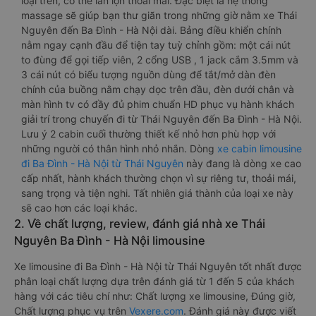
loại trên, có thể lăn lộn thoải mái. Đặc biệt là hệ thống
massage sẽ giúp bạn thư giãn trong những giờ nằm xe Thái
Nguyên đến Ba Đình - Hà Nội dài. Bảng điều khiển chính
nằm ngay cạnh đầu để tiện tay tuỳ chỉnh gồm: một cái nút
to đùng để gọi tiếp viên, 2 cổng USB , 1 jack cắm 3.5mm và
3 cái nút có biểu tượng nguồn dùng để tắt/mở dàn đèn
chính của buồng nằm chạy dọc trên đầu, đèn dưới chân và
màn hình tv có đầy đủ phim chuẩn HD phục vụ hành khách
giải trí trong chuyến đi từ Thái Nguyên đến Ba Đình - Hà Nội.
Lưu ý 2 cabin cuối thường thiết kế nhỏ hơn phù hợp với
những người có thân hình nhỏ nhắn. Dòng
xe cabin limousine
đi Ba Đình - Hà Nội từ Thái Nguyên
này đang là dòng xe cao
cấp nhất, hành khách thường chọn vì sự riêng tư, thoải mái,
sang trọng và tiện nghi. Tất nhiên giá thành của loại xe này
sẽ cao hơn các loại khác.
2. Về chất lượng, review, đánh giá nhà xe Thái
Nguyên Ba Đình - Hà Nội limousine
Xe limousine đi Ba Đình - Hà Nội từ Thái Nguyên tốt nhất được
phân loại chất lượng dựa trên đánh giá từ 1 đến 5 của khách
hàng với các tiêu chí như: Chất lượng xe limousine, Đúng giờ,
Chất lượng phục vụ trên
Vexere.com
. Đánh giá này được viết