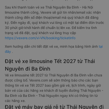
Sau khi thanh toán vé xe Thái Nguyên Ba Đình - Hà Nội
limousine thành công, Vexere sẽ gửi tin nhắn/email xác nhận
thành công đến số điện thoại/email mà quý khách đã đăng
ký. Đến ngày đi, quý khách vui lòng có mặt tại điểm đón trước
30 phút giờ khởi hành để chuẩn bị lên xe. Để kiểm tra tình
trạng vé đã đặt, quý khách vui lòng truy cập
https://vexere.com/vi-VN/booking/ticketinfo
Xem hướng dẫn chi tiết đặt vé xe, minh họa bằng hình ảnh
tại
đây
.
Đặt vé xe limousine Tết 2027 từ Thái
Nguyên đi Ba Đình
Vé xe limousine tết 2027 từ Thái Nguyên đi Ba Đình vẫn chưa
được công bố. Vexere.com sẽ sớm thông báo cho các bạn
thông tin vé xe Tết 2027 bao gồm giá vé, lịch trình, ngày giờ
bán vé của các hãng xe khách đi tuyến đường Thái Nguyên -
Ba Đình và Ba Đình - Thái Nguyên ngay khi có thông tin từ
các hãng xe.
Đặt vé máy bay giá rẻ từ Thái Nguyên đi