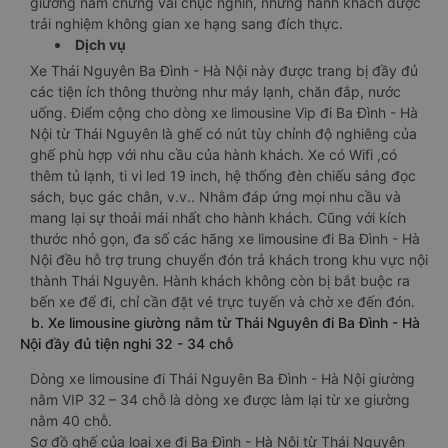
giường nằm chừng vài chục nghìn, nhưng hành khách được
trải nghiệm không gian xe hạng sang đích thực.
Dịch vụ
Xe Thái Nguyên Ba Đình - Hà Nội này được trang bị đầy đủ
các tiện ích thông thường như máy lạnh, chăn đắp, nước
uống. Điểm cộng cho dòng xe limousine Vip đi Ba Đình - Hà
Nội từ Thái Nguyên là ghế có nút tùy chỉnh độ nghiêng của
ghế phù hợp với nhu cầu của hành khách. Xe có Wifi ,có
thêm tủ lạnh, ti vi led 19 inch, hệ thống đèn chiếu sáng đọc
sách, bục gác chân, v.v.. Nhằm đáp ứng mọi nhu cầu và
mang lại sự thoải mái nhất cho hành khách. Cũng với kích
thước nhỏ gọn, đa số các hãng xe limousine đi Ba Đình - Hà
Nội đều hỗ trợ trung chuyển đón trả khách trong khu vực nội
thành Thái Nguyên. Hành khách không còn bị bắt buộc ra
bến xe để đi, chỉ cần đặt vé trực tuyến và chờ xe đến đón.
b. Xe limousine giường nằm từ Thái Nguyên đi Ba Đình - Hà
Nội đầy đủ tiện nghi 32 - 34 chỗ
Dòng xe limousine đi Thái Nguyên Ba Đình - Hà Nội giường
nằm VIP 32 – 34 chỗ là dòng xe được làm lại từ xe giường
nằm 40 chỗ.
Sơ đồ ghế của loại xe đi Ba Đình - Hà Nội từ Thái Nguyên