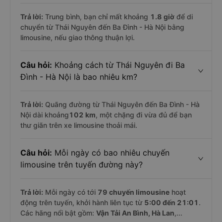
Trả lời:
Trung bình, bạn chỉ mất khoảng
1.8 giờ
để di
chuyển từ Thái Nguyên đến Ba Đình - Hà Nội bằng
limousine, nếu giao thông thuận lợi.
Câu hỏi:
Khoảng cách từ Thái Nguyên đi Ba
Đình - Hà Nội là bao nhiêu km?
Trả lời:
Quãng đường từ Thái Nguyên đến Ba Đình - Hà
Nội dài khoảng
102 km
, một chặng đi vừa đủ để bạn
thư giãn trên xe limousine thoải mái.
Câu hỏi:
Mỗi ngày có bao nhiêu chuyến
limousine trên tuyến đường này?
Trả lời:
Mỗi ngày có tới
79 chuyến limousine
hoạt
động trên tuyến, khởi hành liên tục từ
5:00 đến 21:01
.
Các hãng nổi bật gồm:
Vận Tải An Bình, Hà Lan
,...