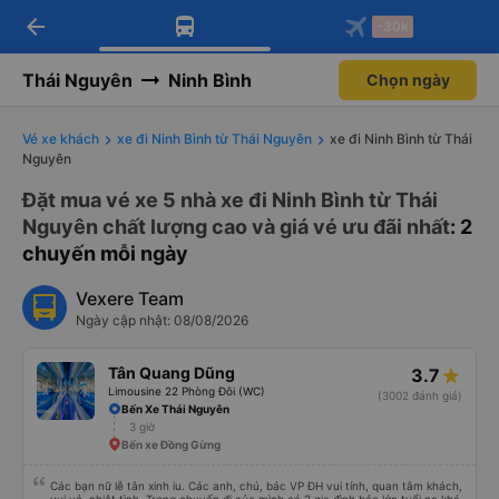
arrow_back
Tải app Vexere ngay!
Tải app Vexere
-30k
Mở app
Mở app
Nhận ưu đãi thành viên độc
-30k/ghế khi đặt vé máy bay qua
quyền
app
Thái Nguyên
Ninh Bình
Chọn ngày
Vé xe khách
xe đi Ninh Bình từ Thái Nguyên
xe đi Ninh Bình từ Thái
Nguyên
Đặt mua vé xe 5 nhà xe đi Ninh Bình từ Thái
Nguyên chất lượng cao và giá vé ưu đãi nhất
: 2
chuyến mỗi ngày
Vexere Team
Ngày cập nhật: 08/08/2026
Tân Quang Dũng
3.7
Limousine 22 Phòng Đôi (WC)
(3002 đánh giá)
Bến Xe Thái Nguyên
3 giờ
Bến xe Đồng Gừng
Các bạn nữ lễ tân xinh iu. Các anh, chú, bác VP ĐH vui tính, quan tâm khách,