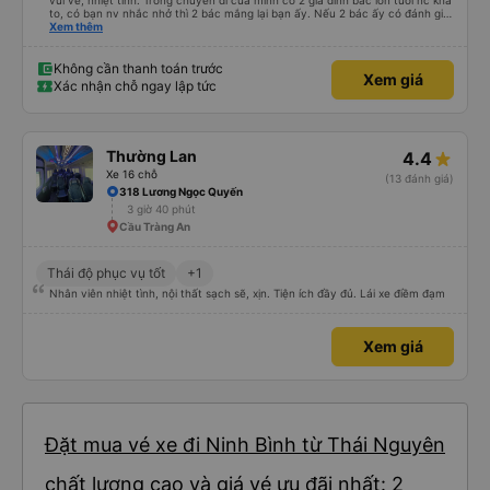
vui vẻ, nhiệt tình. Trong chuyến đi của mình có 2 gia đình bác lớn tuổi nc khá
to, có bạn nv nhắc nhở thì 2 bác mắng lại bạn ấy. Nếu 2 bác ấy có đánh giá
xấu thì mình ngược lại nha. Bạn ấy nhắc nhở rất đúng. 2 bác nói rất to. To
Xem thêm
đến lỗi mình ngủ còn mơ được câu chuyện các bác nói với nhau xuất hiện
trong giấc mơ của mình luôn. Nên nếu bạn ấy bị phản ánh thì đừng trừ lương
bạn ấy nha. Nếu bạn ấy bị trừ thì bảo bạn ấy liên hệ sđt của mình, mình hỗ
Không cần thanh toán trước
Xem giá
trợ ạ. Số mình đuôi 666, chuyến ĐH-NT ngày 16/1. À các bạn nữ lễ tân xinh
Xác nhận chỗ ngay lập tức
iu còn đổi cho mình phòng đơn sang đôi xong còn note là (một mình) yêu
luôn. Nhưng phòng đôi mà nằm một thì mỗi lần xe rẽ 1 cái là ✈️ Ít đi xe khách
nhưng đủ để đánh giá 10/10.
Thường Lan
4.4
Xe 16 chỗ
(13 đánh giá)
318 Lương Ngọc Quyến
3 giờ 40 phút
Cầu Tràng An
Thái độ phục vụ tốt
+1
Nhân viên nhiệt tình, nội thất sạch sẽ, xịn. Tiện ích đầy đủ. Lái xe điềm đạm
Xem giá
Đặt mua vé xe đi Ninh Bình từ Thái Nguyên
chất lượng cao và giá vé ưu đãi nhất: 2