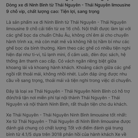
Dòng xe đi Ninh Bình từ Thái Nguyên - Thái Nguyên limousine
9 chỗ vip, chất lượng cao: Tiện lợi, sang trọng
Là sản phẩm xe đi Ninh Bình từ Thái Nguyên - Thái Nguyên
limousine 9 chỗ cải tiến từ xe 16 chỗ. Nội thất được làm lại với
các ghế bọc da chuẩn Châu Âu, không chỉ êm ái cho chuyến
hành trình xa, mà còn mát mẻ và không hề bị hầm bí như các
ghế bọc da bình thường. Kèm theo các ghế có nhiều tiện nghi
hiện đại như ti-vi, tủ lạnh mini, ổ cắm usb, đèn đọc sách, hệ
thống âm thanh cao cấp. Có vách ngăn riêng biệt giữa
khoang lái và khoang hành khách. Khoảng cách giữa các ghế
ngồi rất thoải mái, không nhồi nhét. Luôn đáp ứng được nhu
cầu về sang trọng, thoải mái và tiện nghi trong việc di chuyển.
Đây là loại xe Thái Nguyên - Thái Nguyên Ninh Bình có hỗ trợ
đón/trả tận nơi miễn phí tại nội thành Thái Nguyên - Thái
Nguyên và nội thành Ninh Bình, rất thuận tiện cho du khách.
Xe Thái Nguyên - Thái Nguyên Ninh Bình limousine tốt nhất:
Xe từ Thái Nguyên - Thái Nguyên đi Ninh Bình limousine được
đánh giá chung có chất lượng Tốt với điểm đánh giá trung
bình từ 4.1/5 dựa trên 3018 phản hồi của hành khách Xe về