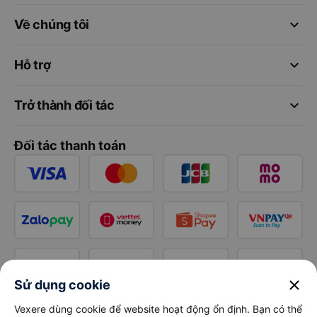
keyboard_arrow_down
Về chúng tôi
keyboard_arrow_down
Hỗ trợ
keyboard_arrow_down
Trở thành đối tác
Đối tác thanh toán
close
Sử dụng cookie
Vexere dùng cookie để website hoạt động ổn định. Bạn có thể