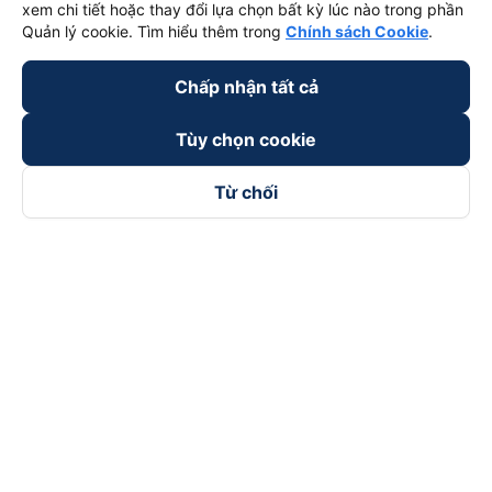
xem chi tiết hoặc thay đổi lựa chọn bất kỳ lúc nào trong phần
Quản lý cookie. Tìm hiểu thêm trong
Chính sách Cookie
.
Chấp nhận tất cả
Tùy chọn cookie
Từ chối
Theo dõi chúng tôi trên
Facebook
Tiktok
Youtube
Công ty TNHH Thương Mại Dịch Vụ Vexere
Địa chỉ đăng ký kinh doanh: 8C Chữ Đồng Tử, Phường Tân
Sơn Nhất, TP. Hồ Chí Minh, Việt Nam
Địa chỉ
:
Lầu 2, toà nhà H3 Circo Hoàng Diệu, 384 Hoàng Diệu,
Phường Khánh Hội, TP Hồ Chí Minh, Việt Nam
Tầng 3, toà nhà 101 Láng Hạ, 101 Láng Hạ, Phường Láng, TP.
Hà Nội, Việt Nam