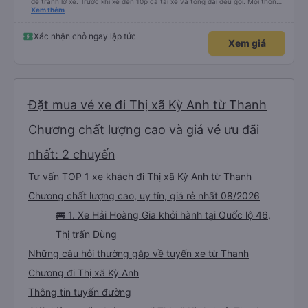
để tránh lỡ xe. Trước khi xe đến 10p cả tài xế và tổng đài đều gọi. Mọi thông
tin về biển số xe và số điện thoại tài xế đều trùng khớp trong email nhận
Xem thêm
được. Mình đặt ghế nào thì giữ nguyên ghế đó cho mình. Chỗ nằm rộng rãi,
thoải mái, xe chạy êm và không có mùi, về đến ĐN sớm gần 1 tiếng so với
thời gian dự kiến. 10 điểm, lần sau có nhu cầu sẽ chọn nhà xe này để đi Vinh
Xác nhận chỗ ngay lập tức
Xem giá
<-> Đà Nẵng
Đặt mua vé xe đi Thị xã Kỳ Anh từ Thanh
Chương chất lượng cao và giá vé ưu đãi
nhất: 2 chuyến
Tư vấn TOP 1 xe khách đi Thị xã Kỳ Anh từ Thanh
Chương chất lượng cao, uy tín, giá rẻ nhất 08/2026
🚌 1. Xe Hải Hoàng Gia khởi hành tại Quốc lộ 46,
Thị trấn Dùng
Những câu hỏi thường gặp về tuyến xe từ Thanh
Chương đi Thị xã Kỳ Anh
Thông tin tuyến đường