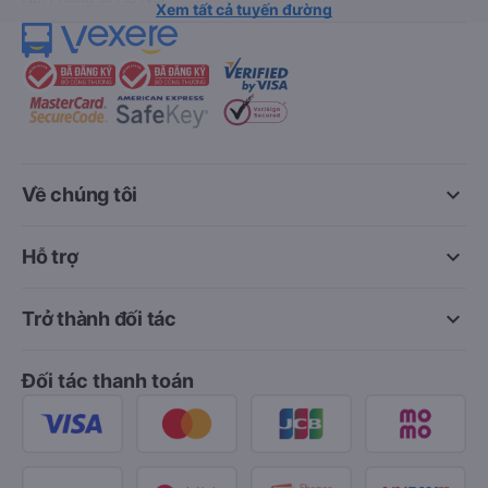
Xem tất cả tuyến đường
keyboard_arrow_down
Về chúng tôi
keyboard_arrow_down
Hỗ trợ
keyboard_arrow_down
Trở thành đối tác
Đối tác thanh toán