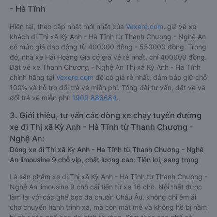
- Hà Tĩnh
Hiện tại, theo cập nhật mới nhất của
Vexere.com
, giá vé xe
khách đi Thị xã Kỳ Anh - Hà Tĩnh từ Thanh Chương - Nghệ An
có mức giá dao động từ 400000 đồng - 550000 đồng. Trong
đó, nhà xe Hải Hoàng Gia có giá vé rẻ nhất, chỉ 400000 đồng.
Đặt vé xe Thanh Chương - Nghệ An Thị xã Kỳ Anh - Hà Tĩnh
chính hãng tại
Vexere.com
để có giá rẻ nhất, đảm bảo giữ chỗ
100% và hỗ trợ đổi trả vé miễn phí. Tổng đài tư vấn, đặt vé và
đổi trả vé miễn phí:
1900 888684
.
3. Giới thiệu, tư vấn các dòng xe chạy tuyến đường
xe đi Thị xã Kỳ Anh - Hà Tĩnh từ Thanh Chương -
Nghệ An:
Dòng xe đi Thị xã Kỳ Anh - Hà Tĩnh từ Thanh Chương - Nghệ
An limousine 9 chỗ vip, chất lượng cao: Tiện lợi, sang trọng
Là sản phẩm xe đi Thị xã Kỳ Anh - Hà Tĩnh từ Thanh Chương -
Nghệ An limousine 9 chỗ cải tiến từ xe 16 chỗ. Nội thất được
làm lại với các ghế bọc da chuẩn Châu Âu, không chỉ êm ái
cho chuyến hành trình xa, mà còn mát mẻ và không hề bị hầm