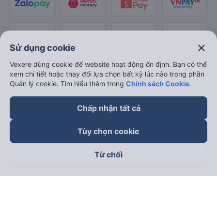
close
Sử dụng cookie
Vexere dùng cookie để website hoạt động ổn định. Bạn có thể
xem chi tiết hoặc thay đổi lựa chọn bất kỳ lúc nào trong phần
Quản lý cookie. Tìm hiểu thêm trong
Chính sách Cookie
.
Chấp nhận tất cả
Tùy chọn cookie
Từ chối
Theo dõi chúng tôi trên
Facebook
Tiktok
Youtube
Công ty TNHH Thương Mại Dịch Vụ Vexere