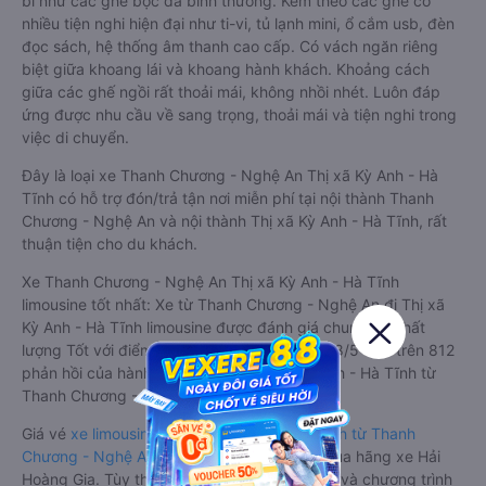
bí như các ghế bọc da bình thường. Kèm theo các ghế có
nhiều tiện nghi hiện đại như ti-vi, tủ lạnh mini, ổ cắm usb, đèn
đọc sách, hệ thống âm thanh cao cấp. Có vách ngăn riêng
biệt giữa khoang lái và khoang hành khách. Khoảng cách
giữa các ghế ngồi rất thoải mái, không nhồi nhét. Luôn đáp
ứng được nhu cầu về sang trọng, thoải mái và tiện nghi trong
việc di chuyển.
Đây là loại xe Thanh Chương - Nghệ An Thị xã Kỳ Anh - Hà
Tĩnh có hỗ trợ đón/trả tận nơi miễn phí tại nội thành Thanh
Chương - Nghệ An và nội thành Thị xã Kỳ Anh - Hà Tĩnh, rất
thuận tiện cho du khách.
Xe Thanh Chương - Nghệ An Thị xã Kỳ Anh - Hà Tĩnh
limousine tốt nhất: Xe từ Thanh Chương - Nghệ An đi Thị xã
Kỳ Anh - Hà Tĩnh limousine được đánh giá chung có chất
lượng Tốt với điểm đánh giá trung bình từ 4.8/5 dựa trên 812
phản hồi của hành khách Xe về Thị xã Kỳ Anh - Hà Tĩnh từ
Thanh Chương - Nghệ An.
Giá vé
xe limousine đi Thị xã Kỳ Anh - Hà Tĩnh từ Thanh
Chương - Nghệ An
rẻ nhất là 400000VND của hãng xe Hải
Hoàng Gia. Tùy thuộc vào vị trí ngồi của bạn và chương trình