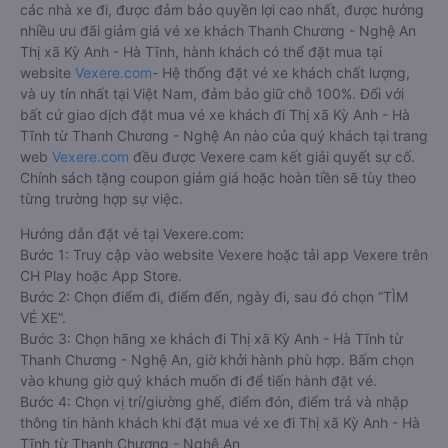
các nhà xe đi, được đảm bảo quyền lợi cao nhất, được hưởng
nhiều ưu đãi giảm giá vé xe khách Thanh Chương - Nghệ An
Thị xã Kỳ Anh - Hà Tĩnh, hành khách có thể đặt mua tại
website
Vexere.com
- Hệ thống đặt vé xe khách chất lượng,
và uy tín nhất tại Việt Nam, đảm bảo giữ chỗ 100%. Đối với
bất cứ giao dịch đặt mua vé xe khách đi Thị xã Kỳ Anh - Hà
Tĩnh từ Thanh Chương - Nghệ An nào của quý khách tại trang
web
Vexere.com
đều được Vexere cam kết giải quyết sự cố.
Chính sách tặng coupon giảm giá hoặc hoàn tiền sẽ tùy theo
từng trường hợp sự việc.
Hướng dẫn đặt vé tại Vexere.com:
Bước 1: Truy cập vào website Vexere hoặc tải app Vexere trên
CH Play hoặc App Store.
Bước 2: Chọn điểm đi, điểm đến, ngày đi, sau đó chọn “TÌM
VÉ XE”.
Bước 3: Chọn hãng xe khách đi Thị xã Kỳ Anh - Hà Tĩnh từ
Thanh Chương - Nghệ An, giờ khởi hành phù hợp. Bấm chọn
vào khung giờ quý khách muốn đi để tiến hành đặt vé.
Bước 4: Chọn vị trí/giường ghế, điểm đón, điểm trả và nhập
thông tin hành khách khi đặt mua vé xe đi Thị xã Kỳ Anh - Hà
Tĩnh từ Thanh Chương - Nghệ An