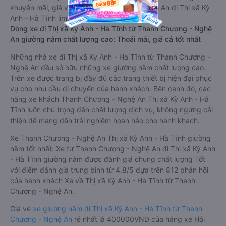
khuyến mãi, giá vé Xe Thanh Chương - Nghệ An đi Thị xã Kỳ
Anh - Hà Tĩnh limousine này có thể sẽ rẻ hơn
Dòng xe đi Thị xã Kỳ Anh - Hà Tĩnh từ Thanh Chương - Nghệ
An giường nằm chất lượng cao: Thoải mái, giá cả tốt nhất
Những nhà xe đi Thị xã Kỳ Anh - Hà Tĩnh từ Thanh Chương -
Nghệ An đều sở hữu những xe giường nằm chất lượng cao.
Trên xe được trang bị đầy đủ các trang thiết bị hiện đại phục
vụ cho nhu cầu di chuyển của hành khách. Bên cạnh đó, các
hãng xe khách Thanh Chương - Nghệ An Thị xã Kỳ Anh - Hà
Tĩnh luôn chú trọng đến chất lượng dịch vụ, không ngừng cải
thiện để mang đến trải nghiệm hoàn hảo cho hành khách.
Xe Thanh Chương - Nghệ An Thị xã Kỳ Anh - Hà Tĩnh giường
nằm tốt nhất: Xe từ Thanh Chương - Nghệ An đi Thị xã Kỳ Anh
- Hà Tĩnh giường nằm được đánh giá chung chất lượng Tốt
với điểm đánh giá trung bình từ 4.8/5 dựa trên 812 phản hồi
của hành khách Xe về Thị xã Kỳ Anh - Hà Tĩnh từ Thanh
Chương - Nghệ An.
Giá vé
xe giường nằm đi Thị xã Kỳ Anh - Hà Tĩnh từ Thanh
Chương - Nghệ An
rẻ nhất là 400000VND của hãng xe Hải