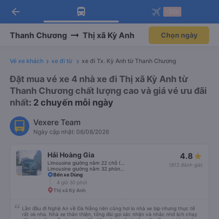
arrow_back
Tải app Vexere ngay!
Tải app Vexere
-30k
Mở app
Mở app
Nhận ưu đãi thành viên độc
-30k/ghế khi đặt vé máy bay qua
quyền
app
Thanh Chương
Thị xã Kỳ Anh
Chọn ngày
Vé xe khách
xe đi từ
xe đi Tx. Kỳ Anh từ Thanh Chương
Đặt mua vé xe 4 nhà xe đi Thị xã Kỳ Anh từ
Thanh Chương chất lượng cao và giá vé ưu đãi
nhất
: 2 chuyến mỗi ngày
Vexere Team
Ngày cập nhật: 06/08/2026
Hải Hoàng Gia
4.8
Limousine giường nằm 22 chỗ (WC)
(812 đánh giá)
Limousine giường nằm 32 phòng (WC)
Bến xe Dùng
4 giờ 30 phút
Thị xã Kỳ Anh
Lần đầu đi Nghệ An về Đà Nẵng nên cũng hơi lo nhà xe bịp nhưng thực tế
rất ok nha. Nhà xe thân thiện, tổng đài gọi xác nhận và nhắc nhở lịch chạy