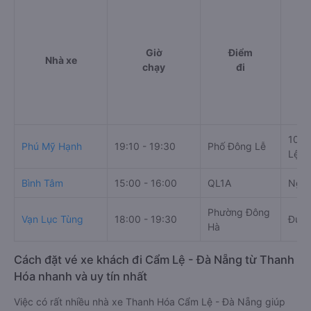
Giờ
Điểm
Nhà xe
chạy
đi
100 
Phú Mỹ Hạnh
19:10 - 19:30
Phố Đông Lễ
Lệ, 
Bình Tâm
15:00 - 16:00
QL1A
Ngã 
Phường Đông
Vạn Lục Tùng
18:00 - 19:30
Đườn
Hà
Cách đặt vé xe khách đi Cẩm Lệ - Đà Nẵng từ Thanh
Hóa nhanh và uy tín nhất
Việc có rất nhiều nhà xe Thanh Hóa Cẩm Lệ - Đà Nẵng giúp