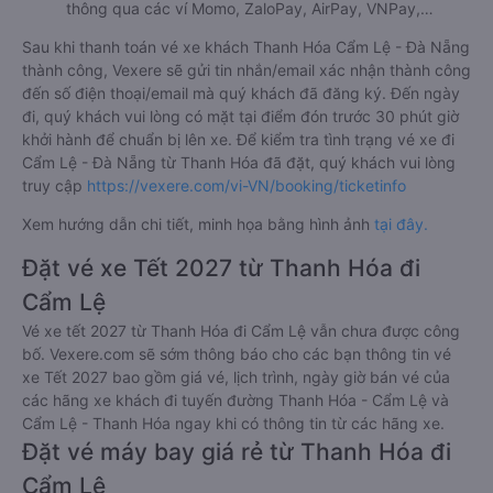
thông qua các ví Momo, ZaloPay, AirPay, VNPay,…
Sau khi thanh toán vé xe khách Thanh Hóa Cẩm Lệ - Đà Nẵng
thành công, Vexere sẽ gửi tin nhắn/email xác nhận thành công
đến số điện thoại/email mà quý khách đã đăng ký. Đến ngày
đi, quý khách vui lòng có mặt tại điểm đón trước 30 phút giờ
khởi hành để chuẩn bị lên xe. Để kiểm tra tình trạng vé xe đi
Cẩm Lệ - Đà Nẵng từ Thanh Hóa đã đặt, quý khách vui lòng
truy cập
https://vexere.com/vi-VN/booking/ticketinfo
Xem hướng dẫn chi tiết, minh họa bằng hình ảnh
tại đây.
Đặt vé xe Tết 2027 từ Thanh Hóa đi
Cẩm Lệ
Vé xe tết 2027 từ Thanh Hóa đi Cẩm Lệ vẫn chưa được công
bố. Vexere.com sẽ sớm thông báo cho các bạn thông tin vé
xe Tết 2027 bao gồm giá vé, lịch trình, ngày giờ bán vé của
các hãng xe khách đi tuyến đường Thanh Hóa - Cẩm Lệ và
Cẩm Lệ - Thanh Hóa ngay khi có thông tin từ các hãng xe.
Đặt vé máy bay giá rẻ từ Thanh Hóa đi
Cẩm Lệ