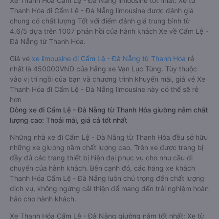
Xe Thanh Hóa Cẩm Lệ - Đà Nẵng limousine tốt nhất: Xe từ
Thanh Hóa đi Cẩm Lệ - Đà Nẵng limousine được đánh giá
chung có chất lượng Tốt với điểm đánh giá trung bình từ
4.6/5 dựa trên 1007 phản hồi của hành khách Xe về Cẩm Lệ -
Đà Nẵng từ Thanh Hóa.
Giá vé
xe limousine đi Cẩm Lệ - Đà Nẵng từ Thanh Hóa
rẻ
nhất là 450000VND của hãng xe Vạn Lục Tùng. Tùy thuộc
vào vị trí ngồi của bạn và chương trình khuyến mãi, giá vé Xe
Thanh Hóa đi Cẩm Lệ - Đà Nẵng limousine này có thể sẽ rẻ
hơn
Dòng xe đi Cẩm Lệ - Đà Nẵng từ Thanh Hóa giường nằm chất
lượng cao: Thoải mái, giá cả tốt nhất
Những nhà xe đi Cẩm Lệ - Đà Nẵng từ Thanh Hóa đều sở hữu
những xe giường nằm chất lượng cao. Trên xe được trang bị
đầy đủ các trang thiết bị hiện đại phục vụ cho nhu cầu di
chuyển của hành khách. Bên cạnh đó, các hãng xe khách
Thanh Hóa Cẩm Lệ - Đà Nẵng luôn chú trọng đến chất lượng
dịch vụ, không ngừng cải thiện để mang đến trải nghiệm hoàn
hảo cho hành khách.
Xe Thanh Hóa Cẩm Lệ - Đà Nẵng giường nằm tốt nhất: Xe từ