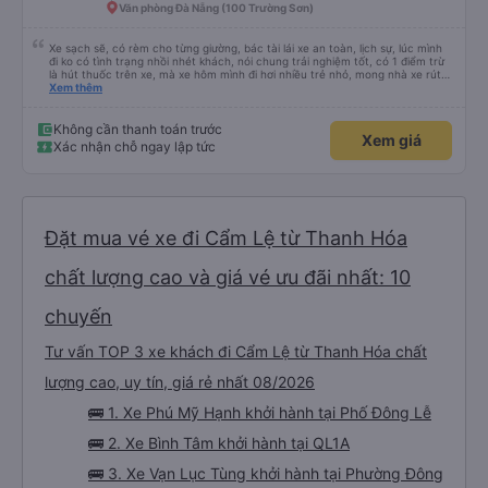
Văn phòng Đà Nẵng (100 Trường Sơn)
Xe sạch sẽ, có rèm cho từng giường, bác tài lái xe an toàn, lịch sự, lúc mình
đi ko có tình trạng nhồi nhét khách, nói chung trải nghiệm tốt, có 1 điểm trừ
là hút thuốc trên xe, mà xe hôm mình đi hơi nhiều trẻ nhỏ, mong nhà xe rút
kinh nghiệm khi đọc đc bình luận này
Xem thêm
Không cần thanh toán trước
Xem giá
Xác nhận chỗ ngay lập tức
Đặt mua vé xe đi Cẩm Lệ từ Thanh Hóa
chất lượng cao và giá vé ưu đãi nhất: 10
chuyến
Tư vấn TOP 3 xe khách đi Cẩm Lệ từ Thanh Hóa chất
lượng cao, uy tín, giá rẻ nhất 08/2026
🚌 1. Xe Phú Mỹ Hạnh khởi hành tại Phố Đông Lễ
🚌 2. Xe Bình Tâm khởi hành tại QL1A
🚌 3. Xe Vạn Lục Tùng khởi hành tại Phường Đông