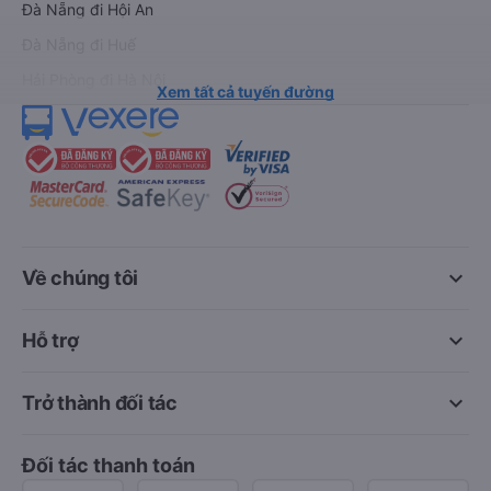
Đà Nẵng đi Hội An
Đà Nẵng đi Huế
Hải Phòng đi Hà Nội
Xem tất cả tuyến đường
keyboard_arrow_down
Về chúng tôi
keyboard_arrow_down
Hỗ trợ
keyboard_arrow_down
Trở thành đối tác
Đối tác thanh toán