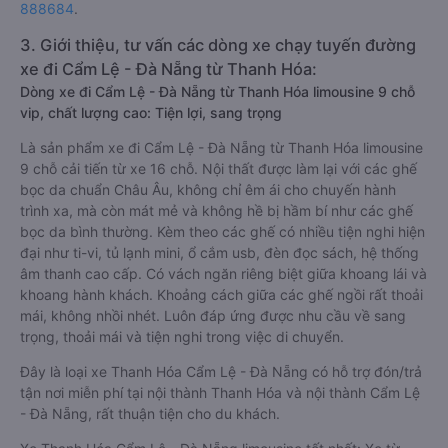
888684
.
3. Giới thiệu, tư vấn các dòng xe chạy tuyến đường
xe đi Cẩm Lệ - Đà Nẵng từ Thanh Hóa:
Dòng xe đi Cẩm Lệ - Đà Nẵng từ Thanh Hóa limousine 9 chỗ
vip, chất lượng cao: Tiện lợi, sang trọng
Là sản phẩm xe đi Cẩm Lệ - Đà Nẵng từ Thanh Hóa limousine
9 chỗ cải tiến từ xe 16 chỗ. Nội thất được làm lại với các ghế
bọc da chuẩn Châu Âu, không chỉ êm ái cho chuyến hành
trình xa, mà còn mát mẻ và không hề bị hầm bí như các ghế
bọc da bình thường. Kèm theo các ghế có nhiều tiện nghi hiện
đại như ti-vi, tủ lạnh mini, ổ cắm usb, đèn đọc sách, hệ thống
âm thanh cao cấp. Có vách ngăn riêng biệt giữa khoang lái và
khoang hành khách. Khoảng cách giữa các ghế ngồi rất thoải
mái, không nhồi nhét. Luôn đáp ứng được nhu cầu về sang
trọng, thoải mái và tiện nghi trong việc di chuyển.
Đây là loại xe Thanh Hóa Cẩm Lệ - Đà Nẵng có hỗ trợ đón/trả
tận nơi miễn phí tại nội thành Thanh Hóa và nội thành Cẩm Lệ
- Đà Nẵng, rất thuận tiện cho du khách.