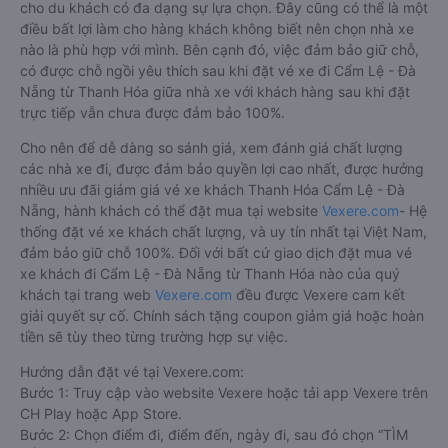
cho du khách có đa dạng sự lựa chọn. Đây cũng có thể là một
điều bất lợi làm cho hàng khách không biết nên chọn nhà xe
nào là phù hợp với mình. Bên cạnh đó, việc đảm bảo giữ chỗ,
có được chỗ ngồi yêu thích sau khi đặt vé xe đi Cẩm Lệ - Đà
Nẵng từ Thanh Hóa giữa nhà xe với khách hàng sau khi đặt
trực tiếp vẫn chưa được đảm bảo 100%.
Cho nên để dễ dàng so sánh giá, xem đánh giá chất lượng
các nhà xe đi, được đảm bảo quyền lợi cao nhất, được hưởng
nhiều ưu đãi giảm giá vé xe khách Thanh Hóa Cẩm Lệ - Đà
Nẵng, hành khách có thể đặt mua tại website
Vexere.com
- Hệ
thống đặt vé xe khách chất lượng, và uy tín nhất tại Việt Nam,
đảm bảo giữ chỗ 100%. Đối với bất cứ giao dịch đặt mua vé
xe khách đi Cẩm Lệ - Đà Nẵng từ Thanh Hóa nào của quý
khách tại trang web
Vexere.com
đều được Vexere cam kết
giải quyết sự cố. Chính sách tặng coupon giảm giá hoặc hoàn
tiền sẽ tùy theo từng trường hợp sự việc.
Hướng dẫn đặt vé tại Vexere.com:
Bước 1: Truy cập vào website Vexere hoặc tải app Vexere trên
CH Play hoặc App Store.
Bước 2: Chọn điểm đi, điểm đến, ngày đi, sau đó chọn “TÌM