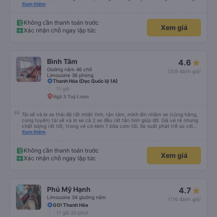
đủ số lần để đi vệ sinh và dừng lại để ăn tối. Nhìn chung, ghế ngồi có thể hơi
Xem thêm
ngắn đối với những người cao trên 180 cm nhưng đó không phải là vấn đề
lớn. Chúng tôi rất thích chuyến đi.
Không cần thanh toán trước
Xem giá
Xác nhận chỗ ngay lập tức
Bình Tâm
4.6
Giường nằm 46 chỗ
(318 đánh giá)
Limousine 36 phòng
Thanh Hóa (Dọc Quốc lộ 1A)
11 giờ
Ngã 3 Tuý Loan
Tài xế và lơ xe thái độ rất nhiệt tình, tận tâm, mình lên nhầm xe (cùng hãng,
cùng tuyến) tài xế và lơ xe cả 2 xe đều rất tận tình giúp đỡ. Giá vé rẻ nhưng
chất lượng rất tốt, trong vé có kèm 1 bữa cơm tối. Xe xuất phát trễ so với
trên app 45p, nhưng do bão nên trời mưa rất to, có thể thông cảm được.
Xem thêm
99/10
Không cần thanh toán trước
Xem giá
Xác nhận chỗ ngay lập tức
Phú Mỹ Hạnh
4.7
Limousine 34 giường nằm
(116 đánh giá)
GO! Thanh Hóa
11 giờ 20 phút