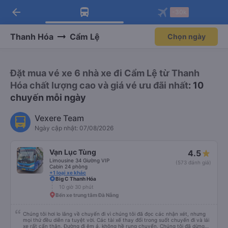
arrow_back
Tải app Vexere ngay!
Tải app Vexere
-30k
Mở app
Mở app
Nhận ưu đãi thành viên độc
-30k/ghế khi đặt vé máy bay qua
quyền
app
Thanh Hóa
Cẩm Lệ
Chọn ngày
Đặt mua vé xe 6 nhà xe đi Cẩm Lệ từ Thanh
Hóa chất lượng cao và giá vé ưu đãi nhất
: 10
chuyến mỗi ngày
Vexere Team
Ngày cập nhật: 07/08/2026
Vạn Lục Tùng
4.5
Limousine 34 Giường VIP
(573 đánh giá)
Cabin 24 phòng
+1 loại xe khác
Big C Thanh Hóa
10 giờ 30 phút
Bến xe trung tâm Đà Nẵng
Chúng tôi hơi lo lắng về chuyến đi vì chúng tôi đã đọc các nhận xét, nhưng
mọi thứ đều diễn ra tuyệt vời. Các tài xế thay đổi trong suốt chuyến đi và lái
xe rất cẩn thận. Đường đi êm ả, không hề rung chuyển. Chúng tôi đã dừng